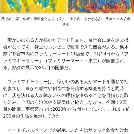
作品名：花 作者：新田忠弘さん（左）、作品名：あかとあお 作者：大木丈典
さん
障がいのある人が描いたアート作品を、展示会に足を運ぶ機
会がなくても、身近なコンビニで鑑賞できる機会がある。栃木
県宇都宮市内のファミリーマート11店舗で、1月24日から「フ
ァミマギャラリー」（ファミリーマート・東京）が開催され
る。好評の展示で3年目の開催だ。
ファミマギャラリーは、障がいのある人がアートを通じて社
会参加し、豊かな感性や創造性を発信する機会を持つと同時
に、店を訪れる人が障がいへの理解を深めることを目指した取
り組み。全国の自治体や支援団体と協力しながら、今回で9回
目の開催。宇都宮市では2023年から開催していて、これまで約
200点の作品を展示してきた。
イートインスペースでの展示、ふだんはサクッと飲食だけれ