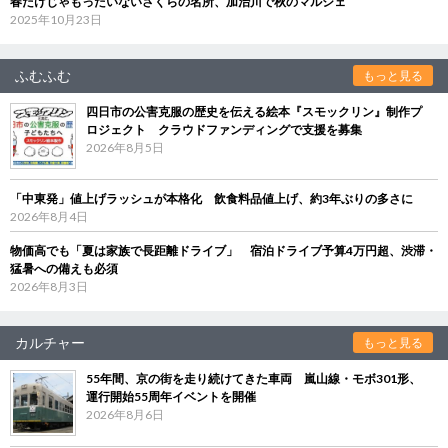
春だけじゃもったいないさくらの名所、加治川で秋のマルシェ
2025年10月23日
ふむふむ
もっと見る
四日市の公害克服の歴史を伝える絵本『スモックリン』制作プ
ロジェクト クラウドファンディングで支援を募集
2026年8月5日
「中東発」値上げラッシュが本格化 飲食料品値上げ、約3年ぶりの多さに
2026年8月4日
物価高でも「夏は家族で長距離ドライブ」 宿泊ドライブ予算4万円超、渋滞・
猛暑への備えも必須
2026年8月3日
カルチャー
もっと見る
55年間、京の街を走り続けてきた車両 嵐山線・モボ301形、
運行開始55周年イベントを開催
2026年8月6日