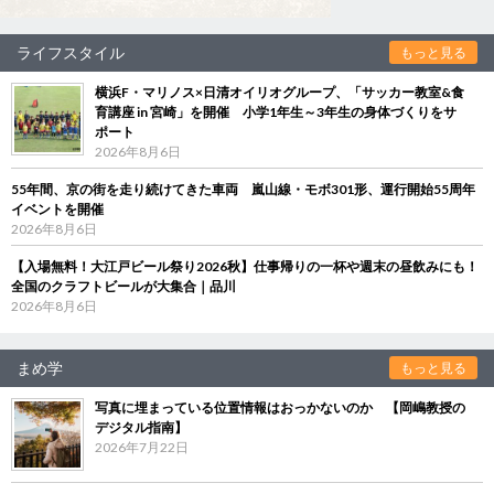
ライフスタイル
もっと見る
横浜F・マリノス×日清オイリオグループ、「サッカー教室&食
育講座 in 宮崎」を開催 小学1年生～3年生の身体づくりをサ
ポート
2026年8月6日
55年間、京の街を走り続けてきた車両 嵐山線・モボ301形、運行開始55周年
イベントを開催
2026年8月6日
【入場無料！大江戸ビール祭り2026秋】仕事帰りの一杯や週末の昼飲みにも！
全国のクラフトビールが大集合｜品川
2026年8月6日
まめ学
もっと見る
写真に埋まっている位置情報はおっかないのか 【岡嶋教授の
デジタル指南】
2026年7月22日