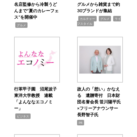
名店監修から冷製うど
グルメから雑貨まで約
んまで“夏のカレーフェ
30ブランドが集結
ス”を開催中
,
,
,
カルチャー
グルメ
ライ
フスタイル
,
グルメ
行革甲子園 沼尾波子
故人の「想い」かなえ
東洋大学教授 連載
る 遺贈寄付 日本財
「よんななエコノミ
団名誉会長 笹川陽平氏
ー」
×フリーアナウンサー
長野智子氏
,
ビジネス
PR