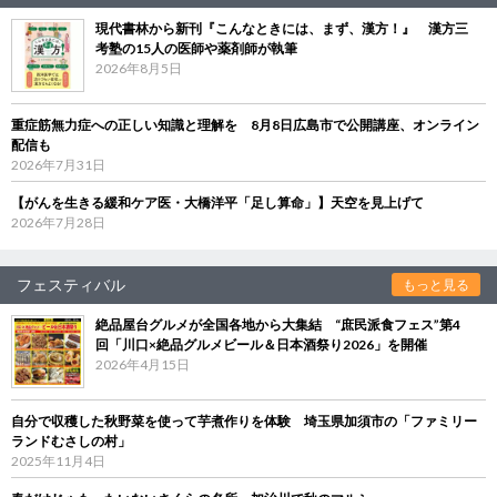
現代書林から新刊『こんなときには、まず、漢方！』 漢方三
考塾の15人の医師や薬剤師が執筆
2026年8月5日
重症筋無力症への正しい知識と理解を 8月8日広島市で公開講座、オンライン
配信も
2026年7月31日
【がんを生きる緩和ケア医・大橋洋平「足し算命」】天空を見上げて
2026年7月28日
フェスティバル
もっと見る
絶品屋台グルメが全国各地から大集結 “庶民派食フェス”第4
回「川口×絶品グルメビール＆日本酒祭り2026」を開催
2026年4月15日
自分で収穫した秋野菜を使って芋煮作りを体験 埼玉県加須市の「ファミリー
ランドむさしの村」
2025年11月4日