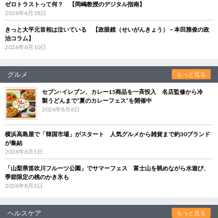
ゼロトラストって何？ 【岡嶋教授のデジタル指南】
2026年6月18日
きっと大平元首相は泣いている 【政眼鏡（せいがんきょう）－本田雅俊の政
治コラム】
2026年6月10日
グルメ
もっと見る
セブン‐イレブン、カレー15商品を一斉投入 名店監修から冷
製うどんまで“夏のカレーフェス”を開催中
2026年8月6日
横浜高島屋で「韓国市場」がスタート 人気グルメから雑貨まで約30ブランド
が集結
2026年8月5日
「山梨県笛吹川フルーツ公園」でサマーフェス 富士山を眺めながら水遊び、
季節限定の桃のかき氷も
2026年8月3日
ヘルスケア
もっと見る