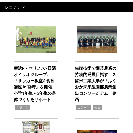
レコメンド
横浜F・マリノス×日清
先端技術で園芸農業の
オイリオグループ、
持続的発展目指す 久
「サッカー教室&食育
留米工業大学が「ふく
講座 in 宮崎」を開催
おか未来型園芸農業創
小学1年生～3年生の身
出コンソーシアム」参
体づくりをサポート
画
,
,
,
スポーツ
ビジネス
社会