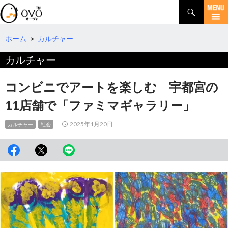
検
索
コ
ン
テ
ホーム
>
カルチャー
ン
カルチャー
ツ
へ
移
コンビニでアートを楽しむ 宇都宮の
動
11店舗で「ファミマギャラリー」
2025年1月20日
カルチャー
社会