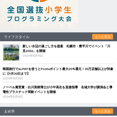
ライフスタイル
もっと見る
新しい水辺の過ごし方を提案 札幌市・豊平川でイベント「川
見2026」を開催
2026年8月9日
韓国旅行でau PAYを使うとPontaポイント最大20％還元！30万店舗以上が対象
に【9月30日まで】
2026年8月8日
ノーベル賞受賞・白川英樹博士が小中高生を直接指導 名城大学が講演会と導
電性プラスチック実験イベントを開催
2026年8月8日
まめ学
もっと見る