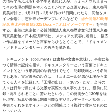
の情報であふれる社会で生きる現代人が、ちょっと立ち止まっ
てその表現の問題を考えることができる企画がある。東京都写
真美術館は、1月31日～2月16日の15日間にわたり、同館をメ
イン会場に、恵比寿ガーデンプレイスなどで
「総合開館30周年
記念 恵比寿映像祭2025 Docs ―これはイメージです―」
を開催
する。主催は東京都／公益財団法人東京都歴史文化財団東京都
写真美術館／日本経済新聞社 。メディアの変容に着目し、幅広
い作品群をイメージと言葉からひもとくことで、「ドキュメン
ト／ドキュメンタリー」の再考を試みる。
ドキュメント（document）は書類や文書を意味し、事実に基
づく情報の記録を指す。ドキュメンタリーという言葉はドキュ
メント的という形容詞の語義だけでなく、記録映画という名詞
でもある。実写映画の起点は、リュミエール兄弟が工場から出
てくる人々を記録した「工場の出口」（1895）だが、当時の
人々は日常で目にする光景が実際の出来事のように、眼前に記
録・再生されることに驚いたという。この発明から130年を経
た現在、写真や映像は制御可能なデジタルデータへと拡張し、
事実とそれを表すイメージとの関係はより複雑で曖昧なものに
なっている。