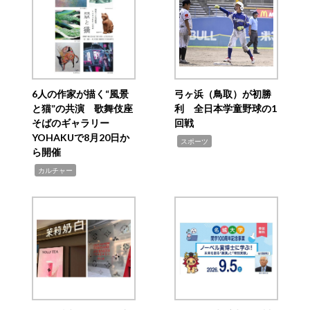
6人の作家が描く“風景
弓ヶ浜（鳥取）が初勝
と猫”の共演 歌舞伎座
利 全日本学童野球の1
そばのギャラリー
回戦
YOHAKUで8月20日か
,
スポーツ
ら開催
,
カルチャー