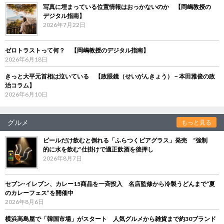
写真に埋まっている位置情報はおっかないのか 【岡嶋教授の
デジタル指南】
2026年7月22日
ゼロトラストって何？ 【岡嶋教授のデジタル指南】
2026年6月18日
きっと大平元首相は泣いている 【政眼鏡（せいがんきょう）－本田雅俊の政
治コラム】
2026年6月10日
グルメ
もっと見る
ビールだけ飲むと倒れる「ふらつくビアグラス」発売 “強制
的に水を飲む”仕掛けで適正飲酒を後押し
2026年8月7日
セブン‐イレブン、カレー15商品を一斉投入 名店監修から冷製うどんまで“夏
のカレーフェス”を開催中
2026年8月6日
横浜高島屋で「韓国市場」がスタート 人気グルメから雑貨まで約30ブランド