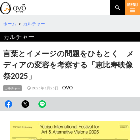
検
索
コ
ン
テ
ホーム
>
カルチャー
ン
カルチャー
ツ
へ
移
言葉とイメージの問題をひもとく メ
動
ディアの変容を考察する「恵比寿映像
祭2025」
OVO
2025年1月25日
カルチャー