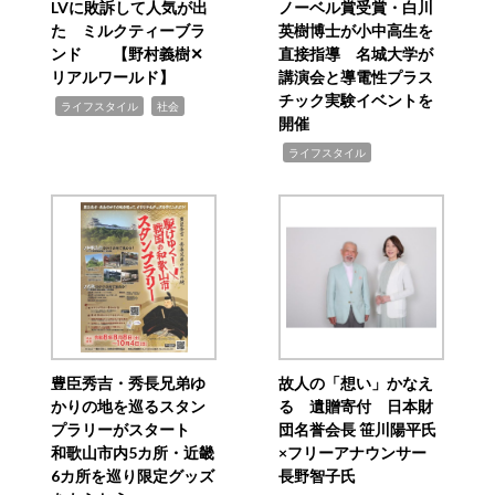
LVに敗訴して人気が出
ノーベル賞受賞・白川
た ミルクティーブラ
英樹博士が小中高生を
ンド 【野村義樹✕
直接指導 名城大学が
リアルワールド】
講演会と導電性プラス
チック実験イベントを
,
,
ライフスタイル
社会
開催
,
ライフスタイル
豊臣秀吉・秀長兄弟ゆ
故人の「想い」かなえ
かりの地を巡るスタン
る 遺贈寄付 日本財
プラリーがスタート
団名誉会長 笹川陽平氏
和歌山市内5カ所・近畿
×フリーアナウンサー
6カ所を巡り限定グッズ
長野智子氏