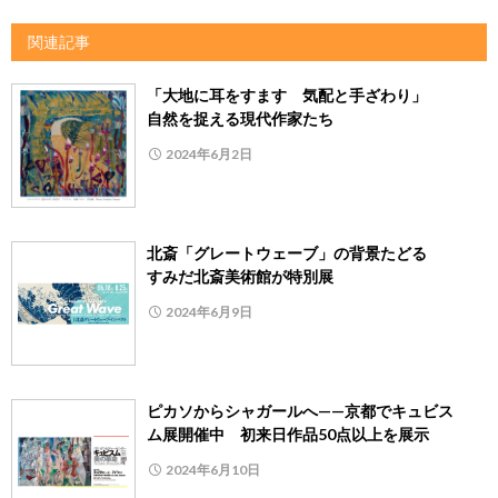
関連記事
「大地に耳をすます 気配と手ざわり」
自然を捉える現代作家たち
2024年6月2日
北斎「グレートウェーブ」の背景たどる
すみだ北斎美術館が特別展
2024年6月9日
ピカソからシャガールへ——京都でキュビス
ム展開催中 初来日作品50点以上を展示
2024年6月10日