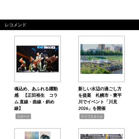
レコメンド
魂込め、あふれる躍動
新しい水辺の過ごし方
感 【正田裕生 コラ
を提案 札幌市・豊平
ム 直線・曲線・斜め
川でイベント「川見
線】
2026」を開催
,
,
スポーツ
ライフスタイル