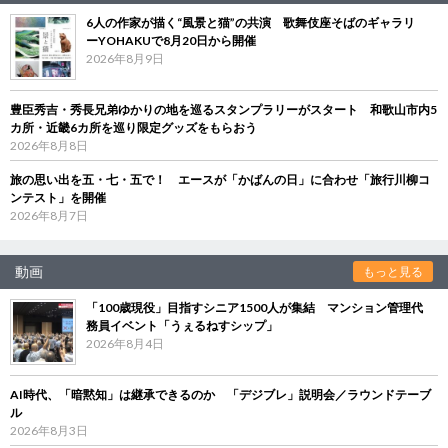
6人の作家が描く“風景と猫”の共演 歌舞伎座そばのギャラリ
ーYOHAKUで8月20日から開催
2026年8月9日
豊臣秀吉・秀長兄弟ゆかりの地を巡るスタンプラリーがスタート 和歌山市内5
カ所・近畿6カ所を巡り限定グッズをもらおう
2026年8月8日
旅の思い出を五・七・五で！ エースが「かばんの日」に合わせ「旅行川柳コ
ンテスト」を開催
2026年8月7日
動画
もっと見る
「100歳現役」目指すシニア1500人が集結 マンション管理代
務員イベント「うぇるねすシップ」
2026年8月4日
AI時代、「暗黙知」は継承できるのか 「デジブレ」説明会／ラウンドテーブ
ル
2026年8月3日