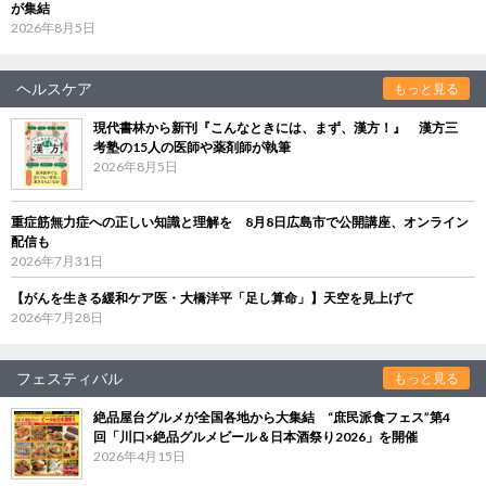
が集結
2026年8月5日
ヘルスケア
もっと見る
現代書林から新刊『こんなときには、まず、漢方！』 漢方三
考塾の15人の医師や薬剤師が執筆
2026年8月5日
重症筋無力症への正しい知識と理解を 8月8日広島市で公開講座、オンライン
配信も
2026年7月31日
【がんを生きる緩和ケア医・大橋洋平「足し算命」】天空を見上げて
2026年7月28日
フェスティバル
もっと見る
絶品屋台グルメが全国各地から大集結 “庶民派食フェス”第4
回「川口×絶品グルメビール＆日本酒祭り2026」を開催
2026年4月15日