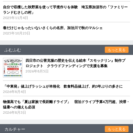
自分で収穫した秋野菜を使って芋煮作りを体験 埼玉県加須市の「ファミリー
ランドむさしの村」
2025年11月4日
春だけじゃもったいないさくらの名所、加治川で秋のマルシェ
2025年10月23日
ふむふむ
もっと見る
四日市の公害克服の歴史を伝える絵本『スモックリン』制作プ
ロジェクト クラウドファンディングで支援を募集
2026年8月5日
「中東発」値上げラッシュが本格化 飲食料品値上げ、約3年ぶりの多さに
2026年8月4日
物価高でも「夏は家族で長距離ドライブ」 宿泊ドライブ予算4万円超、渋滞・
猛暑への備えも必須
2026年8月3日
カルチャー
もっと見る