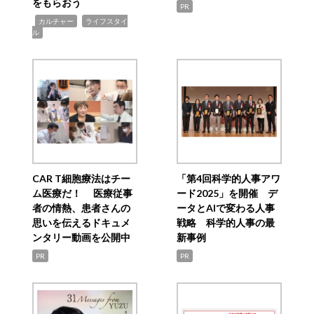
をもらおう
PR
,
,
カルチャー
ライフスタイ
ル
CAR T細胞療法はチー
「第4回科学的人事アワ
ム医療だ！ 医療従事
ード2025」を開催 デ
者の情熱、患者さんの
ータとAIで変わる人事
思いを伝えるドキュメ
戦略 科学的人事の最
ンタリー動画を公開中
新事例
PR
PR