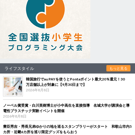
ライフスタイル
もっと見る
韓国旅行でau PAYを使うとPontaポイント最大20％還元！30
万店舗以上が対象に【9月30日まで】
2026年8月8日
ノーベル賞受賞・白川英樹博士が小中高生を直接指導 名城大学が講演会と導
電性プラスチック実験イベントを開催
2026年8月8日
豊臣秀吉・秀長兄弟ゆかりの地を巡るスタンプラリーがスタート 和歌山市内5
カ所・近畿6カ所を巡り限定グッズをもらおう