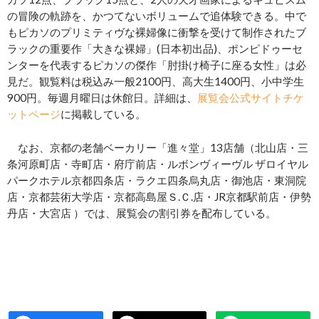
の冒険の軌跡を、かつてないボリュームで追体験できる。中で
もピカソのプリミティヴな裸婦像に衝撃を受けて制作されたブ
ラックの重要作「大きな裸婦」(日本初出品)、ポンピドゥーセ
ンターを代表するピカソの傑作「肘掛け椅子に座る女性」は必
見だ。観覧料は税込み一般2100円、高大生1400円、小中学生
900円。毎週月曜日は休館日。詳細は、
展覧会公式サイトチケ
ットページ
に掲載している。
なお、京都の老舗ベーカリー「進々堂」13店舗（北山店・三
条河原町店・寺町店・府庁前店・ルボンヴィーヴル ザロイヤル
パークホテル京都四条店・ラクエ四条烏丸店・御池店・東洞院
店・京都芸術大学店・京都高島屋Ｓ.Ｃ.店・JR京都駅前店・伊勢
丹店・大宮店 ）では、展覧会の割引券を配布している。