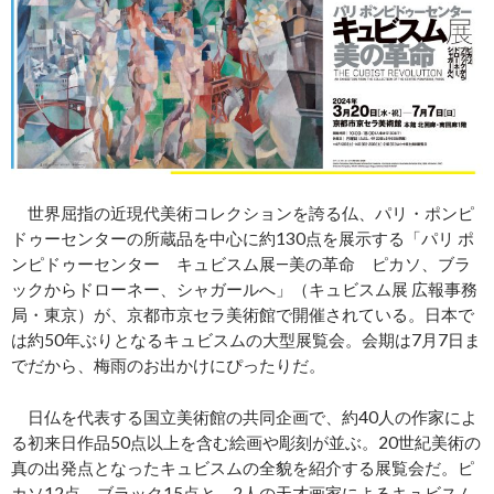
世界屈指の近現代美術コレクションを誇る仏、パリ・ポンピ
ドゥーセンターの所蔵品を中心に約130点を展示する「パリ ポ
ンピドゥーセンター キュビスム展―美の革命 ピカソ、ブラ
ックからドローネー、シャガールへ」（キュビスム展 広報事務
局・東京）が、京都市京セラ美術館で開催されている。日本で
は約50年ぶりとなるキュビスムの大型展覧会。会期は7月7日ま
でだから、梅雨のお出かけにぴったりだ。
日仏を代表する国立美術館の共同企画で、約40人の作家によ
る初来日作品50点以上を含む絵画や彫刻が並ぶ。20世紀美術の
真の出発点となったキュビスムの全貌を紹介する展覧会だ。ピ
カソ12点、ブラック15点と、2人の天才画家によるキュビスム