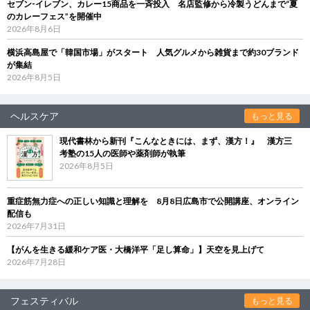
セブン‐イレブン、カレー15商品を一斉投入 名店監修から冷製うどんまで“夏
のカレーフェス”を開催中
2026年8月6日
横浜高島屋で「韓国市場」がスタート 人気グルメから雑貨まで約30ブランド
が集結
2026年8月5日
ヘルスケア
もっと見る
現代書林から新刊『こんなときには、まず、漢方！』 漢方三
考塾の15人の医師や薬剤師が執筆
2026年8月5日
重症筋無力症への正しい知識と理解を 8月8日広島市で公開講座、オンライン
配信も
2026年7月31日
【がんを生きる緩和ケア医・大橋洋平「足し算命」】天空を見上げて
2026年7月28日
フェスティバル
もっと見る