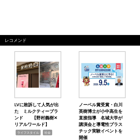
レコメンド
LVに敗訴して人気が出
ノーベル賞受賞・白川
た ミルクティーブラ
英樹博士が小中高生を
ンド 【野村義樹✕
直接指導 名城大学が
リアルワールド】
講演会と導電性プラス
チック実験イベントを
,
,
ライフスタイル
社会
開催