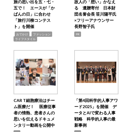
旅の思い出を五・七・
故人の「想い」かなえ
五で！ エースが「か
る 遺贈寄付 日本財
ばんの日」に合わせ
団名誉会長 笹川陽平氏
「旅行川柳コンテス
×フリーアナウンサー
ト」を開催
長野智子氏
,
,
,
おでかけ
ファッション
PR
ライフスタイル
CAR T細胞療法はチー
「第4回科学的人事アワ
ム医療だ！ 医療従事
ード2025」を開催 デ
者の情熱、患者さんの
ータとAIで変わる人事
思いを伝えるドキュメ
戦略 科学的人事の最
ンタリー動画を公開中
新事例