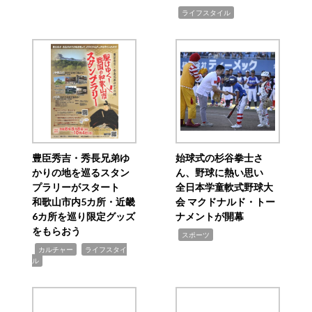
,
ライフスタイル
豊臣秀吉・秀長兄弟ゆ
始球式の杉谷拳士さ
かりの地を巡るスタン
ん、野球に熱い思い
プラリーがスタート
全日本学童軟式野球大
和歌山市内5カ所・近畿
会 マクドナルド・トー
6カ所を巡り限定グッズ
ナメントが開幕
をもらおう
,
スポーツ
,
,
カルチャー
ライフスタイ
ル