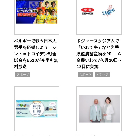
ベルギーで戦う日本人
ドジャースタジアムで
選手を応援しよう シ
「いわて牛」など岩手
ント＝トロイデン戦全
県産農畜産物をPR JA
試合をBS10が今季も無
全農いわてが8月10日～
料放送
12日に実施
,
,
,
スポーツ
スポーツ
ビジネス