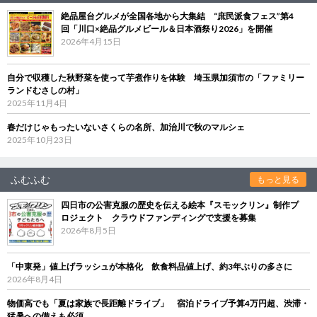
絶品屋台グルメが全国各地から大集結 “庶民派食フェス”第4
回「川口×絶品グルメビール＆日本酒祭り2026」を開催
2026年4月15日
自分で収穫した秋野菜を使って芋煮作りを体験 埼玉県加須市の「ファミリー
ランドむさしの村」
2025年11月4日
春だけじゃもったいないさくらの名所、加治川で秋のマルシェ
2025年10月23日
ふむふむ
もっと見る
四日市の公害克服の歴史を伝える絵本『スモックリン』制作プ
ロジェクト クラウドファンディングで支援を募集
2026年8月5日
「中東発」値上げラッシュが本格化 飲食料品値上げ、約3年ぶりの多さに
2026年8月4日
物価高でも「夏は家族で長距離ドライブ」 宿泊ドライブ予算4万円超、渋滞・
猛暑への備えも必須