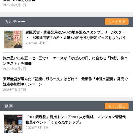
2026年8月3日
カルチャー
もっと見る
豊臣秀吉・秀長兄弟ゆかりの地を巡るスタンプラリーがスター
ト 和歌山市内5カ所・近畿6カ所を巡り限定グッズをもらおう
2026年8月8日
旅の思い出を五・七・五で！ エースが「かばんの日」に合わせ「旅行川柳コ
ンテスト」を開催
2026年8月7日
東野圭吾が選んだ「記憶に残る一文」はどれ？ 最新作『永遠の記憶』発売で
読者参加型キャンペーン
2026年8月7日
動画
もっと見る
「100歳現役」目指すシニア1500人が集結 マンション管理代
務員イベント「うぇるねすシップ」
2026年8月4日