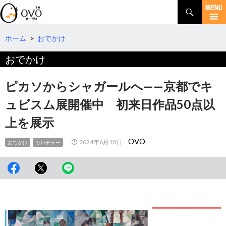
検
索
コ
ン
テ
ホーム
>
おでかけ
ン
おでかけ
ツ
へ
移
ピカソからシャガールへ——京都でキ
動
ュビスム展開催中 初来日作品50点以
上を展示
OVO
2024年6月10日
おでかけ
カルチャー