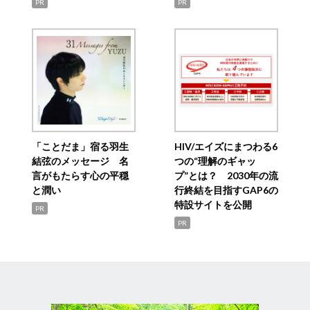
PR
PR
「ことだま」宿る羽生
HIV/エイズにまつわる6
結弦のメッセージ 名
つの“理解のギャッ
言がもたらす心の平穏
プ”とは？ 2030年の流
と潤い
行終結を目指すGAP6の
特設サイトを公開
PR
PR