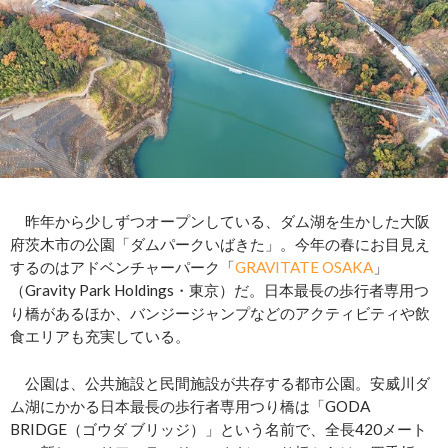
昨年から少しずつオープンしている、ダム湖を生かした大阪
府茨木市の公園「ダムパークいばきた」。今年の春にお目見え
するのはアドベンチャーパーク「
GRAVITATE OSAKA
」
（Gravity Park Holdings・東京）だ。日本最長の歩行者専用つ
り橋があるほか、バンジージャンプなどのアクティビティや飲
食エリアも充実している。
公園は、公共施設と民間施設が共存する都市公園。安威川ダ
ム湖にかかる日本最長の歩行者専用つり橋は「GODA
BRIDGE（ゴウダ ブリッジ）」という名前で、全長420メート