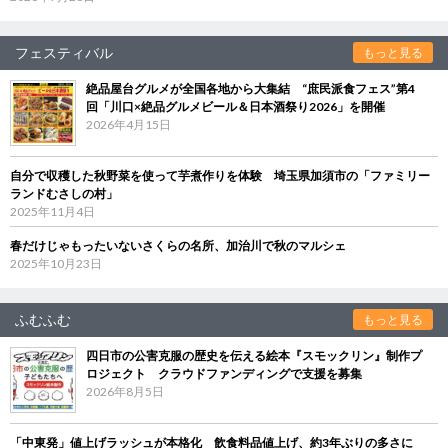
フェスティバル
もっと見る
絶品屋台グルメが全国各地から大集結 “庶民派食フェス”第4
回「川口×絶品グルメビール＆日本酒祭り2026」を開催
2026年4月15日
自分で収穫した秋野菜を使って芋煮作りを体験 埼玉県加須市の「ファミリー
ランドむさしの村」
2025年11月4日
春だけじゃもったいないさくらの名所、加治川で秋のマルシェ
2025年10月23日
ふむふむ
もっと見る
四日市の公害克服の歴史を伝える絵本『スモックリン』制作プ
ロジェクト クラウドファンディングで支援を募集
2026年8月5日
「中東発」値上げラッシュが本格化 飲食料品値上げ、約3年ぶりの多さに