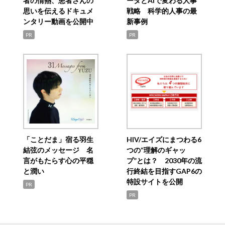
者の情熱、患者さんの
ータとAIで変わる人事
思いを伝えるドキュメ
戦略 科学的人事の最
ンタリー動画を公開中
新事例
PR
PR
「ことだま」宿る羽生
HIV/エイズにまつわる6
結弦のメッセージ 名
つの“理解のギャッ
言がもたらす心の平穏
プ”とは？ 2030年の流
と潤い
行終結を目指すGAP6の
特設サイトを公開
PR
PR