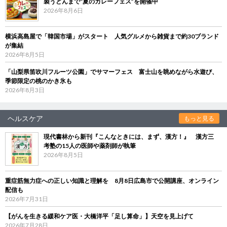
製うどんまで“夏のカレーフェス”を開催中
2026年8月6日
横浜高島屋で「韓国市場」がスタート 人気グルメから雑貨まで約30ブランド
が集結
2026年8月5日
「山梨県笛吹川フルーツ公園」でサマーフェス 富士山を眺めながら水遊び、
季節限定の桃のかき氷も
2026年8月3日
ヘルスケア
もっと見る
現代書林から新刊『こんなときには、まず、漢方！』 漢方三
考塾の15人の医師や薬剤師が執筆
2026年8月5日
重症筋無力症への正しい知識と理解を 8月8日広島市で公開講座、オンライン
配信も
2026年7月31日
【がんを生きる緩和ケア医・大橋洋平「足し算命」】天空を見上げて
2026年7月28日