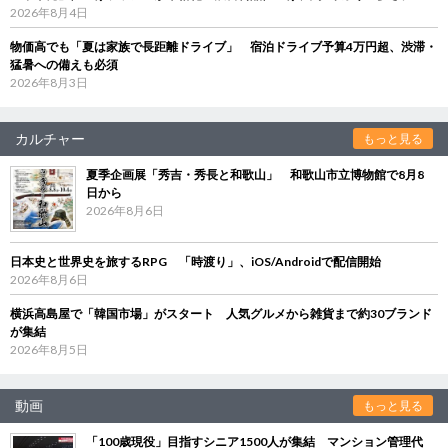
2026年8月4日
物価高でも「夏は家族で長距離ドライブ」 宿泊ドライブ予算4万円超、渋滞・
猛暑への備えも必須
2026年8月3日
カルチャー
もっと見る
夏季企画展「秀吉・秀長と和歌山」 和歌山市立博物館で8月8
日から
2026年8月6日
日本史と世界史を旅するRPG 「時渡り」、iOS/Androidで配信開始
2026年8月6日
横浜高島屋で「韓国市場」がスタート 人気グルメから雑貨まで約30ブランド
が集結
2026年8月5日
動画
もっと見る
「100歳現役」目指すシニア1500人が集結 マンション管理代