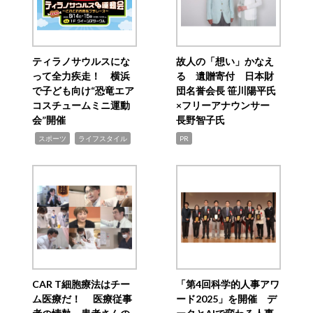
ティラノサウルスにな
故人の「想い」かなえ
って全力疾走！ 横浜
る 遺贈寄付 日本財
で子ども向け“恐竜エア
団名誉会長 笹川陽平氏
コスチュームミニ運動
×フリーアナウンサー
会”開催
長野智子氏
,
,
スポーツ
ライフスタイル
PR
CAR T細胞療法はチー
「第4回科学的人事アワ
ム医療だ！ 医療従事
ード2025」を開催 デ