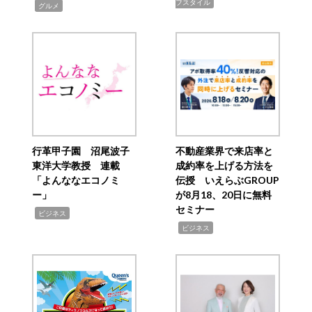
フスタイル
,
グルメ
行革甲子園 沼尾波子
不動産業界で来店率と
東洋大学教授 連載
成約率を上げる方法を
「よんななエコノミ
伝授 いえらぶGROUP
ー」
が8月18、20日に無料
セミナー
,
ビジネス
,
ビジネス