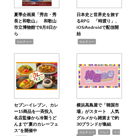
夏季企画展「秀吉・秀
日本史と世界史を旅す
長と和歌山」 和歌山
るRPG 「時渡り」、
市立博物館で8月8日か
iOS/Androidで配信開
ら
始
,
,
カルチャー
カルチャー
セブン‐イレブン、カレ
横浜高島屋で「韓国市
ー15商品を一斉投入
場」がスタート 人気
名店監修から冷製うど
グルメから雑貨まで約
んまで“夏のカレーフェ
30ブランドが集結
ス”を開催中
,
,
,
カルチャー
グルメ
ライ