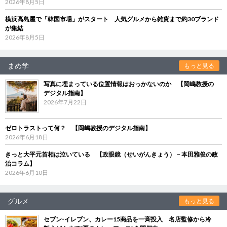
2026年8月5日
横浜高島屋で「韓国市場」がスタート 人気グルメから雑貨まで約30ブランド
が集結
2026年8月5日
まめ学
もっと見る
写真に埋まっている位置情報はおっかないのか 【岡嶋教授の
デジタル指南】
2026年7月22日
ゼロトラストって何？ 【岡嶋教授のデジタル指南】
2026年6月18日
きっと大平元首相は泣いている 【政眼鏡（せいがんきょう）－本田雅俊の政
治コラム】
2026年6月10日
グルメ
もっと見る
セブン‐イレブン、カレー15商品を一斉投入 名店監修から冷