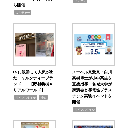
,
スポーツ
ら開催
,
カルチャー
LVに敗訴して人気が出
ノーベル賞受賞・白川
た ミルクティーブラ
英樹博士が小中高生を
ンド 【野村義樹✕
直接指導 名城大学が
リアルワールド】
講演会と導電性プラス
チック実験イベントを
,
,
ライフスタイル
社会
開催
,
ライフスタイル