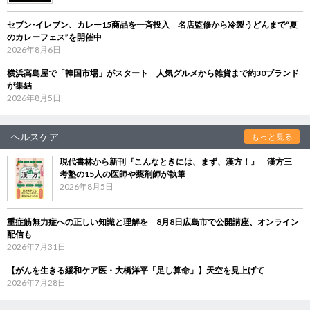
セブン‐イレブン、カレー15商品を一斉投入 名店監修から冷製うどんまで“夏
のカレーフェス”を開催中
2026年8月6日
横浜高島屋で「韓国市場」がスタート 人気グルメから雑貨まで約30ブランド
が集結
2026年8月5日
ヘルスケア
もっと見る
現代書林から新刊『こんなときには、まず、漢方！』 漢方三
考塾の15人の医師や薬剤師が執筆
2026年8月5日
重症筋無力症への正しい知識と理解を 8月8日広島市で公開講座、オンライン
配信も
2026年7月31日
【がんを生きる緩和ケア医・大橋洋平「足し算命」】天空を見上げて
2026年7月28日