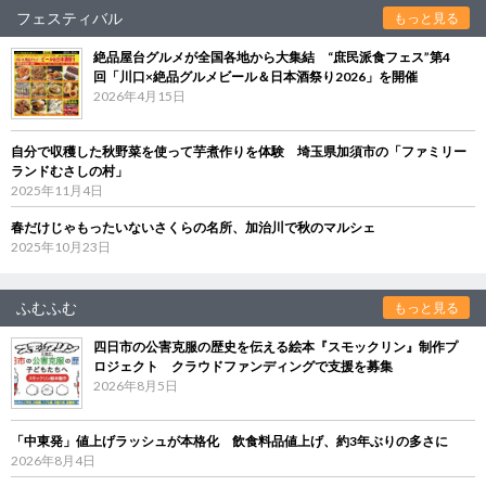
フェスティバル
もっと見る
絶品屋台グルメが全国各地から大集結 “庶民派食フェス”第4
回「川口×絶品グルメビール＆日本酒祭り2026」を開催
2026年4月15日
自分で収穫した秋野菜を使って芋煮作りを体験 埼玉県加須市の「ファミリー
ランドむさしの村」
2025年11月4日
春だけじゃもったいないさくらの名所、加治川で秋のマルシェ
2025年10月23日
ふむふむ
もっと見る
四日市の公害克服の歴史を伝える絵本『スモックリン』制作プ
ロジェクト クラウドファンディングで支援を募集
2026年8月5日
「中東発」値上げラッシュが本格化 飲食料品値上げ、約3年ぶりの多さに
2026年8月4日