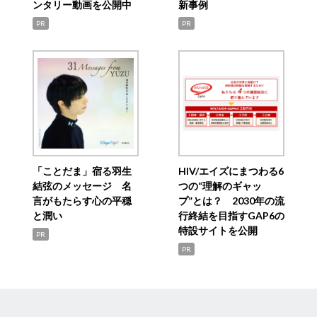
ンタリー動画を公開中
新事例
PR
PR
「ことだま」宿る羽生
HIV/エイズにまつわる6
結弦のメッセージ 名
つの“理解のギャッ
言がもたらす心の平穏
プ”とは？ 2030年の流
と潤い
行終結を目指すGAP6の
特設サイトを公開
PR
PR