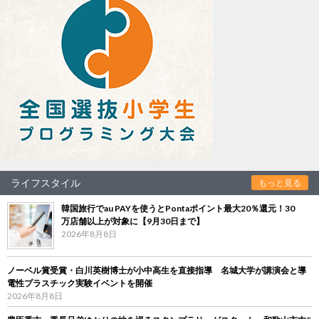
ライフスタイル
もっと見る
韓国旅行でau PAYを使うとPontaポイント最大20％還元！30
万店舗以上が対象に【9月30日まで】
2026年8月8日
ノーベル賞受賞・白川英樹博士が小中高生を直接指導 名城大学が講演会と導
電性プラスチック実験イベントを開催
2026年8月8日