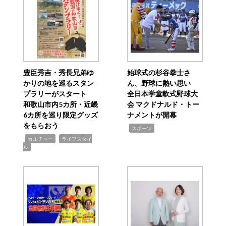
豊臣秀吉・秀長兄弟ゆ
始球式の杉谷拳士さ
かりの地を巡るスタン
ん、野球に熱い思い
プラリーがスタート
全日本学童軟式野球大
和歌山市内5カ所・近畿
会 マクドナルド・トー
6カ所を巡り限定グッズ
ナメントが開幕
をもらおう
,
スポーツ
,
,
カルチャー
ライフスタイ
ル