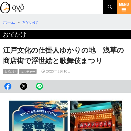
検
索
コ
ン
テ
ホーム
>
おでかけ
ン
おでかけ
ツ
へ
移
江戸文化の仕掛人ゆかりの地 浅草の
動
商店街で浮世絵と歌舞伎まつり
2025年2月10日
おでかけ
カルチャー