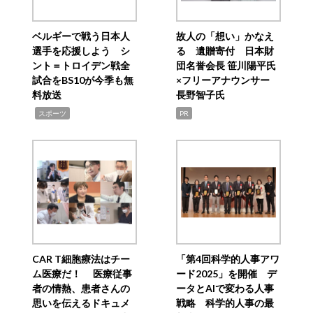
ベルギーで戦う日本人
故人の「想い」かなえ
選手を応援しよう シ
る 遺贈寄付 日本財
ント＝トロイデン戦全
団名誉会長 笹川陽平氏
試合をBS10が今季も無
×フリーアナウンサー
料放送
長野智子氏
,
スポーツ
PR
CAR T細胞療法はチー
「第4回科学的人事アワ
ム医療だ！ 医療従事
ード2025」を開催 デ
者の情熱、患者さんの
ータとAIで変わる人事
思いを伝えるドキュメ
戦略 科学的人事の最