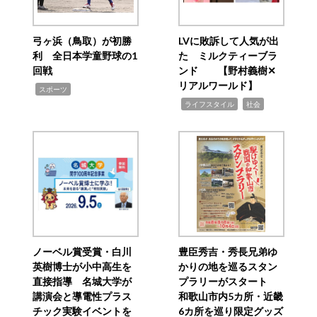
弓ヶ浜（鳥取）が初勝
LVに敗訴して人気が出
利 全日本学童野球の1
た ミルクティーブラ
回戦
ンド 【野村義樹✕
リアルワールド】
,
スポーツ
,
,
ライフスタイル
社会
ノーベル賞受賞・白川
豊臣秀吉・秀長兄弟ゆ
英樹博士が小中高生を
かりの地を巡るスタン
直接指導 名城大学が
プラリーがスタート
講演会と導電性プラス
和歌山市内5カ所・近畿
チック実験イベントを
6カ所を巡り限定グッズ