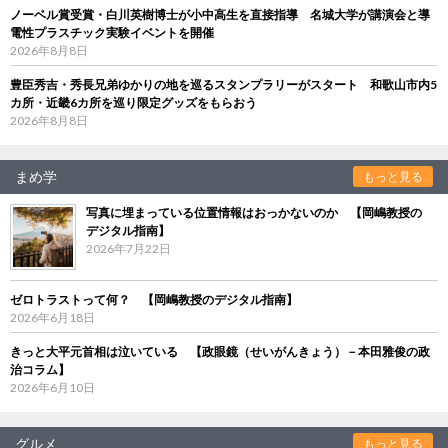
ノーベル賞受賞・白川英樹博士が小中高生を直接指導 名城大学が講演会と導
電性プラスチック実験イベントを開催
2026年8月8日
豊臣秀吉・秀長兄弟ゆかりの地を巡るスタンプラリーがスタート 和歌山市内5
カ所・近畿6カ所を巡り限定グッズをもらおう
2026年8月8日
まめ学
もっと見る
写真に埋まっている位置情報はおっかないのか 【岡嶋教授の
デジタル指南】
2026年7月22日
ゼロトラストって何？ 【岡嶋教授のデジタル指南】
2026年6月18日
きっと大平元首相は泣いている 【政眼鏡（せいがんきょう）－本田雅俊の政
治コラム】
2026年6月10日
グルメ
もっと見る