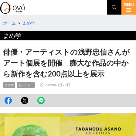
検
索
コ
ン
テ
ホーム
>
まめ学
ン
まめ学
ツ
へ
移
俳優・アーティストの浅野忠信さんが
動
アート個展を開催 膨大な作品の中か
ら新作を含む200点以上を展示
2025年3月29日
まめ学
カルチャー