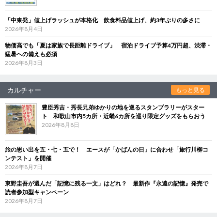
「中東発」値上げラッシュが本格化 飲食料品値上げ、約3年ぶりの多さに
2026年8月4日
物価高でも「夏は家族で長距離ドライブ」 宿泊ドライブ予算4万円超、渋滞・
猛暑への備えも必須
2026年8月3日
カルチャー
もっと見る
豊臣秀吉・秀長兄弟ゆかりの地を巡るスタンプラリーがスター
ト 和歌山市内5カ所・近畿6カ所を巡り限定グッズをもらおう
2026年8月8日
旅の思い出を五・七・五で！ エースが「かばんの日」に合わせ「旅行川柳コ
ンテスト」を開催
2026年8月7日
東野圭吾が選んだ「記憶に残る一文」はどれ？ 最新作『永遠の記憶』発売で
読者参加型キャンペーン
2026年8月7日