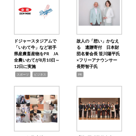
ドジャースタジアムで
故人の「想い」かなえ
「いわて牛」など岩手
る 遺贈寄付 日本財
県産農畜産物をPR JA
団名誉会長 笹川陽平氏
全農いわてが8月10日～
×フリーアナウンサー
12日に実施
長野智子氏
,
,
スポーツ
ビジネス
PR