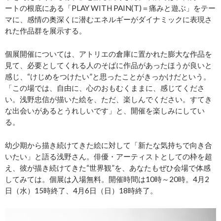
ートの根底にある「PLAY WITH PAIN(T)＝痛みと遊ぶ」をテー
マに、感情の奥深くに潜むエネルギーがダイナミックに表現さ
れた作品群を展示する。
個展開催については、アトリエの倉庫に置かれた膨大な作品を
見て、必要としてくれる人のそばに作品があったほうが良いと
感じ、“けじめをつけたい”と思ったことがきっかけだという。
「この場では、自由に、心のおもむくままに、感じてくださ
い。浅野忠信が描いた絵を、ただ、楽しんでください。すてき
な出会いがあるとうれしいです」と、開催を楽しみにしてい
る。
幼少期から描き続けてきた絵に対して「新たな気持ちで向き合
いたい」と語る浅野さん。俳優・アーティストとしての枠を超
え、彼が描き続けてきた“世界観”を、あなたもぜひ会場で体感
してみては。個展は入場無料。開催時間は10時～20時。4月2
日（水）15時終了、4月6日（日）18時終了。