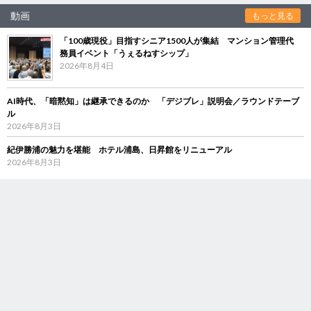
動画
もっと見る
「100歳現役」目指すシニア1500人が集結 マンション管理代
務員イベント「うぇるねすシップ」
2026年8月4日
AI時代、「暗黙知」は継承できるのか 「デジブレ」説明会／ラウンドテーブ
ル
2026年8月3日
紀伊勝浦の魅力を堪能 ホテル浦島、日昇館をリニューアル
2026年8月3日