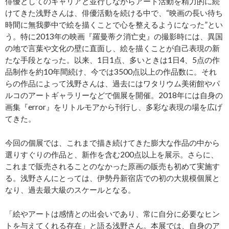
俳優としてのキャリアと並行しながらアート活動を精力的に続
けてきた浅野さんは、俳優活動を続ける中で、“映画の長い待ち
時間に無我夢中で絵を描くことで心を整えるようになった”とい
う。特に2013年の映画『羅曼蒂ク消亡史』の撮影時には、異国
の地で言葉や文化の壁に直面し、絵を描くことが自己表現の新
たな手段となった。以来、1日1点、多いときは1日4、5点の作
品制作を約10年間続け、今では3500点以上の作品数に。それ
らの作品によって浅野さんは、過去にはワタリウム美術館やパ
ルコのアートギャラリーなどで個展を開催。2018年には自身の
画集『error』をリトルモアから刊行し、多彩な表現の場を広げ
てきた。
今回の個展では、これまで描き続けてきた膨大な作品の中から
選りすぐりの作品と、新作を含む200点以上を展示。さらに、
これまで販売されることのなかった原画の販売も初めて実施す
る。浅野さんにとっては、伊勢丹新宿店での初の大規模個展と
なり、過去最大級のスケールとなる。
「絵やアートは感情との出会いであり、常に自分に必要なヒン
トを与えてくれる存在」と語る浅野さん。本展では、自身のア