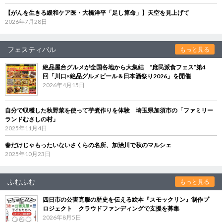
【がんを生きる緩和ケア医・大橋洋平「足し算命」】天空を見上げて
2026年7月28日
フェスティバル
もっと見る
絶品屋台グルメが全国各地から大集結 “庶民派食フェス”第4
回「川口×絶品グルメビール＆日本酒祭り2026」を開催
2026年4月15日
自分で収穫した秋野菜を使って芋煮作りを体験 埼玉県加須市の「ファミリー
ランドむさしの村」
2025年11月4日
春だけじゃもったいないさくらの名所、加治川で秋のマルシェ
2025年10月23日
ふむふむ
もっと見る
四日市の公害克服の歴史を伝える絵本『スモックリン』制作プ
ロジェクト クラウドファンディングで支援を募集
2026年8月5日