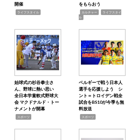
開催
をもらおう
,
,
,
ライフスタイル
カルチャー
ライフスタイ
ル
始球式の杉谷拳士さ
ベルギーで戦う日本人
ん、野球に熱い思い
選手を応援しよう シ
全日本学童軟式野球大
ント＝トロイデン戦全
会 マクドナルド・トー
試合をBS10が今季も無
ナメントが開幕
料放送
,
,
スポーツ
スポーツ