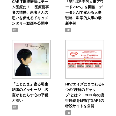
CAR T細胞療法はチー
「第4回科学的人事アワ
ム医療だ！ 医療従事
ード2025」を開催 デ
者の情熱、患者さんの
ータとAIで変わる人事
思いを伝えるドキュメ
戦略 科学的人事の最
ンタリー動画を公開中
新事例
PR
PR
「ことだま」宿る羽生
HIV/エイズにまつわる6
結弦のメッセージ 名
つの“理解のギャッ
言がもたらす心の平穏
プ”とは？ 2030年の流
と潤い
行終結を目指すGAP6の
特設サイトを公開
PR
PR