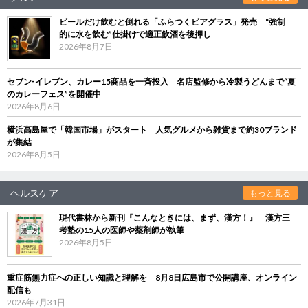
ビールだけ飲むと倒れる「ふらつくビアグラス」発売 “強制
的に水を飲む”仕掛けで適正飲酒を後押し
2026年8月7日
セブン‐イレブン、カレー15商品を一斉投入 名店監修から冷製うどんまで“夏
のカレーフェス”を開催中
2026年8月6日
横浜高島屋で「韓国市場」がスタート 人気グルメから雑貨まで約30ブランド
が集結
2026年8月5日
ヘルスケア
もっと見る
現代書林から新刊『こんなときには、まず、漢方！』 漢方三
考塾の15人の医師や薬剤師が執筆
2026年8月5日
重症筋無力症への正しい知識と理解を 8月8日広島市で公開講座、オンライン
配信も
2026年7月31日