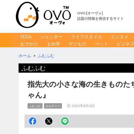
OVO [オーヴォ]
話題の情報を発信するサイト
コンテンツへ移動
検
SDGs
ジェンダー
ライフスタイル
エンタメ
索
おでかけ
まめ学
デジもの
ペット
ビジネ
ホーム
>
ふむふむ
ふむふむ
指先大の小さな海の生きものた
ゃん』
2025年8月4日
ふむふむ
カルチャー