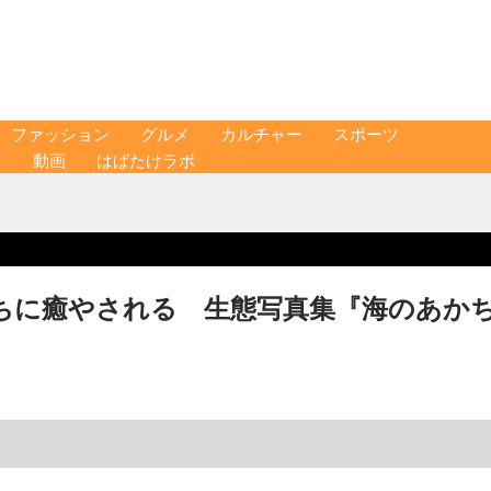
ファッション
グルメ
カルチャー
スポーツ
ス
動画
はばたけラボ
ちに癒やされる 生態写真集『海のあか