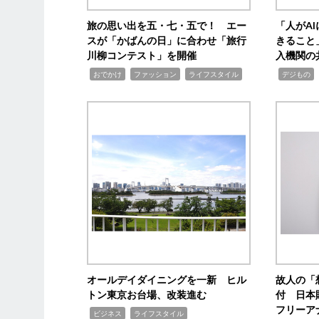
旅の思い出を五・七・五で！ エー
「人がA
スが「かばんの日」に合わせ「旅行
きること
川柳コンテスト」を開催
入機関の
,
,
,
,
,
おでかけ
ファッション
ライフスタイル
デジもの
オールデイダイニングを一新 ヒル
故人の「
トン東京お台場、改装進む
付 日本
フリーア
,
,
ビジネス
ライフスタイル