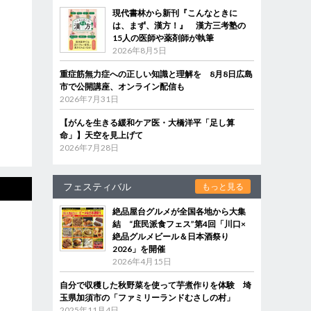
現代書林から新刊『こんなときに
は、まず、漢方！』 漢方三考塾の
15人の医師や薬剤師が執筆
2026年8月5日
重症筋無力症への正しい知識と理解を 8月8日広島
市で公開講座、オンライン配信も
2026年7月31日
【がんを生きる緩和ケア医・大橋洋平「足し算
命」】天空を見上げて
2026年7月28日
フェスティバル
もっと見る
絶品屋台グルメが全国各地から大集
結 “庶民派食フェス”第4回「川口×
絶品グルメビール＆日本酒祭り
2026」を開催
2026年4月15日
自分で収穫した秋野菜を使って芋煮作りを体験 埼
玉県加須市の「ファミリーランドむさしの村」
2025年11月4日