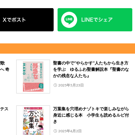
間讃歌
聖書の中で“やらかす”人たちから生き方
へ 奇
を学ぶ ゆるふわ聖書解説本『聖書のな
かの残念な人たち』
2025年5月23日
テス
万葉集を穴埋めナゾトキで楽しみながら
身近に感じる本 小学生も読めるルビ付
き
2025年6月2日