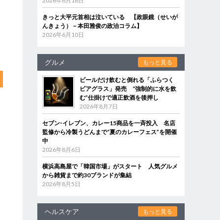
2026年6月18日
きっと大平元首相は泣いている 【政眼鏡（せいが
んきょう）－本田雅俊の政治コラム】
2026年6月10日
グルメ
もっと見る
ビールだけ飲むと倒れる「ふらつく
ビアグラス」発売 “強制的に水を飲
む”仕掛けで適正飲酒を後押し
2026年8月7日
セブン‐イレブン、カレー15商品を一斉投入 名店
監修から冷製うどんまで“夏のカレーフェス”を開催
中
2026年8月6日
横浜高島屋で「韓国市場」がスタート 人気グルメ
から雑貨まで約30ブランドが集結
2026年8月5日
ヘルスケア
もっと見る