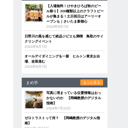
【入場無料！けやきひろば秋のビー
ル祭り】300種類以上のクラフトビー
ルが集まる！土日祝日はアーリーオ
ープンも｜さいたま新都心
2026年8月7日
日野川の風を感じて絶品ジビエも満喫 鳥取のサイ
クリングイベント
2026年8月7日
オールデイダイニングを一新 ヒルトン東京お台
場、改装進む
2026年8月7日
まめ学
もっと見る
写真に埋まっている位置情報はおっ
かないのか 【岡嶋教授のデジタル
指南】
2026年7月22日
ゼロトラストって何？ 【岡嶋教授のデジタル指
南】