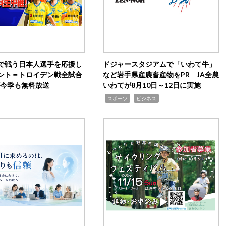
で戦う日本人選手を応援し
ドジャースタジアムで「いわて牛」
ント＝トロイデン戦全試合
など岩手県産農畜産物をPR JA全農
0が今季も無料放送
いわてが8月10日～12日に実施
,
,
スポーツ
ビジネス