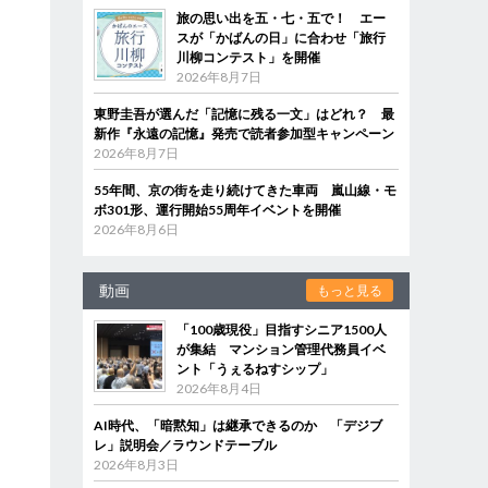
旅の思い出を五・七・五で！ エー
スが「かばんの日」に合わせ「旅行
川柳コンテスト」を開催
2026年8月7日
東野圭吾が選んだ「記憶に残る一文」はどれ？ 最
新作『永遠の記憶』発売で読者参加型キャンペーン
2026年8月7日
55年間、京の街を走り続けてきた車両 嵐山線・モ
ボ301形、運行開始55周年イベントを開催
2026年8月6日
動画
もっと見る
「100歳現役」目指すシニア1500人
が集結 マンション管理代務員イベ
ント「うぇるねすシップ」
2026年8月4日
AI時代、「暗黙知」は継承できるのか 「デジブ
レ」説明会／ラウンドテーブル
2026年8月3日