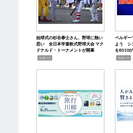
始球式の杉谷拳士さん、野球に熱い
ベルギー
思い 全日本学童軟式野球大会 マク
よう シ
ドナルド・トーナメントが開幕
をBS1
,
,
スポーツ
スポーツ