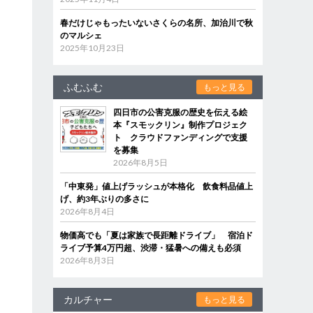
春だけじゃもったいないさくらの名所、加治川で秋
のマルシェ
2025年10月23日
ふむふむ
もっと見る
四日市の公害克服の歴史を伝える絵
本『スモックリン』制作プロジェク
ト クラウドファンディングで支援
を募集
2026年8月5日
「中東発」値上げラッシュが本格化 飲食料品値上
げ、約3年ぶりの多さに
2026年8月4日
物価高でも「夏は家族で長距離ドライブ」 宿泊ド
ライブ予算4万円超、渋滞・猛暑への備えも必須
2026年8月3日
カルチャー
もっと見る