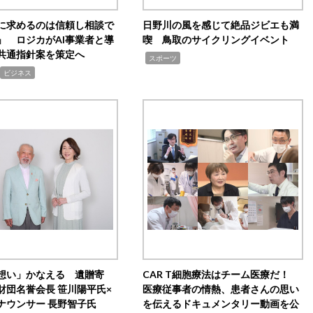
Iに求めるのは信頼し相談で
日野川の風を感じて絶品ジビエも満
」 ロジカがAI事業者と導
喫 鳥取のサイクリングイベント
共通指針案を策定へ
,
スポーツ
ビジネス
想い」かなえる 遺贈寄
CAR T細胞療法はチーム医療だ！
財団名誉会長 笹川陽平氏×
医療従事者の情熱、患者さんの思い
ナウンサー 長野智子氏
を伝えるドキュメンタリー動画を公