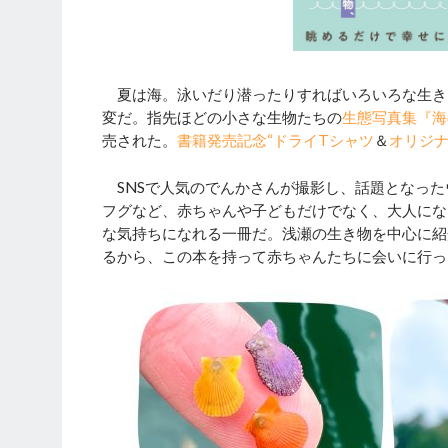
夏は海。泳いだり潜ったりすればいろいろな生き
変だ。指先ほどの小さな生物たちの
生態写真集『海
売された。
書籍発売記念“ドライTシャツ
＆
オリジ
SNSで人気のでんかさんが撮影し、話題となった
フグなど、赤ちゃんや子どもだけでなく、大人にな
な気持ちになれる一冊だ。浅瀬の生き物を中心に紹
るから、この本を持って赤ちゃんたちに会いに行っ