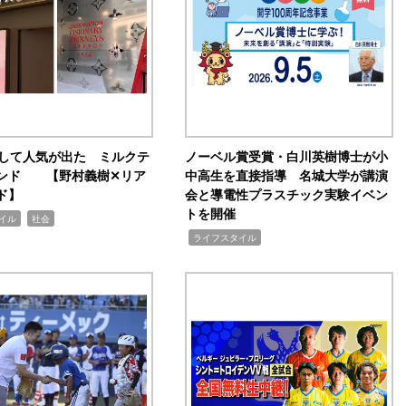
訴して人気が出た ミルクテ
ノーベル賞受賞・白川英樹博士が小
ンド 【野村義樹✕リア
中高生を直接指導 名城大学が講演
ド】
会と導電性プラスチック実験イベン
トを開催
,
イル
社会
,
ライフスタイル