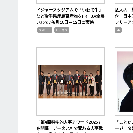
ドジャースタジアムで「いわて牛」
故人の「
など岩手県産農畜産物をPR JA全農
付 日本
いわてが8月10日～12日に実施
フリーア
,
,
スポーツ
ビジネス
PR
「第4回科学的人事アワード2025」
「ことだ
を開催 データとAIで変わる人事戦
ージ 名