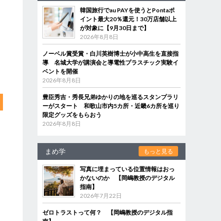
韓国旅行でau PAYを使うとPontaポ
イント最大20％還元！30万店舗以上
が対象に【9月30日まで】
2026年8月8日
ノーベル賞受賞・白川英樹博士が小中高生を直接指
導 名城大学が講演会と導電性プラスチック実験イ
ベントを開催
2026年8月8日
豊臣秀吉・秀長兄弟ゆかりの地を巡るスタンプラリ
ーがスタート 和歌山市内5カ所・近畿6カ所を巡り
限定グッズをもらおう
2026年8月8日
まめ学
もっと見る
写真に埋まっている位置情報はおっ
かないのか 【岡嶋教授のデジタル
指南】
2026年7月22日
ゼロトラストって何？ 【岡嶋教授のデジタル指