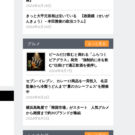
南】
2026年6月18日
きっと大平元首相は泣いている 【政眼鏡（せいが
んきょう）－本田雅俊の政治コラム】
2026年6月10日
グルメ
もっと見る
ビールだけ飲むと倒れる「ふらつく
ビアグラス」発売 “強制的に水を飲
む”仕掛けで適正飲酒を後押し
2026年8月7日
セブン‐イレブン、カレー15商品を一斉投入 名店
監修から冷製うどんまで“夏のカレーフェス”を開催
中
2026年8月6日
横浜高島屋で「韓国市場」がスタート 人気グルメ
から雑貨まで約30ブランドが集結
2026年8月5日