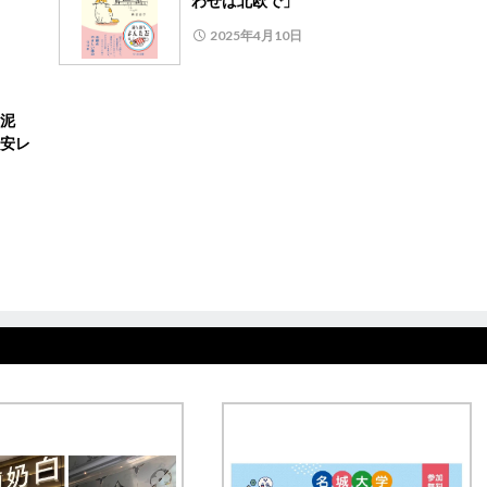
わせは北欧で」
2025年4月10日
泥
安レ