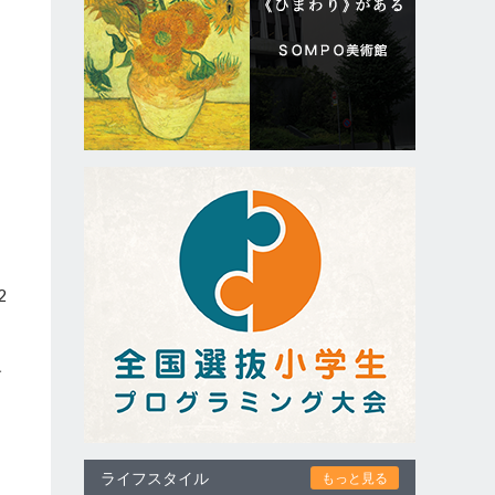
イ
、
2
サ
届
ライフスタイル
もっと見る