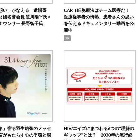
想い」かなえる 遺贈寄
CAR T細胞療法はチーム医療だ！
財団名誉会長 笹川陽平氏×
医療従事者の情熱、患者さんの思い
ナウンサー 長野智子氏
を伝えるドキュメンタリー動画を公
開中
PR
ま」宿る羽生結弦のメッセ
HIV/エイズにまつわる6つの“理解の
言がもたらす心の平穏と潤
ギャップ”とは？ 2030年の流行終