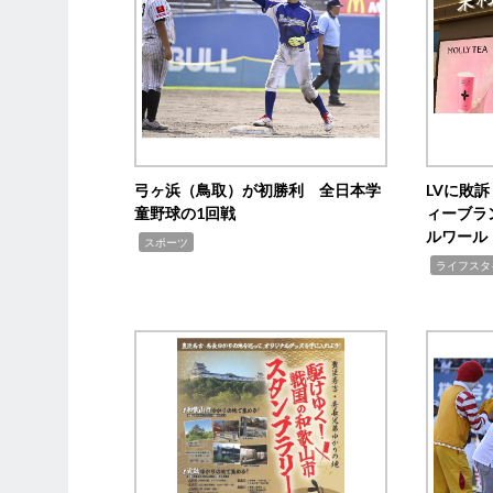
弓ヶ浜（鳥取）が初勝利 全日本学
LVに敗
童野球の1回戦
ィーブラ
ルワール
,
スポーツ
,
ライフスタ