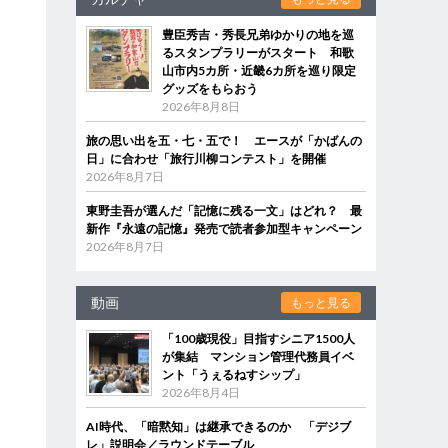
豊臣秀吉・秀長兄弟ゆかりの地を巡
るスタンプラリーがスタート 和歌
山市内5カ所・近畿6カ所を巡り限定
グッズをもらおう
2026年8月8日
旅の思い出を五・七・五で！ エースが「かばんの
日」に合わせ「旅行川柳コンテスト」を開催
2026年8月7日
東野圭吾が選んだ「記憶に残る一文」はどれ？ 最
新作『永遠の記憶』発売で読者参加型キャンペーン
2026年8月7日
動画
もっと見る
「100歳現役」目指すシニア1500人
が集結 マンション管理代務員イベ
ント「うぇるねすシップ」
2026年8月4日
AI時代、「暗黙知」は継承できるのか 「デジブ
レ」説明会／ラウンドテーブル