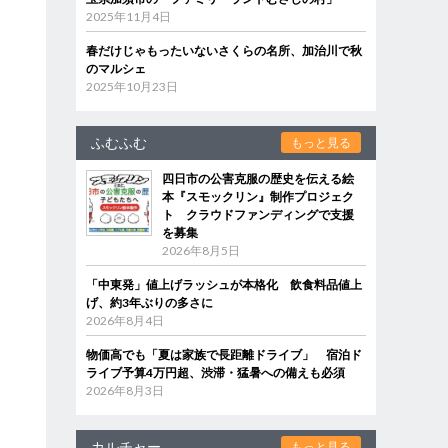
2025年11月4日
春だけじゃもったいないさくらの名所、加治川で秋
のマルシェ
2025年10月23日
ふむふむ
もっと見る
四日市の公害克服の歴史を伝える絵
本『スモックリン』制作プロジェク
ト クラウドファンディングで支援
を募集
2026年8月5日
「中東発」値上げラッシュが本格化 飲食料品値上
げ、約3年ぶりの多さに
2026年8月4日
物価高でも「夏は家族で長距離ドライブ」 宿泊ド
ライブ予算4万円超、渋滞・猛暑への備えも必須
2026年8月3日
カルチャー
もっと見る