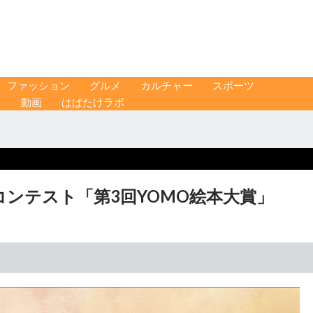
ファッション
グルメ
カルチャー
スポーツ
ス
動画
はばたけラボ
ンテスト「第3回YOMO絵本大賞」