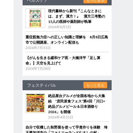
ヘルスケア
もっと見る
現代書林から新刊『こんなときに
は、まず、漢方！』 漢方三考塾の
15人の医師や薬剤師が執筆
2026年8月5日
重症筋無力症への正しい知識と理解を 8月8日広島
市で公開講座、オンライン配信も
2026年7月31日
【がんを生きる緩和ケア医・大橋洋平「足し算
命」】天空を見上げて
2026年7月28日
フェスティバル
もっと見る
絶品屋台グルメが全国各地から大集
結 “庶民派食フェス”第4回「川口×
絶品グルメビール＆日本酒祭り
2026」を開催
2026年4月15日
自分で収穫した秋野菜を使って芋煮作りを体験 埼
玉県加須市の「ファミリーランドむさしの村」