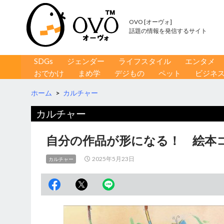
OVO [オーヴォ]
話題の情報を発信するサイト
コンテンツへ移動
検
SDGs
ジェンダー
ライフスタイル
エンタメ
索
おでかけ
まめ学
デジもの
ペット
ビジネ
ホーム
>
カルチャー
カルチャー
自分の作品が形になる！ 絵本コ
2025年5月23日
カルチャー