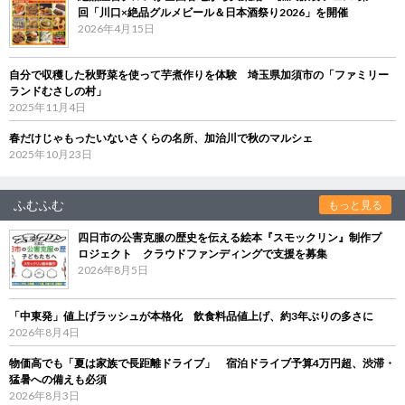
回「川口×絶品グルメビール＆日本酒祭り2026」を開催
2026年4月15日
自分で収穫した秋野菜を使って芋煮作りを体験 埼玉県加須市の「ファミリー
ランドむさしの村」
2025年11月4日
春だけじゃもったいないさくらの名所、加治川で秋のマルシェ
2025年10月23日
ふむふむ
もっと見る
四日市の公害克服の歴史を伝える絵本『スモックリン』制作プ
ロジェクト クラウドファンディングで支援を募集
2026年8月5日
「中東発」値上げラッシュが本格化 飲食料品値上げ、約3年ぶりの多さに
2026年8月4日
物価高でも「夏は家族で長距離ドライブ」 宿泊ドライブ予算4万円超、渋滞・
猛暑への備えも必須
2026年8月3日