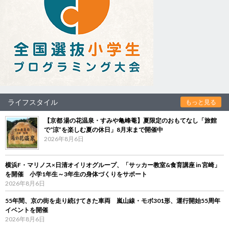
ライフスタイル
もっと見る
【京都 湯の花温泉・すみや亀峰菴】夏限定のおもてなし「旅館
で“涼”を楽しむ夏の休日」8月末まで開催中
2026年8月6日
横浜F・マリノス×日清オイリオグループ、「サッカー教室&食育講座 in 宮崎」
を開催 小学1年生～3年生の身体づくりをサポート
2026年8月6日
55年間、京の街を走り続けてきた車両 嵐山線・モボ301形、運行開始55周年
イベントを開催
2026年8月6日