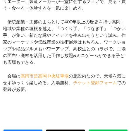
リエーター、製造メーカーが一堂に会するフェアで、見る・買
う・食べる・体験するを一気に楽しめる。
伝統産業・工芸のまちとして400年以上の歴史を持つ高岡。
地域や業種の垣根を越え、「つくり手」「つなぎ手」「つかい
手」が集い、新たな縁やアイデアを生み出そうという試み。作
家のマーケットや伝統産業の技術展示はもちろん、ワークショ
ップや絶品グルメもパワーアップ。高校生とのコラボで、工場
の面白い廃材を活用した工作し放題&ミニゲームができる子ど
も広場もできる。
会場は
高岡市営高岡中央駐車場
の施設内なので、天候を気に
せずゆっくり楽しめる。入場無料、
チケット登録フォーム
での
登録が必要。