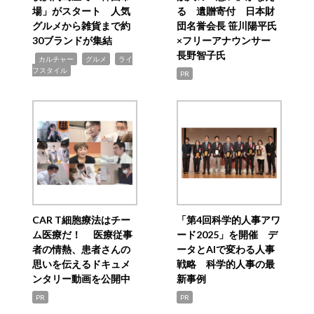
場」がスタート 人気
る 遺贈寄付 日本財
グルメから雑貨まで約
団名誉会長 笹川陽平氏
30ブランドが集結
×フリーアナウンサー
長野智子氏
,
,
,
カルチャー
グルメ
ライ
フスタイル
PR
CAR T細胞療法はチー
「第4回科学的人事アワ
ム医療だ！ 医療従事
ード2025」を開催 デ
者の情熱、患者さんの
ータとAIで変わる人事
思いを伝えるドキュメ
戦略 科学的人事の最
ンタリー動画を公開中
新事例
PR
PR