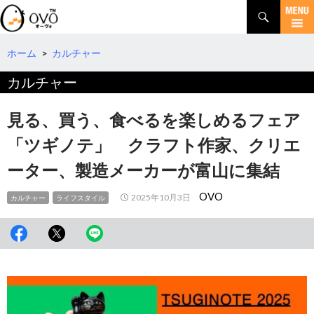
検
索
コ
ン
テ
ホーム
>
カルチャー
ン
カルチャー
ツ
へ
移
見る、買う、食べるを楽しめるフェア
動
「ツギノテ」 クラフト作家、クリエ
ーター、製造メーカーが富山に集結
OVO
2025年10月3日
カルチャー
ライフスタイル