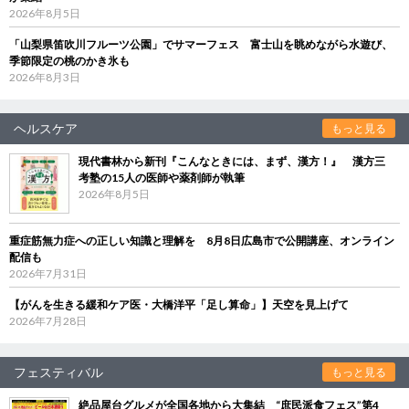
2026年8月5日
「山梨県笛吹川フルーツ公園」でサマーフェス 富士山を眺めながら水遊び、
季節限定の桃のかき氷も
2026年8月3日
ヘルスケア
もっと見る
現代書林から新刊『こんなときには、まず、漢方！』 漢方三
考塾の15人の医師や薬剤師が執筆
2026年8月5日
重症筋無力症への正しい知識と理解を 8月8日広島市で公開講座、オンライン
配信も
2026年7月31日
【がんを生きる緩和ケア医・大橋洋平「足し算命」】天空を見上げて
2026年7月28日
フェスティバル
もっと見る
絶品屋台グルメが全国各地から大集結 “庶民派食フェス”第4