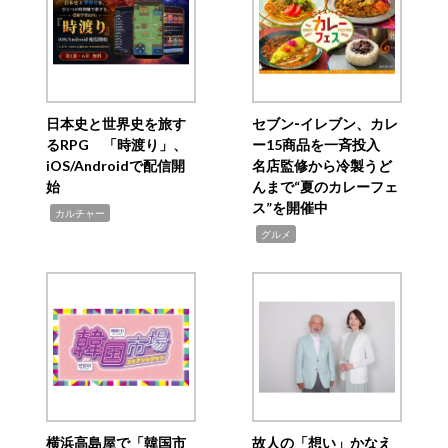
日本史と世界史を旅す
セブン‐イレブン、カレ
るRPG 「時渡り」、
ー15商品を一斉投入
iOS/Androidで配信開
名店監修から冷製うど
始
んまで“夏のカレーフェ
ス”を開催中
,
カルチャー
,
グルメ
横浜高島屋で「韓国市
故人の「想い」かなえ