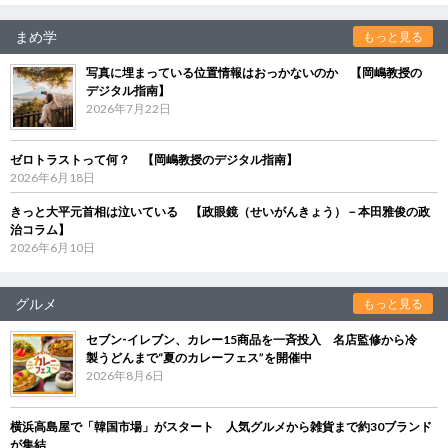
まめ学
もっと見る
写真に埋まっている位置情報はおっかないのか 【岡嶋教授の
デジタル指南】
2026年7月22日
ゼロトラストって何？ 【岡嶋教授のデジタル指南】
2026年6月18日
きっと大平元首相は泣いている 【政眼鏡（せいがんきょう）－本田雅俊の政
治コラム】
2026年6月10日
グルメ
もっと見る
セブン‐イレブン、カレー15商品を一斉投入 名店監修から冷
製うどんまで“夏のカレーフェス”を開催中
2026年8月6日
横浜高島屋で「韓国市場」がスタート 人気グルメから雑貨まで約30ブランド
が集結