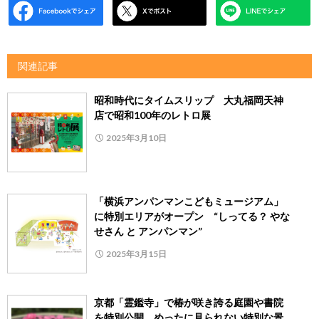
関連記事
昭和時代にタイムスリップ 大丸福岡天神
店で昭和100年のレトロ展
2025年3月10日
「横浜アンパンマンこどもミュージアム」
に特別エリアがオープン “しってる？ やな
せさん と アンパンマン”
2025年3月15日
京都「霊鑑寺」で椿が咲き誇る庭園や書院
を特別公開 めったに見られない特別な景