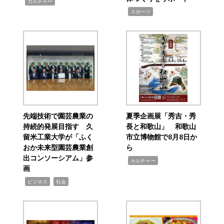
,
カルチャー
,
スポーツ
先端技術で園芸農業の
夏季企画展「秀吉・秀
持続的発展目指す 久
長と和歌山」 和歌山
留米工業大学が「ふく
市立博物館で8月8日か
おか未来型園芸農業創
ら
出コンソーシアム」参
,
カルチャー
画
,
,
ビジネス
社会