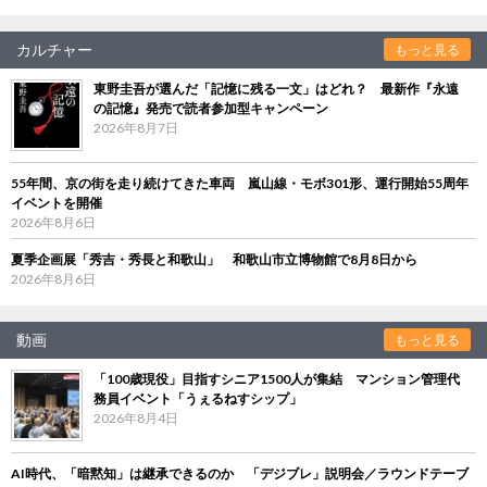
カルチャー
もっと見る
東野圭吾が選んだ「記憶に残る一文」はどれ？ 最新作『永遠
の記憶』発売で読者参加型キャンペーン
2026年8月7日
55年間、京の街を走り続けてきた車両 嵐山線・モボ301形、運行開始55周年
イベントを開催
2026年8月6日
夏季企画展「秀吉・秀長と和歌山」 和歌山市立博物館で8月8日から
2026年8月6日
動画
もっと見る
「100歳現役」目指すシニア1500人が集結 マンション管理代
務員イベント「うぇるねすシップ」
2026年8月4日
AI時代、「暗黙知」は継承できるのか 「デジブレ」説明会／ラウンドテーブ