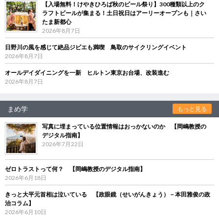
【入場無料！けやきひろば秋のビール祭り】300種類以上のク
ラフトビールが集まる！土日祝日はアーリーオープンも｜さい
たま新都心
2026年8月7日
日野川の風を感じて絶品ジビエも満喫 鳥取のサイクリングイベント
2026年8月7日
オールデイダイニングを一新 ヒルトン東京お台場、改装進む
2026年8月7日
まめ学
もっと見る
写真に埋まっている位置情報はおっかないのか 【岡嶋教授の
デジタル指南】
2026年7月22日
ゼロトラストって何？ 【岡嶋教授のデジタル指南】
2026年6月18日
きっと大平元首相は泣いている 【政眼鏡（せいがんきょう）－本田雅俊の政
治コラム】
2026年6月10日