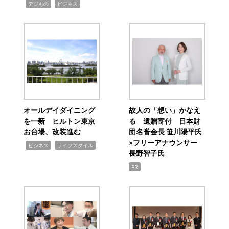
,
,
デジもの
ビジネス
オールデイダイニング
故人の「想い」かなえ
を一新 ヒルトン東京
る 遺贈寄付 日本財
お台場、改装進む
団名誉会長 笹川陽平氏
×フリーアナウンサー
,
,
ビジネス
ライフスタイル
長野智子氏
PR