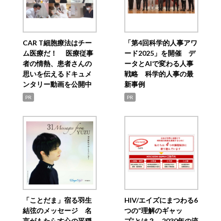
CAR T細胞療法はチー
「第4回科学的人事アワ
ム医療だ！ 医療従事
ード2025」を開催 デ
者の情熱、患者さんの
ータとAIで変わる人事
思いを伝えるドキュメ
戦略 科学的人事の最
ンタリー動画を公開中
新事例
PR
PR
「ことだま」宿る羽生
HIV/エイズにまつわる6
結弦のメッセージ 名
つの“理解のギャッ
言がもたらす心の平穏
プ”とは？ 2030年の流