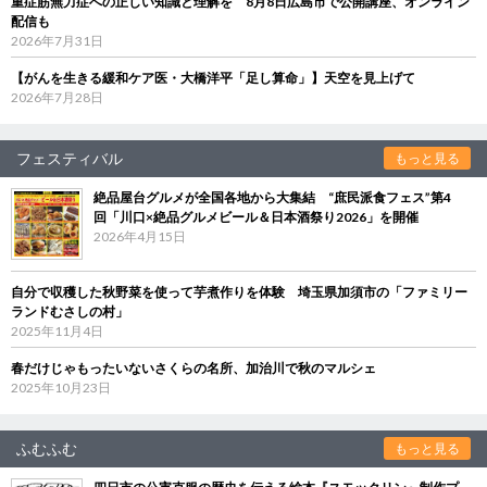
重症筋無力症への正しい知識と理解を 8月8日広島市で公開講座、オンライン
配信も
2026年7月31日
【がんを生きる緩和ケア医・大橋洋平「足し算命」】天空を見上げて
2026年7月28日
フェスティバル
もっと見る
絶品屋台グルメが全国各地から大集結 “庶民派食フェス”第4
回「川口×絶品グルメビール＆日本酒祭り2026」を開催
2026年4月15日
自分で収穫した秋野菜を使って芋煮作りを体験 埼玉県加須市の「ファミリー
ランドむさしの村」
2025年11月4日
春だけじゃもったいないさくらの名所、加治川で秋のマルシェ
2025年10月23日
ふむふむ
もっと見る