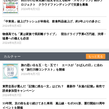
四日市の公害克服の歴史を伝える絵本『スモックリン』制作プ
ロジェクト クラウドファンディングで支援を募集
2026年8月5日
「中東発」値上げラッシュが本格化 飲食料品値上げ、約3年ぶりの多さに
2026年8月4日
物価高でも「夏は家族で長距離ドライブ」 宿泊ドライブ予算4万円超、渋滞・
猛暑への備えも必須
2026年8月3日
カルチャー
もっと見る
旅の思い出を五・七・五で！ エースが「かばんの日」に合わ
せ「旅行川柳コンテスト」を開催
2026年8月7日
東野圭吾が選んだ「記憶に残る一文」はどれ？ 最新作『永遠の記憶』発売で
読者参加型キャンペーン
2026年8月7日
55年間、京の街を走り続けてきた車両 嵐山線・モボ301形、運行開始55周年
イベントを開催