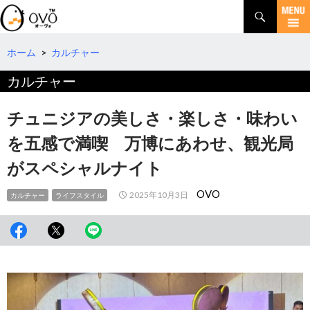
検
索
コ
ン
テ
ホーム
>
カルチャー
ン
カルチャー
ツ
へ
移
チュニジアの美しさ・楽しさ・味わい
動
を五感で満喫 万博にあわせ、観光局
がスペシャルナイト
OVO
2025年10月3日
カルチャー
ライフスタイル