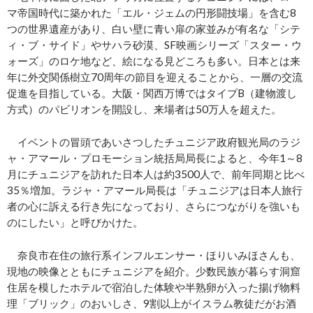
マ帝国時代に築かれた「エル・ジェムの円形闘技場」を含む8
つの世界遺産があり、白い壁に青い扉の家並みが有名な「シテ
ィ・ブ・サイド」やサハラ砂漠、SF映画シリーズ「スター・ウ
ォーズ」のロケ地など、絵になる見どころも多い。日本とは来
年に外交関係樹立70周年の節目を迎えることから、一層の交流
促進を目指している。大阪・関西万博ではタイプB（建物渡し
方式）のパビリオンを開設し、来場者は50万人を超えた。
イベントの冒頭であいさつしたチュニジア政府観光局のラジ
ャ・アマール・プロモーション統括局局長によると、今年1～8
月にチュニジアを訪れた日本人は約3500人で、前年同期と比べ
35％増加。ラジャ・アマール局長は「チュニジアは日本人旅行
者の心に訴える行き先になっており、さらにつながりを強いも
のにしたい」と呼びかけた。
奈良市在住の旅行系インフルエンサー・ほりいみほさんも、
現地の映像とともにチュニジアを紹介。少数民族が暮らす洞窟
住居を模したホテルで宿泊した体験や半熟卵が入った揚げ物料
理「ブリック」のおいしさ、9割以上がイスラム教徒だがお酒