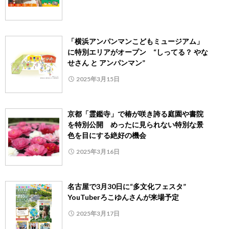
「横浜アンパンマンこどもミュージアム」
に特別エリアがオープン “しってる？ やな
せさん と アンパンマン”
2025年3月15日
京都「霊鑑寺」で椿が咲き誇る庭園や書院
を特別公開 めったに見られない特別な景
色を目にする絶好の機会
2025年3月16日
名古屋で3月30日に“多文化フェスタ”
YouTuberろこゆんさんが来場予定
2025年3月17日