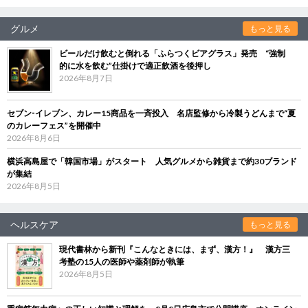
グルメ
もっと見る
ビールだけ飲むと倒れる「ふらつくビアグラス」発売 “強制
的に水を飲む”仕掛けで適正飲酒を後押し
2026年8月7日
セブン‐イレブン、カレー15商品を一斉投入 名店監修から冷製うどんまで“夏
のカレーフェス”を開催中
2026年8月6日
横浜高島屋で「韓国市場」がスタート 人気グルメから雑貨まで約30ブランド
が集結
2026年8月5日
ヘルスケア
もっと見る
現代書林から新刊『こんなときには、まず、漢方！』 漢方三
考塾の15人の医師や薬剤師が執筆
2026年8月5日