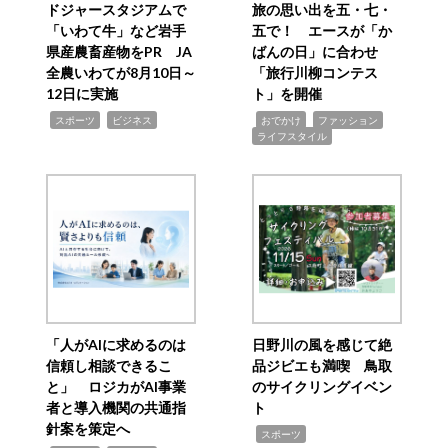
ドジャースタジアムで
旅の思い出を五・七・
「いわて牛」など岩手
五で！ エースが「か
県産農畜産物をPR JA
ばんの日」に合わせ
全農いわてが8月10日～
「旅行川柳コンテス
12日に実施
ト」を開催
,
,
,
,
,
スポーツ
ビジネス
おでかけ
ファッション
ライフスタイル
「人がAIに求めるのは
日野川の風を感じて絶
信頼し相談できるこ
品ジビエも満喫 鳥取
と」 ロジカがAI事業
のサイクリングイベン
者と導入機関の共通指
ト
針案を策定へ
,
スポーツ