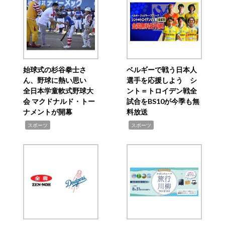
始球式の杉谷拳士さ
ベルギーで戦う日本人
ん、野球に熱い思い
選手を応援しよう シ
全日本学童軟式野球大
ント＝トロイデン戦全
会 マクドナルド・トー
試合をBS10が今季も無
ナメントが開幕
料放送
,
,
スポーツ
スポーツ