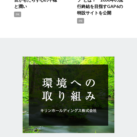
と潤い
行終結を目指すGAP6の
特設サイトを公開
PR
PR