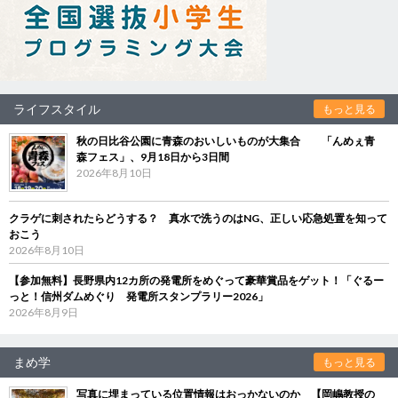
ライフスタイル
もっと見る
秋の日比谷公園に青森のおいしいものが大集合 「んめぇ青
森フェス」、9月18日から3日間
2026年8月10日
クラゲに刺されたらどうする？ 真水で洗うのはNG、正しい応急処置を知って
おこう
2026年8月10日
【参加無料】長野県内12カ所の発電所をめぐって豪華賞品をゲット！「ぐるー
っと！信州ダムめぐり 発電所スタンプラリー2026」
2026年8月9日
まめ学
もっと見る
写真に埋まっている位置情報はおっかないのか 【岡嶋教授の