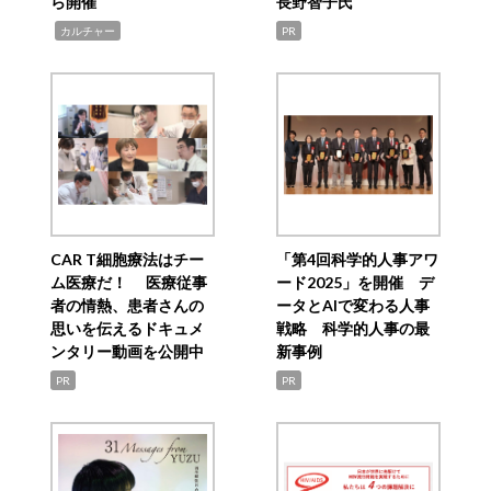
ら開催
長野智子氏
,
カルチャー
PR
CAR T細胞療法はチー
「第4回科学的人事アワ
ム医療だ！ 医療従事
ード2025」を開催 デ
者の情熱、患者さんの
ータとAIで変わる人事
思いを伝えるドキュメ
戦略 科学的人事の最
ンタリー動画を公開中
新事例
PR
PR