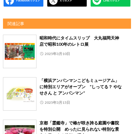
関連記事
昭和時代にタイムスリップ 大丸福岡天神
店で昭和100年のレトロ展
2025年3月10日
「横浜アンパンマンこどもミュージアム」
に特別エリアがオープン “しってる？ やな
せさん と アンパンマン”
2025年3月15日
京都「霊鑑寺」で椿が咲き誇る庭園や書院
を特別公開 めったに見られない特別な景