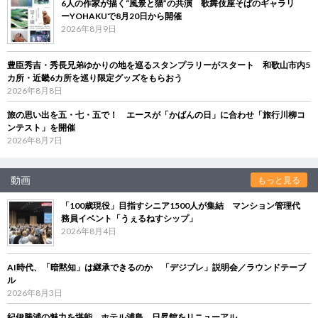
6人の作家が描く“風景と猫”の共演 歌舞伎座そばのギャラリ
ーYOHAKUで8月20日から開催
2026年8月9日
豊臣秀吉・秀長兄弟ゆかりの地を巡るスタンプラリーがスタート 和歌山市内5
カ所・近畿6カ所を巡り限定グッズをもらおう
2026年8月8日
旅の思い出を五・七・五で！ エースが「かばんの日」に合わせ「旅行川柳コ
ンテスト」を開催
2026年8月7日
動画
もっと見る
「100歳現役」目指すシニア1500人が集結 マンション管理代
務員イベント「うぇるねすシップ」
2026年8月4日
AI時代、「暗黙知」は継承できるのか 「デジブレ」説明会／ラウンドテーブ
ル
2026年8月3日
紀伊勝浦の魅力を堪能 ホテル浦島、日昇館をリニューアル