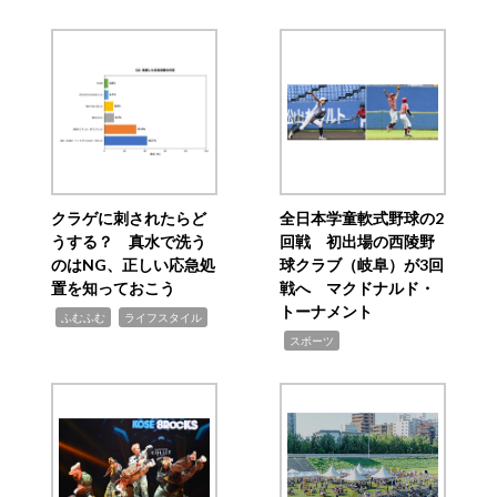
クラゲに刺されたらど
全日本学童軟式野球の2
うする？ 真水で洗う
回戦 初出場の西陵野
のはNG、正しい応急処
球クラブ（岐阜）が3回
置を知っておこう
戦へ マクドナルド・
トーナメント
,
,
ふむふむ
ライフスタイル
,
スポーツ