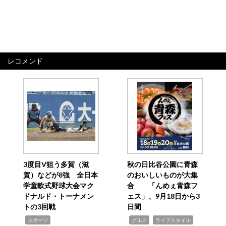
レコメンド
3度目V狙う多賀（滋
秋の日比谷公園に青森
賀）などが8強 全日本
のおいしいものが大集
学童軟式野球大会マク
合 「んめぇ青森フ
ドナルド・トーナメン
ェス」、9月18日から3
トの3回戦
日間
,
,
,
スポーツ
グルメ
ライフスタイル