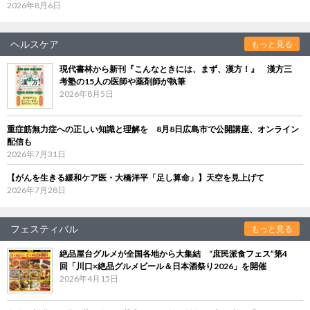
2026年8月6日
ヘルスケア
もっと見る
現代書林から新刊『こんなときには、まず、漢方！』 漢方三
考塾の15人の医師や薬剤師が執筆
2026年8月5日
重症筋無力症への正しい知識と理解を 8月8日広島市で公開講座、オンライン
配信も
2026年7月31日
【がんを生きる緩和ケア医・大橋洋平「足し算命」】天空を見上げて
2026年7月28日
フェスティバル
もっと見る
絶品屋台グルメが全国各地から大集結 “庶民派食フェス”第4
回「川口×絶品グルメビール＆日本酒祭り2026」を開催
2026年4月15日