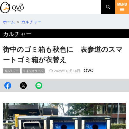
検
索
コ
ン
テ
ホーム
>
カルチャー
ン
カルチャー
ツ
へ
移
街中のゴミ箱も秋色に 表参道のスマ
動
ートゴミ箱が衣替え
OVO
2025年10月16日
カルチャー
ライフスタイル