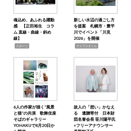
魂込め、あふれる躍動
新しい水辺の過ごし方
感 【正田裕生 コラ
を提案 札幌市・豊平
ム 直線・曲線・斜め
川でイベント「川見
線】
2026」を開催
,
,
スポーツ
ライフスタイル
6人の作家が描く“風景
故人の「想い」かなえ
と猫”の共演 歌舞伎座
る 遺贈寄付 日本財
そばのギャラリー
団名誉会長 笹川陽平氏
YOHAKUで8月20日か
×フリーアナウンサー