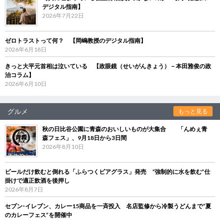
デジタル指南】
2026年7月22日
ゼロトラストって何？ 【岡嶋教授のデジタル指南】
2026年6月18日
きっと大平元首相は泣いている 【政眼鏡（せいがんきょう）－本田雅俊の政
治コラム】
2026年6月10日
グルメ
もっと見る
秋の日比谷公園に青森のおいしいものが大集合 「んめぇ青
森フェス」、9月18日から3日間
2026年8月10日
ビールだけ飲むと倒れる「ふらつくビアグラス」発売 “強制的に水を飲む”仕
掛けで適正飲酒を後押し
2026年8月7日
セブン‐イレブン、カレー15商品を一斉投入 名店監修から冷製うどんまで“夏
のカレーフェス”を開催中