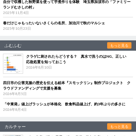
自分で収穫した秋野菜を使って芋煮作りを体験 埼玉県加須市の「ファミリー
ランドむさしの村」
2025年11月4日
春だけじゃもったいないさくらの名所、加治川で秋のマルシェ
2025年10月23日
ふむふむ
もっと見る
クラゲに刺されたらどうする？ 真水で洗うのはNG、正しい
応急処置を知っておこう
2026年8月10日
四日市の公害克服の歴史を伝える絵本『スモックリン』制作プロジェクト ク
ラウドファンディングで支援を募集
2026年8月5日
「中東発」値上げラッシュが本格化 飲食料品値上げ、約3年ぶりの多さに
2026年8月4日
カルチャー
もっと見る