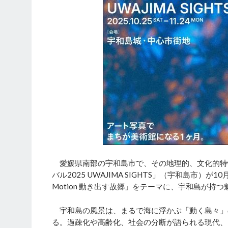
愛媛県南部の宇和島市で、その地理的、文化的特
バル2025 UWAJIMA SIGHTS」（宇和島市）が1
Motion 動き出す故郷」をテーマに、宇和島が持
宇和島の風景は、まるで海に浮かぶ「動く島々」
る。過疎化や高齢化、社会の分断が語られる現代、