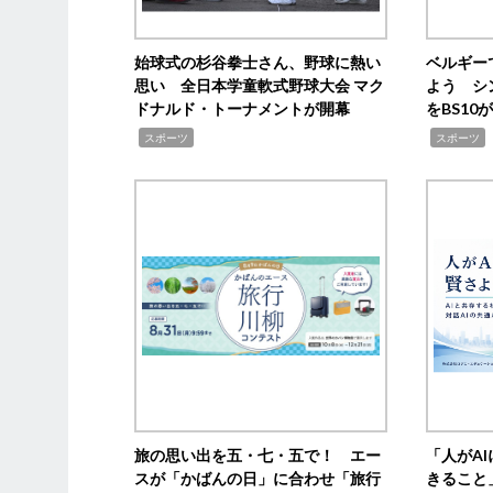
始球式の杉谷拳士さん、野球に熱い
ベルギー
思い 全日本学童軟式野球大会 マク
よう シ
ドナルド・トーナメントが開幕
をBS1
,
,
スポーツ
スポーツ
旅の思い出を五・七・五で！ エー
「人がA
スが「かばんの日」に合わせ「旅行
きること