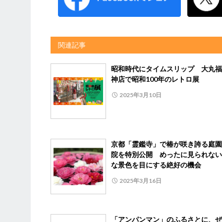
関連記事
昭和時代にタイムスリップ 大丸福
神店で昭和100年のレトロ展
2025年3月10日
京都「霊鑑寺」で椿が咲き誇る庭園
院を特別公開 めったに見られない
な景色を目にする絶好の機会
2025年3月16日
「アンパンマン」のふるさとに、ぜ