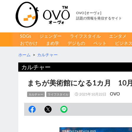
OVO [オーヴォ]
話題の情報を発信するサイト
コンテンツへ移動
検
SDGs
ジェンダー
ライフスタイル
エンタメ
索
おでかけ
まめ学
デジもの
ペット
ビジネ
ホーム
>
カルチャー
カルチャー
まちが美術館になる1カ月 10
OVO
2025年10月22日
カルチャー
ライフスタイル