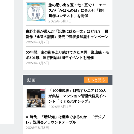
旅の思い出を五・七・五で！ エー
スが「かばんの日」に合わせ「旅行
川柳コンテスト」を開催
2026年8月7日
東野圭吾が選んだ「記憶に残る一文」はどれ？ 最
新作『永遠の記憶』発売で読者参加型キャンペーン
2026年8月7日
55年間、京の街を走り続けてきた車両 嵐山線・モ
ボ301形、運行開始55周年イベントを開催
2026年8月6日
動画
もっと見る
「100歳現役」目指すシニア1500人
が集結 マンション管理代務員イベ
ント「うぇるねすシップ」
2026年8月4日
AI時代、「暗黙知」は継承できるのか 「デジブ
レ」説明会／ラウンドテーブル
2026年8月3日