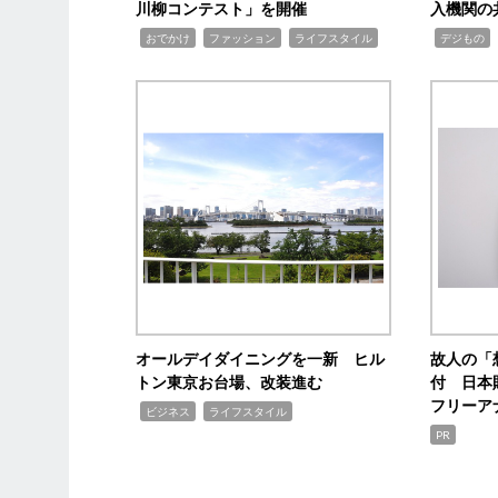
川柳コンテスト」を開催
入機関の
,
,
,
,
,
おでかけ
ファッション
ライフスタイル
デジもの
オールデイダイニングを一新 ヒル
故人の「
トン東京お台場、改装進む
付 日本
フリーア
,
,
ビジネス
ライフスタイル
PR