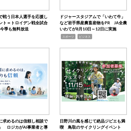
で戦う日本人選手を応援し
ドジャースタジアムで「いわて牛」
ント＝トロイデン戦全試合
など岩手県産農畜産物をPR JA全農
0が今季も無料放送
いわてが8月10日～12日に実施
,
,
スポーツ
ビジネス
Iに求めるのは信頼し相談で
日野川の風を感じて絶品ジビエも満
」 ロジカがAI事業者と導
喫 鳥取のサイクリングイベント