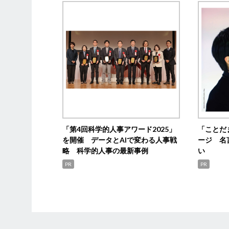
「第4回科学的人事アワード2025」
「ことだ
を開催 データとAIで変わる人事戦
ージ 名
略 科学的人事の最新事例
い
PR
PR