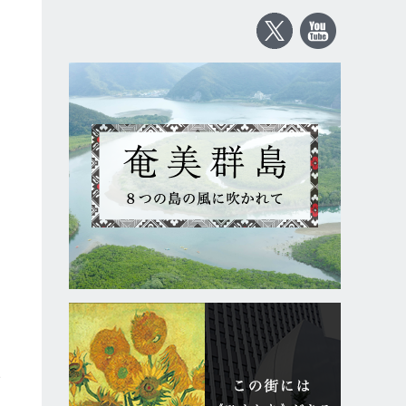
ィ
い
し