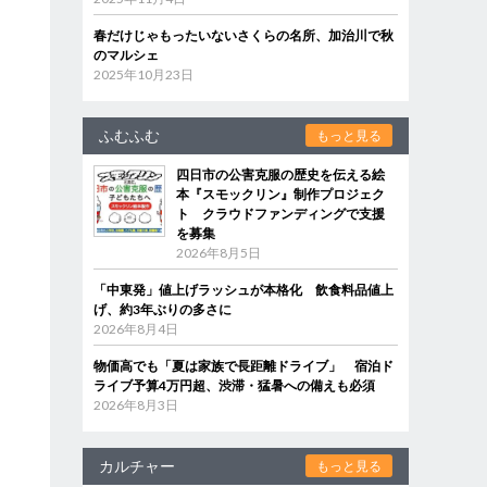
春だけじゃもったいないさくらの名所、加治川で秋
のマルシェ
2025年10月23日
ふむふむ
もっと見る
四日市の公害克服の歴史を伝える絵
本『スモックリン』制作プロジェク
ト クラウドファンディングで支援
を募集
2026年8月5日
「中東発」値上げラッシュが本格化 飲食料品値上
げ、約3年ぶりの多さに
2026年8月4日
物価高でも「夏は家族で長距離ドライブ」 宿泊ド
ライブ予算4万円超、渋滞・猛暑への備えも必須
2026年8月3日
カルチャー
もっと見る