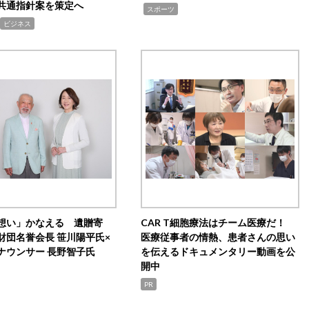
共通指針案を策定へ
,
スポーツ
ビジネス
想い」かなえる 遺贈寄
CAR T細胞療法はチーム医療だ！
財団名誉会長 笹川陽平氏×
医療従事者の情熱、患者さんの思い
ナウンサー 長野智子氏
を伝えるドキュメンタリー動画を公
開中
PR