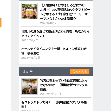
【入場無料！けやきひろば秋のビー
ル祭り】300種類以上のクラフトビー
ルが集まる！土日祝日はアーリーオ
ープンも｜さいたま新都心
2026年8月7日
日野川の風を感じて絶品ジビエも満喫 鳥取のサイ
クリングイベント
2026年8月7日
オールデイダイニングを一新 ヒルトン東京お台
場、改装進む
2026年8月7日
まめ学
もっと見る
写真に埋まっている位置情報はおっ
かないのか 【岡嶋教授のデジタル
指南】
2026年7月22日
ゼロトラストって何？ 【岡嶋教授のデジタル指
南】