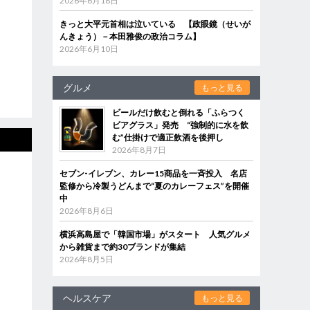
2026年6月18日
きっと大平元首相は泣いている 【政眼鏡（せいが
んきょう）－本田雅俊の政治コラム】
2026年6月10日
グルメ
もっと見る
ビールだけ飲むと倒れる「ふらつく
ビアグラス」発売 “強制的に水を飲
む”仕掛けで適正飲酒を後押し
2026年8月7日
セブン‐イレブン、カレー15商品を一斉投入 名店
監修から冷製うどんまで“夏のカレーフェス”を開催
中
2026年8月6日
横浜高島屋で「韓国市場」がスタート 人気グルメ
から雑貨まで約30ブランドが集結
2026年8月5日
ヘルスケア
もっと見る