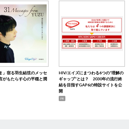
ま」宿る羽生結弦のメッセ
HIV/エイズにまつわる6つの“理解の
言がもたらす心の平穏と潤
ギャップ”とは？ 2030年の流行終
結を目指すGAP6の特設サイトを公
開
PR