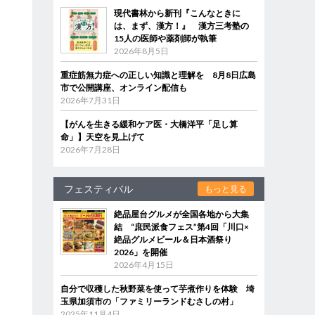
現代書林から新刊『こんなときに
は、まず、漢方！』 漢方三考塾の
15人の医師や薬剤師が執筆
2026年8月5日
重症筋無力症への正しい知識と理解を 8月8日広島
市で公開講座、オンライン配信も
2026年7月31日
【がんを生きる緩和ケア医・大橋洋平「足し算
命」】天空を見上げて
2026年7月28日
フェスティバル
もっと見る
絶品屋台グルメが全国各地から大集
結 “庶民派食フェス”第4回「川口×
絶品グルメビール＆日本酒祭り
2026」を開催
2026年4月15日
自分で収穫した秋野菜を使って芋煮作りを体験 埼
玉県加須市の「ファミリーランドむさしの村」
2025年11月4日