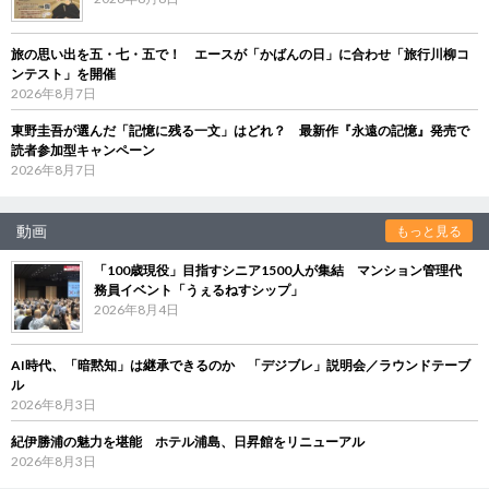
旅の思い出を五・七・五で！ エースが「かばんの日」に合わせ「旅行川柳コ
ンテスト」を開催
2026年8月7日
東野圭吾が選んだ「記憶に残る一文」はどれ？ 最新作『永遠の記憶』発売で
読者参加型キャンペーン
2026年8月7日
動画
もっと見る
「100歳現役」目指すシニア1500人が集結 マンション管理代
務員イベント「うぇるねすシップ」
2026年8月4日
AI時代、「暗黙知」は継承できるのか 「デジブレ」説明会／ラウンドテーブ
ル
2026年8月3日
紀伊勝浦の魅力を堪能 ホテル浦島、日昇館をリニューアル
2026年8月3日