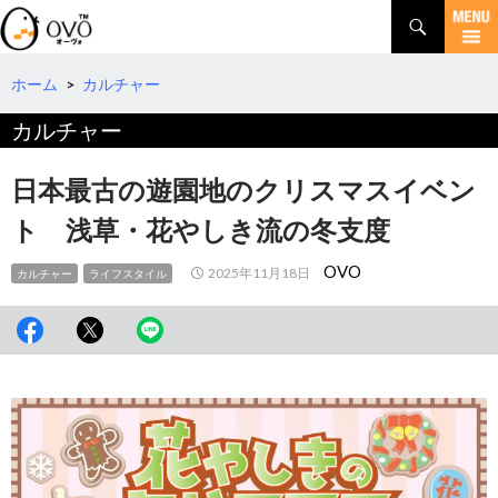
検
索
コ
ン
テ
ホーム
>
カルチャー
ン
カルチャー
ツ
へ
移
日本最古の遊園地のクリスマスイベン
動
ト 浅草・花やしき流の冬支度
OVO
2025年11月18日
カルチャー
ライフスタイル