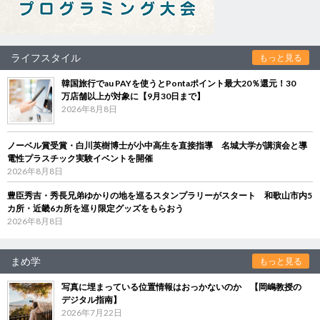
ライフスタイル
もっと見る
韓国旅行でau PAYを使うとPontaポイント最大20％還元！30
万店舗以上が対象に【9月30日まで】
2026年8月8日
ノーベル賞受賞・白川英樹博士が小中高生を直接指導 名城大学が講演会と導
電性プラスチック実験イベントを開催
2026年8月8日
豊臣秀吉・秀長兄弟ゆかりの地を巡るスタンプラリーがスタート 和歌山市内5
カ所・近畿6カ所を巡り限定グッズをもらおう
2026年8月8日
まめ学
もっと見る
写真に埋まっている位置情報はおっかないのか 【岡嶋教授の
デジタル指南】
2026年7月22日