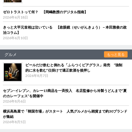
ゼロトラストって何？ 【岡嶋教授のデジタル指南】
2026年6月18日
きっと大平元首相は泣いている 【政眼鏡（せいがんきょう）－本田雅俊の政
治コラム】
2026年6月10日
グルメ
もっと見る
ビールだけ飲むと倒れる「ふらつくビアグラス」発売 “強制
的に水を飲む”仕掛けで適正飲酒を後押し
2026年8月7日
セブン‐イレブン、カレー15商品を一斉投入 名店監修から冷製うどんまで“夏
のカレーフェス”を開催中
2026年8月6日
横浜高島屋で「韓国市場」がスタート 人気グルメから雑貨まで約30ブランド
が集結
2026年8月5日