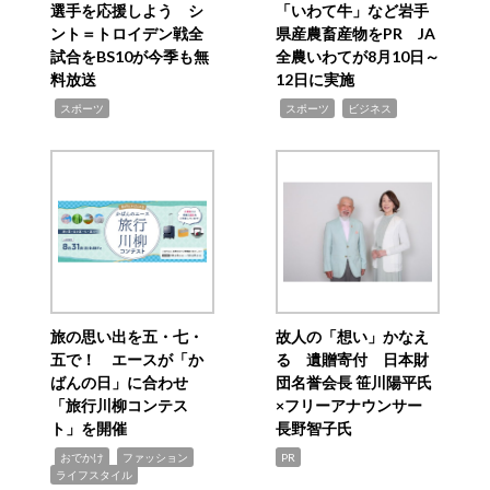
選手を応援しよう シ
「いわて牛」など岩手
ント＝トロイデン戦全
県産農畜産物をPR JA
試合をBS10が今季も無
全農いわてが8月10日～
料放送
12日に実施
,
,
,
スポーツ
スポーツ
ビジネス
旅の思い出を五・七・
故人の「想い」かなえ
五で！ エースが「か
る 遺贈寄付 日本財
ばんの日」に合わせ
団名誉会長 笹川陽平氏
「旅行川柳コンテス
×フリーアナウンサー
ト」を開催
長野智子氏
,
,
,
おでかけ
ファッション
PR
ライフスタイル