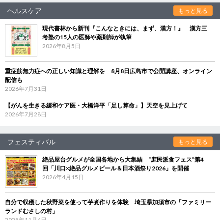
ヘルスケア
もっと見る
現代書林から新刊『こんなときには、まず、漢方！』 漢方三
考塾の15人の医師や薬剤師が執筆
2026年8月5日
重症筋無力症への正しい知識と理解を 8月8日広島市で公開講座、オンライン
配信も
2026年7月31日
【がんを生きる緩和ケア医・大橋洋平「足し算命」】天空を見上げて
2026年7月28日
フェスティバル
もっと見る
絶品屋台グルメが全国各地から大集結 “庶民派食フェス”第4
回「川口×絶品グルメビール＆日本酒祭り2026」を開催
2026年4月15日
自分で収穫した秋野菜を使って芋煮作りを体験 埼玉県加須市の「ファミリー
ランドむさしの村」
2025年11月4日