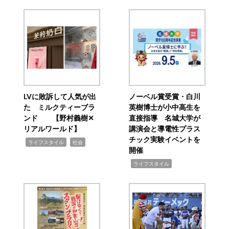
LVに敗訴して人気が出
ノーベル賞受賞・白川
た ミルクティーブラ
英樹博士が小中高生を
ンド 【野村義樹✕
直接指導 名城大学が
リアルワールド】
講演会と導電性プラス
チック実験イベントを
,
,
ライフスタイル
社会
開催
,
ライフスタイル