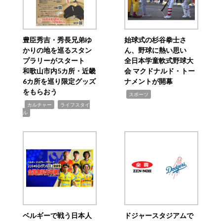
豊臣秀吉・秀長兄弟ゆ
始球式の杉谷拳士さ
かりの地を巡るスタン
ん、野球に熱い思い
プラリーがスタート
全日本学童軟式野球大
和歌山市内5カ所・近畿
会 マクドナルド・トー
6カ所を巡り限定グッズ
ナメントが開幕
をもらおう
,
スポーツ
,
,
カルチャー
ライフスタイ
ル
ベルギーで戦う日本人
ドジャースタジアムで