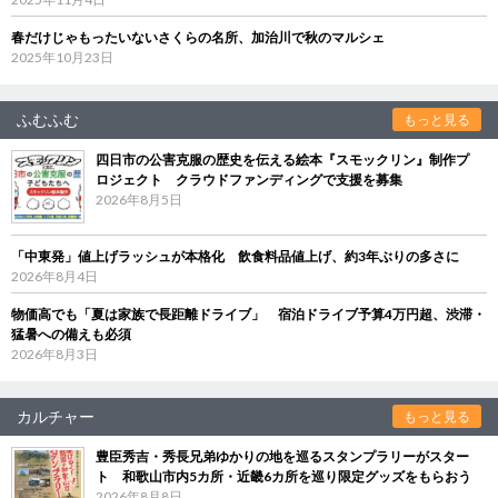
春だけじゃもったいないさくらの名所、加治川で秋のマルシェ
2025年10月23日
ふむふむ
もっと見る
四日市の公害克服の歴史を伝える絵本『スモックリン』制作プ
ロジェクト クラウドファンディングで支援を募集
2026年8月5日
「中東発」値上げラッシュが本格化 飲食料品値上げ、約3年ぶりの多さに
2026年8月4日
物価高でも「夏は家族で長距離ドライブ」 宿泊ドライブ予算4万円超、渋滞・
猛暑への備えも必須
2026年8月3日
カルチャー
もっと見る
豊臣秀吉・秀長兄弟ゆかりの地を巡るスタンプラリーがスター
ト 和歌山市内5カ所・近畿6カ所を巡り限定グッズをもらおう
2026年8月8日