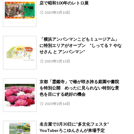
店で昭和100年のレトロ展
2025年3月10日
「横浜アンパンマンこどもミュージアム」
に特別エリアがオープン “しってる？ やな
せさん と アンパンマン”
2025年3月15日
京都「霊鑑寺」で椿が咲き誇る庭園や書院
を特別公開 めったに見られない特別な景
色を目にする絶好の機会
2025年3月16日
名古屋で3月30日に“多文化フェスタ”
YouTuberろこゆんさんが来場予定