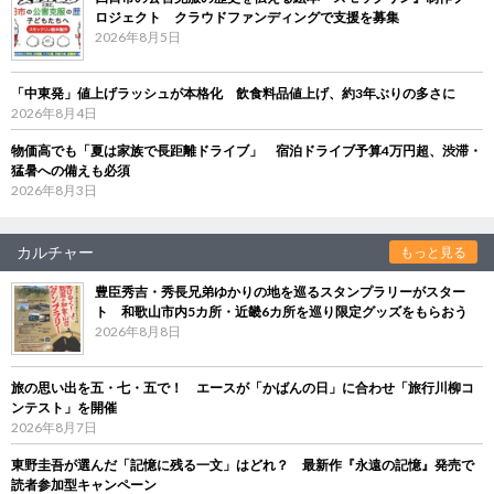
ロジェクト クラウドファンディングで支援を募集
2026年8月5日
「中東発」値上げラッシュが本格化 飲食料品値上げ、約3年ぶりの多さに
2026年8月4日
物価高でも「夏は家族で長距離ドライブ」 宿泊ドライブ予算4万円超、渋滞・
猛暑への備えも必須
2026年8月3日
カルチャー
もっと見る
豊臣秀吉・秀長兄弟ゆかりの地を巡るスタンプラリーがスター
ト 和歌山市内5カ所・近畿6カ所を巡り限定グッズをもらおう
2026年8月8日
旅の思い出を五・七・五で！ エースが「かばんの日」に合わせ「旅行川柳コ
ンテスト」を開催
2026年8月7日
東野圭吾が選んだ「記憶に残る一文」はどれ？ 最新作『永遠の記憶』発売で
読者参加型キャンペーン