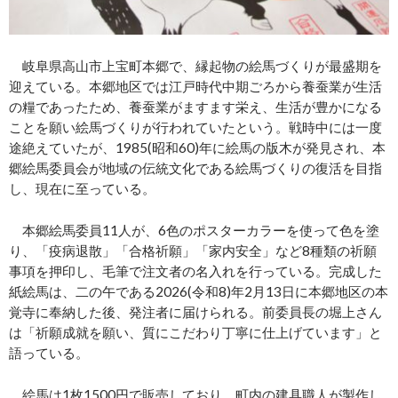
岐阜県高山市上宝町本郷で、縁起物の絵馬づくりが最盛期を
迎えている。本郷地区では江戸時代中期ごろから養蚕業が生活
の糧であったため、養蚕業がますます栄え、生活が豊かになる
ことを願い絵馬づくりが行われていたという。戦時中には一度
途絶えていたが、1985(昭和60)年に絵馬の版木が発見され、本
郷絵馬委員会が地域の伝統文化である絵馬づくりの復活を目指
し、現在に至っている。
本郷絵馬委員11人が、6色のポスターカラーを使って色を塗
り、「疫病退散」「合格祈願」「家内安全」など8種類の祈願
事項を押印し、毛筆で注文者の名入れを行っている。完成した
紙絵馬は、二の午である2026(令和8)年2月13日に本郷地区の本
覚寺に奉納した後、発注者に届けられる。前委員長の堀上さん
は「祈願成就を願い、質にこだわり丁寧に仕上げています」と
語っている。
絵馬は1枚1500円で販売しており、町内の建具職人が製作し