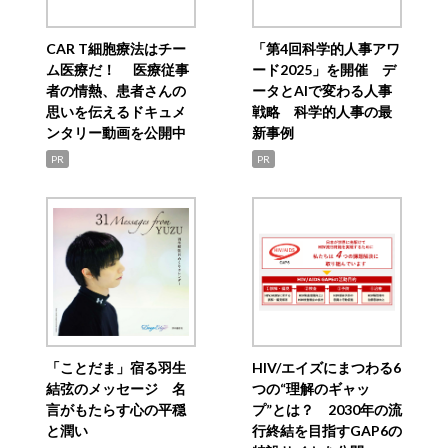
CAR T細胞療法はチー
「第4回科学的人事アワ
ム医療だ！ 医療従事
ード2025」を開催 デ
者の情熱、患者さんの
ータとAIで変わる人事
思いを伝えるドキュメ
戦略 科学的人事の最
ンタリー動画を公開中
新事例
PR
PR
「ことだま」宿る羽生
HIV/エイズにまつわる6
結弦のメッセージ 名
つの“理解のギャッ
言がもたらす心の平穏
プ”とは？ 2030年の流
と潤い
行終結を目指すGAP6の