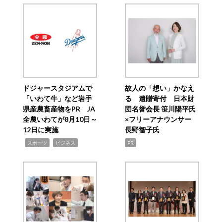
ドジャースタジアムで
故人の「想い」かなえ
「いわて牛」など岩手
る 遺贈寄付 日本財
県産農畜産物をPR JA
団名誉会長 笹川陽平氏
全農いわてが8月10日～
×フリーアナウンサー
12日に実施
長野智子氏
,
,
スポーツ
ビジネス
PR