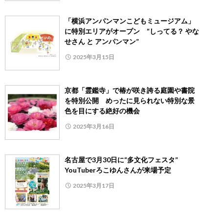
「横浜アンパンマンこどもミュージアム」
に特別エリアがオープン “しってる？ やな
せさん と アンパンマン”
2025年3月15日
京都「霊鑑寺」で椿が咲き誇る庭園や書院
を特別公開 めったに見られない特別な景
色を目にする絶好の機会
2025年3月16日
名古屋で3月30日に“多文化フェスタ”
YouTuberろこゆんさんが来場予定
2025年3月17日