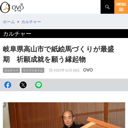
検
索
コ
ン
テ
ホーム
>
カルチャー
ン
カルチャー
ツ
へ
移
岐阜県高山市で紙絵馬づくりが最盛
動
期 祈願成就を願う縁起物
OVO
2025年12月18日
カルチャー
ライフスタイル