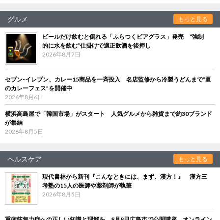
グルメ
もっと見る
ビールだけ飲むと倒れる「ふらつくビアグラス」発売 “強制
的に水を飲む”仕掛けで適正飲酒を後押し
2026年8月7日
セブン‐イレブン、カレー15商品を一斉投入 名店監修から冷製うどんまで“夏
のカレーフェス”を開催中
2026年8月6日
横浜高島屋で「韓国市場」がスタート 人気グルメから雑貨まで約30ブランド
が集結
2026年8月5日
ヘルスケア
もっと見る
現代書林から新刊『こんなときには、まず、漢方！』 漢方三
考塾の15人の医師や薬剤師が執筆
2026年8月5日
重症筋無力症への正しい知識と理解を 8月8日広島市で公開講座、オンライン