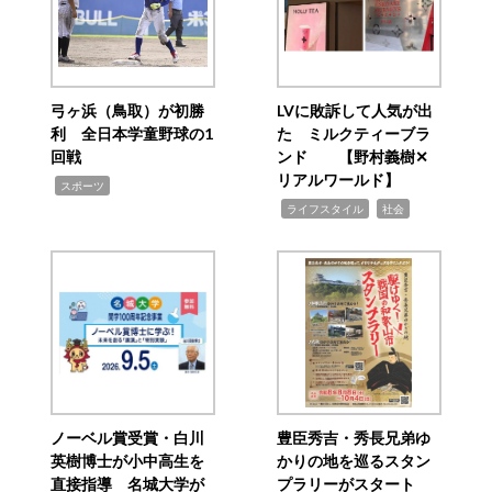
弓ヶ浜（鳥取）が初勝
LVに敗訴して人気が出
利 全日本学童野球の1
た ミルクティーブラ
回戦
ンド 【野村義樹✕
リアルワールド】
,
スポーツ
,
,
ライフスタイル
社会
ノーベル賞受賞・白川
豊臣秀吉・秀長兄弟ゆ
英樹博士が小中高生を
かりの地を巡るスタン
直接指導 名城大学が
プラリーがスタート