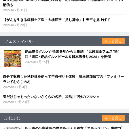
配信も
2026年7月31日
【がんを生きる緩和ケア医・大橋洋平「足し算命」】天空を見上げて
2026年7月28日
フェスティバル
もっと見る
絶品屋台グルメが全国各地から大集結 “庶民派食フェス”第4
回「川口×絶品グルメビール＆日本酒祭り2026」を開催
2026年4月15日
自分で収穫した秋野菜を使って芋煮作りを体験 埼玉県加須市の「ファミリー
ランドむさしの村」
2025年11月4日
春だけじゃもったいないさくらの名所、加治川で秋のマルシェ
2025年10月23日
ふむふむ
もっと見る
四日市の公害克服の歴史を伝える絵本『スモックリン』制作プ