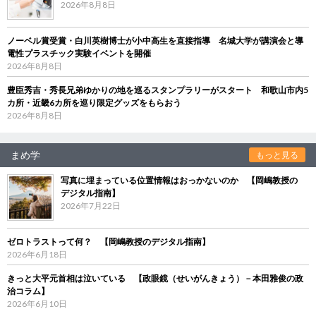
2026年8月8日
ノーベル賞受賞・白川英樹博士が小中高生を直接指導 名城大学が講演会と導
電性プラスチック実験イベントを開催
2026年8月8日
豊臣秀吉・秀長兄弟ゆかりの地を巡るスタンプラリーがスタート 和歌山市内5
カ所・近畿6カ所を巡り限定グッズをもらおう
2026年8月8日
まめ学
もっと見る
写真に埋まっている位置情報はおっかないのか 【岡嶋教授の
デジタル指南】
2026年7月22日
ゼロトラストって何？ 【岡嶋教授のデジタル指南】
2026年6月18日
きっと大平元首相は泣いている 【政眼鏡（せいがんきょう）－本田雅俊の政
治コラム】
2026年6月10日