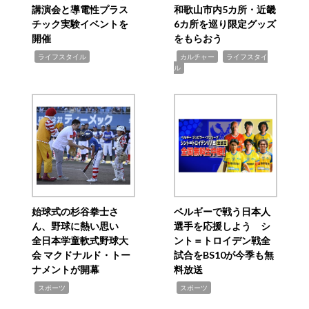
講演会と導電性プラス
和歌山市内5カ所・近畿
チック実験イベントを
6カ所を巡り限定グッズ
開催
をもらおう
,
,
,
ライフスタイル
カルチャー
ライフスタイ
ル
始球式の杉谷拳士さ
ベルギーで戦う日本人
ん、野球に熱い思い
選手を応援しよう シ
全日本学童軟式野球大
ント＝トロイデン戦全
会 マクドナルド・トー
試合をBS10が今季も無
ナメントが開幕
料放送
,
,
スポーツ
スポーツ