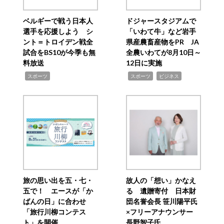
ベルギーで戦う日本人
ドジャースタジアムで
選手を応援しよう シ
「いわて牛」など岩手
ント＝トロイデン戦全
県産農畜産物をPR JA
試合をBS10が今季も無
全農いわてが8月10日～
料放送
12日に実施
,
,
,
スポーツ
スポーツ
ビジネス
旅の思い出を五・七・
故人の「想い」かなえ
五で！ エースが「か
る 遺贈寄付 日本財
ばんの日」に合わせ
団名誉会長 笹川陽平氏
「旅行川柳コンテス
×フリーアナウンサー
ト」を開催
長野智子氏