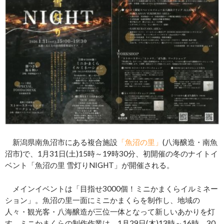
新潟県南魚沼市にある複合施設
「魚沼の里」
(八海醸造・南魚
沼市)で、1月31日(土)15時～19時30分、初開催の冬のナイトイ
ベント「魚沼の里 雪灯りNIGHT」が開催される。
メインイベントは「目指せ3000個！ミニかまくらイルミネー
ション」。魚沼の里一面にミニかまくらを制作し、地域の
人々・観光客・八海醸造が三位一体となって新しいあかりを灯
す。ミニかまくらの制作作業は、1月29日(木)13時～16時、30