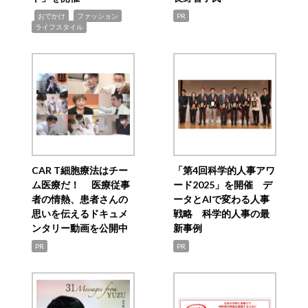
,
,
,
おでかけ
ファッション
PR
ライフスタイル
CAR T細胞療法はチー
「第4回科学的人事アワ
ム医療だ！ 医療従事
ード2025」を開催 デ
者の情熱、患者さんの
ータとAIで変わる人事
思いを伝えるドキュメ
戦略 科学的人事の最
ンタリー動画を公開中
新事例
PR
PR