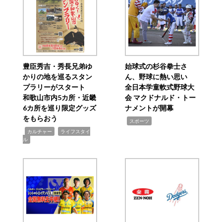
豊臣秀吉・秀長兄弟ゆ
始球式の杉谷拳士さ
かりの地を巡るスタン
ん、野球に熱い思い
プラリーがスタート
全日本学童軟式野球大
和歌山市内5カ所・近畿
会 マクドナルド・トー
6カ所を巡り限定グッズ
ナメントが開幕
をもらおう
,
スポーツ
,
,
カルチャー
ライフスタイ
ル