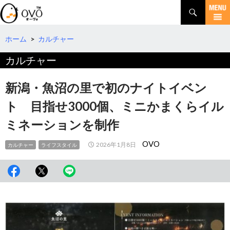
検
索
コ
ン
テ
ホーム
>
カルチャー
ン
カルチャー
ツ
へ
移
新潟・魚沼の里で初のナイトイベン
動
ト 目指せ3000個、ミニかまくらイル
ミネーションを制作
OVO
2026年1月8日
カルチャー
ライフスタイル