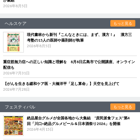
が集結
2026年8月5日
ヘルスケア
もっと見る
現代書林から新刊『こんなときには、まず、漢方！』 漢方三
考塾の15人の医師や薬剤師が執筆
2026年8月5日
重症筋無力症への正しい知識と理解を 8月8日広島市で公開講座、オンライン
配信も
2026年7月31日
【がんを生きる緩和ケア医・大橋洋平「足し算命」】天空を見上げて
2026年7月28日
フェスティバル
もっと見る
絶品屋台グルメが全国各地から大集結 “庶民派食フェス”第4
回「川口×絶品グルメビール＆日本酒祭り2026」を開催
2026年4月15日