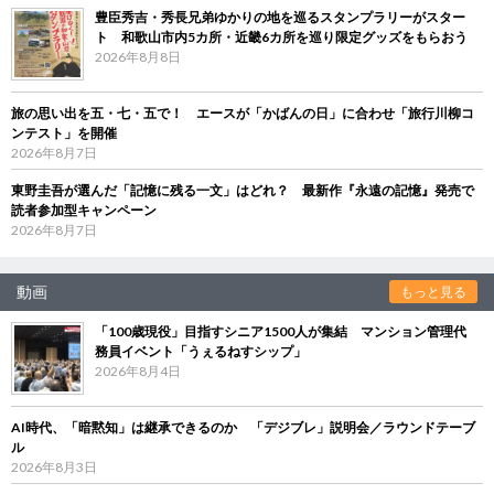
豊臣秀吉・秀長兄弟ゆかりの地を巡るスタンプラリーがスター
ト 和歌山市内5カ所・近畿6カ所を巡り限定グッズをもらおう
2026年8月8日
旅の思い出を五・七・五で！ エースが「かばんの日」に合わせ「旅行川柳コ
ンテスト」を開催
2026年8月7日
東野圭吾が選んだ「記憶に残る一文」はどれ？ 最新作『永遠の記憶』発売で
読者参加型キャンペーン
2026年8月7日
動画
もっと見る
「100歳現役」目指すシニア1500人が集結 マンション管理代
務員イベント「うぇるねすシップ」
2026年8月4日
AI時代、「暗黙知」は継承できるのか 「デジブレ」説明会／ラウンドテーブ
ル
2026年8月3日