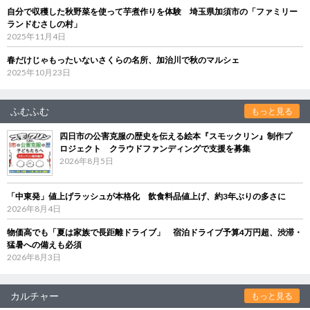
自分で収穫した秋野菜を使って芋煮作りを体験 埼玉県加須市の「ファミリー
ランドむさしの村」
2025年11月4日
春だけじゃもったいないさくらの名所、加治川で秋のマルシェ
2025年10月23日
ふむふむ
もっと見る
四日市の公害克服の歴史を伝える絵本『スモックリン』制作プ
ロジェクト クラウドファンディングで支援を募集
2026年8月5日
「中東発」値上げラッシュが本格化 飲食料品値上げ、約3年ぶりの多さに
2026年8月4日
物価高でも「夏は家族で長距離ドライブ」 宿泊ドライブ予算4万円超、渋滞・
猛暑への備えも必須
2026年8月3日
カルチャー
もっと見る