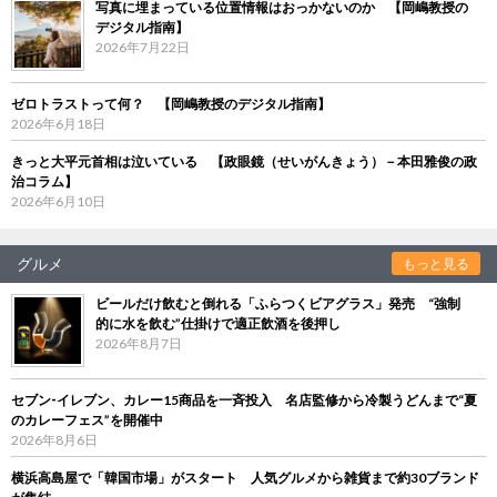
写真に埋まっている位置情報はおっかないのか 【岡嶋教授の
デジタル指南】
2026年7月22日
ゼロトラストって何？ 【岡嶋教授のデジタル指南】
2026年6月18日
きっと大平元首相は泣いている 【政眼鏡（せいがんきょう）－本田雅俊の政
治コラム】
2026年6月10日
グルメ
もっと見る
ビールだけ飲むと倒れる「ふらつくビアグラス」発売 “強制
的に水を飲む”仕掛けで適正飲酒を後押し
2026年8月7日
セブン‐イレブン、カレー15商品を一斉投入 名店監修から冷製うどんまで“夏
のカレーフェス”を開催中
2026年8月6日
横浜高島屋で「韓国市場」がスタート 人気グルメから雑貨まで約30ブランド