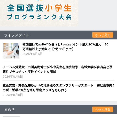
ライフスタイル
もっと見る
韓国旅行でau PAYを使うとPontaポイント最大20％還元！30
万店舗以上が対象に【9月30日まで】
2026年8月8日
ノーベル賞受賞・白川英樹博士が小中高生を直接指導 名城大学が講演会と導
電性プラスチック実験イベントを開催
2026年8月8日
豊臣秀吉・秀長兄弟ゆかりの地を巡るスタンプラリーがスタート 和歌山市内5
カ所・近畿6カ所を巡り限定グッズをもらおう
2026年8月8日
まめ学
もっと見る