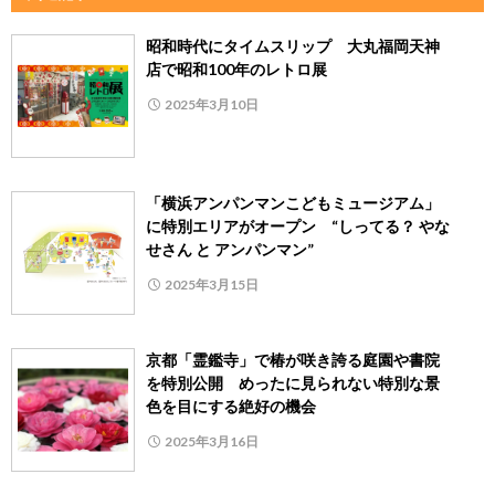
昭和時代にタイムスリップ 大丸福岡天神
店で昭和100年のレトロ展
2025年3月10日
「横浜アンパンマンこどもミュージアム」
に特別エリアがオープン “しってる？ やな
せさん と アンパンマン”
2025年3月15日
京都「霊鑑寺」で椿が咲き誇る庭園や書院
を特別公開 めったに見られない特別な景
色を目にする絶好の機会
2025年3月16日