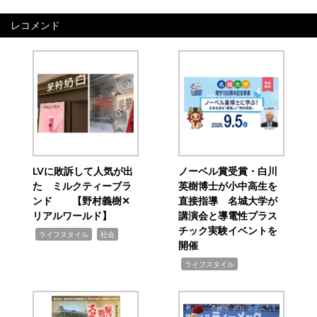
レコメンド
LVに敗訴して人気が出
ノーベル賞受賞・白川
た ミルクティーブラ
英樹博士が小中高生を
ンド 【野村義樹✕
直接指導 名城大学が
リアルワールド】
講演会と導電性プラス
チック実験イベントを
,
,
ライフスタイル
社会
開催
,
ライフスタイル