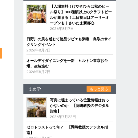
【入場無料！けやきひろば秋のビー
ル祭り】300種類以上のクラフトビー
ルが集まる！土日祝日はアーリーオ
ープンも｜さいたま新都心
2026年8月7日
日野川の風を感じて絶品ジビエも満喫 鳥取のサイ
クリングイベント
2026年8月7日
オールデイダイニングを一新 ヒルトン東京お台
場、改装進む
2026年8月7日
まめ学
もっと見る
写真に埋まっている位置情報はおっ
かないのか 【岡嶋教授のデジタル
指南】
2026年7月22日
ゼロトラストって何？ 【岡嶋教授のデジタル指
南】