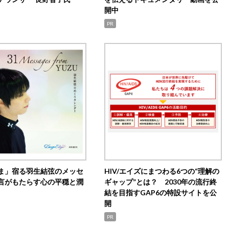
開中
PR
ま」宿る羽生結弦のメッセ
HIV/エイズにまつわる6つの“理解の
言がもたらす心の平穏と潤
ギャップ”とは？ 2030年の流行終
結を目指すGAP6の特設サイトを公
開
PR