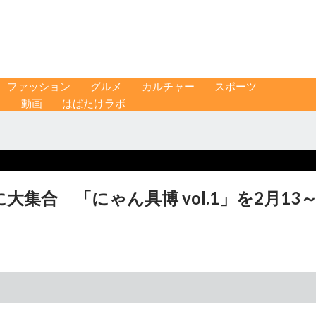
ファッション
グルメ
カルチャー
スポーツ
ス
動画
はばたけラボ
集合 「にゃん具博 vol.1」を2月13