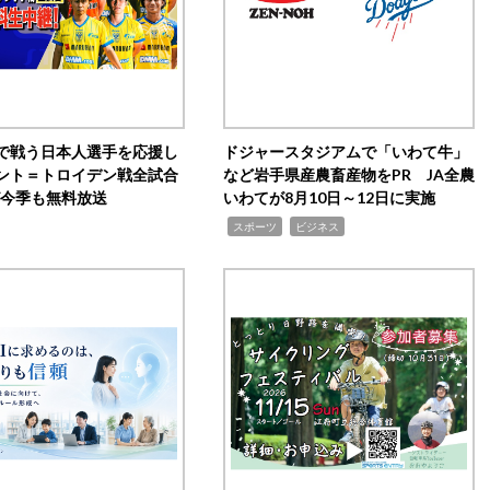
で戦う日本人選手を応援し
ドジャースタジアムで「いわて牛」
ント＝トロイデン戦全試合
など岩手県産農畜産物をPR JA全農
0が今季も無料放送
いわてが8月10日～12日に実施
,
,
スポーツ
ビジネス