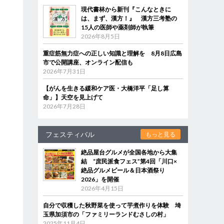
現代書林から新刊『こんなときに
は、まず、漢方！』 漢方三考塾の
15人の医師や薬剤師が執筆
2026年8月5日
重症筋無力症への正しい知識と理解を 8月8日広島
市で公開講座、オンライン配信も
2026年7月31日
【がんを生きる緩和ケア医・大橋洋平「足し算
命」】天空を見上げて
2026年7月28日
フェスティバル
もっと見る
絶品屋台グルメが全国各地から大集
結 “庶民派食フェス”第4回「川口×
絶品グルメビール＆日本酒祭り
2026」を開催
2026年4月15日
自分で収穫した秋野菜を使って芋煮作りを体験 埼
玉県加須市の「ファミリーランドむさしの村」
2025年11月4日