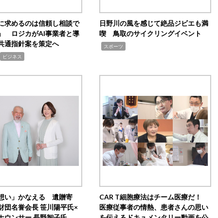
Iに求めるのは信頼し相談で
日野川の風を感じて絶品ジビエも満
」 ロジカがAI事業者と導
喫 鳥取のサイクリングイベント
共通指針案を策定へ
,
スポーツ
ビジネス
想い」かなえる 遺贈寄
CAR T細胞療法はチーム医療だ！
財団名誉会長 笹川陽平氏×
医療従事者の情熱、患者さんの思い
ナウンサー 長野智子氏
を伝えるドキュメンタリー動画を公