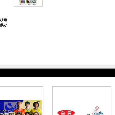
ひ遊
県が