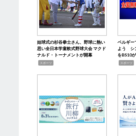
始球式の杉谷拳士さん、野球に熱い
ベルギー
思い全日本学童軟式野球大会 マクド
よう シ
ナルド・トーナメントが開幕
をBS1
,
,
スポーツ
スポーツ