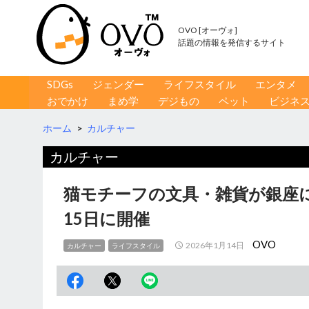
OVO [オーヴォ]
話題の情報を発信するサイト
コンテンツへ移動
検
SDGs
ジェンダー
ライフスタイル
エンタメ
索
おでかけ
まめ学
デジもの
ペット
ビジネ
ホーム
>
カルチャー
カルチャー
猫モチーフの文具・雑貨が銀座に大
15日に開催
OVO
2026年1月14日
カルチャー
ライフスタイル