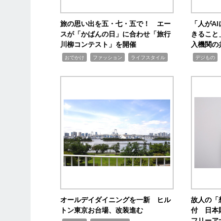
旅の思い出を五・七・五で！ エー
「人がA
スが「かばんの日」に合わせ「旅行
きること
川柳コンテスト」を開催
入機関の
,
,
,
,
,
おでかけ
ファッション
ライフスタイル
デジもの
オールデイダイニングを一新 ヒル
故人の「
トン東京お台場、改装進む
付 日本
フリーア