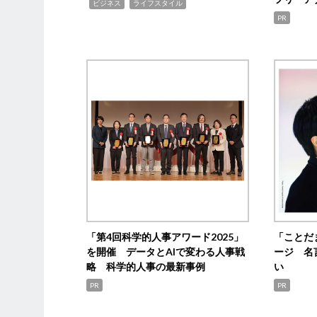
,
,
ビジネス
ライフスタイル
PR
「第4回科学的人事アワード2025」
「ことだ
を開催 データとAIで変わる人事戦
ージ 名
略 科学的人事の最新事例
い
PR
PR