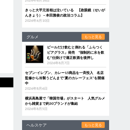
2026年6月18日
きっと大平元首相は泣いている 【政眼鏡（せいが
んきょう）－本田雅俊の政治コラム】
2026年6月10日
グルメ
もっと見る
ビールだけ飲むと倒れる「ふらつく
ビアグラス」発売 “強制的に水を飲
む”仕掛けで適正飲酒を後押し
2026年8月7日
セブン‐イレブン、カレー15商品を一斉投入 名店
監修から冷製うどんまで“夏のカレーフェス”を開催
中
2026年8月6日
横浜高島屋で「韓国市場」がスタート 人気グルメ
から雑貨まで約30ブランドが集結
2026年8月5日
ヘルスケア
もっと見る