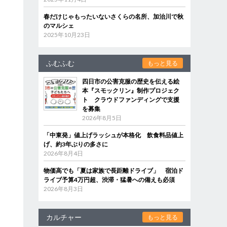
春だけじゃもったいないさくらの名所、加治川で秋
のマルシェ
2025年10月23日
ふむふむ
もっと見る
四日市の公害克服の歴史を伝える絵
本『スモックリン』制作プロジェク
ト クラウドファンディングで支援
を募集
2026年8月5日
「中東発」値上げラッシュが本格化 飲食料品値上
げ、約3年ぶりの多さに
2026年8月4日
物価高でも「夏は家族で長距離ドライブ」 宿泊ド
ライブ予算4万円超、渋滞・猛暑への備えも必須
2026年8月3日
カルチャー
もっと見る