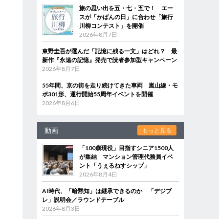
旅の思い出を五・七・五で！ エー
スが「かばんの日」に合わせ「旅行
川柳コンテスト」を開催
2026年8月7日
東野圭吾が選んだ「記憶に残る一文」はどれ？ 最
新作『永遠の記憶』発売で読者参加型キャンペーン
2026年8月7日
55年間、京の街を走り続けてきた車両 嵐山線・モ
ボ301形、運行開始55周年イベントを開催
2026年8月6日
動画
もっと見る
「100歳現役」目指すシニア1500人
が集結 マンション管理代務員イベ
ント「うぇるねすシップ」
2026年8月4日
AI時代、「暗黙知」は継承できるのか 「デジブ
レ」説明会／ラウンドテーブル
2026年8月3日