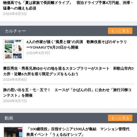
物価高でも「夏は家族で長距離ドライブ」 宿泊ドライブ予算4万円超、渋滞・
猛暑への備えも必須
2026年8月3日
カルチャー
もっと見る
6人の作家が描く“風景と猫”の共演 歌舞伎座そばのギャラリ
ーYOHAKUで8月20日から開催
2026年8月9日
豊臣秀吉・秀長兄弟ゆかりの地を巡るスタンプラリーがスタート 和歌山市内5
カ所・近畿6カ所を巡り限定グッズをもらおう
2026年8月8日
旅の思い出を五・七・五で！ エースが「かばんの日」に合わせ「旅行川柳コ
ンテスト」を開催
2026年8月7日
動画
もっと見る
「100歳現役」目指すシニア1500人が集結 マンション管理代
務員イベント「うぇるねすシップ」