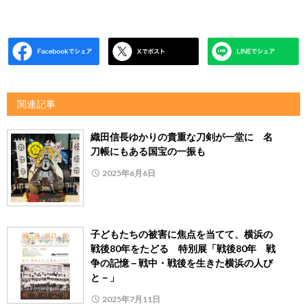
関連記事
織田信長ゆかりの貴重な刀剣が一堂に 名
刀帳にもある国宝の一振も
2025年6月6日
子どもたちの被害に焦点を当てて、横浜の
戦後80年をたどる 特別展「戦後80年 戦
争の記憶－戦中・戦後を生きた横浜の人び
と－」
2025年7月11日