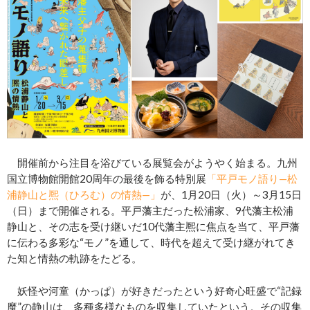
開催前から注目を浴びている展覧会がようやく始まる。九州
国立博物館開館20周年の最後を飾る特別展
「平戸モノ語り—松
浦静山と熈（ひろむ）の情熱—」
が、1月20日（火）～3月15日
（日）まで開催される。平戸藩主だった松浦家、9代藩主松浦
静山と、その志を受け継いだ10代藩主熈に焦点を当て、平戸藩
に伝わる多彩な“モノ”を通して、時代を超えて受け継がれてき
た知と情熱の軌跡をたどる。
妖怪や河童（かっぱ）が好きだったという好奇心旺盛で“記録
魔”の静山は、多種多様なものを収集していたという。その収集