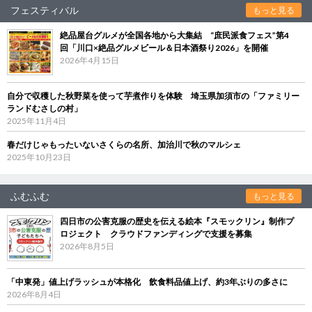
フェスティバル
もっと見る
絶品屋台グルメが全国各地から大集結 “庶民派食フェス”第4
回「川口×絶品グルメビール＆日本酒祭り2026」を開催
2026年4月15日
自分で収穫した秋野菜を使って芋煮作りを体験 埼玉県加須市の「ファミリー
ランドむさしの村」
2025年11月4日
春だけじゃもったいないさくらの名所、加治川で秋のマルシェ
2025年10月23日
ふむふむ
もっと見る
四日市の公害克服の歴史を伝える絵本『スモックリン』制作プ
ロジェクト クラウドファンディングで支援を募集
2026年8月5日
「中東発」値上げラッシュが本格化 飲食料品値上げ、約3年ぶりの多さに
2026年8月4日