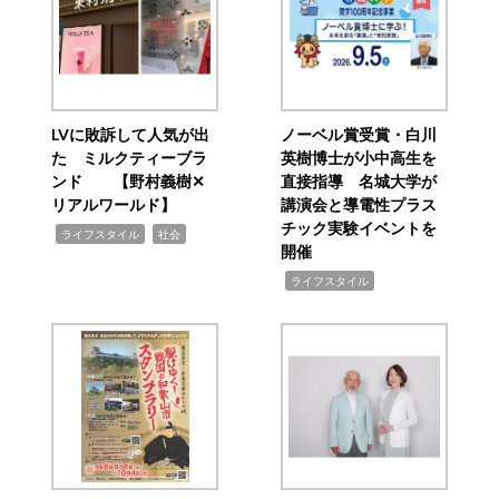
LVに敗訴して人気が出
ノーベル賞受賞・白川
た ミルクティーブラ
英樹博士が小中高生を
ンド 【野村義樹✕
直接指導 名城大学が
リアルワールド】
講演会と導電性プラス
チック実験イベントを
,
,
ライフスタイル
社会
開催
,
ライフスタイル