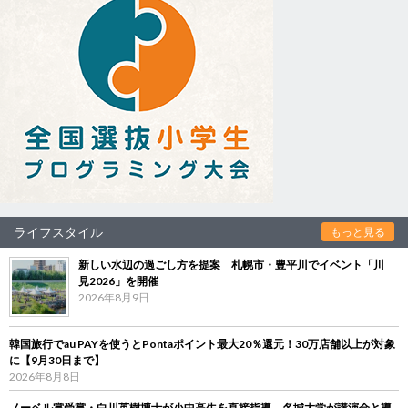
ライフスタイル
もっと見る
新しい水辺の過ごし方を提案 札幌市・豊平川でイベント「川
見2026」を開催
2026年8月9日
韓国旅行でau PAYを使うとPontaポイント最大20％還元！30万店舗以上が対象
に【9月30日まで】
2026年8月8日
ノーベル賞受賞・白川英樹博士が小中高生を直接指導 名城大学が講演会と導