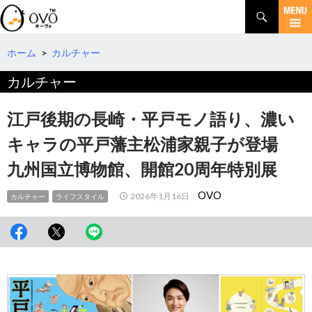
検
索
コ
ン
テ
ホーム
>
カルチャー
ン
カルチャー
ツ
へ
移
江戸後期の長崎・平戸モノ語り、濃い
動
キャラの平戸藩主松浦家親子が登場
九州国立博物館、開館20周年特別展
OVO
2026年1月16日
カルチャー
ライフスタイル