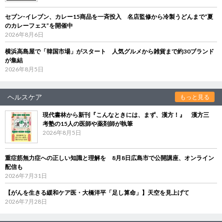
セブン‐イレブン、カレー15商品を一斉投入 名店監修から冷製うどんまで“夏
のカレーフェス”を開催中
2026年8月6日
横浜高島屋で「韓国市場」がスタート 人気グルメから雑貨まで約30ブランド
が集結
2026年8月5日
ヘルスケア
もっと見る
現代書林から新刊『こんなときには、まず、漢方！』 漢方三
考塾の15人の医師や薬剤師が執筆
2026年8月5日
重症筋無力症への正しい知識と理解を 8月8日広島市で公開講座、オンライン
配信も
2026年7月31日
【がんを生きる緩和ケア医・大橋洋平「足し算命」】天空を見上げて
2026年7月28日