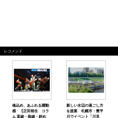
レコメンド
魂込め、あふれる躍動
新しい水辺の過ごし方
感 【正田裕生 コラ
を提案 札幌市・豊平
ム 直線・曲線・斜め
川でイベント「川見