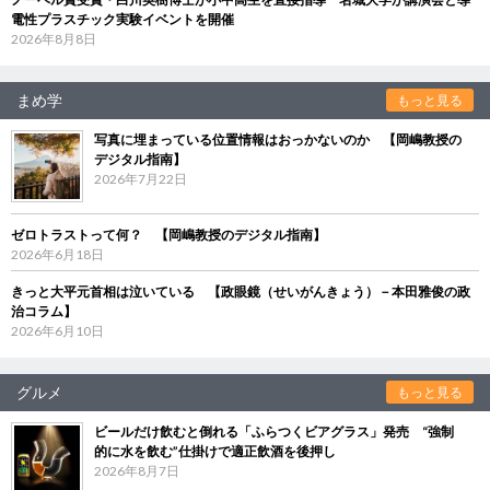
電性プラスチック実験イベントを開催
2026年8月8日
まめ学
もっと見る
写真に埋まっている位置情報はおっかないのか 【岡嶋教授の
デジタル指南】
2026年7月22日
ゼロトラストって何？ 【岡嶋教授のデジタル指南】
2026年6月18日
きっと大平元首相は泣いている 【政眼鏡（せいがんきょう）－本田雅俊の政
治コラム】
2026年6月10日
グルメ
もっと見る
ビールだけ飲むと倒れる「ふらつくビアグラス」発売 “強制
的に水を飲む”仕掛けで適正飲酒を後押し
2026年8月7日