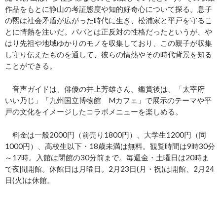
作品をもとに静山の考証態度や知的好奇心について探る。息子
の煕は社会矛盾が広がった時代に生き、松浦家と平戸を守るこ
とに情熱を注いだ。パパとは正反対の性格だったというが、や
はり先祖や地域ゆかりのモノを収集しており、この親子が収集
し守り伝えたものを通して、彼らの情熱やその時代背景を知る
ことができる。
音声ガイドは、俳優の井上芳雄さん。鑑賞後は、「太宰府
いい乃じ」「九州国立博物館 Mカフェ」で展示のテーマや平
戸の文化をイメージしたコラボメニューを楽しめる。
料金は一般2000円（前売り1800円）、大学生1200円（同
1000円）、高校生以下・18歳未満は無料。観覧時間は9時30分
～17時。入館は閉館の30分前まで。毎週金・土曜日は20時ま
で夜間開館。休館日は月曜日。2月23日(月・祝)は開館、2月24
日(火)は休館。