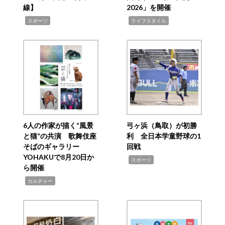
線】
2026」を開催
,
,
スポーツ
ライフスタイル
6人の作家が描く“風景
弓ヶ浜（鳥取）が初勝
と猫”の共演 歌舞伎座
利 全日本学童野球の1
そばのギャラリー
回戦
YOHAKUで8月20日か
,
スポーツ
ら開催
,
カルチャー