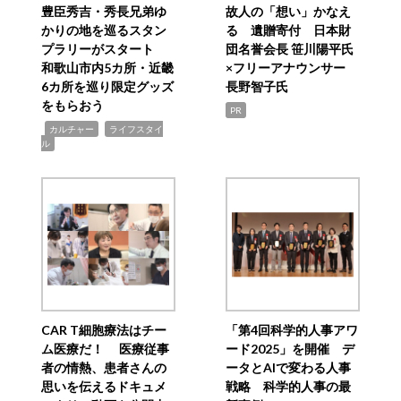
豊臣秀吉・秀長兄弟ゆ
故人の「想い」かなえ
かりの地を巡るスタン
る 遺贈寄付 日本財
プラリーがスタート
団名誉会長 笹川陽平氏
和歌山市内5カ所・近畿
×フリーアナウンサー
6カ所を巡り限定グッズ
長野智子氏
をもらおう
PR
,
,
カルチャー
ライフスタイ
ル
CAR T細胞療法はチー
「第4回科学的人事アワ
ム医療だ！ 医療従事
ード2025」を開催 デ
者の情熱、患者さんの
ータとAIで変わる人事
思いを伝えるドキュメ
戦略 科学的人事の最