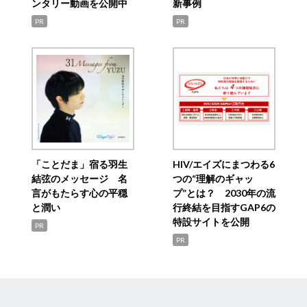
ンタリー動画を公開中
新事例
PR
PR
「ことだま」宿る羽生
HIV/エイズにまつわる6
結弦のメッセージ 名
つの“理解のギャッ
言がもたらす心の平穏
プ”とは？ 2030年の流
と潤い
行終結を目指すGAP6の
特設サイトを公開
PR
PR