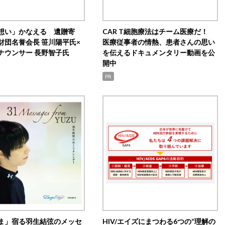
想い」かなえる 遺贈寄
CAR T細胞療法はチーム医療だ！
財団名誉会長 笹川陽平氏×
医療従事者の情熱、患者さんの思い
ナウンサー 長野智子氏
を伝えるドキュメンタリー動画を公
開中
PR
ま」宿る羽生結弦のメッセ
HIV/エイズにまつわる6つの“理解の