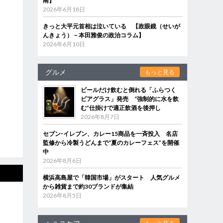
南】
2026年6月18日
きっと大平元首相は泣いている 【政眼鏡（せいが
んきょう）－本田雅俊の政治コラム】
2026年6月10日
グルメ
もっと見る
ビールだけ飲むと倒れる「ふらつく
ビアグラス」発売 “強制的に水を飲
む”仕掛けで適正飲酒を後押し
2026年8月7日
セブン‐イレブン、カレー15商品を一斉投入 名店
監修から冷製うどんまで“夏のカレーフェス”を開催
中
2026年8月6日
横浜高島屋で「韓国市場」がスタート 人気グルメ
から雑貨まで約30ブランドが集結
2026年8月5日