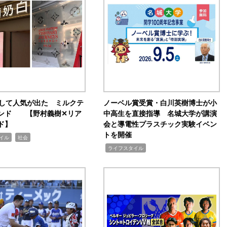
訴して人気が出た ミルクテ
ノーベル賞受賞・白川英樹博士が小
ンド 【野村義樹✕リア
中高生を直接指導 名城大学が講演
ド】
会と導電性プラスチック実験イベン
トを開催
,
イル
社会
,
ライフスタイル