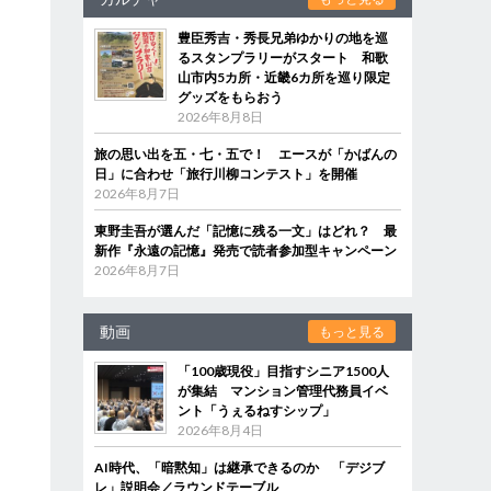
豊臣秀吉・秀長兄弟ゆかりの地を巡
るスタンプラリーがスタート 和歌
山市内5カ所・近畿6カ所を巡り限定
グッズをもらおう
2026年8月8日
旅の思い出を五・七・五で！ エースが「かばんの
日」に合わせ「旅行川柳コンテスト」を開催
2026年8月7日
東野圭吾が選んだ「記憶に残る一文」はどれ？ 最
新作『永遠の記憶』発売で読者参加型キャンペーン
2026年8月7日
動画
もっと見る
「100歳現役」目指すシニア1500人
が集結 マンション管理代務員イベ
ント「うぇるねすシップ」
2026年8月4日
AI時代、「暗黙知」は継承できるのか 「デジブ
レ」説明会／ラウンドテーブル