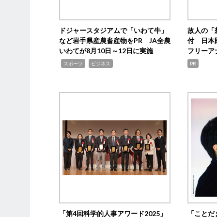
ドジャースタジアムで「いわて牛」
故人の「
など岩手県産農畜産物をPR JA全農
付 日本
いわてが8月10日～12日に実施
フリーア
,
,
スポーツ
ビジネス
PR
「第4回科学的人事アワード2025」
「ことだ