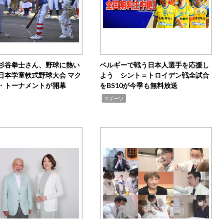
杉谷拳士さん、野球に熱い
ベルギーで戦う日本人選手を応援し
日本学童軟式野球大会 マク
よう シント＝トロイデン戦全試合
・トーナメントが開幕
をBS10が今季も無料放送
,
スポーツ