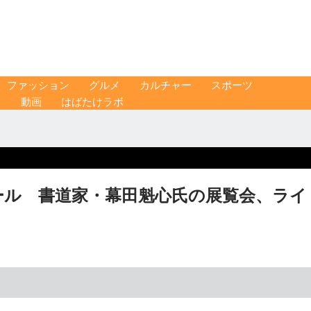
ファッション
グルメ
カルチャー
スポーツ
ス
動画
はばたけラボ
ール 書道家・幕田魁心氏の展覧会、ライ