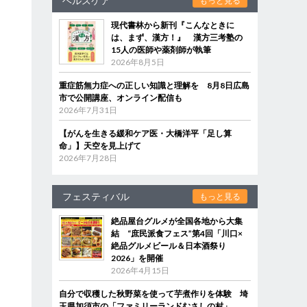
ヘルスケア
もっと見る
現代書林から新刊『こんなときに
は、まず、漢方！』 漢方三考塾の
15人の医師や薬剤師が執筆
2026年8月5日
重症筋無力症への正しい知識と理解を 8月8日広島
市で公開講座、オンライン配信も
2026年7月31日
【がんを生きる緩和ケア医・大橋洋平「足し算
命」】天空を見上げて
2026年7月28日
フェスティバル
もっと見る
絶品屋台グルメが全国各地から大集
結 “庶民派食フェス”第4回「川口×
絶品グルメビール＆日本酒祭り
2026」を開催
2026年4月15日
自分で収穫した秋野菜を使って芋煮作りを体験 埼
玉県加須市の「ファミリーランドむさしの村」