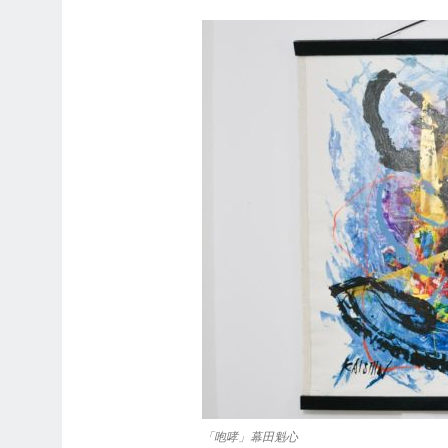
「咆哮」幕田魁心