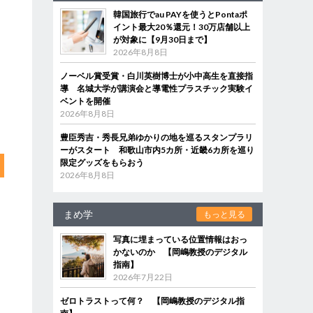
韓国旅行でau PAYを使うとPontaポ
イント最大20％還元！30万店舗以上
が対象に【9月30日まで】
2026年8月8日
ノーベル賞受賞・白川英樹博士が小中高生を直接指
導 名城大学が講演会と導電性プラスチック実験イ
ベントを開催
2026年8月8日
豊臣秀吉・秀長兄弟ゆかりの地を巡るスタンプラリ
ーがスタート 和歌山市内5カ所・近畿6カ所を巡り
限定グッズをもらおう
2026年8月8日
まめ学
もっと見る
写真に埋まっている位置情報はおっ
かないのか 【岡嶋教授のデジタル
指南】
2026年7月22日
ゼロトラストって何？ 【岡嶋教授のデジタル指