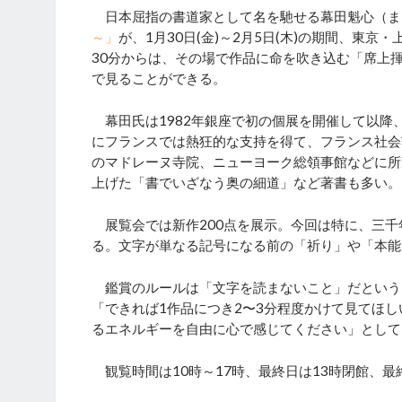
日本屈指の書道家として名を馳せる幕田魁心（ま
～」
が、1月30日(金)～2月5日(木)の期間、東京・
30分からは、その場で作品に命を吹き込む「席上
で見ることができる。
幕田氏は1982年銀座で初の個展を開催して以降
にフランスでは熱狂的な支持を得て、フランス社会
のマドレーヌ寺院、ニューヨーク総領事館などに所
上げた「書でいざなう奥の細道」など著書も多い。
展覧会では新作200点を展示。今回は特に、三千
る。文字が単なる記号になる前の「祈り」や「本能
鑑賞のルールは「文字を読まないこと」だという。
「できれば1作品につき2〜3分程度かけて見てほ
るエネルギーを自由に心で感じてください」として
観覧時間は10時～17時、最終日は13時閉館、最