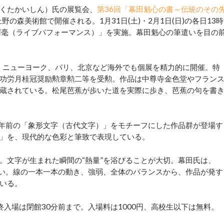
くたかいしん）氏の展覧会、
第36回「幕田魁心の書～伝統のその
上野の森美術館で開催される。1月31日(土)・2月1日(日)の各日13時
揮毫（ライブパフォーマンス）」を実施。幕田魁心の筆遣いを目の
、ニューヨーク、パリ、北京など海外でも個展を精力的に開催。特
功労月桂冠奨励勲章勲二等を受勲。作品は中尊寺金色堂やフラン
蔵されている。松尾芭蕉が歩いた道を実際に歩き、芭蕉の句を書
年前の「象形文字（古代文字）」をモチーフにした作品群が登場す
」を、現代的な色彩と筆致で表現している。
文字が生まれた瞬間の“熱量”を浴びることが大切。幕田氏は、
しい。線の一本一本の動き、強弱、全体のバランスから、作品が発す
いる。
終入場は閉館30分前まで。入場料は1000円、高校生以下は無料。