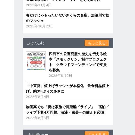
2025年11月4日
春だけじゃもったいないさくらの名所、加治川で秋
のマルシェ
2025年10月23日
ふむふむ
もっと見る
四日市の公害克服の歴史を伝える絵
本『スモックリン』制作プロジェク
ト クラウドファンディングで支援
を募集
2026年8月5日
「中東発」値上げラッシュが本格化 飲食料品値上
げ、約3年ぶりの多さに
2026年8月4日
物価高でも「夏は家族で長距離ドライブ」 宿泊ド
ライブ予算4万円超、渋滞・猛暑への備えも必須
2026年8月3日
カルチャー
もっと見る