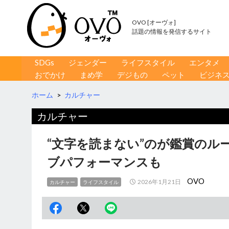
OVO [オーヴォ]
話題の情報を発信するサイト
コンテンツへ移動
検
SDGs
ジェンダー
ライフスタイル
エンタメ
索
おでかけ
まめ学
デジもの
ペット
ビジネ
ホーム
>
カルチャー
カルチャー
“文字を読まない”のが鑑賞のル
ブパフォーマンスも
OVO
2026年1月21日
カルチャー
ライフスタイル