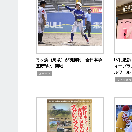
弓ヶ浜（鳥取）が初勝利 全日本学
LVに敗
童野球の1回戦
ィーブラ
ルワール
,
スポーツ
,
ライフスタ