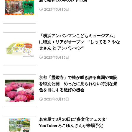
2025年3月10日
「横浜アンパンマンこどもミュージアム」
に特別エリアがオープン “しってる？ やな
せさん と アンパンマン”
2025年3月15日
京都「霊鑑寺」で椿が咲き誇る庭園や書院
を特別公開 めったに見られない特別な景
色を目にする絶好の機会
2025年3月16日
名古屋で3月30日に“多文化フェスタ”
YouTuberろこゆんさんが来場予定