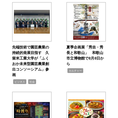
先端技術で園芸農業の
夏季企画展「秀吉・秀
持続的発展目指す 久
長と和歌山」 和歌山
留米工業大学が「ふく
市立博物館で8月8日か
おか未来型園芸農業創
ら
出コンソーシアム」参
,
カルチャー
画
,
,
ビジネス
社会