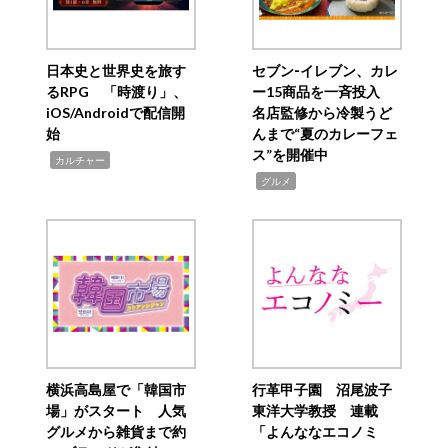
日本史と世界史を旅す
セブン‐イレブン、カレ
るRPG 「時渡り」、
ー15商品を一斉投入
iOS/Androidで配信開
名店監修から冷製うど
始
んまで“夏のカレーフェ
ス”を開催中
,
カルチャー
,
グルメ
横浜高島屋で「韓国市
行革甲子園 沼尾波子
場」がスタート 人気
東洋大学教授 連載
グルメから雑貨まで約
「よんななエコノミ