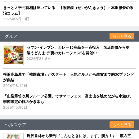
きっと大平元首相は泣いている 【政眼鏡（せいがんきょう）－本田雅俊の政
治コラム】
2026年6月10日
グルメ
もっと見る
セブン‐イレブン、カレー15商品を一斉投入 名店監修から冷
製うどんまで“夏のカレーフェス”を開催中
2026年8月6日
横浜高島屋で「韓国市場」がスタート 人気グルメから雑貨まで約30ブランド
が集結
2026年8月5日
「山梨県笛吹川フルーツ公園」でサマーフェス 富士山を眺めながら水遊び、
季節限定の桃のかき氷も
2026年8月3日
ヘルスケア
もっと見る
現代書林から新刊『こんなときには、まず、漢方！』 漢方三