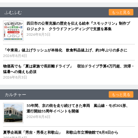
ふむふむ
もっと見る
四日市の公害克服の歴史を伝える絵本『スモックリン』制作プ
ロジェクト クラウドファンディングで支援を募集
2026年8月5日
「中東発」値上げラッシュが本格化 飲食料品値上げ、約3年ぶりの多さに
2026年8月4日
物価高でも「夏は家族で長距離ドライブ」 宿泊ドライブ予算4万円超、渋滞・
猛暑への備えも必須
2026年8月3日
カルチャー
もっと見る
55年間、京の街を走り続けてきた車両 嵐山線・モボ301形、
運行開始55周年イベントを開催
2026年8月6日
夏季企画展「秀吉・秀長と和歌山」 和歌山市立博物館で8月8日から
2026年8月6日