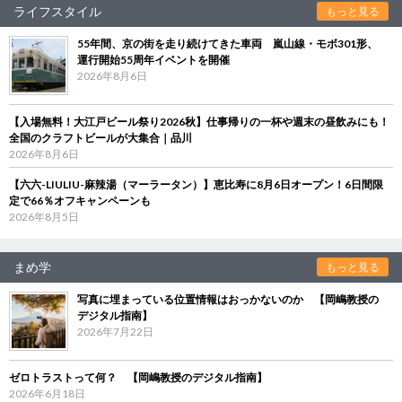
ライフスタイル
もっと見る
55年間、京の街を走り続けてきた車両 嵐山線・モボ301形、
運行開始55周年イベントを開催
2026年8月6日
【入場無料！大江戸ビール祭り2026秋】仕事帰りの一杯や週末の昼飲みにも！
全国のクラフトビールが大集合｜品川
2026年8月6日
【六六-LIULIU-麻辣湯（マーラータン）】恵比寿に8月6日オープン！6日間限
定で66％オフキャンペーンも
2026年8月5日
まめ学
もっと見る
写真に埋まっている位置情報はおっかないのか 【岡嶋教授の
デジタル指南】
2026年7月22日
ゼロトラストって何？ 【岡嶋教授のデジタル指南】
2026年6月18日