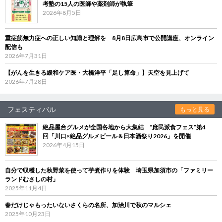
考塾の15人の医師や薬剤師が執筆
2026年8月5日
重症筋無力症への正しい知識と理解を 8月8日広島市で公開講座、オンライン
配信も
2026年7月31日
【がんを生きる緩和ケア医・大橋洋平「足し算命」】天空を見上げて
2026年7月28日
フェスティバル
もっと見る
絶品屋台グルメが全国各地から大集結 “庶民派食フェス”第4
回「川口×絶品グルメビール＆日本酒祭り2026」を開催
2026年4月15日
自分で収穫した秋野菜を使って芋煮作りを体験 埼玉県加須市の「ファミリー
ランドむさしの村」
2025年11月4日
春だけじゃもったいないさくらの名所、加治川で秋のマルシェ
2025年10月23日