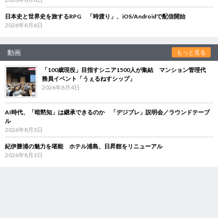
日本史と世界史を旅するRPG 「時渡り」、iOS/Androidで配信開始
2026年8月6日
動画
もっと見る
「100歳現役」目指すシニア1500人が集結 マンション管理代
務員イベント「うぇるねすシップ」
2026年8月4日
AI時代、「暗黙知」は継承できるのか 「デジブレ」説明会／ラウンドテーブ
ル
2026年8月3日
紀伊勝浦の魅力を堪能 ホテル浦島、日昇館をリニューアル
2026年8月3日