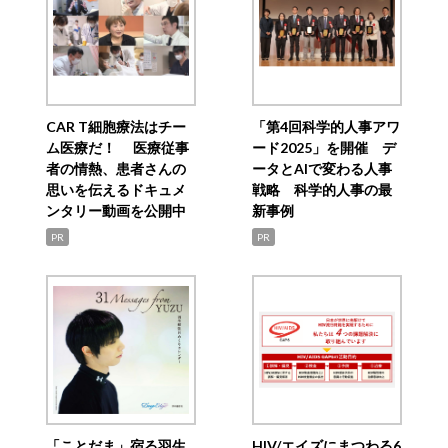
CAR T細胞療法はチー
「第4回科学的人事アワ
ム医療だ！ 医療従事
ード2025」を開催 デ
者の情熱、患者さんの
ータとAIで変わる人事
思いを伝えるドキュメ
戦略 科学的人事の最
ンタリー動画を公開中
新事例
PR
PR
「ことだま」宿る羽生
HIV/エイズにまつわる6