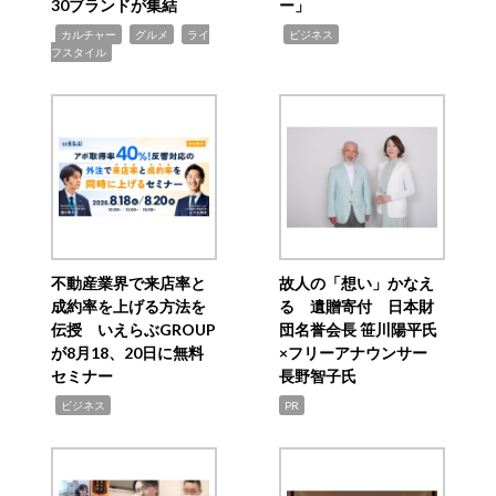
30ブランドが集結
ー」
,
,
,
,
カルチャー
グルメ
ライ
ビジネス
フスタイル
不動産業界で来店率と
故人の「想い」かなえ
成約率を上げる方法を
る 遺贈寄付 日本財
伝授 いえらぶGROUP
団名誉会長 笹川陽平氏
が8月18、20日に無料
×フリーアナウンサー
セミナー
長野智子氏
,
ビジネス
PR