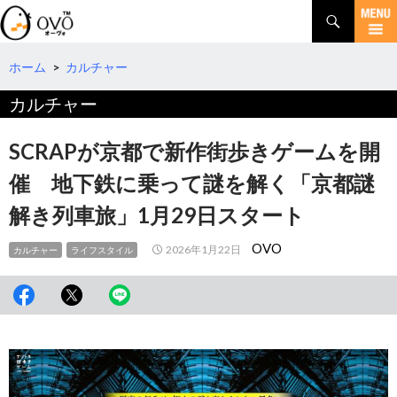
検
索
コ
ン
テ
ホーム
>
カルチャー
ン
カルチャー
ツ
へ
移
SCRAPが京都で新作街歩きゲームを開
動
催 地下鉄に乗って謎を解く「京都謎
解き列車旅」1月29日スタート
OVO
2026年1月22日
カルチャー
ライフスタイル