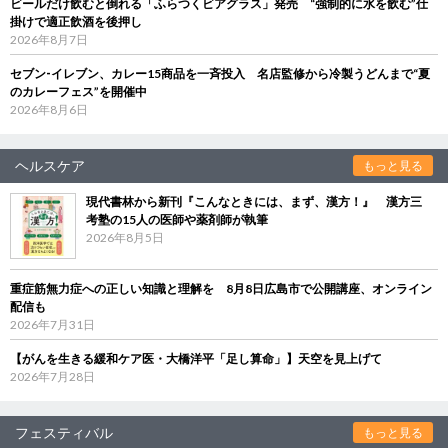
ビールだけ飲むと倒れる「ふらつくビアグラス」発売 “強制的に水を飲む”仕
掛けで適正飲酒を後押し
2026年8月7日
セブン‐イレブン、カレー15商品を一斉投入 名店監修から冷製うどんまで“夏
のカレーフェス”を開催中
2026年8月6日
ヘルスケア
もっと見る
現代書林から新刊『こんなときには、まず、漢方！』 漢方三
考塾の15人の医師や薬剤師が執筆
2026年8月5日
重症筋無力症への正しい知識と理解を 8月8日広島市で公開講座、オンライン
配信も
2026年7月31日
【がんを生きる緩和ケア医・大橋洋平「足し算命」】天空を見上げて
2026年7月28日
フェスティバル
もっと見る