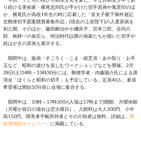
り続ける美術家・横尾忠則氏が手がけた切手原画や風景印のほ
か、横尾氏が高校1年生の時に応募した「皇太子殿下御外遊記
念郵便切手図案懸賞募集作品」(現在の上皇陛下)の入選原画を
初公開。そのほか、藤田嗣治や小磯良平、宮本三郎、谷内六
郎、林静一の各氏ら、明治時代以降の画家たちが描いた切手や
絵はがきの原画も展示する。
期間中は、版画・すごろく・こま・紙芝居・あや取り・お手
玉など、昭和の遊びを楽しむワークショップなどを開催。2月
28日(土)14時～15時30分には、郵便学者・内藤陽介氏による講
演会「ぼくらと昭和の切手」も予定している。定員40人、参加
希望者は開始10分前に会場に集合する。
期間中は、10時～17時30分(入場は17時まで)開館、月曜休館
（月曜が祝日の場合は翌火曜日）。入館料は大人300円、小中
高150円。障害者手帳所持者とその介助者は無料。詳細は、
郵
政博物館ホームページ
に掲載している。