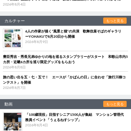
2026年8月4日
カルチャー
もっと見る
6人の作家が描く“風景と猫”の共演 歌舞伎座そばのギャラリ
ーYOHAKUで8月20日から開催
2026年8月9日
豊臣秀吉・秀長兄弟ゆかりの地を巡るスタンプラリーがスタート 和歌山市内5
カ所・近畿6カ所を巡り限定グッズをもらおう
2026年8月8日
旅の思い出を五・七・五で！ エースが「かばんの日」に合わせ「旅行川柳コ
ンテスト」を開催
2026年8月7日
動画
もっと見る
「100歳現役」目指すシニア1500人が集結 マンション管理代
務員イベント「うぇるねすシップ」
2026年8月4日