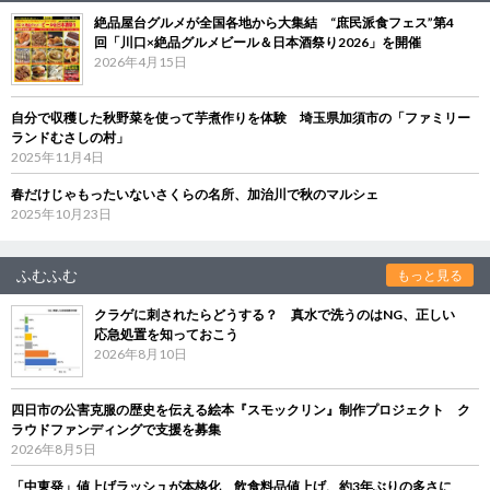
絶品屋台グルメが全国各地から大集結 “庶民派食フェス”第4
回「川口×絶品グルメビール＆日本酒祭り2026」を開催
2026年4月15日
自分で収穫した秋野菜を使って芋煮作りを体験 埼玉県加須市の「ファミリー
ランドむさしの村」
2025年11月4日
春だけじゃもったいないさくらの名所、加治川で秋のマルシェ
2025年10月23日
ふむふむ
もっと見る
クラゲに刺されたらどうする？ 真水で洗うのはNG、正しい
応急処置を知っておこう
2026年8月10日
四日市の公害克服の歴史を伝える絵本『スモックリン』制作プロジェクト ク
ラウドファンディングで支援を募集
2026年8月5日
「中東発」値上げラッシュが本格化 飲食料品値上げ、約3年ぶりの多さに