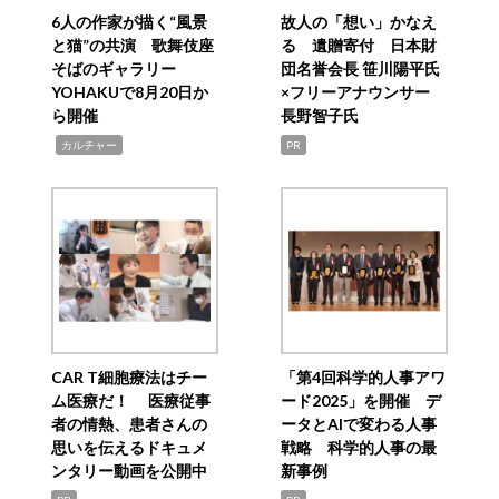
6人の作家が描く“風景
故人の「想い」かなえ
と猫”の共演 歌舞伎座
る 遺贈寄付 日本財
そばのギャラリー
団名誉会長 笹川陽平氏
YOHAKUで8月20日か
×フリーアナウンサー
ら開催
長野智子氏
,
カルチャー
PR
CAR T細胞療法はチー
「第4回科学的人事アワ
ム医療だ！ 医療従事
ード2025」を開催 デ
者の情熱、患者さんの
ータとAIで変わる人事
思いを伝えるドキュメ
戦略 科学的人事の最
ンタリー動画を公開中
新事例