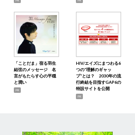
PR
PR
「ことだま」宿る羽生
HIV/エイズにまつわる6
結弦のメッセージ 名
つの“理解のギャッ
言がもたらす心の平穏
プ”とは？ 2030年の流
と潤い
行終結を目指すGAP6の
特設サイトを公開
PR
PR