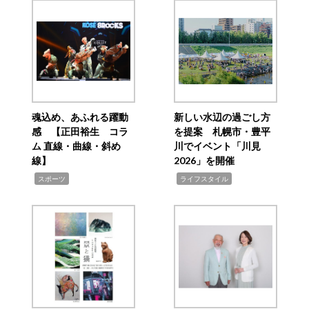
魂込め、あふれる躍動
新しい水辺の過ごし方
感 【正田裕生 コラ
を提案 札幌市・豊平
ム 直線・曲線・斜め
川でイベント「川見
線】
2026」を開催
,
,
スポーツ
ライフスタイル