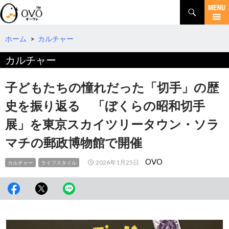
検
索
コ
ン
テ
ホーム
>
カルチャー
ン
カルチャー
ツ
へ
移
子どもたちの憧れだった「切手」の歴
動
史を振り返る 「ぼくらの昭和切手
展」を東京スカイツリータウン・ソラ
マチの郵政博物館で開催
OVO
2026年1月25日
カルチャー
ライフスタイル