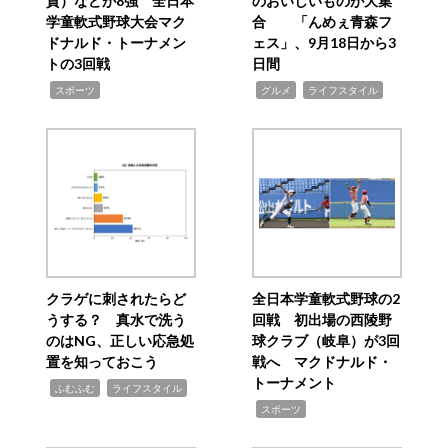
賀）などが8強 全日本
のおいしいものが大集
学童軟式野球大会マク
合 「んめぇ青森フ
ドナルド・トーナメン
ェス」、9月18日から3
トの3回戦
日間
,
,
,
スポーツ
グルメ
ライフスタイル
クラゲに刺されたらど
全日本学童軟式野球の2
うする？ 真水で洗う
回戦 初出場の西陵野
のはNG、正しい応急処
球クラブ（岐阜）が3回
置を知っておこう
戦へ マクドナルド・
トーナメント
,
,
ふむふむ
ライフスタイル
,
スポーツ