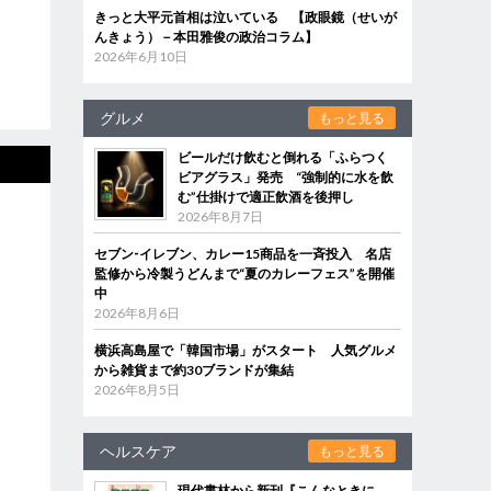
きっと大平元首相は泣いている 【政眼鏡（せいが
んきょう）－本田雅俊の政治コラム】
2026年6月10日
グルメ
もっと見る
ビールだけ飲むと倒れる「ふらつく
ビアグラス」発売 “強制的に水を飲
む”仕掛けで適正飲酒を後押し
2026年8月7日
セブン‐イレブン、カレー15商品を一斉投入 名店
監修から冷製うどんまで“夏のカレーフェス”を開催
中
2026年8月6日
横浜高島屋で「韓国市場」がスタート 人気グルメ
から雑貨まで約30ブランドが集結
2026年8月5日
ヘルスケア
もっと見る
現代書林から新刊『こんなときに