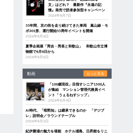
文」はどれ？ 最新作『永遠の記
憶』発売で読者参加型キャンペーン
2026年8月7日
55年間、京の街を走り続けてきた車両 嵐山線・モ
ボ301形、運行開始55周年イベントを開催
2026年8月6日
夏季企画展「秀吉・秀長と和歌山」 和歌山市立博
物館で8月8日から
2026年8月6日
動画
もっと見る
「100歳現役」目指すシニア1500人
が集結 マンション管理代務員イベ
ント「うぇるねすシップ」
2026年8月4日
AI時代、「暗黙知」は継承できるのか 「デジブ
レ」説明会／ラウンドテーブル
2026年8月3日
紀伊勝浦の魅力を堪能 ホテル浦島、日昇館をリニ