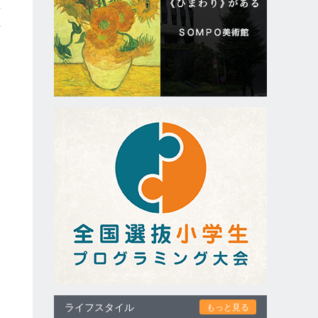
真
住
す
物
公
ライフスタイル
もっと見る