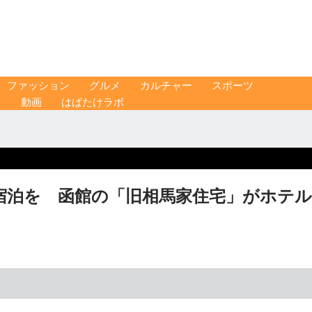
ファッション
グルメ
カルチャー
スポーツ
ス
動画
はばたけラボ
宿泊を 函館の「旧相馬家住宅」がホテル