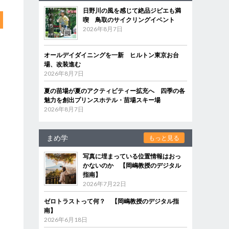
日野川の風を感じて絶品ジビエも満
喫 鳥取のサイクリングイベント
2026年8月7日
オールデイダイニングを一新 ヒルトン東京お台
場、改装進む
2026年8月7日
夏の苗場が夏のアクティビティー拡充へ 四季の各
魅力を創出プリンスホテル・苗場スキー場
2026年8月7日
まめ学
もっと見る
写真に埋まっている位置情報はおっ
かないのか 【岡嶋教授のデジタル
指南】
2026年7月22日
ゼロトラストって何？ 【岡嶋教授のデジタル指
南】
2026年6月18日