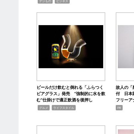
,
,
デジもの
ビジネス
ビールだけ飲むと倒れる「ふらつく
故人の「
ビアグラス」発売 “強制的に水を飲
付 日本
む”仕掛けで適正飲酒を後押し
フリーア
,
,
グルメ
ライフスタイル
PR