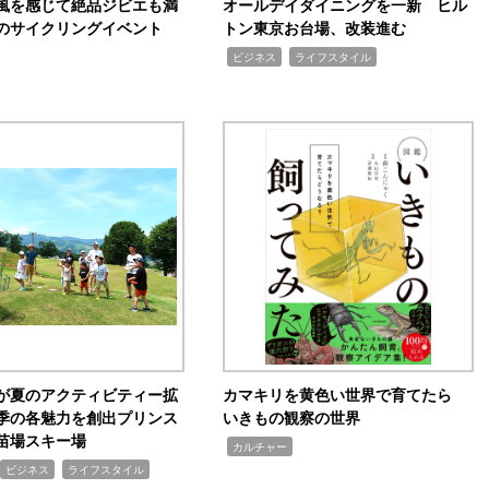
風を感じて絶品ジビエも満
オールデイダイニングを一新 ヒル
のサイクリングイベント
トン東京お台場、改装進む
,
,
ビジネス
ライフスタイル
が夏のアクティビティー拡
カマキリを黄色い世界で育てたら
季の各魅力を創出プリンス
いきもの観察の世界
苗場スキー場
,
カルチャー
,
ビジネス
ライフスタイル