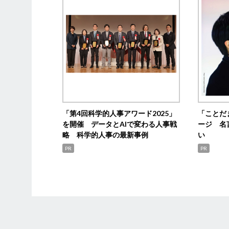
「第4回科学的人事アワード2025」
「ことだ
を開催 データとAIで変わる人事戦
ージ 名
略 科学的人事の最新事例
い
PR
PR