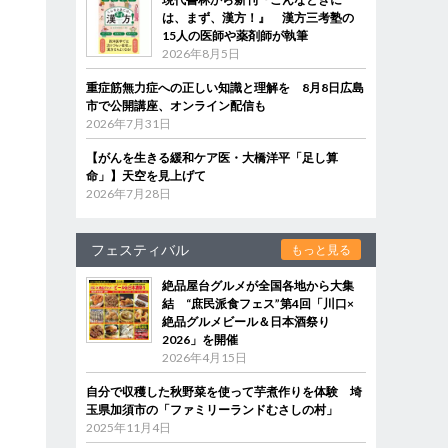
は、まず、漢方！』 漢方三考塾の
15人の医師や薬剤師が執筆
2026年8月5日
重症筋無力症への正しい知識と理解を 8月8日広島
市で公開講座、オンライン配信も
2026年7月31日
【がんを生きる緩和ケア医・大橋洋平「足し算
命」】天空を見上げて
2026年7月28日
フェスティバル
もっと見る
絶品屋台グルメが全国各地から大集
結 “庶民派食フェス”第4回「川口×
絶品グルメビール＆日本酒祭り
2026」を開催
2026年4月15日
自分で収穫した秋野菜を使って芋煮作りを体験 埼
玉県加須市の「ファミリーランドむさしの村」
2025年11月4日