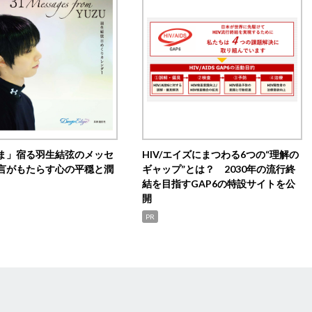
ま」宿る羽生結弦のメッセ
HIV/エイズにまつわる6つの“理解の
言がもたらす心の平穏と潤
ギャップ”とは？ 2030年の流行終
結を目指すGAP6の特設サイトを公
開
PR