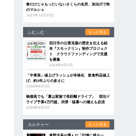
春だけじゃもったいないさくらの名所、加治川で秋
のマルシェ
2025年10月23日
ふむふむ
もっと見る
四日市の公害克服の歴史を伝える絵
本『スモックリン』制作プロジェク
ト クラウドファンディングで支援
を募集
2026年8月5日
「中東発」値上げラッシュが本格化 飲食料品値上
げ、約3年ぶりの多さに
2026年8月4日
物価高でも「夏は家族で長距離ドライブ」 宿泊ド
ライブ予算4万円超、渋滞・猛暑への備えも必須
2026年8月3日
カルチャー
もっと見る
東野圭吾が選んだ「記憶に残る一