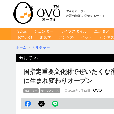
OVO [オーヴォ]
話題の情報を発信するサイト
コンテンツへ移動
検
SDGs
ジェンダー
ライフスタイル
エンタメ
索
おでかけ
まめ学
デジもの
ペット
ビジネ
ホーム
>
カルチャー
カルチャー
国指定重要文化財でぜいたくな
に生まれ変わりオープン
OVO
2026年2月12日
カルチャー
ライフスタイル