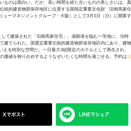
いものは面白い。だが、長い時間を経た古いものの美しさには、
伝統的建造物群保存地区に位置する国指定重要文化財「旧相馬家
ge」（バリューマネジメントグループ・大阪）として3月1日（日）に開業
として建築された「旧相馬家住宅」。函館港を臨む一等地に、当時
て建てられた。国選定重要伝統的建造物群保存地区内にあり、建
もいえる特別な空間だ。一日最大3組限定のホテルとして再生され、
の価値を独り占めするようなぜいたくな時間を過ごせる。予約は