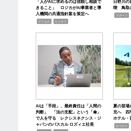
「人がAIに求めるのは信頼し相談で
日野川の
きること」 ロジカがAI事業者と導
喫 鳥取
入機関の共通指針案を策定へ
,
スポーツ
,
,
デジもの
ビジネス
AIは「手段」、最終責任は「人間の
夏の苗場
判断」 「法の支配」という「傘」
充へ 四
で人を守る レクシスネクシス・ジ
ホテル・
ャパンのパスカル ロズィエ社長
,
,
おでかけ