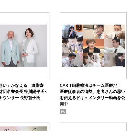
想い」かなえる 遺贈寄
CAR T細胞療法はチーム医療だ！
財団名誉会長 笹川陽平氏×
医療従事者の情熱、患者さんの思い
ナウンサー 長野智子氏
を伝えるドキュメンタリー動画を公
開中
PR