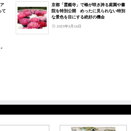
ア
京都「霊鑑寺」で椿が咲き誇る庭園や書
って
院を特別公開 めったに見られない特別
な景色を目にする絶好の機会
2025年3月16日
タ”