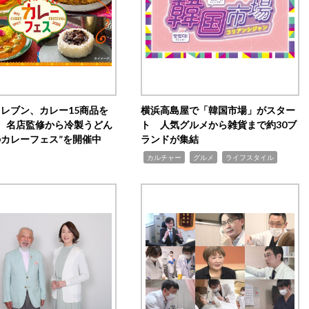
イレブン、カレー15商品を
横浜高島屋で「韓国市場」がスター
 名店監修から冷製うどん
ト 人気グルメから雑貨まで約30ブ
のカレーフェス”を開催中
ランドが集結
,
,
,
カルチャー
グルメ
ライフスタイル