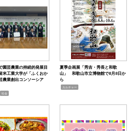
で園芸農業の持続的発展目
夏季企画展「秀吉・秀長と和歌
留米工業大学が「ふくおか
山」 和歌山市立博物館で8月8日か
芸農業創出コンソーシア
ら
,
カルチャー
社会