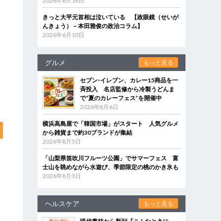
2026年6月18日
きっと大平元首相は泣いている 【政眼鏡（せいが
んきょう）－本田雅俊の政治コラム】
2026年6月10日
グルメ
もっと見る
セブン‐イレブン、カレー15商品を一
斉投入 名店監修から冷製うどんま
で“夏のカレーフェス”を開催中
2026年8月6日
横浜高島屋で「韓国市場」がスタート 人気グルメ
から雑貨まで約30ブランドが集結
2026年8月5日
「山梨県笛吹川フルーツ公園」でサマーフェス 富
士山を眺めながら水遊び、季節限定の桃のかき氷も
2026年8月3日
ヘルスケア
もっと見る