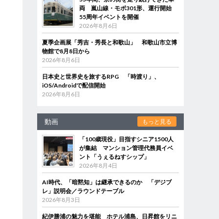
両 嵐山線・モボ301形、運行開始
55周年イベントを開催
2026年8月6日
夏季企画展「秀吉・秀長と和歌山」 和歌山市立博
物館で8月8日から
2026年8月6日
日本史と世界史を旅するRPG 「時渡り」、
iOS/Androidで配信開始
2026年8月6日
動画
もっと見る
「100歳現役」目指すシニア1500人
が集結 マンション管理代務員イベ
ント「うぇるねすシップ」
2026年8月4日
AI時代、「暗黙知」は継承できるのか 「デジブ
レ」説明会／ラウンドテーブル
2026年8月3日
紀伊勝浦の魅力を堪能 ホテル浦島、日昇館をリニ