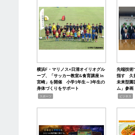
横浜F・マリノス×日清オイリオグル
先端技術
ープ、「サッカー教室&食育講座 in
指す 久
宮崎」を開催 小学1年生～3年生の
未来型園
身体づくりをサポート
ム」参画
,
,
,
スポーツ
ビジネス