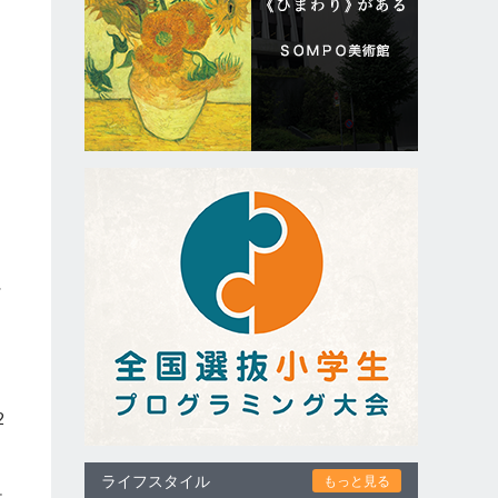
」
そ
を
2
ライフスタイル
もっと見る
ケ