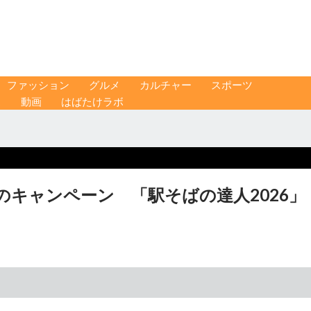
ファッション
グルメ
カルチャー
スポーツ
ス
動画
はばたけラボ
のキャンペーン 「駅そばの達人2026」