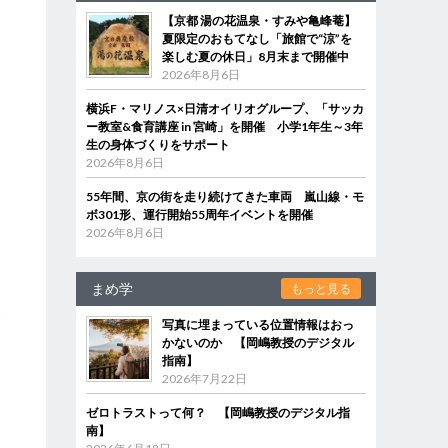
【京都 湯の花温泉・すみや亀峰菴】
夏限定のおもてなし「旅館で“涼”を
定
楽しむ夏の休日」8月末まで開催中
2026年8月6日
横浜F・マリノス×日清オイリオグループ、「サッカ
ー教室&食育講座 in 宮崎」を開催 小学1年生～3年
生の身体づくりをサポート
2026年8月6日
55年間、京の街を走り続けてきた車両 嵐山線・モ
ボ301形、運行開始55周年イベントを開催
2026年8月6日
まめ学
もっと見る
写真に埋まっている位置情報はおっ
かないのか 【岡嶋教授のデジタル
指南】
2026年7月22日
ゼロトラストって何？ 【岡嶋教授のデジタル指
南】