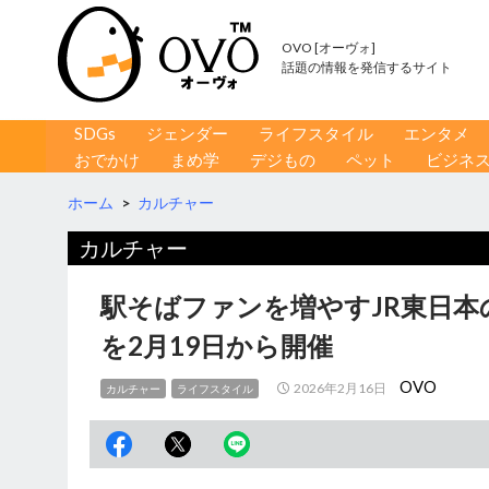
OVO [オーヴォ]
話題の情報を発信するサイト
コンテンツへ移動
検
SDGs
ジェンダー
ライフスタイル
エンタメ
索
おでかけ
まめ学
デジもの
ペット
ビジネ
ホーム
>
カルチャー
カルチャー
駅そばファンを増やすJR東日本
を2月19日から開催
OVO
2026年2月16日
カルチャー
ライフスタイル