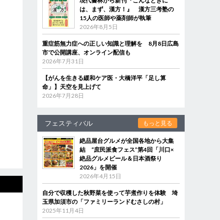
現代書林から新刊『こんなときに
は、まず、漢方！』 漢方三考塾の
15人の医師や薬剤師が執筆
2026年8月5日
重症筋無力症への正しい知識と理解を 8月8日広島
市で公開講座、オンライン配信も
2026年7月31日
【がんを生きる緩和ケア医・大橋洋平「足し算
命」】天空を見上げて
2026年7月28日
フェスティバル
もっと見る
絶品屋台グルメが全国各地から大集
結 “庶民派食フェス”第4回「川口×
絶品グルメビール＆日本酒祭り
2026」を開催
2026年4月15日
自分で収穫した秋野菜を使って芋煮作りを体験 埼
玉県加須市の「ファミリーランドむさしの村」
2025年11月4日