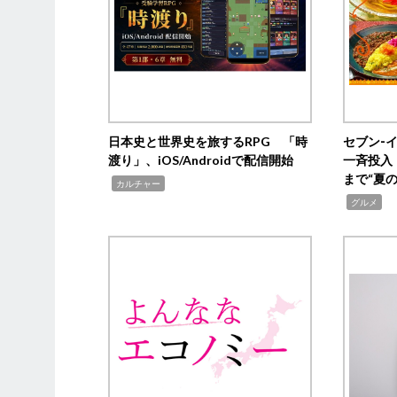
日本史と世界史を旅するRPG 「時
セブン‐
渡り」、iOS/Androidで配信開始
一斉投入
まで“夏
,
カルチャー
,
グルメ