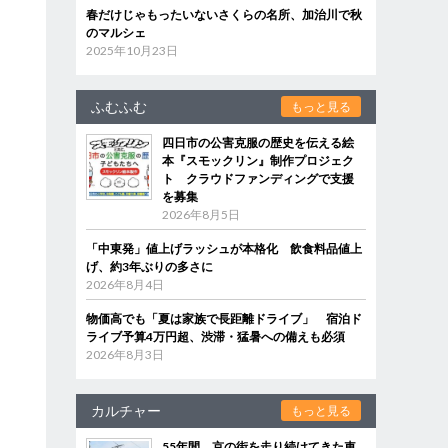
春だけじゃもったいないさくらの名所、加治川で秋
のマルシェ
2025年10月23日
ふむふむ
もっと見る
四日市の公害克服の歴史を伝える絵
本『スモックリン』制作プロジェク
ト クラウドファンディングで支援
を募集
2026年8月5日
「中東発」値上げラッシュが本格化 飲食料品値上
げ、約3年ぶりの多さに
2026年8月4日
物価高でも「夏は家族で長距離ドライブ」 宿泊ド
ライブ予算4万円超、渋滞・猛暑への備えも必須
2026年8月3日
カルチャー
もっと見る
55年間、京の街を走り続けてきた車