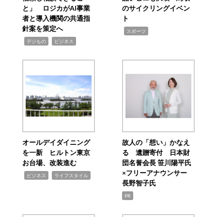
と」 ロジカがAI事業
のサイクリングイベン
者と導入機関の共通指
ト
針案を策定へ
,
スポーツ
,
,
デジもの
ビジネス
オールデイダイニング
故人の「想い」かなえ
を一新 ヒルトン東京
る 遺贈寄付 日本財
お台場、改装進む
団名誉会長 笹川陽平氏
×フリーアナウンサー
,
,
ビジネス
ライフスタイル
長野智子氏
PR