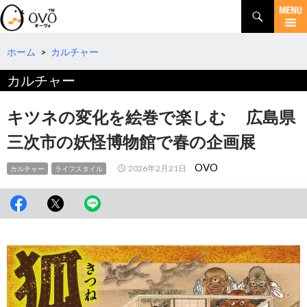
検
索
コ
ン
テ
ホーム
>
カルチャー
ン
カルチャー
ツ
へ
移
キツネの変化を絵巻で楽しむ 広島県
動
三次市の妖怪博物館で春の企画展
OVO
2026年2月21日
カルチャー
ライフスタイル