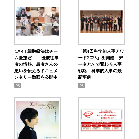
CAR T細胞療法はチー
「第4回科学的人事アワ
ム医療だ！ 医療従事
ード2025」を開催 デ
者の情熱、患者さんの
ータとAIで変わる人事
思いを伝えるドキュメ
戦略 科学的人事の最
ンタリー動画を公開中
新事例
PR
PR