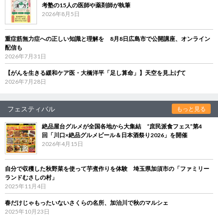
考塾の15人の医師や薬剤師が執筆
2026年8月5日
重症筋無力症への正しい知識と理解を 8月8日広島市で公開講座、オンライン
配信も
2026年7月31日
【がんを生きる緩和ケア医・大橋洋平「足し算命」】天空を見上げて
2026年7月28日
フェスティバル
もっと見る
絶品屋台グルメが全国各地から大集結 “庶民派食フェス”第4
回「川口×絶品グルメビール＆日本酒祭り2026」を開催
2026年4月15日
自分で収穫した秋野菜を使って芋煮作りを体験 埼玉県加須市の「ファミリー
ランドむさしの村」
2025年11月4日
春だけじゃもったいないさくらの名所、加治川で秋のマルシェ
2025年10月23日