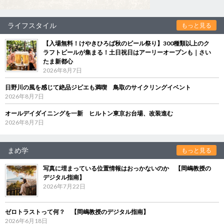
ライフスタイル
もっと見る
【入場無料！けやきひろば秋のビール祭り】300種類以上のク
ラフトビールが集まる！土日祝日はアーリーオープンも｜さい
たま新都心
2026年8月7日
日野川の風を感じて絶品ジビエも満喫 鳥取のサイクリングイベント
2026年8月7日
オールデイダイニングを一新 ヒルトン東京お台場、改装進む
2026年8月7日
まめ学
もっと見る
写真に埋まっている位置情報はおっかないのか 【岡嶋教授の
デジタル指南】
2026年7月22日
ゼロトラストって何？ 【岡嶋教授のデジタル指南】
2026年6月18日