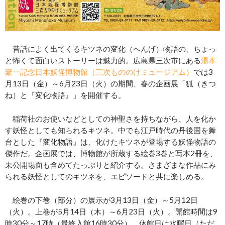
昔話によく出てくるキツネの変化（へんげ）物語の、ちょっ
と怖くて面白いストーリーは魅力的。広島県三次市にある
湯本
豪一記念日本妖怪博物館（三次もののけミュージアム）
では3
月13日（金）～6月23日（火）の期間、春の企画展「狐（きつ
ね）と『変化物語』」を開催する。
稲荷社のお使いなどとしての神聖さを持ちながら、人を化か
す妖怪としても知られるキツネ。中でも江戸時代の丹後国を舞
台とした『変化物語』は、化けたキツネが登場する妖怪物語の
傑作だ。企画展では、博物館が所蔵する絵巻3巻と写本2冊を、
未公開場面も含めてたっぷりと紹介する。さまざまな作品にみ
られる妖怪としてのキツネを、エピソードと共に楽しめる。
絵巻の下巻（部分）の展示が3月13日（金）～5月12日
（火）。上巻が5月14日（木）～6月23日（火）。開館時間は9
時30分～17時（最終入館16時30分）。休館日は水曜日（ただ