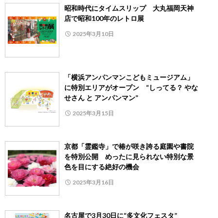
昭和時代にタイムスリップ 大丸福岡天神
店で昭和100年のレトロ展
2025年3月10日
「横浜アンパンマンこどもミュージアム」
に特別エリアがオープン “しってる？ やな
せさん と アンパンマン”
2025年3月15日
京都「霊鑑寺」で椿が咲き誇る庭園や書院
を特別公開 めったに見られない特別な景
色を目にする絶好の機会
2025年3月16日
名古屋で3月30日に“多文化フェスタ”