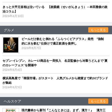
きっと大平元首相は泣いている 【政眼鏡（せいがんきょう）－本田雅俊の政
治コラム】
2026年6月10日
グルメ
もっと見る
ビールだけ飲むと倒れる「ふらつくビアグラス」発売 “強制
的に水を飲む”仕掛けで適正飲酒を後押し
2026年8月7日
セブン‐イレブン、カレー15商品を一斉投入 名店監修から冷製うどんまで“夏
のカレーフェス”を開催中
2026年8月6日
横浜高島屋で「韓国市場」がスタート 人気グルメから雑貨まで約30ブランド
が集結
2026年8月5日
ヘルスケア
もっと見る
現代書林から新刊『こんなときには、まず、漢方！』 漢方三