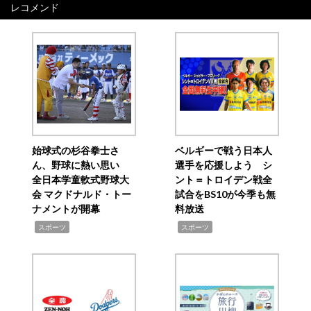
レコメンド
始球式の杉谷拳士さ
ベルギーで戦う日本人
ん、野球に熱い思い
選手を応援しよう シ
全日本学童軟式野球大
ント＝トロイデン戦全
会 マクドナルド・トー
試合をBS10が今季も無
ナメントが開幕
料放送
,
,
スポーツ
スポーツ