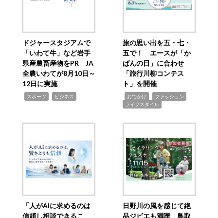
ドジャースタジアムで
旅の思い出を五・七・
「いわて牛」など岩手
五で！ エースが「か
県産農畜産物をPR JA
ばんの日」に合わせ
全農いわてが8月10日～
「旅行川柳コンテス
12日に実施
ト」を開催
,
,
,
,
,
スポーツ
ビジネス
おでかけ
ファッション
ライフスタイル
「人がAIに求めるのは
日野川の風を感じて絶
信頼し相談できるこ
品ジビエも満喫 鳥取