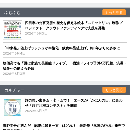
ふむふむ
もっと見る
四日市の公害克服の歴史を伝える絵本『スモックリン』制作プ
ロジェクト クラウドファンディングで支援を募集
2026年8月5日
「中東発」値上げラッシュが本格化 飲食料品値上げ、約3年ぶりの多さに
2026年8月4日
物価高でも「夏は家族で長距離ドライブ」 宿泊ドライブ予算4万円超、渋滞・
猛暑への備えも必須
2026年8月3日
カルチャー
もっと見る
旅の思い出を五・七・五で！ エースが「かばんの日」に合わ
せ「旅行川柳コンテスト」を開催
2026年8月7日
東野圭吾が選んだ「記憶に残る一文」はどれ？ 最新作『永遠の記憶』発売で