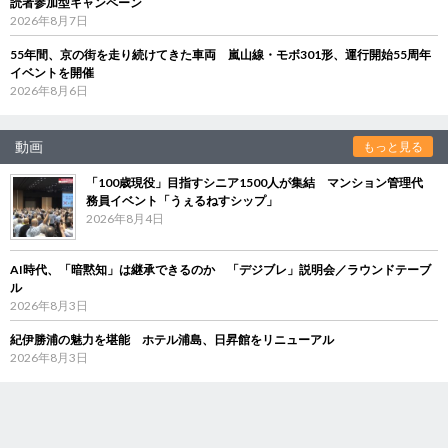
読者参加型キャンペーン
2026年8月7日
55年間、京の街を走り続けてきた車両 嵐山線・モボ301形、運行開始55周年
イベントを開催
2026年8月6日
動画
もっと見る
「100歳現役」目指すシニア1500人が集結 マンション管理代
務員イベント「うぇるねすシップ」
2026年8月4日
AI時代、「暗黙知」は継承できるのか 「デジブレ」説明会／ラウンドテーブ
ル
2026年8月3日
紀伊勝浦の魅力を堪能 ホテル浦島、日昇館をリニューアル
2026年8月3日