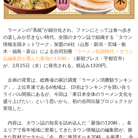
ラーメンの“系統”が細分化され、ファンにとっては食べ歩き
の楽しみが尽きない時代。全国のタウン誌で組織する「タウン
情報全国ネットワーク」加盟の6社（山形・新潟・宮城・栃
木・福島・富山）による合同別冊
『ラーメン戦国時代 — タウン
誌編集部が選んだ最強の120杯』
（新朝プレス・宇都宮市）
が、2月25日（水）に発売される。税込み1320円。
企画の背景は、総務省の家計調査「ラーメン消費額ランキン
グ」。上位常連である6地域は、日頃はランキングを競い合う
ライバル関係にあるが、今回は「東日本全体のラーメン文化を
盛り上げたい」という思いから、初の合同出版プロジェクトが
実現した。
内容は、タウン誌の知見を詰め込んだ「最強の120杯」。各
エリアで長年地域に密着してきたタウン情報誌の編集部が、膨
大な取材データから「今、真に推奨すべき20杯」を厳選し、合