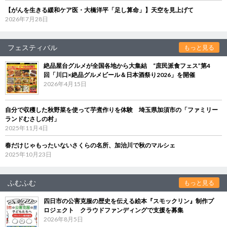
【がんを生きる緩和ケア医・大橋洋平「足し算命」】天空を見上げて
2026年7月28日
フェスティバル
もっと見る
絶品屋台グルメが全国各地から大集結 “庶民派食フェス”第4
回「川口×絶品グルメビール＆日本酒祭り2026」を開催
2026年4月15日
自分で収穫した秋野菜を使って芋煮作りを体験 埼玉県加須市の「ファミリー
ランドむさしの村」
2025年11月4日
春だけじゃもったいないさくらの名所、加治川で秋のマルシェ
2025年10月23日
ふむふむ
もっと見る
四日市の公害克服の歴史を伝える絵本『スモックリン』制作プ
ロジェクト クラウドファンディングで支援を募集
2026年8月5日