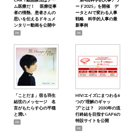
ム医療だ！ 医療従事
ード2025」を開催 デ
者の情熱、患者さんの
ータとAIで変わる人事
思いを伝えるドキュメ
戦略 科学的人事の最
ンタリー動画を公開中
新事例
PR
PR
「ことだま」宿る羽生
HIV/エイズにまつわる6
結弦のメッセージ 名
つの“理解のギャッ
言がもたらす心の平穏
プ”とは？ 2030年の流
と潤い
行終結を目指すGAP6の
特設サイトを公開
PR
PR