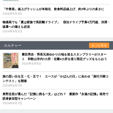
「中東発」値上げラッシュが本格化 飲食料品値上げ、約3年ぶりの多さに
2026年8月4日
物価高でも「夏は家族で長距離ドライブ」 宿泊ドライブ予算4万円超、渋滞・
猛暑への備えも必須
2026年8月3日
カルチャー
もっと見る
豊臣秀吉・秀長兄弟ゆかりの地を巡るスタンプラリーがスター
ト 和歌山市内5カ所・近畿6カ所を巡り限定グッズをもらおう
2026年8月8日
旅の思い出を五・七・五で！ エースが「かばんの日」に合わせ「旅行川柳コ
ンテスト」を開催
2026年8月7日
東野圭吾が選んだ「記憶に残る一文」はどれ？ 最新作『永遠の記憶』発売で
読者参加型キャンペーン
2026年8月7日