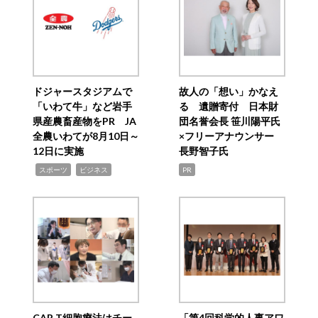
ドジャースタジアムで
故人の「想い」かなえ
「いわて牛」など岩手
る 遺贈寄付 日本財
県産農畜産物をPR JA
団名誉会長 笹川陽平氏
全農いわてが8月10日～
×フリーアナウンサー
12日に実施
長野智子氏
,
,
スポーツ
ビジネス
PR
CAR T細胞療法はチー
「第4回科学的人事アワ