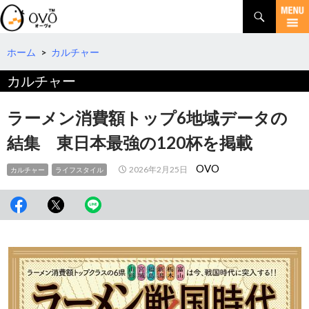
検
索
コ
ン
テ
ホーム
>
カルチャー
ン
カルチャー
ツ
へ
移
ラーメン消費額トップ6地域データの
動
結集 東日本最強の120杯を掲載
OVO
2026年2月25日
カルチャー
ライフスタイル