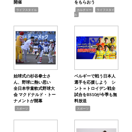
開催
をもらおう
,
,
,
ライフスタイル
カルチャー
ライフスタイ
ル
始球式の杉谷拳士さ
ベルギーで戦う日本人
ん、野球に熱い思い
選手を応援しよう シ
全日本学童軟式野球大
ント＝トロイデン戦全
会 マクドナルド・トー
試合をBS10が今季も無
ナメントが開幕
料放送
,
,
スポーツ
スポーツ