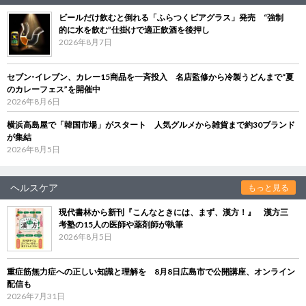
ビールだけ飲むと倒れる「ふらつくビアグラス」発売 “強制
的に水を飲む”仕掛けで適正飲酒を後押し
2026年8月7日
セブン‐イレブン、カレー15商品を一斉投入 名店監修から冷製うどんまで“夏
のカレーフェス”を開催中
2026年8月6日
横浜高島屋で「韓国市場」がスタート 人気グルメから雑貨まで約30ブランド
が集結
2026年8月5日
ヘルスケア
もっと見る
現代書林から新刊『こんなときには、まず、漢方！』 漢方三
考塾の15人の医師や薬剤師が執筆
2026年8月5日
重症筋無力症への正しい知識と理解を 8月8日広島市で公開講座、オンライン
配信も
2026年7月31日