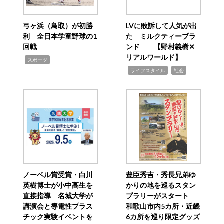
弓ヶ浜（鳥取）が初勝
LVに敗訴して人気が出
利 全日本学童野球の1
た ミルクティーブラ
回戦
ンド 【野村義樹✕
リアルワールド】
,
スポーツ
,
,
ライフスタイル
社会
ノーベル賞受賞・白川
豊臣秀吉・秀長兄弟ゆ
英樹博士が小中高生を
かりの地を巡るスタン
直接指導 名城大学が
プラリーがスタート
講演会と導電性プラス
和歌山市内5カ所・近畿
チック実験イベントを
6カ所を巡り限定グッズ