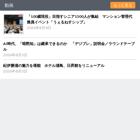
動画
もっと見る
「100歳現役」目指すシニア1500人が集結 マンション管理代
務員イベント「うぇるねすシップ」
2026年8月4日
AI時代、「暗黙知」は継承できるのか 「デジブレ」説明会／ラウンドテーブ
ル
2026年8月3日
紀伊勝浦の魅力を堪能 ホテル浦島、日昇館をリニューアル
2026年8月3日