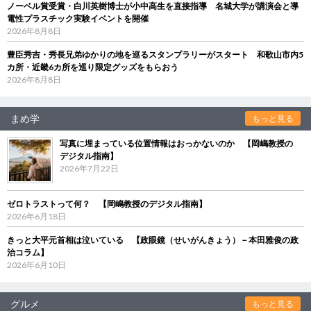
ノーベル賞受賞・白川英樹博士が小中高生を直接指導 名城大学が講演会と導
電性プラスチック実験イベントを開催
2026年8月8日
豊臣秀吉・秀長兄弟ゆかりの地を巡るスタンプラリーがスタート 和歌山市内5
カ所・近畿6カ所を巡り限定グッズをもらおう
2026年8月8日
まめ学
もっと見る
写真に埋まっている位置情報はおっかないのか 【岡嶋教授の
デジタル指南】
2026年7月22日
ゼロトラストって何？ 【岡嶋教授のデジタル指南】
2026年6月18日
きっと大平元首相は泣いている 【政眼鏡（せいがんきょう）－本田雅俊の政
治コラム】
2026年6月10日
グルメ
もっと見る