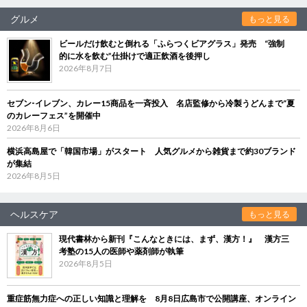
グルメ
もっと見る
ビールだけ飲むと倒れる「ふらつくビアグラス」発売 “強制
的に水を飲む”仕掛けで適正飲酒を後押し
2026年8月7日
セブン‐イレブン、カレー15商品を一斉投入 名店監修から冷製うどんまで“夏
のカレーフェス”を開催中
2026年8月6日
横浜高島屋で「韓国市場」がスタート 人気グルメから雑貨まで約30ブランド
が集結
2026年8月5日
ヘルスケア
もっと見る
現代書林から新刊『こんなときには、まず、漢方！』 漢方三
考塾の15人の医師や薬剤師が執筆
2026年8月5日
重症筋無力症への正しい知識と理解を 8月8日広島市で公開講座、オンライン