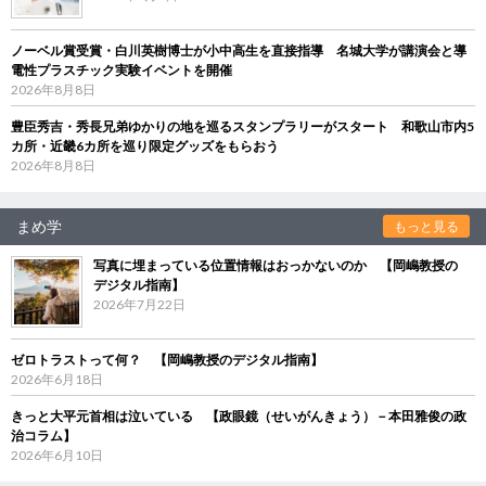
ノーベル賞受賞・白川英樹博士が小中高生を直接指導 名城大学が講演会と導
電性プラスチック実験イベントを開催
2026年8月8日
豊臣秀吉・秀長兄弟ゆかりの地を巡るスタンプラリーがスタート 和歌山市内5
カ所・近畿6カ所を巡り限定グッズをもらおう
2026年8月8日
まめ学
もっと見る
写真に埋まっている位置情報はおっかないのか 【岡嶋教授の
デジタル指南】
2026年7月22日
ゼロトラストって何？ 【岡嶋教授のデジタル指南】
2026年6月18日
きっと大平元首相は泣いている 【政眼鏡（せいがんきょう）－本田雅俊の政
治コラム】
2026年6月10日