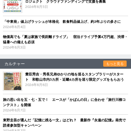
ロジェクト クラウドファンディングで支援を募集
2026年8月5日
「中東発」値上げラッシュが本格化 飲食料品値上げ、約3年ぶりの多さに
2026年8月4日
物価高でも「夏は家族で長距離ドライブ」 宿泊ドライブ予算4万円超、渋滞・
猛暑への備えも必須
2026年8月3日
カルチャー
もっと見る
豊臣秀吉・秀長兄弟ゆかりの地を巡るスタンプラリーがスター
ト 和歌山市内5カ所・近畿6カ所を巡り限定グッズをもらおう
2026年8月8日
旅の思い出を五・七・五で！ エースが「かばんの日」に合わせ「旅行川柳コ
ンテスト」を開催
2026年8月7日
東野圭吾が選んだ「記憶に残る一文」はどれ？ 最新作『永遠の記憶』発売で
読者参加型キャンペーン
2026年8月7日