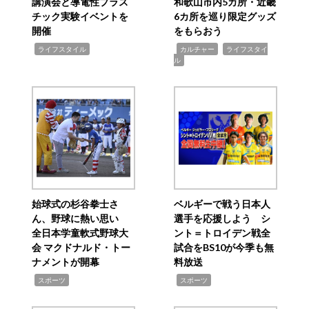
講演会と導電性プラス
和歌山市内5カ所・近畿
チック実験イベントを
6カ所を巡り限定グッズ
開催
をもらおう
,
,
,
ライフスタイル
カルチャー
ライフスタイ
ル
始球式の杉谷拳士さ
ベルギーで戦う日本人
ん、野球に熱い思い
選手を応援しよう シ
全日本学童軟式野球大
ント＝トロイデン戦全
会 マクドナルド・トー
試合をBS10が今季も無
ナメントが開幕
料放送
,
,
スポーツ
スポーツ