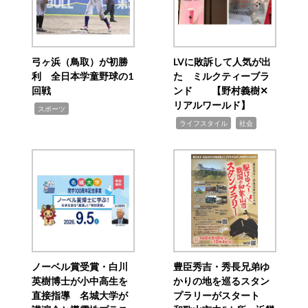
弓ヶ浜（鳥取）が初勝
LVに敗訴して人気が出
利 全日本学童野球の1
た ミルクティーブラ
回戦
ンド 【野村義樹✕
リアルワールド】
,
スポーツ
,
,
ライフスタイル
社会
ノーベル賞受賞・白川
豊臣秀吉・秀長兄弟ゆ
英樹博士が小中高生を
かりの地を巡るスタン
直接指導 名城大学が
プラリーがスタート