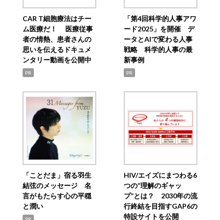
CAR T細胞療法はチー
「第4回科学的人事アワ
ム医療だ！ 医療従事
ード2025」を開催 デ
者の情熱、患者さんの
ータとAIで変わる人事
思いを伝えるドキュメ
戦略 科学的人事の最
ンタリー動画を公開中
新事例
PR
PR
「ことだま」宿る羽生
HIV/エイズにまつわる6
結弦のメッセージ 名
つの“理解のギャッ
言がもたらす心の平穏
プ”とは？ 2030年の流
と潤い
行終結を目指すGAP6の
特設サイトを公開
PR