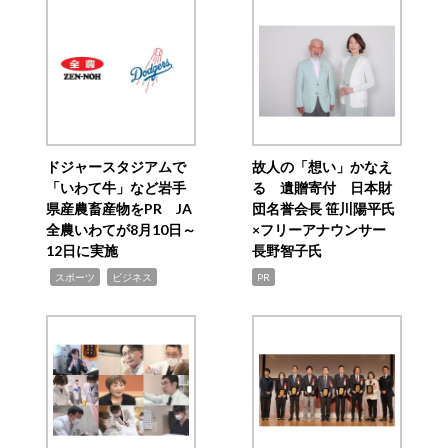
ドジャースタジアムで
故人の「想い」かなえ
「いわて牛」など岩手
る 遺贈寄付 日本財
県産農畜産物をPR JA
団名誉会長 笹川陽平氏
全農いわてが8月10日～
×フリーアナウンサー
12日に実施
長野智子氏
,
,
スポーツ
ビジネス
PR