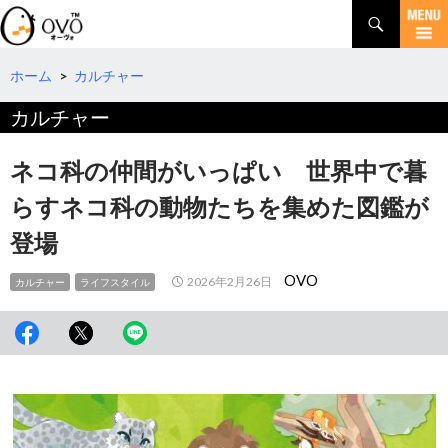
検
索
コ
ン
テ
ホーム
>
カルチャー
ン
カルチャー
ツ
へ
移
ネコ科の仲間がいっぱい 世界中で暮
動
らすネコ科の動物たちを集めた図鑑が
登場
OVO
2026年2月26日
カルチャー
ライフスタイル