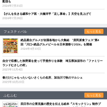
配信も
2026年7月31日
【がんを生きる緩和ケア医・大橋洋平「足し算命」】天空を見上げて
2026年7月28日
フェスティバル
もっと見る
絶品屋台グルメが全国各地から大集結 “庶民派食フェス”第4
回「川口×絶品グルメビール＆日本酒祭り2026」を開催
2026年4月15日
自分で収穫した秋野菜を使って芋煮作りを体験 埼玉県加須市の「ファミリー
ランドむさしの村」
2025年11月4日
春だけじゃもったいないさくらの名所、加治川で秋のマルシェ
2025年10月23日
ふむふむ
もっと見る
四日市の公害克服の歴史を伝える絵本『スモックリン』制作プ