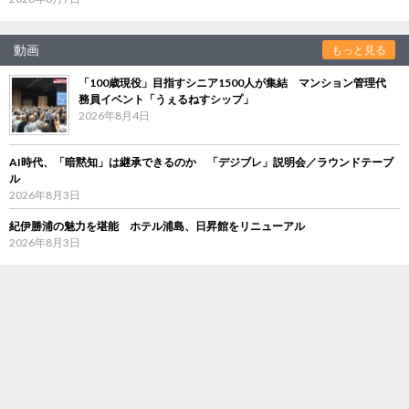
動画
もっと見る
「100歳現役」目指すシニア1500人が集結 マンション管理代
務員イベント「うぇるねすシップ」
2026年8月4日
AI時代、「暗黙知」は継承できるのか 「デジブレ」説明会／ラウンドテーブ
ル
2026年8月3日
紀伊勝浦の魅力を堪能 ホテル浦島、日昇館をリニューアル
2026年8月3日