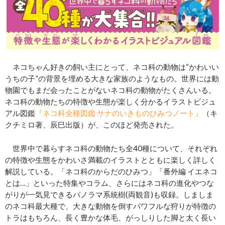
ネコちゃん好きの飼い主にとって、ネコ科の動物は“かわいい
うちの子”の背景を埋める大きな家族のようなもの。世界には動
物園でもまだ会ったことがないネコ科の動物がたくさんいる。
ネコ科の動物たちの特徴や生態が楽しく分かるイラストビジュ
アル図鑑
『ネコ科全種図鑑 サナのいきものひみつノート』
（キ
クチミロ著、辰巳出版）が、このほど発売された。
世界中で暮らすネコ科の動物たち全40種について、それぞれ
の特徴や生態をかわいさ満載のイラストとともに楽しく詳しく
解説している。「ネコ科のからだのひみつ」「番外編 イエネコ
とは…」といった特集やコラム、さらにはネコ科の進化やつな
がりが一気見できるパノラマ系統樹(両観音)も収録。しましま
のネコ科最大種で、大きな動物を倒すパワフルな狩りが特徴の
トラはもちろん、長く豊かな体毛、がっしりした脚と太く長い