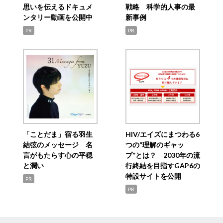
思いを伝えるドキュメ
戦略 科学的人事の最
ンタリー動画を公開中
新事例
PR
PR
「ことだま」宿る羽生
HIV/エイズにまつわる6
結弦のメッセージ 名
つの“理解のギャッ
言がもたらす心の平穏
プ”とは？ 2030年の流
と潤い
行終結を目指すGAP6の
特設サイトを公開
PR
PR