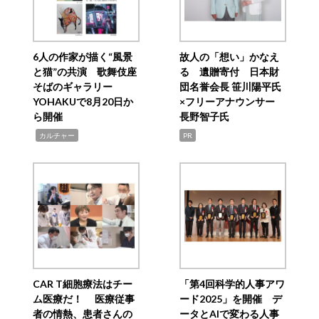
6人の作家が描く“風景
故人の「想い」かなえ
と猫”の共演 歌舞伎座
る 遺贈寄付 日本財
そばのギャラリー
団名誉会長 笹川陽平氏
YOHAKUで8月20日か
×フリーアナウンサー
ら開催
長野智子氏
,
カルチャー
PR
CAR T細胞療法はチー
「第4回科学的人事アワ
ム医療だ！ 医療従事
ード2025」を開催 デ
者の情熱、患者さんの
ータとAIで変わる人事