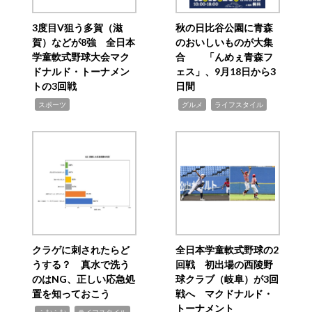
3度目V狙う多賀（滋
秋の日比谷公園に青森
賀）などが8強 全日本
のおいしいものが大集
学童軟式野球大会マク
合 「んめぇ青森フ
ドナルド・トーナメン
ェス」、9月18日から3
トの3回戦
日間
,
,
,
スポーツ
グルメ
ライフスタイル
クラゲに刺されたらど
全日本学童軟式野球の2
うする？ 真水で洗う
回戦 初出場の西陵野
のはNG、正しい応急処
球クラブ（岐阜）が3回
置を知っておこう
戦へ マクドナルド・
トーナメント
,
,