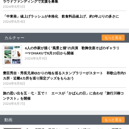
ラウドファンディングで支援を募集
2026年8月5日
「中東発」値上げラッシュが本格化 飲食料品値上げ、約3年ぶりの多さに
2026年8月4日
カルチャー
もっと見る
6人の作家が描く“風景と猫”の共演 歌舞伎座そばのギャラリ
ーYOHAKUで8月20日から開催
2026年8月9日
豊臣秀吉・秀長兄弟ゆかりの地を巡るスタンプラリーがスタート 和歌山市内5
カ所・近畿6カ所を巡り限定グッズをもらおう
2026年8月8日
旅の思い出を五・七・五で！ エースが「かばんの日」に合わせ「旅行川柳コ
ンテスト」を開催
2026年8月7日
動画
もっと見る