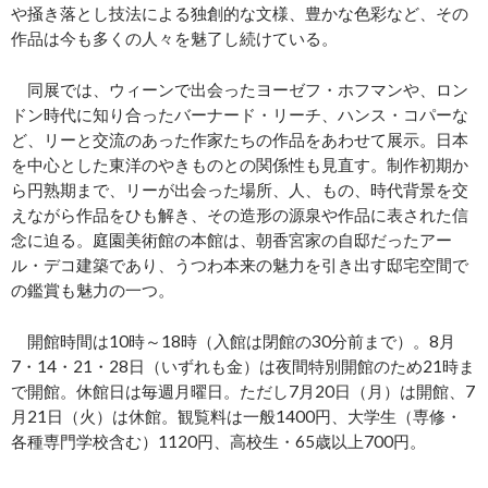
や掻き落とし技法による独創的な文様、豊かな色彩など、その
作品は今も多くの人々を魅了し続けている。
同展では、ウィーンで出会ったヨーゼフ・ホフマンや、ロン
ドン時代に知り合ったバーナード・リーチ、ハンス・コパーな
ど、リーと交流のあった作家たちの作品をあわせて展示。日本
を中心とした東洋のやきものとの関係性も見直す。制作初期か
ら円熟期まで、リーが出会った場所、人、もの、時代背景を交
えながら作品をひも解き、その造形の源泉や作品に表された信
念に迫る。庭園美術館の本館は、朝香宮家の自邸だったアー
ル・デコ建築であり、うつわ本来の魅力を引き出す邸宅空間で
の鑑賞も魅力の一つ。
開館時間は10時～18時（入館は閉館の30分前まで）。8月
7・14・21・28日（いずれも金）は夜間特別開館のため21時ま
で開館。休館日は毎週月曜日。ただし7月20日（月）は開館、7
月21日（火）は休館。観覧料は一般1400円、大学生（専修・
各種専門学校含む）1120円、高校生・65歳以上700円。