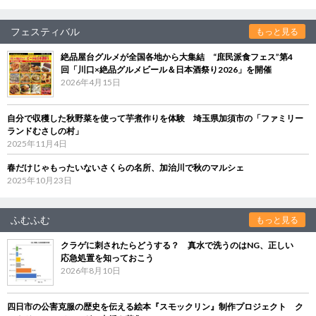
フェスティバル
もっと見る
絶品屋台グルメが全国各地から大集結 “庶民派食フェス”第4
回「川口×絶品グルメビール＆日本酒祭り2026」を開催
2026年4月15日
自分で収穫した秋野菜を使って芋煮作りを体験 埼玉県加須市の「ファミリー
ランドむさしの村」
2025年11月4日
春だけじゃもったいないさくらの名所、加治川で秋のマルシェ
2025年10月23日
ふむふむ
もっと見る
クラゲに刺されたらどうする？ 真水で洗うのはNG、正しい
応急処置を知っておこう
2026年8月10日
四日市の公害克服の歴史を伝える絵本『スモックリン』制作プロジェクト ク