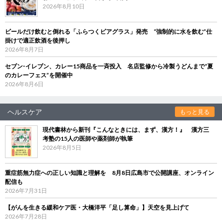
2026年8月10日
ビールだけ飲むと倒れる「ふらつくビアグラス」発売 “強制的に水を飲む”仕
掛けで適正飲酒を後押し
2026年8月7日
セブン‐イレブン、カレー15商品を一斉投入 名店監修から冷製うどんまで“夏
のカレーフェス”を開催中
2026年8月6日
ヘルスケア
もっと見る
現代書林から新刊『こんなときには、まず、漢方！』 漢方三
考塾の15人の医師や薬剤師が執筆
2026年8月5日
重症筋無力症への正しい知識と理解を 8月8日広島市で公開講座、オンライン
配信も
2026年7月31日
【がんを生きる緩和ケア医・大橋洋平「足し算命」】天空を見上げて
2026年7月28日