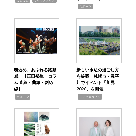
ふむふむ
ライフスタイル
,
スポーツ
魂込め、あふれる躍動
新しい水辺の過ごし方
感 【正田裕生 コラ
を提案 札幌市・豊平
ム 直線・曲線・斜め
川でイベント「川見
線】
2026」を開催
,
,
スポーツ
ライフスタイル