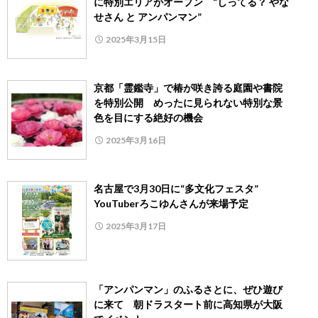
に特別エリアがオープン “しってる？ やな
せさん と アンパンマン”
2025年3月15日
京都「霊鑑寺」で椿が咲き誇る庭園や書院
を特別公開 めったに見られない特別な景
色を目にする絶好の機会
2025年3月16日
名古屋で3月30日に“多文化フェスタ”
YouTuberろこゆんさんが来場予定
2025年3月17日
「アンパンマン」のふるさとに、ぜひ遊び
に来て 朝ドラスタート前に高知県が大阪