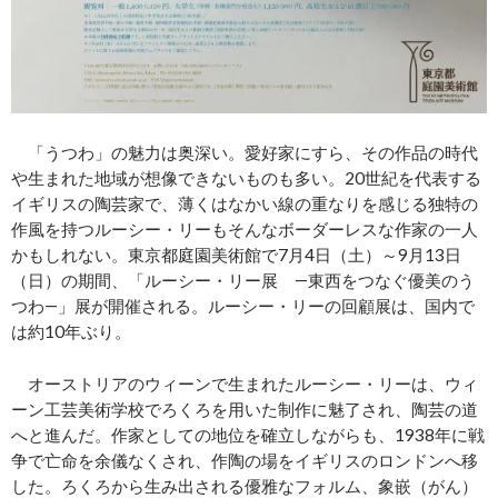
「うつわ」の魅力は奥深い。愛好家にすら、その作品の時代
や生まれた地域が想像できないものも多い。20世紀を代表する
イギリスの陶芸家で、薄くはなかい線の重なりを感じる独特の
作風を持つルーシー・リーもそんなボーダーレスな作家の一人
かもしれない。東京都庭園美術館で7月4日（土）～9月13日
（日）の期間、「ルーシー・リー展 ―東西をつなぐ優美のう
つわ―」展が開催される。ルーシー・リーの回顧展は、国内で
は約10年ぶり。
オーストリアのウィーンで生まれたルーシー・リーは、ウィ
ーン工芸美術学校でろくろを用いた制作に魅了され、陶芸の道
へと進んだ。作家としての地位を確立しながらも、1938年に戦
争で亡命を余儀なくされ、作陶の場をイギリスのロンドンへ移
した。ろくろから生み出される優雅なフォルム、象嵌（がん）