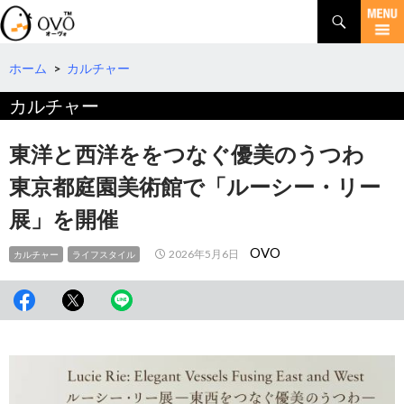
検
索
コ
ン
テ
ホーム
>
カルチャー
ン
カルチャー
ツ
へ
移
東洋と西洋ををつなぐ優美のうつわ
動
東京都庭園美術館で「ルーシー・リー
展」を開催
OVO
2026年5月6日
カルチャー
ライフスタイル