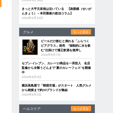
2026年6月18日
きっと大平元首相は泣いている 【政眼鏡（せいが
んきょう）－本田雅俊の政治コラム】
2026年6月10日
グルメ
もっと見る
ビールだけ飲むと倒れる「ふらつく
ビアグラス」発売 “強制的に水を飲
む”仕掛けで適正飲酒を後押し
2026年8月7日
セブン‐イレブン、カレー15商品を一斉投入 名店
監修から冷製うどんまで“夏のカレーフェス”を開催
中
2026年8月6日
横浜高島屋で「韓国市場」がスタート 人気グルメ
から雑貨まで約30ブランドが集結
2026年8月5日
ヘルスケア
もっと見る