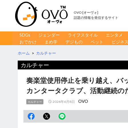
OVO [オーヴォ]
話題の情報を発信するサイト
コンテンツへ移動
検
SDGs
ジェンダー
ライフスタイル
エンタメ
索
おでかけ
まめ学
デジもの
ペット
ビジネ
ホーム
>
カルチャー
カルチャー
奏楽堂使用停止を乗り越え、バ
カンタータクラブ、活動継続の
OVO
2026年6月8日
カルチャー