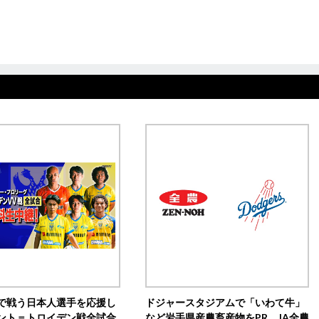
で戦う日本人選手を応援し
ドジャースタジアムで「いわて牛」
ント＝トロイデン戦全試合
など岩手県産農畜産物をPR JA全農