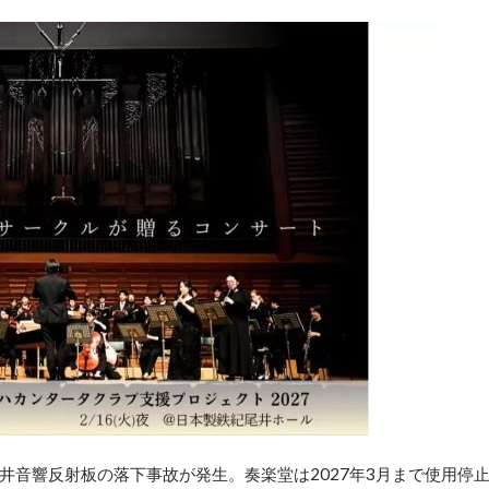
井音響反射板の落下事故が発生。奏楽堂は2027年3月まで使用停