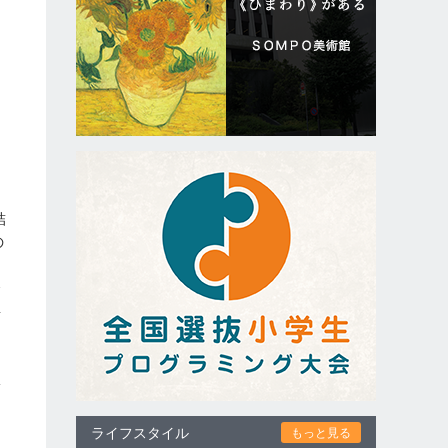
結
の
会
事
体
ライフスタイル
もっと見る