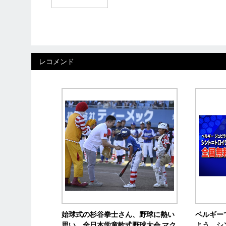
レコメンド
始球式の杉谷拳士さん、野球に熱い
ベルギー
思い 全日本学童軟式野球大会 マク
よう シ