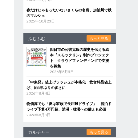
春だけじゃもったいないさくらの名所、加治川で秋
のマルシェ
2025年10月23日
ふむふむ
もっと見る
四日市の公害克服の歴史を伝える絵
本『スモックリン』制作プロジェク
ト クラウドファンディングで支援
を募集
2026年8月5日
「中東発」値上げラッシュが本格化 飲食料品値上
げ、約3年ぶりの多さに
2026年8月4日
物価高でも「夏は家族で長距離ドライブ」 宿泊ド
ライブ予算4万円超、渋滞・猛暑への備えも必須
2026年8月3日
カルチャー
もっと見る