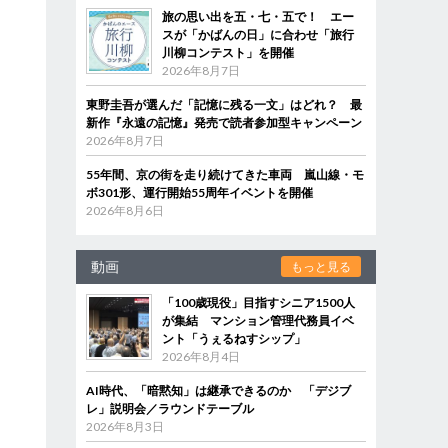
旅の思い出を五・七・五で！ エー
スが「かばんの日」に合わせ「旅行
川柳コンテスト」を開催
2026年8月7日
東野圭吾が選んだ「記憶に残る一文」はどれ？ 最
新作『永遠の記憶』発売で読者参加型キャンペーン
2026年8月7日
55年間、京の街を走り続けてきた車両 嵐山線・モ
ボ301形、運行開始55周年イベントを開催
2026年8月6日
動画
もっと見る
「100歳現役」目指すシニア1500人
が集結 マンション管理代務員イベ
ント「うぇるねすシップ」
2026年8月4日
AI時代、「暗黙知」は継承できるのか 「デジブ
レ」説明会／ラウンドテーブル
2026年8月3日