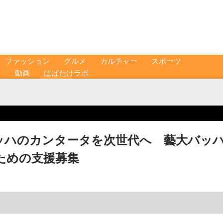
ファッション
グルメ
カルチャー
スポーツ
ス
動画
はばたけラボ
ッハのカンタータを次世代へ 藝大バッ
ための支援募集