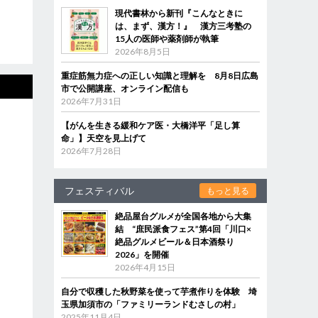
現代書林から新刊『こんなときに
は、まず、漢方！』 漢方三考塾の
15人の医師や薬剤師が執筆
2026年8月5日
重症筋無力症への正しい知識と理解を 8月8日広島
市で公開講座、オンライン配信も
2026年7月31日
【がんを生きる緩和ケア医・大橋洋平「足し算
命」】天空を見上げて
2026年7月28日
フェスティバル
もっと見る
絶品屋台グルメが全国各地から大集
結 “庶民派食フェス”第4回「川口×
絶品グルメビール＆日本酒祭り
2026」を開催
2026年4月15日
自分で収穫した秋野菜を使って芋煮作りを体験 埼
玉県加須市の「ファミリーランドむさしの村」
2025年11月4日