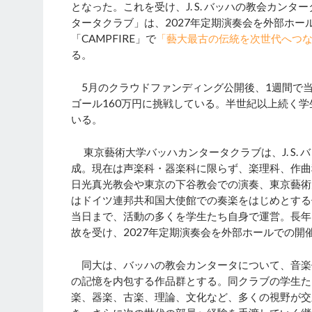
となった。これを受け、J. S. バッハの教会カ
タータクラブ」は、2027年定期演奏会を外部ホ
「CAMPFIRE」で
「藝大最古の伝統を次世代へつなぐ
る。
5月のクラウドファンディング公開後、1週間で当
ゴール160万円に挑戦している。半世紀以上続く
いる。
東京藝術大学バッハカンタータクラブは、J. S.
成。現在は声楽科・器楽科に限らず、楽理科、作曲
日光真光教会や東京の下谷教会での演奏、東京藝術
はドイツ連邦共和国大使館での奏楽をはじめとする
当日まで、活動の多くを学生たち自身で運営。長年
故を受け、2027年定期演奏会を外部ホールでの開
同大は、バッハの教会カンタータについて、音楽
の記憶を内包する作品群とする。同クラブの学生た
楽、器楽、古楽、理論、文化など、多くの視野が交