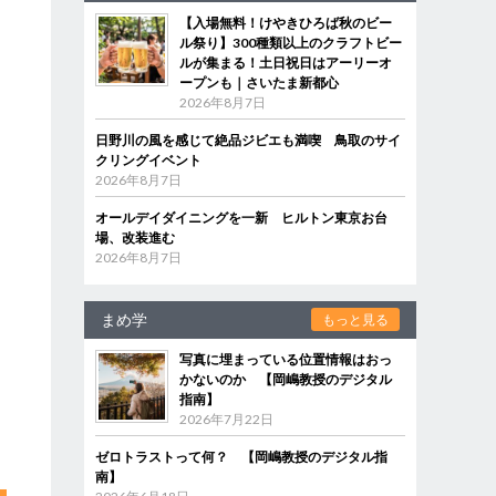
【入場無料！けやきひろば秋のビー
ル祭り】300種類以上のクラフトビー
ルが集まる！土日祝日はアーリーオ
ー
ープンも｜さいたま新都心
2026年8月7日
日野川の風を感じて絶品ジビエも満喫 鳥取のサイ
クリングイベント
2026年8月7日
オールデイダイニングを一新 ヒルトン東京お台
場、改装進む
2026年8月7日
まめ学
もっと見る
写真に埋まっている位置情報はおっ
かないのか 【岡嶋教授のデジタル
指南】
2026年7月22日
ゼロトラストって何？ 【岡嶋教授のデジタル指
南】