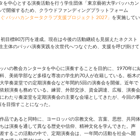
ンタータを中心とする演奏活動を行う学生団体「東京藝術大学バッハカン
ールで開催するため、クラウドファンディングプラットフォーム
 バッハカンタータクラブ支援プロジェクト 2027」
を実施してい
初目標80万円を達成。現在は今後の活動継続も見据えたネクスト
学生主体のバッハ演奏実践を次世代へつなぐため、支援を呼び掛けて
 バッハの教会カンタータを中心に演奏することを目的に、1970年に
科、美術学部など多様な専攻の学生約70人が在籍している。栃木
大学奏楽堂での定期演奏会など年間約5回の演奏会を開催。近年で
依頼演奏も務めている。練習、外部交渉、資金調達、広報、演奏
にわたり奏楽堂を定期演奏会の主要な会場としてきたが、今回の
催を目指すことになった。
作品であると同時に、ヨーロッパの宗教文化、言葉、思想、共同
ちは演奏を通して異なる歴史や信仰、精神文化を学んできた。声
差するこの活動の中で、定期演奏会は、一年間の活動を社会へ開