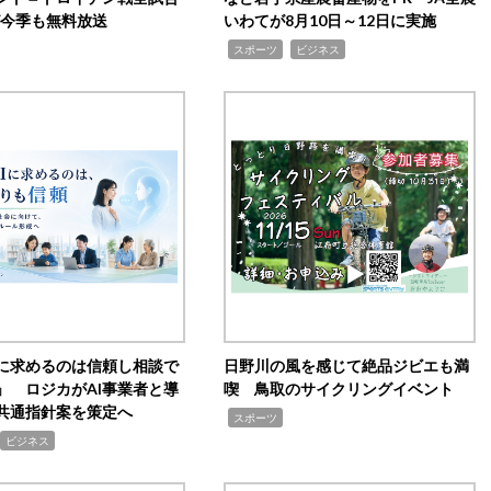
0が今季も無料放送
いわてが8月10日～12日に実施
,
,
スポーツ
ビジネス
Iに求めるのは信頼し相談で
日野川の風を感じて絶品ジビエも満
」 ロジカがAI事業者と導
喫 鳥取のサイクリングイベント
共通指針案を策定へ
,
スポーツ
ビジネス