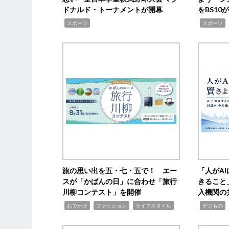
ドナルド・トーナメントが開幕
をBS1
,
,
スポーツ
スポーツ
旅の思い出を五・七・五で！ エー
「人がA
スが「かばんの日」に合わせ「旅行
きること
川柳コンテスト」を開催
入機関の
,
,
,
,
,
おでかけ
ファッション
ライフスタイル
デジもの