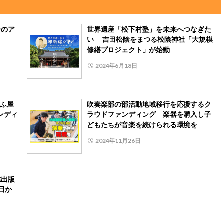
分のア
世界遺産「松下村塾」を未来へつなぎた
い 吉田松陰をまつる松陰神社「大規模
修繕プロジェクト」が始動
2024年6月18日
ふ屋
吹奏楽部の部活動地域移行を応援するク
ンディ
ラウドファンディング 楽器を購入し子
どもたちが音楽を続けられる環境を
2024年11月26日
誌出版
日か