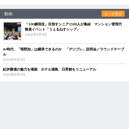
動画
もっと見る
「100歳現役」目指すシニア1500人が集結 マンション管理代
務員イベント「うぇるねすシップ」
2026年8月4日
AI時代、「暗黙知」は継承できるのか 「デジブレ」説明会／ラウンドテーブ
ル
2026年8月3日
紀伊勝浦の魅力を堪能 ホテル浦島、日昇館をリニューアル
2026年8月3日