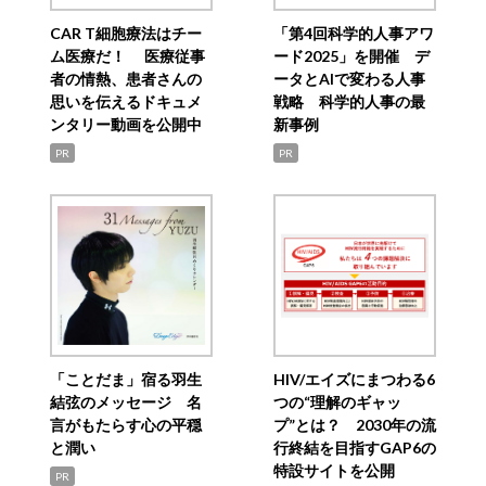
CAR T細胞療法はチー
「第4回科学的人事アワ
ム医療だ！ 医療従事
ード2025」を開催 デ
者の情熱、患者さんの
ータとAIで変わる人事
思いを伝えるドキュメ
戦略 科学的人事の最
ンタリー動画を公開中
新事例
PR
PR
「ことだま」宿る羽生
HIV/エイズにまつわる6
結弦のメッセージ 名
つの“理解のギャッ
言がもたらす心の平穏
プ”とは？ 2030年の流
と潤い
行終結を目指すGAP6の
特設サイトを公開
PR