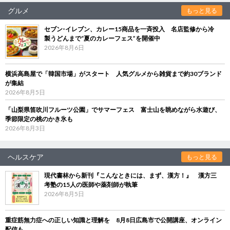
グルメ
もっと見る
セブン‐イレブン、カレー15商品を一斉投入 名店監修から冷
製うどんまで“夏のカレーフェス”を開催中
2026年8月6日
横浜高島屋で「韓国市場」がスタート 人気グルメから雑貨まで約30ブランド
が集結
2026年8月5日
「山梨県笛吹川フルーツ公園」でサマーフェス 富士山を眺めながら水遊び、
季節限定の桃のかき氷も
2026年8月3日
ヘルスケア
もっと見る
現代書林から新刊『こんなときには、まず、漢方！』 漢方三
考塾の15人の医師や薬剤師が執筆
2026年8月5日
重症筋無力症への正しい知識と理解を 8月8日広島市で公開講座、オンライン
配信も