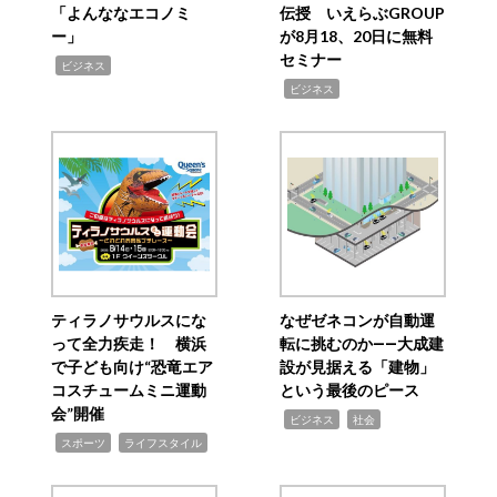
「よんななエコノミ
伝授 いえらぶGROUP
ー」
が8月18、20日に無料
セミナー
,
ビジネス
,
ビジネス
ティラノサウルスにな
なぜゼネコンが自動運
って全力疾走！ 横浜
転に挑むのか――大成建
で子ども向け“恐竜エア
設が見据える「建物」
コスチュームミニ運動
という最後のピース
会”開催
,
,
ビジネス
社会
,
,
スポーツ
ライフスタイル