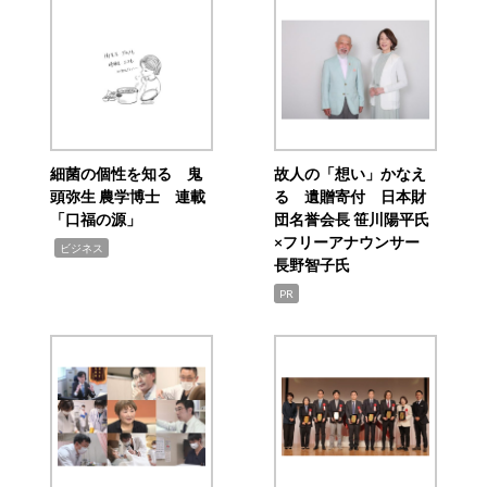
細菌の個性を知る 鬼
故人の「想い」かなえ
頭弥生 農学博士 連載
る 遺贈寄付 日本財
「口福の源」
団名誉会長 笹川陽平氏
×フリーアナウンサー
,
ビジネス
長野智子氏
PR