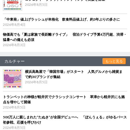
2026年8月5日
「中東発」値上げラッシュが本格化 飲食料品値上げ、約3年ぶりの多さに
2026年8月4日
物価高でも「夏は家族で長距離ドライブ」 宿泊ドライブ予算4万円超、渋滞・
猛暑への備えも必須
2026年8月3日
カルチャー
もっと見る
横浜高島屋で「韓国市場」がスタート 人気グルメから雑貨ま
で約30ブランドが集結
2026年8月5日
トランペットの神様が軽井沢でクラシックコンサート 草津から軽井沢にも拠
点を増やして開催
2026年8月5日
500万人に親しまれた“たぬき”が全国デビューへ 「ぽんうぇる」がゆるバース
初参戦、応援を呼びかけ
2026年8月5日