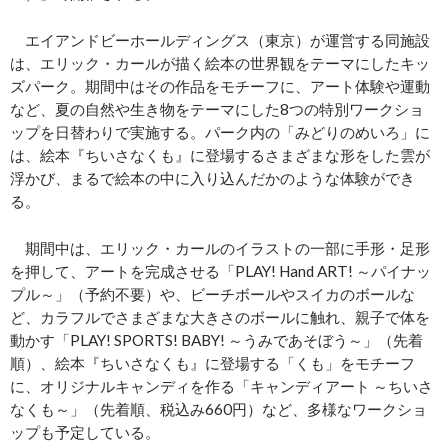
エイアンドビーホールディングス（東京）が運営する同施設
は、エリック・カールが描く絵本の世界観をテーマにしたキッ
ズパーク。期間中はその作品をモチーフに、アート体験や運動
など、夏の自然や生き物をテーマにした8つの特別ワークショ
ップを日替わりで実施する。パーク内の「みどりのめいろ」に
は、絵本『ちいさなくも』に登場するさまざまな形をした雲が
浮かび、まるで絵本の中に入り込んだかのような体験ができ
る。
期間中は、エリック・カールのイラストの一部に手形・足形
を押して、アートを完成させる「PLAY! Hand ART! ～パイナッ
プル～」（予約不要）や、ビーチボールやスイカのボールな
ど、カラフルでさまざまな大きさのボールに触れ、親子で体を
動かす「PLAY! SPORTS! BABY! ～うみであそぼう～」（先着
順）、絵本『ちいさなくも』に登場する「くも」をモチーフ
に、オリジナルキャンディを作る「キャンディアート ～ちいさ
なくも～」（先着順、税込み660円）など、多様なワークショ
ップも予定している。