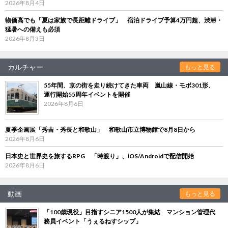
2026年8月4日
物価高でも「夏は家族で長距離ドライブ」 宿泊ドライブ予算4万円超、渋滞・
猛暑への備えも必須
2026年8月3日
カルチャー
もっと見る
55年間、京の街を走り続けてきた車両 嵐山線・モボ301形、
運行開始55周年イベントを開催
2026年8月6日
夏季企画展「秀吉・秀長と和歌山」 和歌山市立博物館で8月8日から
2026年8月6日
日本史と世界史を旅するRPG 「時渡り」、iOS/Androidで配信開始
2026年8月6日
動画
もっと見る
「100歳現役」目指すシニア1500人が集結 マンション管理代
務員イベント「うぇるねすシップ」