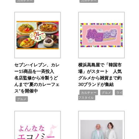
カルチャー
カルチャー
セブン‐イレブン、カレ
横浜高島屋で「韓国市
ー15商品を一斉投入
場」がスタート 人気
名店監修から冷製うど
グルメから雑貨まで約
んまで“夏のカレーフェ
30ブランドが集結
ス”を開催中
,
,
,
カルチャー
グルメ
ライ
フスタイル
,
グルメ