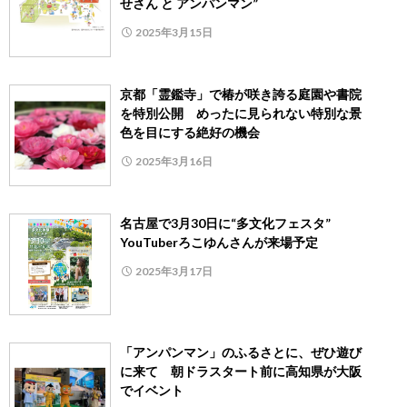
せさん と アンパンマン”
2025年3月15日
京都「霊鑑寺」で椿が咲き誇る庭園や書院
を特別公開 めったに見られない特別な景
色を目にする絶好の機会
2025年3月16日
名古屋で3月30日に“多文化フェスタ”
YouTuberろこゆんさんが来場予定
2025年3月17日
「アンパンマン」のふるさとに、ぜひ遊び
に来て 朝ドラスタート前に高知県が大阪
でイベント