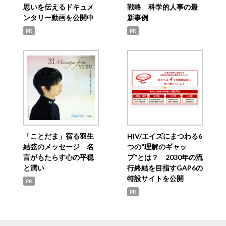
思いを伝えるドキュメ
戦略 科学的人事の最
ンタリー動画を公開中
新事例
PR
PR
「ことだま」宿る羽生
HIV/エイズにまつわる6
結弦のメッセージ 名
つの“理解のギャッ
言がもたらす心の平穏
プ”とは？ 2030年の流
と潤い
行終結を目指すGAP6の
特設サイトを公開
PR
PR