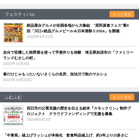
フェスティバル
もっと見る
絶品屋台グルメが全国各地から大集結 “庶民派食フェス”第4
回「川口×絶品グルメビール＆日本酒祭り2026」を開催
2026年4月15日
自分で収穫した秋野菜を使って芋煮作りを体験 埼玉県加須市の「ファミリー
ランドむさしの村」
2025年11月4日
春だけじゃもったいないさくらの名所、加治川で秋のマルシェ
2025年10月23日
ふむふむ
もっと見る
四日市の公害克服の歴史を伝える絵本『スモックリン』制作プ
ロジェクト クラウドファンディングで支援を募集
2026年8月5日
「中東発」値上げラッシュが本格化 飲食料品値上げ、約3年ぶりの多さに