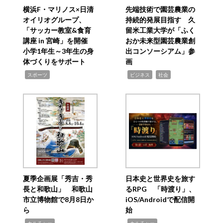
横浜F・マリノス×日清
先端技術で園芸農業の
オイリオグループ、
持続的発展目指す 久
「サッカー教室&食育
留米工業大学が「ふく
講座 in 宮崎」を開催
おか未来型園芸農業創
小学1年生～3年生の身
出コンソーシアム」参
体づくりをサポート
画
,
,
,
スポーツ
ビジネス
社会
夏季企画展「秀吉・秀
日本史と世界史を旅す
長と和歌山」 和歌山
るRPG 「時渡り」、
市立博物館で8月8日か
iOS/Androidで配信開
ら
始
,
,