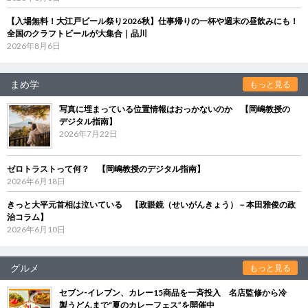
【入場無料！大江戸ビール祭り2026秋】仕事帰りの一杯や週末の昼飲みにも！
全国のクラフトビールが大集合｜品川
2026年8月6日
まめ学
もっと見る
写真に埋まっている位置情報はおっかないのか 【岡嶋教授の
デジタル指南】
2026年7月22日
ゼロトラストって何？ 【岡嶋教授のデジタル指南】
2026年6月18日
きっと大平元首相は泣いている 【政眼鏡（せいがんきょう）－本田雅俊の政
治コラム】
2026年6月10日
グルメ
もっと見る
セブン‐イレブン、カレー15商品を一斉投入 名店監修から冷
製うどんまで“夏のカレーフェス”を開催中