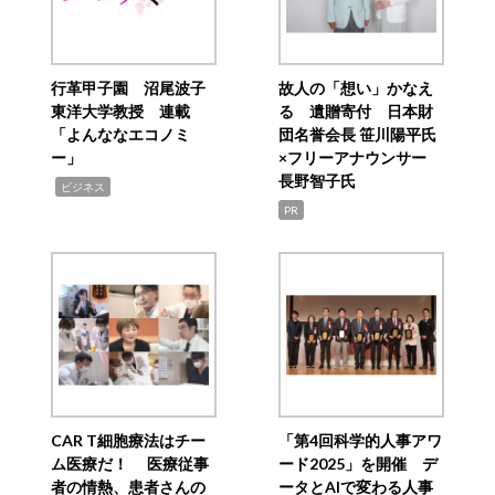
行革甲子園 沼尾波子
故人の「想い」かなえ
東洋大学教授 連載
る 遺贈寄付 日本財
「よんななエコノミ
団名誉会長 笹川陽平氏
ー」
×フリーアナウンサー
長野智子氏
,
ビジネス
PR
CAR T細胞療法はチー
「第4回科学的人事アワ
ム医療だ！ 医療従事
ード2025」を開催 デ
者の情熱、患者さんの
ータとAIで変わる人事