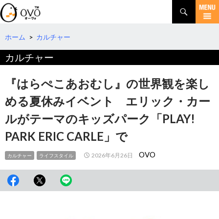
検
索
コ
ン
テ
ホーム
>
カルチャー
ン
カルチャー
ツ
へ
移
『はらぺこあおむし』の世界観を楽し
動
める夏休みイベント エリック・カー
ルがテーマのキッズパーク「PLAY!
PARK ERIC CARLE」で
OVO
2026年6月26日
カルチャー
ライフスタイル