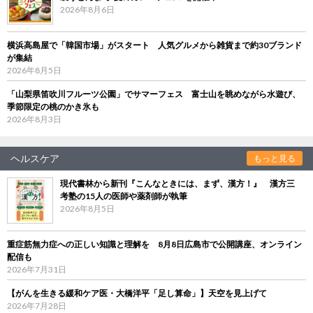
2026年8月6日
横浜高島屋で「韓国市場」がスタート 人気グルメから雑貨まで約30ブランド
が集結
2026年8月5日
「山梨県笛吹川フルーツ公園」でサマーフェス 富士山を眺めながら水遊び、
季節限定の桃のかき氷も
2026年8月3日
ヘルスケア
もっと見る
現代書林から新刊『こんなときには、まず、漢方！』 漢方三
考塾の15人の医師や薬剤師が執筆
2026年8月5日
重症筋無力症への正しい知識と理解を 8月8日広島市で公開講座、オンライン
配信も
2026年7月31日
【がんを生きる緩和ケア医・大橋洋平「足し算命」】天空を見上げて
2026年7月28日