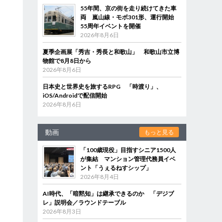
55年間、京の街を走り続けてきた車
両 嵐山線・モボ301形、運行開始
55周年イベントを開催
2026年8月6日
夏季企画展「秀吉・秀長と和歌山」 和歌山市立博
物館で8月8日から
2026年8月6日
日本史と世界史を旅するRPG 「時渡り」、
iOS/Androidで配信開始
2026年8月6日
動画
もっと見る
「100歳現役」目指すシニア1500人
が集結 マンション管理代務員イベ
ント「うぇるねすシップ」
2026年8月4日
AI時代、「暗黙知」は継承できるのか 「デジブ
レ」説明会／ラウンドテーブル
2026年8月3日