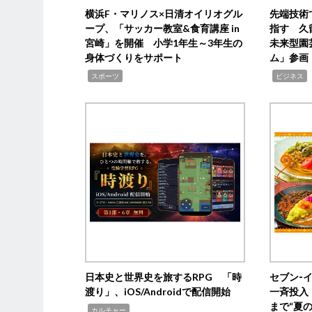
横浜F・マリノス×日清オイリオグル
先端技術
ープ、「サッカー教室&食育講座 in
指す 久
宮崎」を開催 小学1年生～3年生の
未来型園
身体づくりをサポート
ム」参画
,
,
,
スポーツ
ビジネス
日本史と世界史を旅するRPG 「時
セブン‐
渡り」、iOS/Androidで配信開始
一斉投入
まで“夏
,
カルチャー