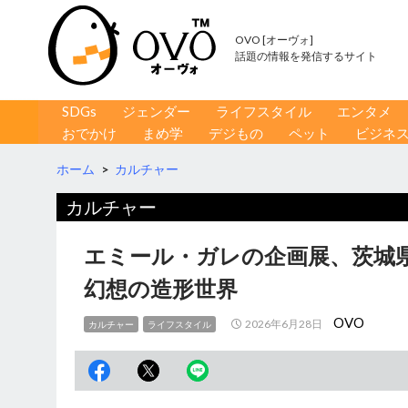
OVO [オーヴォ]
話題の情報を発信するサイト
コンテンツへ移動
検
SDGs
ジェンダー
ライフスタイル
エンタメ
索
おでかけ
まめ学
デジもの
ペット
ビジネ
ホーム
>
カルチャー
カルチャー
エミール・ガレの企画展、茨城
幻想の造形世界
OVO
2026年6月28日
カルチャー
ライフスタイル