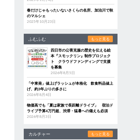
春だけじゃもったいないさくらの名所、加治川で秋
のマルシェ
2025年10月23日
ふむふむ
もっと見る
四日市の公害克服の歴史を伝える絵
本『スモックリン』制作プロジェク
ト クラウドファンディングで支援
を募集
2026年8月5日
「中東発」値上げラッシュが本格化 飲食料品値上
げ、約3年ぶりの多さに
2026年8月4日
物価高でも「夏は家族で長距離ドライブ」 宿泊ド
ライブ予算4万円超、渋滞・猛暑への備えも必須
2026年8月3日
カルチャー
もっと見る