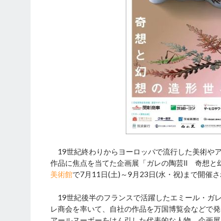
19世紀終わりからヨーロッパで流行した美術や
作品に焦点を当てた企画展「ガレの陶芸Ⅱ 奇想と
美術館
で7月11日(土)～9月23日(水・祝)まで開催
19世紀後半のフランスで活躍したエミール・ガレ（
レ商会を率いて、自社の作品を万国博覧会などで発
アールヌーボーをけん引した代表的な人物。企画展