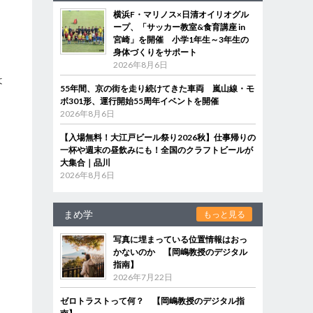
。
横浜F・マリノス×日清オイリオグル
ープ、「サッカー教室&食育講座 in
宮崎」を開催 小学1年生～3年生の
品
身体づくりをサポート
す
2026年8月6日
は
55年間、京の街を走り続けてきた車両 嵐山線・モ
ボ301形、運行開始55周年イベントを開催
2026年8月6日
【入場無料！大江戸ビール祭り2026秋】仕事帰りの
一杯や週末の昼飲みにも！全国のクラフトビールが
大集合｜品川
2026年8月6日
まめ学
もっと見る
写真に埋まっている位置情報はおっ
かないのか 【岡嶋教授のデジタル
指南】
2026年7月22日
ゼロトラストって何？ 【岡嶋教授のデジタル指