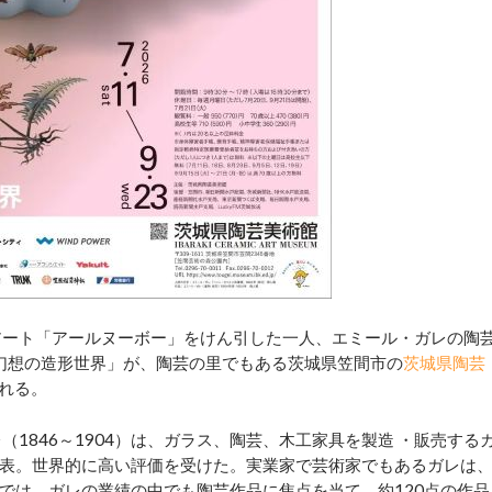
アート「アールヌーボー」をけん引した一人、エミール・ガレの陶
幻想の造形世界」が、陶芸の里でもある茨城県笠間市の
茨城県陶芸
される。
1846～1904）は、ガラス、陶芸、木工家具を製造 ・販売する
表。世界的に高い評価を受けた。実業家で芸術家でもあるガレは
では、ガレの業績の中でも陶芸作品に焦点を当て、約120点の作品