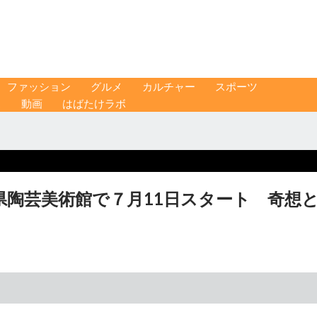
ファッション
グルメ
カルチャー
スポーツ
ス
動画
はばたけラボ
県陶芸美術館で７月11日スタート 奇想