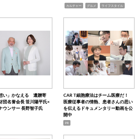
,
,
,
カルチャー
グルメ
ライフスタイル
想い」かなえる 遺贈寄
CAR T細胞療法はチーム医療だ！
財団名誉会長 笹川陽平氏×
医療従事者の情熱、患者さんの思い
ナウンサー 長野智子氏
を伝えるドキュメンタリー動画を公
開中
PR