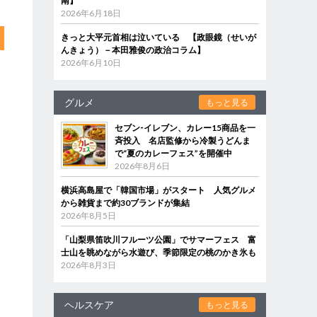
南】
2026年6月18日
きっと大平元首相は泣いている 【政眼鏡（せいが
んきょう）－本田雅俊の政治コラム】
2026年6月10日
グルメ
もっと見る
セブン‐イレブン、カレー15商品を一
斉投入 名店監修から冷製うどんま
で“夏のカレーフェス”を開催中
2026年8月6日
横浜高島屋で「韓国市場」がスタート 人気グルメ
から雑貨まで約30ブランドが集結
2026年8月5日
「山梨県笛吹川フルーツ公園」でサマーフェス 富
士山を眺めながら水遊び、季節限定の桃のかき氷も
2026年8月3日
ヘルスケア
もっと見る