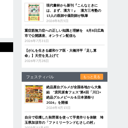
現代書林から新刊『こんなときに
は、まず、漢方！』 漢方三考塾の
15人の医師や薬剤師が執筆
2026年8月5日
重症筋無力症への正しい知識と理解を 8月8日広島
市で公開講座、オンライン配信も
2026年7月31日
【がんを生きる緩和ケア医・大橋洋平「足し算
命」】天空を見上げて
2026年7月28日
フェスティバル
もっと見る
絶品屋台グルメが全国各地から大集
結 “庶民派食フェス”第4回「川口×
絶品グルメビール＆日本酒祭り
2026」を開催
2026年4月15日
自分で収穫した秋野菜を使って芋煮作りを体験 埼
玉県加須市の「ファミリーランドむさしの村」
2025年11月4日