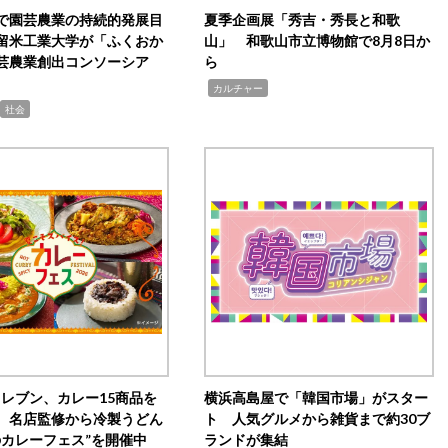
で園芸農業の持続的発展目
夏季企画展「秀吉・秀長と和歌
留米工業大学が「ふくおか
山」 和歌山市立博物館で8月8日か
芸農業創出コンソーシア
ら
,
カルチャー
社会
イレブン、カレー15商品を
横浜高島屋で「韓国市場」がスター
 名店監修から冷製うどん
ト 人気グルメから雑貨まで約30ブ
のカレーフェス”を開催中
ランドが集結