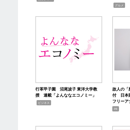
,
グルメ
行革甲子園 沼尾波子 東洋大学教
故人の「
授 連載「よんななエコノミー」
付 日本
フリーア
,
ビジネス
PR