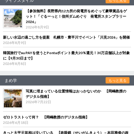
ライフスタイル
もっと見る
【参加無料】長野県内12カ所の発電所をめぐって豪華賞品をゲ
ット！「ぐるーっと！信州ダムめぐり 発電所スタンプラリー
2026」
2026年8月9日
新しい水辺の過ごし方を提案 札幌市・豊平川でイベント「川見2026」を開催
2026年8月9日
韓国旅行でau PAYを使うとPontaポイント最大20％還元！30万店舗以上が対象
に【9月30日まで】
2026年8月8日
まめ学
もっと見る
写真に埋まっている位置情報はおっかないのか 【岡嶋教授の
デジタル指南】
2026年7月22日
ゼロトラストって何？ 【岡嶋教授のデジタル指南】
2026年6月18日
きっと大平元首相は泣いている 【政眼鏡（せいがんきょう）－本田雅俊の政