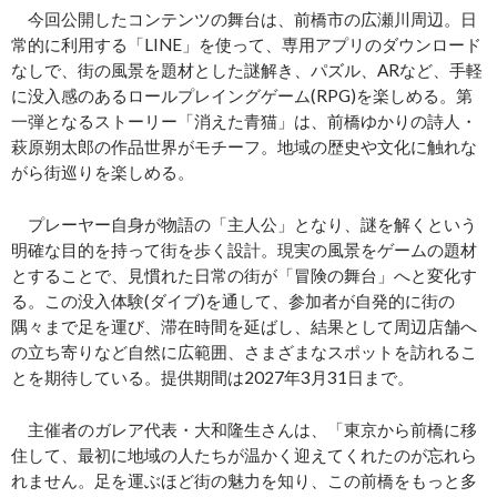
今回公開したコンテンツの舞台は、前橋市の広瀬川周辺。日
常的に利用する「LINE」を使って、専用アプリのダウンロード
なしで、街の風景を題材とした謎解き、パズル、ARなど、手軽
に没入感のあるロールプレイングゲーム(RPG)を楽しめる。第
一弾となるストーリー「消えた青猫」は、前橋ゆかりの詩人・
萩原朔太郎の作品世界がモチーフ。地域の歴史や文化に触れな
がら街巡りを楽しめる。
プレーヤー自身が物語の「主人公」となり、謎を解くという
明確な目的を持って街を歩く設計。現実の風景をゲームの題材
とすることで、見慣れた日常の街が「冒険の舞台」へと変化す
る。この没入体験(ダイブ)を通して、参加者が自発的に街の
隅々まで足を運び、滞在時間を延ばし、結果として周辺店舗へ
の立ち寄りなど自然に広範囲、さまざまなスポットを訪れるこ
とを期待している。提供期間は2027年3月31日まで。
主催者のガレア代表・大和隆生さんは、「東京から前橋に移
住して、最初に地域の人たちが温かく迎えてくれたのが忘れら
れません。足を運ぶほど街の魅力を知り、この前橋をもっと多