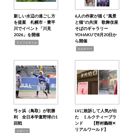
新しい水辺の過ごし方
6人の作家が描く“風景
を提案 札幌市・豊平
と猫”の共演 歌舞伎座
川でイベント「川見
そばのギャラリー
2026」を開催
YOHAKUで8月20日か
ら開催
,
ライフスタイル
,
カルチャー
弓ヶ浜（鳥取）が初勝
LVに敗訴して人気が出
利 全日本学童野球の1
た ミルクティーブラ
回戦
ンド 【野村義樹✕
リアルワールド】
,
スポーツ