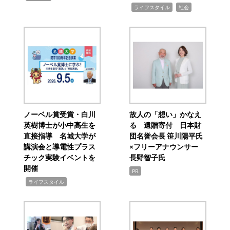
,
,
ライフスタイル
社会
ノーベル賞受賞・白川
故人の「想い」かなえ
英樹博士が小中高生を
る 遺贈寄付 日本財
直接指導 名城大学が
団名誉会長 笹川陽平氏
講演会と導電性プラス
×フリーアナウンサー
チック実験イベントを
長野智子氏
開催
PR
,
ライフスタイル