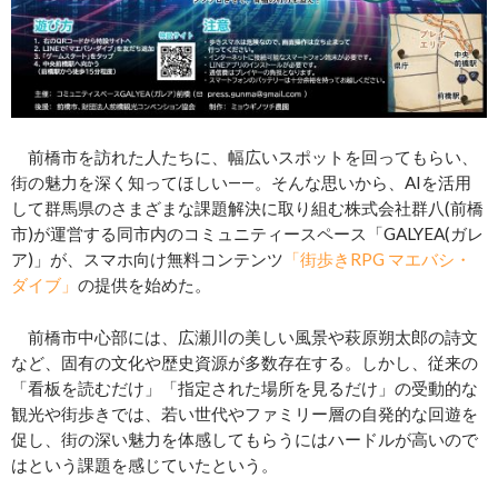
前橋市を訪れた人たちに、幅広いスポットを回ってもらい、
街の魅力を深く知ってほしい――。そんな思いから、AIを活用
して群馬県のさまざまな課題解決に取り組む株式会社群八(前橋
市)が運営する同市内のコミュニティースペース「GALYEA(ガレ
ア)」が、スマホ向け無料コンテンツ
「街歩きRPG マエバシ・
ダイブ」
の提供を始めた。
前橋市中心部には、広瀬川の美しい風景や萩原朔太郎の詩文
など、固有の文化や歴史資源が多数存在する。しかし、従来の
「看板を読むだけ」「指定された場所を見るだけ」の受動的な
観光や街歩きでは、若い世代やファミリー層の自発的な回遊を
促し、街の深い魅力を体感してもらうにはハードルが高いので
はという課題を感じていたという。