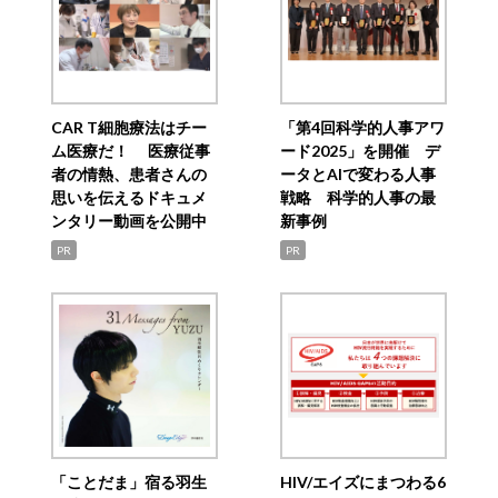
CAR T細胞療法はチー
「第4回科学的人事アワ
ム医療だ！ 医療従事
ード2025」を開催 デ
者の情熱、患者さんの
ータとAIで変わる人事
思いを伝えるドキュメ
戦略 科学的人事の最
ンタリー動画を公開中
新事例
PR
PR
「ことだま」宿る羽生
HIV/エイズにまつわる6