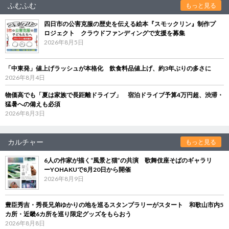
ふむふむ
もっと見る
四日市の公害克服の歴史を伝える絵本『スモックリン』制作プ
ロジェクト クラウドファンディングで支援を募集
2026年8月5日
「中東発」値上げラッシュが本格化 飲食料品値上げ、約3年ぶりの多さに
2026年8月4日
物価高でも「夏は家族で長距離ドライブ」 宿泊ドライブ予算4万円超、渋滞・
猛暑への備えも必須
2026年8月3日
カルチャー
もっと見る
6人の作家が描く“風景と猫”の共演 歌舞伎座そばのギャラリ
ーYOHAKUで8月20日から開催
2026年8月9日
豊臣秀吉・秀長兄弟ゆかりの地を巡るスタンプラリーがスタート 和歌山市内5
カ所・近畿6カ所を巡り限定グッズをもらおう
2026年8月8日