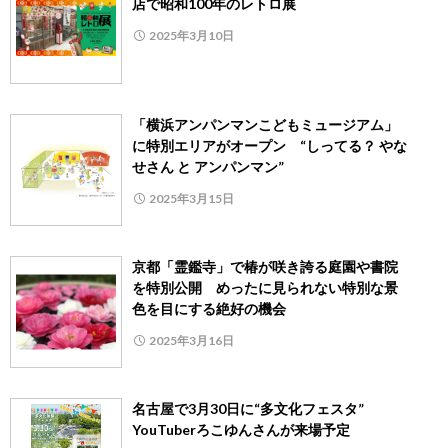
店で昭和100年のレトロ展
2025年3月10日
「横浜アンパンマンこどもミュージアム」
に特別エリアがオープン “しってる？ やな
せさん と アンパンマン”
2025年3月15日
京都「霊鑑寺」で椿が咲き誇る庭園や書院
を特別公開 めったに見られない特別な景
色を目にする絶好の機会
2025年3月16日
名古屋で3月30日に“多文化フェスタ”
YouTuberろこゆんさんが来場予定