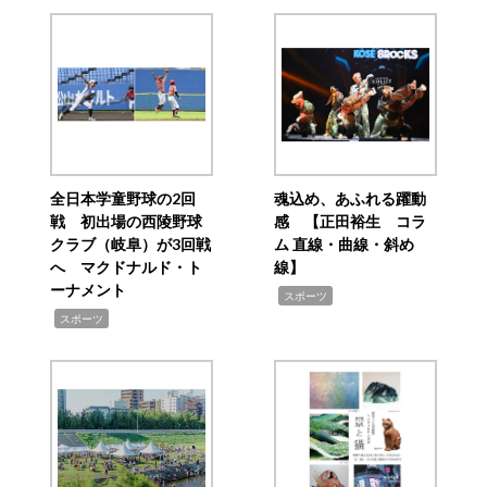
全日本学童野球の2回
魂込め、あふれる躍動
戦 初出場の西陵野球
感 【正田裕生 コラ
クラブ（岐阜）が3回戦
ム 直線・曲線・斜め
へ マクドナルド・ト
線】
ーナメント
,
スポーツ
,
スポーツ