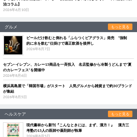
治コラム】
2026年6月10日
グルメ
もっと見る
ビールだけ飲むと倒れる「ふらつくビアグラス」発売 “強制
的に水を飲む”仕掛けで適正飲酒を後押し
2026年8月7日
セブン‐イレブン、カレー15商品を一斉投入 名店監修から冷製うどんまで“夏
のカレーフェス”を開催中
2026年8月6日
横浜高島屋で「韓国市場」がスタート 人気グルメから雑貨まで約30ブランド
が集結
2026年8月5日
ヘルスケア
もっと見る
現代書林から新刊『こんなときには、まず、漢方！』 漢方三
考塾の15人の医師や薬剤師が執筆
2026年8月5日