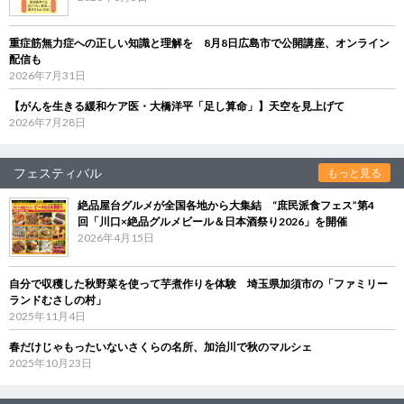
重症筋無力症への正しい知識と理解を 8月8日広島市で公開講座、オンライン
配信も
2026年7月31日
【がんを生きる緩和ケア医・大橋洋平「足し算命」】天空を見上げて
2026年7月28日
フェスティバル
もっと見る
絶品屋台グルメが全国各地から大集結 “庶民派食フェス”第4
回「川口×絶品グルメビール＆日本酒祭り2026」を開催
2026年4月15日
自分で収穫した秋野菜を使って芋煮作りを体験 埼玉県加須市の「ファミリー
ランドむさしの村」
2025年11月4日
春だけじゃもったいないさくらの名所、加治川で秋のマルシェ
2025年10月23日