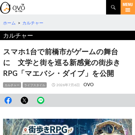
検
索
コ
ン
テ
ホーム
>
カルチャー
ン
カルチャー
ツ
へ
移
スマホ1台で前橋市がゲームの舞台
動
に 文学と街を巡る新感覚の街歩き
RPG「マエバシ・ダイブ」を公開
OVO
2026年7月6日
カルチャー
ライフスタイル