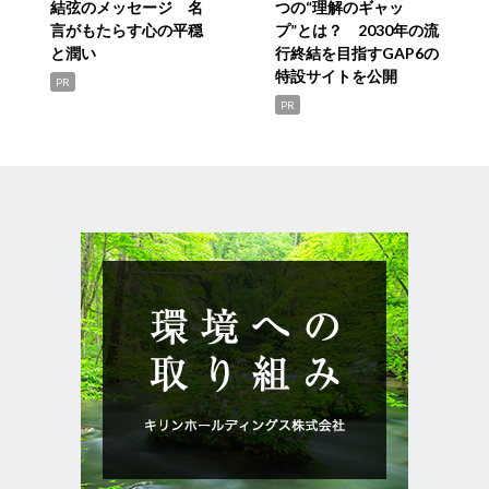
結弦のメッセージ 名
つの“理解のギャッ
言がもたらす心の平穏
プ”とは？ 2030年の流
と潤い
行終結を目指すGAP6の
特設サイトを公開
PR
PR