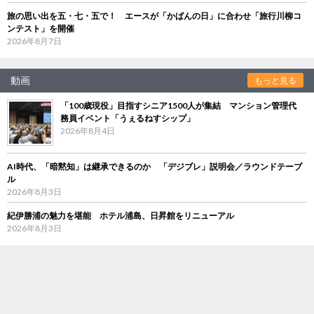
旅の思い出を五・七・五で！ エースが「かばんの日」に合わせ「旅行川柳コ
ンテスト」を開催
2026年8月7日
動画
もっと見る
「100歳現役」目指すシニア1500人が集結 マンション管理代
務員イベント「うぇるねすシップ」
2026年8月4日
AI時代、「暗黙知」は継承できるのか 「デジブレ」説明会／ラウンドテーブ
ル
2026年8月3日
紀伊勝浦の魅力を堪能 ホテル浦島、日昇館をリニューアル
2026年8月3日