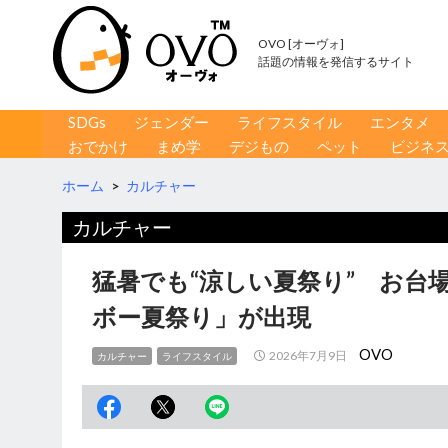
OVO [オーヴォ]
話題の情報を発信するサイト
コンテンツへ移動
検
SDGs
ジェンダー
ライフスタイル
エンタメ
索
おでかけ
まめ学
デジもの
ペット
ビジネ
ホーム
>
カルチャー
カルチャー
猛暑でも“涼しい夏祭り” お台
ボー夏祭り」が出現
OVO
2026年7月9日
カルチャー
ライフスタイル