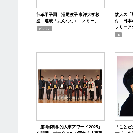
行革甲子園 沼尾波子 東洋大学教
故人の「
授 連載「よんななエコノミー」
付 日本
フリーア
,
ビジネス
PR
「第4回科学的人事アワード2025」
「ことだ
を開催 データとAIで変わる人事戦
ージ 名