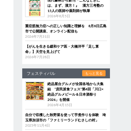
現代書林から新刊『こんなときに
は、まず、漢方！』 漢方三考塾の
15人の医師や薬剤師が執筆
2026年8月5日
重症筋無力症への正しい知識と理解を 8月8日広島
市で公開講座、オンライン配信も
2026年7月31日
【がんを生きる緩和ケア医・大橋洋平「足し算
命」】天空を見上げて
2026年7月28日
フェスティバル
もっと見る
絶品屋台グルメが全国各地から大集
結 “庶民派食フェス”第4回「川口×
絶品グルメビール＆日本酒祭り
2026」を開催
2026年4月15日
自分で収穫した秋野菜を使って芋煮作りを体験 埼
玉県加須市の「ファミリーランドむさしの村」
2025年11月4日