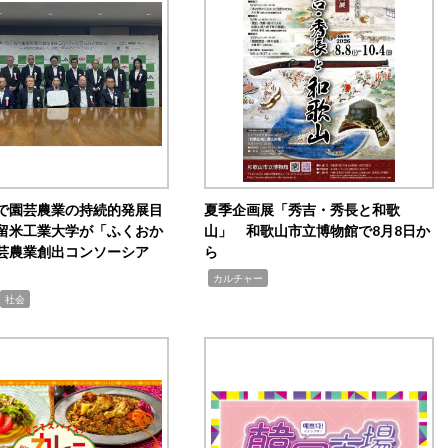
で園芸農業の持続的発展目
夏季企画展「秀吉・秀長と和歌
留米工業大学が「ふくおか
山」 和歌山市立博物館で8月8日か
芸農業創出コンソーシア
ら
,
カルチャー
社会