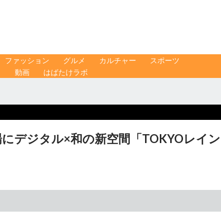
ファッション
グルメ
カルチャー
スポーツ
ス
動画
はばたけラボ
場にデジタル×和の新空間「TOKYOレイン