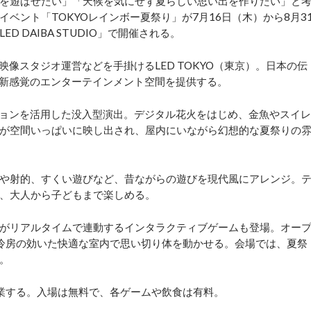
を遊ばせたい」「天候を気にせず夏らしい思い出を作りたい」と
ベント「TOKYOレインボー夏祭り」が7月16日（木）から8月3
 DAIBA STUDIO」で開催される。
像スタジオ運営などを手掛けるLED TOKYO（東京）。日本の伝
、新感覚のエンターテインメント空間を提供する。
ョンを活用した没入型演出。デジタル花火をはじめ、金魚やスイレ
が空間いっぱいに映し出され、屋内にいながら幻想的な夏祭りの
や射的、すくい遊びなど、昔ながらの遊びを現代風にアレンジ。
、大人から子どもまで楽しめる。
がリアルタイムで連動するインタラクティブゲームも登場。オー
冷房の効いた快適な室内で思い切り体を動かせる。会場では、夏祭
。
営業する。入場は無料で、各ゲームや飲食は有料。