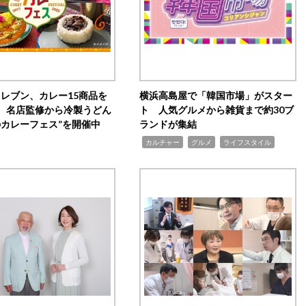
イレブン、カレー15商品を
横浜高島屋で「韓国市場」がスター
 名店監修から冷製うどん
ト 人気グルメから雑貨まで約30ブ
のカレーフェス”を開催中
ランドが集結
,
,
,
カルチャー
グルメ
ライフスタイル