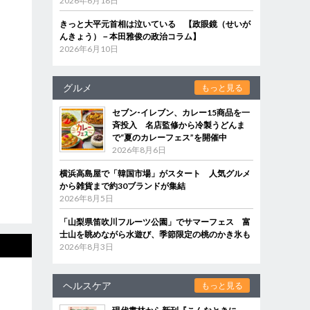
2026年6月18日
きっと大平元首相は泣いている 【政眼鏡（せいが
んきょう）－本田雅俊の政治コラム】
2026年6月10日
グルメ
もっと見る
セブン‐イレブン、カレー15商品を一
斉投入 名店監修から冷製うどんま
で“夏のカレーフェス”を開催中
2026年8月6日
横浜高島屋で「韓国市場」がスタート 人気グルメ
から雑貨まで約30ブランドが集結
2026年8月5日
「山梨県笛吹川フルーツ公園」でサマーフェス 富
士山を眺めながら水遊び、季節限定の桃のかき氷も
2026年8月3日
ヘルスケア
もっと見る