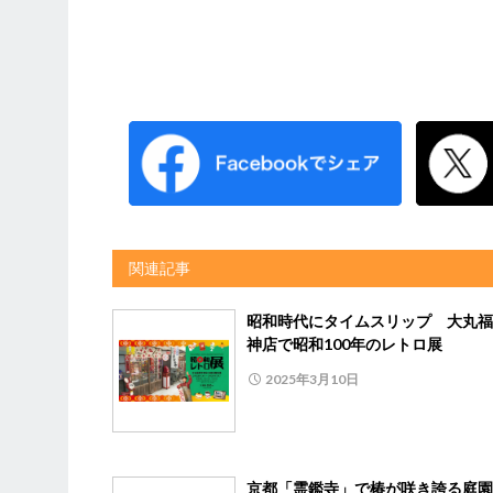
関連記事
昭和時代にタイムスリップ 大丸福
神店で昭和100年のレトロ展
2025年3月10日
京都「霊鑑寺」で椿が咲き誇る庭園