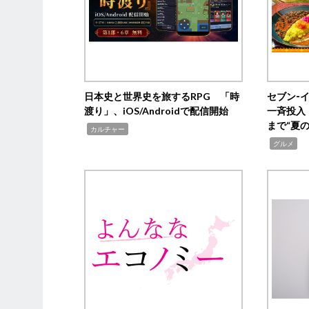
日本史と世界史を旅するRPG 「時
セブン‐
渡り」、iOS/Androidで配信開始
一斉投入
まで“夏
,
カルチャー
,
グルメ