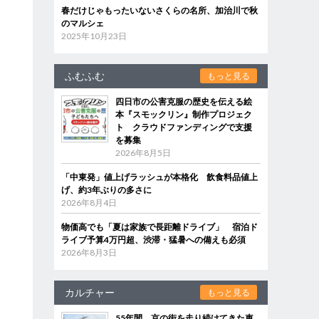
春だけじゃもったいないさくらの名所、加治川で秋
のマルシェ
2025年10月23日
ふむふむ
もっと見る
四日市の公害克服の歴史を伝える絵
本『スモックリン』制作プロジェク
ト クラウドファンディングで支援
を募集
2026年8月5日
「中東発」値上げラッシュが本格化 飲食料品値上
げ、約3年ぶりの多さに
2026年8月4日
物価高でも「夏は家族で長距離ドライブ」 宿泊ド
ライブ予算4万円超、渋滞・猛暑への備えも必須
2026年8月3日
カルチャー
もっと見る
55年間、京の街を走り続けてきた車