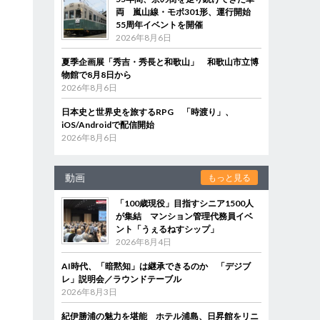
両 嵐山線・モボ301形、運行開始
55周年イベントを開催
2026年8月6日
夏季企画展「秀吉・秀長と和歌山」 和歌山市立博
物館で8月8日から
2026年8月6日
日本史と世界史を旅するRPG 「時渡り」、
iOS/Androidで配信開始
2026年8月6日
動画
もっと見る
「100歳現役」目指すシニア1500人
が集結 マンション管理代務員イベ
ント「うぇるねすシップ」
2026年8月4日
AI時代、「暗黙知」は継承できるのか 「デジブ
レ」説明会／ラウンドテーブル
2026年8月3日
紀伊勝浦の魅力を堪能 ホテル浦島、日昇館をリニ