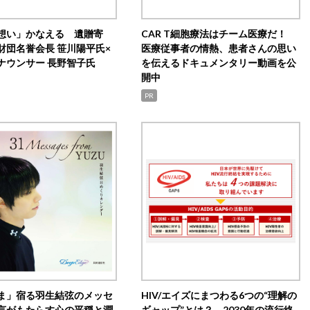
想い」かなえる 遺贈寄
CAR T細胞療法はチーム医療だ！
財団名誉会長 笹川陽平氏×
医療従事者の情熱、患者さんの思い
ナウンサー 長野智子氏
を伝えるドキュメンタリー動画を公
開中
PR
ま」宿る羽生結弦のメッセ
HIV/エイズにまつわる6つの“理解の
言がもたらす心の平穏と潤
ギャップ”とは？ 2030年の流行終