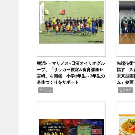
横浜F・マリノス×日清オイリオグル
先端技術
ープ、「サッカー教室&食育講座 in
指す 久
宮崎」を開催 小学1年生～3年生の
未来型園
身体づくりをサポート
ム」参画
,
,
,
スポーツ
ビジネス