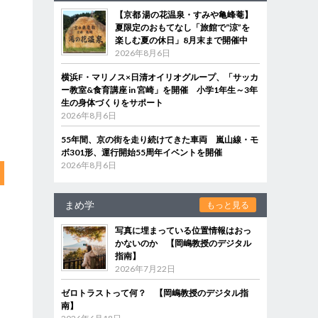
【京都 湯の花温泉・すみや亀峰菴】
夏限定のおもてなし「旅館で“涼”を
楽しむ夏の休日」8月末まで開催中
2026年8月6日
横浜F・マリノス×日清オイリオグループ、「サッカ
ー教室&食育講座 in 宮崎」を開催 小学1年生～3年
生の身体づくりをサポート
2026年8月6日
55年間、京の街を走り続けてきた車両 嵐山線・モ
ボ301形、運行開始55周年イベントを開催
2026年8月6日
まめ学
もっと見る
写真に埋まっている位置情報はおっ
かないのか 【岡嶋教授のデジタル
指南】
2026年7月22日
ゼロトラストって何？ 【岡嶋教授のデジタル指
南】