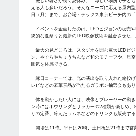
厳しい暑さが続く夏休み、「涼しい場所で子ども
える人も多いだろう。そんなニーズに応える屋内型イ
日（月）まで、お台場・デックス東京ビーチ内の「LED
イベントを企画したのは、LEDビジョンの販売や映
統的な夏祭りと最新のLED映像技術を融合させた
最大の見どころは、スタジオを囲む巨大LEDビジ
ン、やぐらやちょうちんなど和のモチーフや、星空
囲気を体感できる。
縁日コーナーでは、光の演出を取り入れた輪投げ
レビなどの豪華景品が当たるガラポン抽選会もあり
体を動かしたい人には、映像とプレーヤーの動き
ン時にはボウリングとサッカーの2種類が楽しめ、
りの定番、冷えたラムネなどのドリンクも販売する
開場は11時。平日は20時、土日祝は21時まで