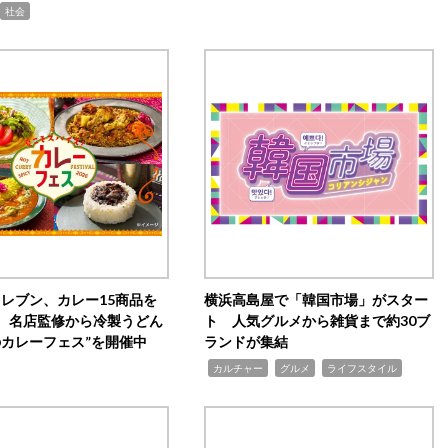
社会
イレブン、カレー15商品を
横浜高島屋で「韓国市場」がスター
 名店監修から冷製うどん
ト 人気グルメから雑貨まで約30ブ
のカレーフェス”を開催中
ランドが集結
,
,
,
カルチャー
グルメ
ライフスタイル