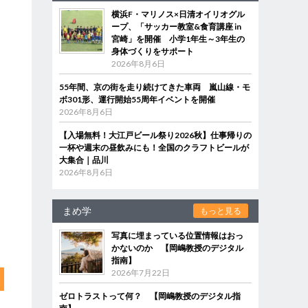
横浜F・マリノス×日清オイリオグル
ープ、「サッカー教室&食育講座 in
宮崎」を開催 小学1年生～3年生の
身体づくりをサポート
2026年8月6日
55年間、京の街を走り続けてきた車両 嵐山線・モ
ボ301形、運行開始55周年イベントを開催
2026年8月6日
【入場無料！大江戸ビール祭り2026秋】仕事帰りの
一杯や週末の昼飲みにも！全国のクラフトビールが
大集合｜品川
2026年8月6日
まめ学
もっと見る
写真に埋まっている位置情報はおっ
かないのか 【岡嶋教授のデジタル
指南】
2026年7月22日
ゼロトラストって何？ 【岡嶋教授のデジタル指