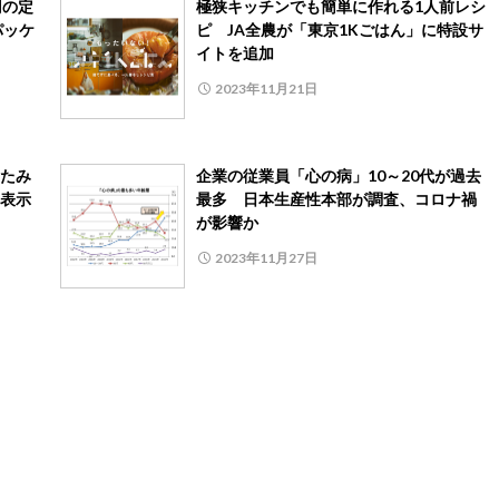
円の定
極狭キッチンでも簡単に作れる1人前レシ
パッケ
ピ JA全農が「東京1Kごはん」に特設サ
イトを追加
2023年11月21日
たみ
企業の従業員「心の病」10～20代が過去
表示
最多 日本生産性本部が調査、コロナ禍
が影響か
2023年11月27日