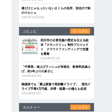
春だけじゃもったいないさくらの名所、加治川で秋
のマルシェ
2025年10月23日
ふむふむ
もっと見る
四日市の公害克服の歴史を伝える絵
本『スモックリン』制作プロジェク
ト クラウドファンディングで支援
を募集
2026年8月5日
「中東発」値上げラッシュが本格化 飲食料品値上
げ、約3年ぶりの多さに
2026年8月4日
物価高でも「夏は家族で長距離ドライブ」 宿泊ド
ライブ予算4万円超、渋滞・猛暑への備えも必須
2026年8月3日
カルチャー
もっと見る