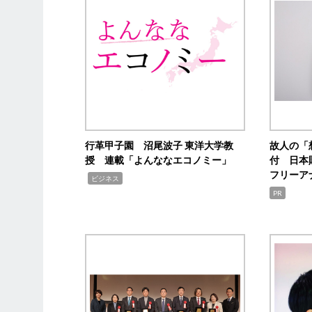
行革甲子園 沼尾波子 東洋大学教
故人の「
授 連載「よんななエコノミー」
付 日本
フリーア
,
ビジネス
PR