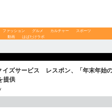
ファッション
グルメ
カルチャー
スポーツ
ス
動画
はばたけラボ
クイズサービス レスポン、「年末年始
を提供
y