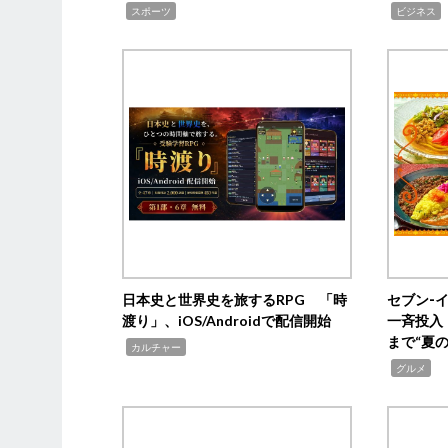
,
,
,
スポーツ
ビジネス
日本史と世界史を旅するRPG 「時
セブン‐
渡り」、iOS/Androidで配信開始
一斉投入
まで“夏
,
カルチャー
,
グルメ