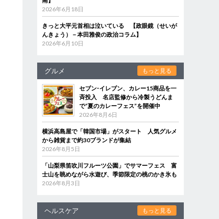
南】
2026年6月18日
きっと大平元首相は泣いている 【政眼鏡（せいが
んきょう）－本田雅俊の政治コラム】
2026年6月10日
グルメ
もっと見る
セブン‐イレブン、カレー15商品を一
斉投入 名店監修から冷製うどんま
で“夏のカレーフェス”を開催中
2026年8月6日
横浜高島屋で「韓国市場」がスタート 人気グルメ
から雑貨まで約30ブランドが集結
2026年8月5日
「山梨県笛吹川フルーツ公園」でサマーフェス 富
士山を眺めながら水遊び、季節限定の桃のかき氷も
2026年8月3日
ヘルスケア
もっと見る