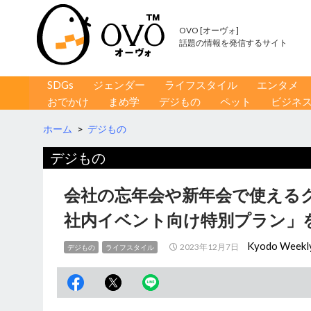
OVO [オーヴォ]
話題の情報を発信するサイト
コンテンツへ移動
検
SDGs
ジェンダー
ライフスタイル
エンタメ
索
おでかけ
まめ学
デジもの
ペット
ビジネ
ホーム
>
デジもの
デジもの
会社の忘年会や新年会で使える
社内イベント向け特別プラン」
Kyodo Weekl
2023年12月7日
デジもの
ライフスタイル