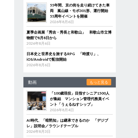
55年間、京の街を走り続けてきた車
両 嵐山線・モボ301形、運行開始
55周年イベントを開催
2026年8月6日
夏季企画展「秀吉・秀長と和歌山」 和歌山市立博
物館で8月8日から
2026年8月6日
日本史と世界史を旅するRPG 「時渡り」、
iOS/Androidで配信開始
2026年8月6日
動画
もっと見る
「100歳現役」目指すシニア1500人
が集結 マンション管理代務員イベ
ント「うぇるねすシップ」
2026年8月4日
AI時代、「暗黙知」は継承できるのか 「デジブ
レ」説明会／ラウンドテーブル
2026年8月3日