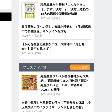
現代書林から新刊『こんなときに
は、まず、漢方！』 漢方三考塾の
15人の医師や薬剤師が執筆
2026年8月5日
重症筋無力症への正しい知識と理解を 8月8日広島
市で公開講座、オンライン配信も
2026年7月31日
【がんを生きる緩和ケア医・大橋洋平「足し算
命」】天空を見上げて
2026年7月28日
フェスティバル
もっと見る
絶品屋台グルメが全国各地から大集
結 “庶民派食フェス”第4回「川口×
絶品グルメビール＆日本酒祭り
2026」を開催
2026年4月15日
自分で収穫した秋野菜を使って芋煮作りを体験 埼
玉県加須市の「ファミリーランドむさしの村」
2025年11月4日