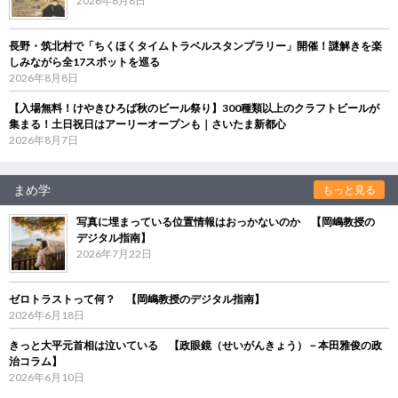
2026年8月8日
長野・筑北村で「ちくほくタイムトラベルスタンプラリー」開催！謎解きを楽
しみながら全17スポットを巡る
2026年8月8日
【入場無料！けやきひろば秋のビール祭り】300種類以上のクラフトビールが
集まる！土日祝日はアーリーオープンも｜さいたま新都心
2026年8月7日
まめ学
もっと見る
写真に埋まっている位置情報はおっかないのか 【岡嶋教授の
デジタル指南】
2026年7月22日
ゼロトラストって何？ 【岡嶋教授のデジタル指南】
2026年6月18日
きっと大平元首相は泣いている 【政眼鏡（せいがんきょう）－本田雅俊の政
治コラム】
2026年6月10日