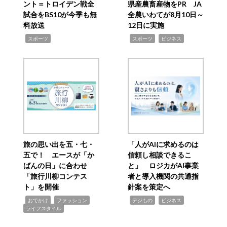
ント＝トロイデン戦全
県産農畜産物をPR JA
試合をBS10が今季も無
全農いわてが8月10日～
料放送
12日に実施
,
,
,
スポーツ
スポーツ
ビジネス
旅の思い出を五・七・
「人がAIに求めるのは
五で！ エースが「か
信頼し相談できるこ
ばんの日」に合わせ
と」 ロジカがAI事業
「旅行川柳コンテス
者と導入機関の共通指
ト」を開催
針案を策定へ
,
,
,
,
,
おでかけ
ファッション
デジもの
ビジネス
ライフスタイル