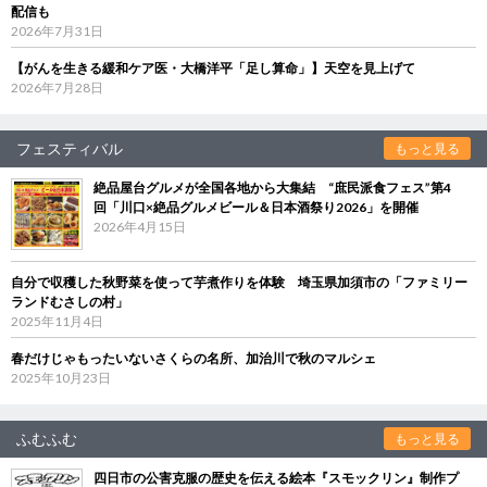
配信も
2026年7月31日
【がんを生きる緩和ケア医・大橋洋平「足し算命」】天空を見上げて
2026年7月28日
フェスティバル
もっと見る
絶品屋台グルメが全国各地から大集結 “庶民派食フェス”第4
回「川口×絶品グルメビール＆日本酒祭り2026」を開催
2026年4月15日
自分で収穫した秋野菜を使って芋煮作りを体験 埼玉県加須市の「ファミリー
ランドむさしの村」
2025年11月4日
春だけじゃもったいないさくらの名所、加治川で秋のマルシェ
2025年10月23日
ふむふむ
もっと見る
四日市の公害克服の歴史を伝える絵本『スモックリン』制作プ