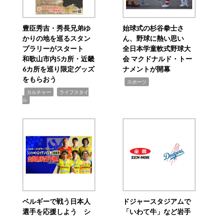
豊臣秀吉・秀長兄弟ゆ
始球式の杉谷拳士さ
かりの地を巡るスタン
ん、野球に熱い思い
プラリーがスタート
全日本学童軟式野球大
和歌山市内5カ所・近畿
会 マクドナルド・トー
6カ所を巡り限定グッズ
ナメントが開幕
をもらおう
,
スポーツ
,
,
カルチャー
ライフスタイ
ル
ベルギーで戦う日本人
ドジャースタジアムで
選手を応援しよう シ
「いわて牛」など岩手