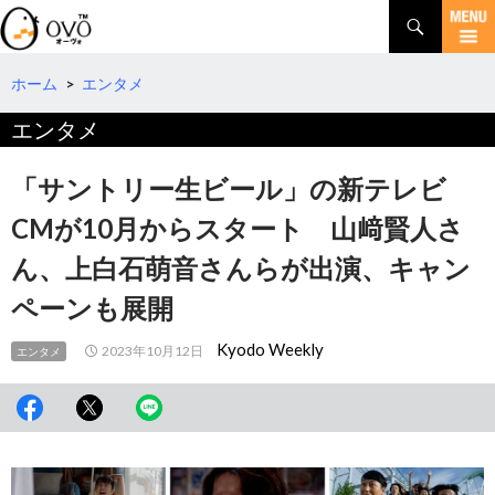
検
索
コ
ン
テ
ホーム
>
エンタメ
ン
エンタメ
ツ
へ
移
「サントリー生ビール」の新テレビ
動
CMが10月からスタート 山﨑賢人さ
ん、上白石萌音さんらが出演、キャン
ペーンも展開
Kyodo Weekly
2023年10月12日
エンタメ