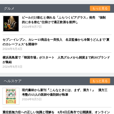
グルメ
もっと見る
ビールだけ飲むと倒れる「ふらつくビアグラス」発売 “強制
的に水を飲む”仕掛けで適正飲酒を後押し
2026年8月7日
セブン‐イレブン、カレー15商品を一斉投入 名店監修から冷製うどんまで“夏
のカレーフェス”を開催中
2026年8月6日
横浜高島屋で「韓国市場」がスタート 人気グルメから雑貨まで約30ブランド
が集結
2026年8月5日
ヘルスケア
もっと見る
現代書林から新刊『こんなときには、まず、漢方！』 漢方三
考塾の15人の医師や薬剤師が執筆
2026年8月5日
重症筋無力症への正しい知識と理解を 8月8日広島市で公開講座、オンライン