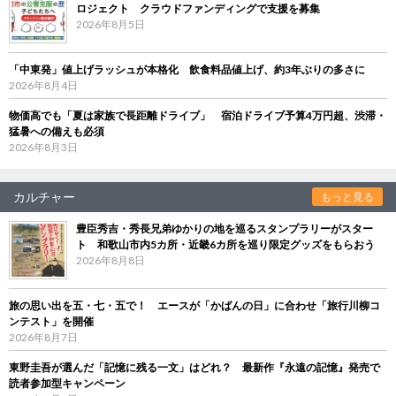
ロジェクト クラウドファンディングで支援を募集
2026年8月5日
「中東発」値上げラッシュが本格化 飲食料品値上げ、約3年ぶりの多さに
2026年8月4日
物価高でも「夏は家族で長距離ドライブ」 宿泊ドライブ予算4万円超、渋滞・
猛暑への備えも必須
2026年8月3日
カルチャー
もっと見る
豊臣秀吉・秀長兄弟ゆかりの地を巡るスタンプラリーがスター
ト 和歌山市内5カ所・近畿6カ所を巡り限定グッズをもらおう
2026年8月8日
旅の思い出を五・七・五で！ エースが「かばんの日」に合わせ「旅行川柳コ
ンテスト」を開催
2026年8月7日
東野圭吾が選んだ「記憶に残る一文」はどれ？ 最新作『永遠の記憶』発売で
読者参加型キャンペーン