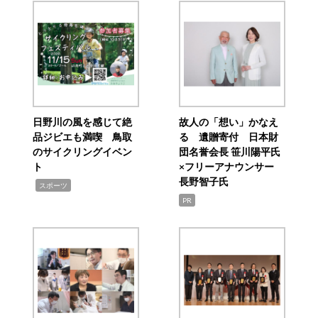
日野川の風を感じて絶
故人の「想い」かなえ
品ジビエも満喫 鳥取
る 遺贈寄付 日本財
のサイクリングイベン
団名誉会長 笹川陽平氏
ト
×フリーアナウンサー
長野智子氏
,
スポーツ
PR