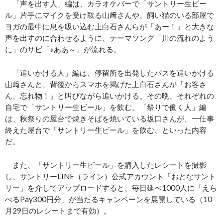
「声を出す人」編は、カラオケバーで「サントリー生ビー
ル」片手にマイクを受け取る山﨑さんや、飼い猫のいる部屋で
ヨガの最中に息を吸い込む上白石さんらが「あー！」と大きな
声を出すのに合わせるように、テーマソング「川の流れのよう
に」のサビ「♪ああ～」が流れる。
「追いかける人」編は、停留所を出発したバスを追いかける
山﨑さんと、背後からスマホを掲げた上白石さんが「お客さ
ん、忘れ物！」と叫びながら追いかける。その晩、それぞれの
自宅で「サントリー生ビール」を飲む。「祭りで働く人」編
は、秋祭りの屋台で焼きそばを焼いている坂口さんが、一仕事
終えた屋台で「サントリー生ビール」を飲む、といった内容
だ。
また、「サントリー生ビール」を購入したレシートを撮影
し、サントリーLINE（ライン）公式アカウント「おとなサント
リー」を介してアップロードすると、毎日延べ1000人に「えら
べるPay300円分」が当たるキャンペーンを展開している（10
月29日のレシートまで有効）。