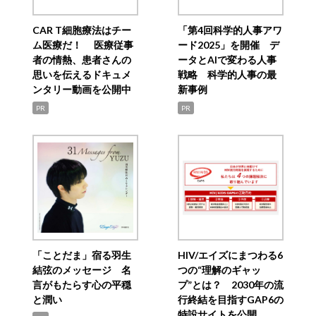
CAR T細胞療法はチー
「第4回科学的人事アワ
ム医療だ！ 医療従事
ード2025」を開催 デ
者の情熱、患者さんの
ータとAIで変わる人事
思いを伝えるドキュメ
戦略 科学的人事の最
ンタリー動画を公開中
新事例
PR
PR
「ことだま」宿る羽生
HIV/エイズにまつわる6
結弦のメッセージ 名
つの“理解のギャッ
言がもたらす心の平穏
プ”とは？ 2030年の流
と潤い
行終結を目指すGAP6の
特設サイトを公開