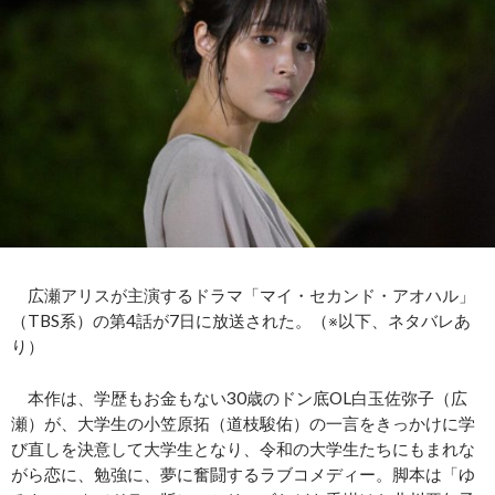
広瀬アリスが主演するドラマ「マイ・セカンド・アオハル」
（TBS系）の第4話が7日に放送された。（※以下、ネタバレあ
り）
本作は、学歴もお金もない30歳のドン底OL白玉佐弥子（広
瀬）が、大学生の小笠原拓（道枝駿佑）の一言をきっかけに学
び直しを決意して大学生となり、令和の大学生たちにもまれな
がら恋に、勉強に、夢に奮闘するラブコメディー。脚本は「ゆ