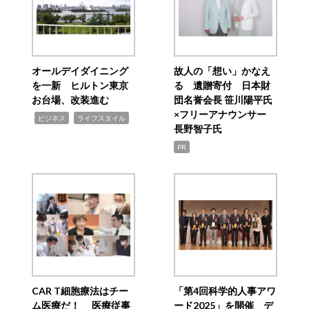
オールデイダイニング
故人の「想い」かなえ
を一新 ヒルトン東京
る 遺贈寄付 日本財
お台場、改装進む
団名誉会長 笹川陽平氏
×フリーアナウンサー
,
,
ビジネス
ライフスタイル
長野智子氏
PR
CAR T細胞療法はチー
「第4回科学的人事アワ
ム医療だ！ 医療従事
ード2025」を開催 デ