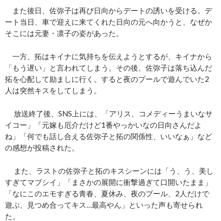
また後日、佐弥子は再び日向からデートの誘いを受ける。デ
ート当日、車で迎えに来てくれた日向の元へ向かうと、なぜか
そこには元妻・凛子の姿があった。
一方、拓はキイナに気持ちを伝えようとするが、キイナから
「もう遅い」と言われてしまう。その後、佐弥子は落ち込んだ
拓を心配して励ましに行く。すると夜のプールで遊んでいた2
人は突然キスをしてしまう。
放送終了後、SNS上には、「アリス、コメディーうまいなサ
イコー」「元嫁も厄介だけど1番やっかいなの日向さんだよ
ね」「何でも話し合える佐弥子と拓の関係性、いいなぁ」など
の感想が投稿された。
また、ラストの佐弥子と拓のキスシーンには「う、う、美し
すぎてマブシイ」「まさかの展開に衝撃過ぎて口開いたまま」
「なにこのエモすぎる青春、夏休み、夜のプール、2人だけで
遊ぶ、見つめ合ってキス…最高やん」といった声も寄せられ
た。