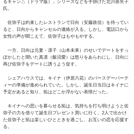
るキャン△（ドラマ版）」シリーズなどを手掛けた北川亜矢子
氏。
佐弥子は約束したレストランで日向（安藤政信）を待ってい
ると、日向からキャンセルの連絡が入る。しかし、電話口から
女性の声が聞こえて、佐弥子はもやもやする。
一方、日向は元妻・凛子（山本未來）のせいでデートをすっ
ぽかしたと聞いた真凛（飯沼愛）は怒りをあらわにし、日向に
再び佐弥子をデートに誘うよう促す。
シェアハウスでは、キイナ（伊原六花）のバースデーパーテ
ィーの準備が進められていた。しかし、誕生日当日はキイナに
予定があると知り、拓はどこか浮かない表情だった。
キイナへの思いを募らせる拓は、気持ちを打ち明けようと佐
弥子の力を借りて誕生日プレゼント買いに行く。2人で出かけ
た佐弥子と拓は楽しいひとときを過ごし、お互いの恋を応援す
る。