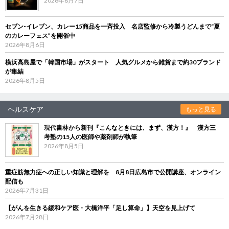
2026年8月7日
セブン‐イレブン、カレー15商品を一斉投入 名店監修から冷製うどんまで“夏
のカレーフェス”を開催中
2026年8月6日
横浜高島屋で「韓国市場」がスタート 人気グルメから雑貨まで約30ブランド
が集結
2026年8月5日
ヘルスケア
もっと見る
現代書林から新刊『こんなときには、まず、漢方！』 漢方三
考塾の15人の医師や薬剤師が執筆
2026年8月5日
重症筋無力症への正しい知識と理解を 8月8日広島市で公開講座、オンライン
配信も
2026年7月31日
【がんを生きる緩和ケア医・大橋洋平「足し算命」】天空を見上げて
2026年7月28日