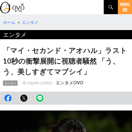
検
索
コ
ン
テ
ホーム
>
エンタメ
ン
エンタメ
ツ
へ
移
「マイ・セカンド・アオハル」ラスト
動
10秒の衝撃展開に視聴者騒然 「う、
う、美しすぎてマブシイ」
エンタメOVO
2023年11月8日
エンタメ