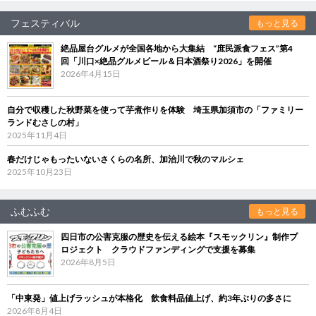
フェスティバル
もっと見る
絶品屋台グルメが全国各地から大集結 “庶民派食フェス”第4
回「川口×絶品グルメビール＆日本酒祭り2026」を開催
2026年4月15日
自分で収穫した秋野菜を使って芋煮作りを体験 埼玉県加須市の「ファミリー
ランドむさしの村」
2025年11月4日
春だけじゃもったいないさくらの名所、加治川で秋のマルシェ
2025年10月23日
ふむふむ
もっと見る
四日市の公害克服の歴史を伝える絵本『スモックリン』制作プ
ロジェクト クラウドファンディングで支援を募集
2026年8月5日
「中東発」値上げラッシュが本格化 飲食料品値上げ、約3年ぶりの多さに
2026年8月4日