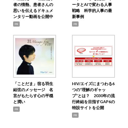
者の情熱、患者さんの
ータとAIで変わる人事
思いを伝えるドキュメ
戦略 科学的人事の最
ンタリー動画を公開中
新事例
PR
PR
「ことだま」宿る羽生
HIV/エイズにまつわる6
結弦のメッセージ 名
つの“理解のギャッ
言がもたらす心の平穏
プ”とは？ 2030年の流
と潤い
行終結を目指すGAP6の
特設サイトを公開
PR
PR