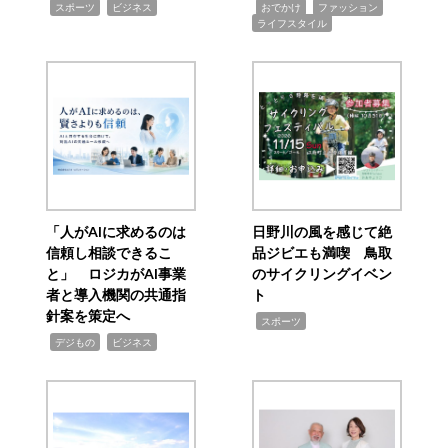
,
,
,
,
,
スポーツ
ビジネス
おでかけ
ファッション
ライフスタイル
「人がAIに求めるのは
日野川の風を感じて絶
信頼し相談できるこ
品ジビエも満喫 鳥取
と」 ロジカがAI事業
のサイクリングイベン
者と導入機関の共通指
ト
針案を策定へ
,
スポーツ
,
,
デジもの
ビジネス