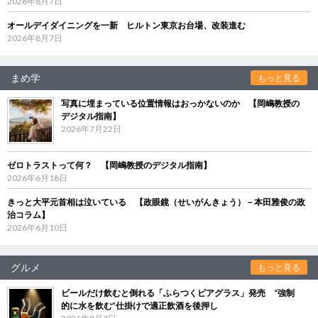
2026年8月7日
オールデイダイニングを一新 ヒルトン東京お台場、改装進む
2026年8月7日
まめ学
もっと見る
写真に埋まっている位置情報はおっかないのか 【岡嶋教授の
デジタル指南】
2026年7月22日
ゼロトラストって何？ 【岡嶋教授のデジタル指南】
2026年6月18日
きっと大平元首相は泣いている 【政眼鏡（せいがんきょう）－本田雅俊の政
治コラム】
2026年6月10日
グルメ
もっと見る
ビールだけ飲むと倒れる「ふらつくビアグラス」発売 “強制
的に水を飲む”仕掛けで適正飲酒を後押し