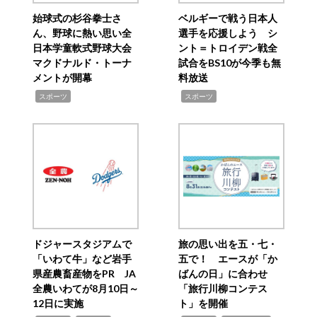
始球式の杉谷拳士さ
ベルギーで戦う日本人
ん、野球に熱い思い全
選手を応援しよう シ
日本学童軟式野球大会
ント＝トロイデン戦全
マクドナルド・トーナ
試合をBS10が今季も無
メントが開幕
料放送
,
,
スポーツ
スポーツ
ドジャースタジアムで
旅の思い出を五・七・
「いわて牛」など岩手
五で！ エースが「か
県産農畜産物をPR JA
ばんの日」に合わせ
全農いわてが8月10日～
「旅行川柳コンテス
12日に実施
ト」を開催