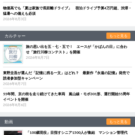
物価高でも「夏は家族で長距離ドライブ」 宿泊ドライブ予算4万円超、渋滞・
猛暑への備えも必須
2026年8月3日
カルチャー
もっと見る
旅の思い出を五・七・五で！ エースが「かばんの日」に合わ
せ「旅行川柳コンテスト」を開催
2026年8月7日
東野圭吾が選んだ「記憶に残る一文」はどれ？ 最新作『永遠の記憶』発売で
読者参加型キャンペーン
2026年8月7日
55年間、京の街を走り続けてきた車両 嵐山線・モボ301形、運行開始55周年
イベントを開催
2026年8月6日
動画
もっと見る
「100歳現役」目指すシニア1500人が集結 マンション管理代