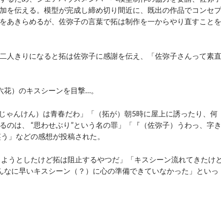
加を伝える。模型が完成し締め切り間近に、既出の作品でコンセ
をあきらめるが、佐弥子の言葉で拓は制作を一からやり直すこと
二人きりになると拓は佐弥子に感謝を伝え、「佐弥子さんって素
六花）のキスシーンを目撃…。
じゃんけん）は青春だわ」「（拓が）朝5時に屋上に誘ったり、何
るのは、 “思わせぶり”という名の罪」「『（佐弥子）うわっ、字
笑う」などの感想が投稿された。
ようとしたけど拓は阻止するやつだ」「キスシーン流れてきたけ
んなに早いキスシーン（？）に心の準備できていなかった」といっ