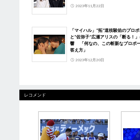
2023年11月22日
「マイハル」“拓”道枝駿佑のプロポ
と“佐弥子”広瀬アリスの「断る！」
響 「何なの、この斬新なプロポ
答え方」
2023年12月20日
レコメンド