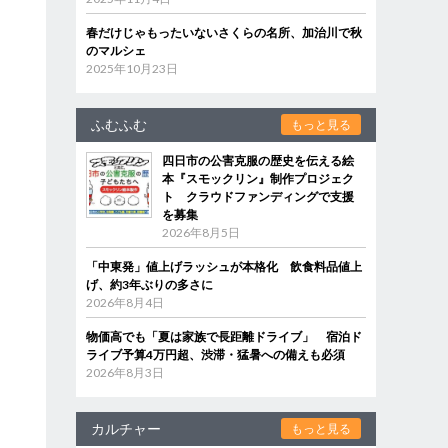
春だけじゃもったいないさくらの名所、加治川で秋
のマルシェ
2025年10月23日
ふむふむ
もっと見る
四日市の公害克服の歴史を伝える絵
本『スモックリン』制作プロジェク
ト クラウドファンディングで支援
を募集
2026年8月5日
「中東発」値上げラッシュが本格化 飲食料品値上
げ、約3年ぶりの多さに
2026年8月4日
物価高でも「夏は家族で長距離ドライブ」 宿泊ド
ライブ予算4万円超、渋滞・猛暑への備えも必須
2026年8月3日
カルチャー
もっと見る