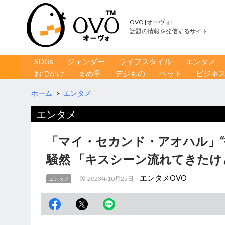
OVO [オーヴォ]
話題の情報を発信するサイト
コンテンツへ移動
検
SDGs
ジェンダー
ライフスタイル
エンタメ
索
おでかけ
まめ学
デジもの
ペット
ビジネ
ホーム
>
エンタメ
エンタメ
「マイ・セカンド・アオハル」“
騒然 「キスシーン流れてきたけ
エンタメOVO
2023年10月25日
エンタメ