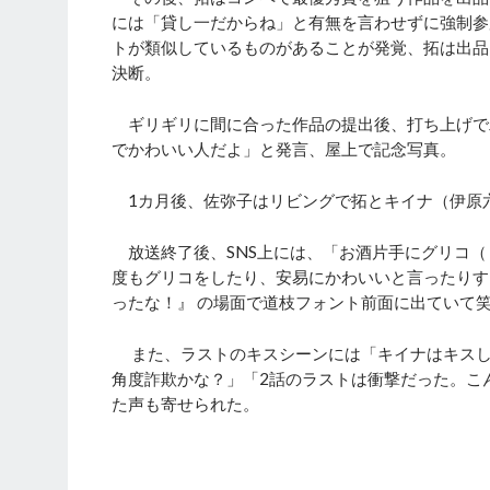
には「貸し一だからね」と有無を言わせずに強制参
トが類似しているものがあることが発覚、拓は出品
決断。
ギリギリに間に合った作品の提出後、打ち上げで
でかわいい人だよ」と発言、屋上で記念写真。
1カ月後、佐弥子はリビングで拓とキイナ（伊原
放送終了後、SNS上には、「お酒片手にグリコ（
度もグリコをしたり、安易にかわいいと言ったりす
ったな！』 の場面で道枝フォント前面に出ていて
また、ラストのキスシーンには「キイナはキスし
角度詐欺かな？」「2話のラストは衝撃だった。こ
た声も寄せられた。