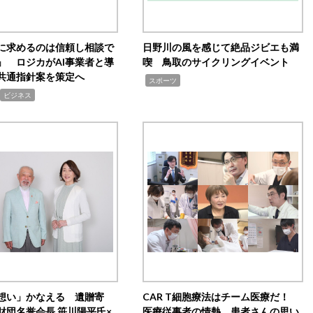
Iに求めるのは信頼し相談で
日野川の風を感じて絶品ジビエも満
」 ロジカがAI事業者と導
喫 鳥取のサイクリングイベント
共通指針案を策定へ
,
スポーツ
ビジネス
想い」かなえる 遺贈寄
CAR T細胞療法はチーム医療だ！
財団名誉会長 笹川陽平氏×
医療従事者の情熱、患者さんの思い