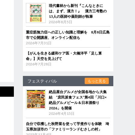
現代書林から新刊『こんなときに
は、まず、漢方！』 漢方三考塾の
15人の医師や薬剤師が執筆
2026年8月5日
重症筋無力症への正しい知識と理解を 8月8日広島
市で公開講座、オンライン配信も
2026年7月31日
【がんを生きる緩和ケア医・大橋洋平「足し算
命」】天空を見上げて
2026年7月28日
フェスティバル
もっと見る
絶品屋台グルメが全国各地から大集
結 “庶民派食フェス”第4回「川口×
絶品グルメビール＆日本酒祭り
2026」を開催
2026年4月15日
自分で収穫した秋野菜を使って芋煮作りを体験 埼
玉県加須市の「ファミリーランドむさしの村」
2025年11月4日