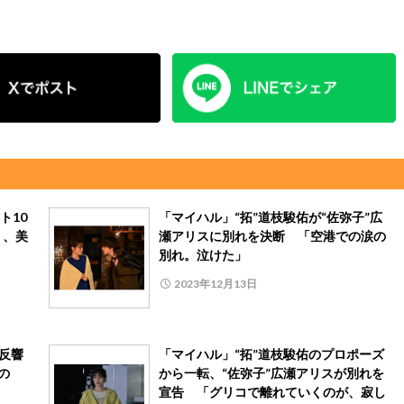
ト10
「マイハル」“拓”道枝駿佑が“佐弥子”広
う、美
瀬アリスに別れを決断 「空港での涙の
別れ。泣けた」
2023年12月13日
反響
「マイハル」“拓”道枝駿佑のプロポーズ
の
から一転、“佐弥子”広瀬アリスが別れを
宣告 「グリコで離れていくのが、寂し