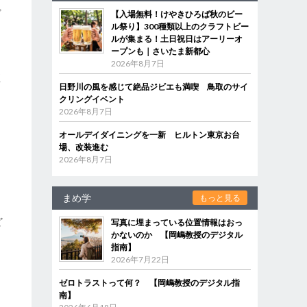
プ
【入場無料！けやきひろば秋のビー
ル祭り】300種類以上のクラフトビー
を
ルが集まる！土日祝日はアーリーオ
ープンも｜さいたま新都心
2026年8月7日
直
日野川の風を感じて絶品ジビエも満喫 鳥取のサイ
クリングイベント
2026年8月7日
オールデイダイニングを一新 ヒルトン東京お台
場、改装進む
2026年8月7日
き
まめ学
もっと見る
ど
写真に埋まっている位置情報はおっ
かないのか 【岡嶋教授のデジタル
指南】
2026年7月22日
ゼロトラストって何？ 【岡嶋教授のデジタル指
南】