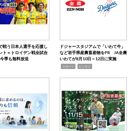
で戦う日本人選手を応援し
ドジャースタジアムで「いわて牛」
ント＝トロイデン戦全試合
など岩手県産農畜産物をPR JA全農
0が今季も無料放送
いわてが8月10日～12日に実施
,
,
スポーツ
ビジネス