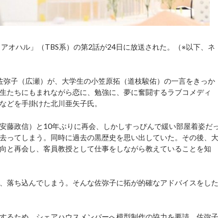
オハル」（TBS系）の第2話が24日に放送された。（※以下、ネ
佐弥子（広瀬）が、大学生の小笠原拓（道枝駿佑）の一言をきっか
生たちにもまれながら恋に、勉強に、夢に奮闘するラブコメディ
などを手掛けた北川亜矢子氏。
安藤政信）と10年ぶりに再会、しかしすっぴんで緩い部屋着姿だ
去ってしまう。同時に過去の黒歴史を思い出していた。その後、
向と再会し、客員教授として仕事をしながら教えていることを知
、落ち込んでしまう。そんな佐弥子に拓が的確なアドバイスをし
するため、シェアハウスメンバーへ模型制作の協力を要請、佐弥