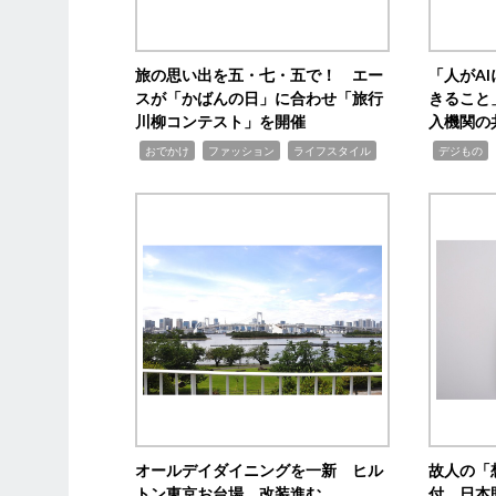
旅の思い出を五・七・五で！ エー
「人がA
スが「かばんの日」に合わせ「旅行
きること
川柳コンテスト」を開催
入機関の
,
,
,
,
,
おでかけ
ファッション
ライフスタイル
デジもの
オールデイダイニングを一新 ヒル
故人の「
トン東京お台場、改装進む
付 日本