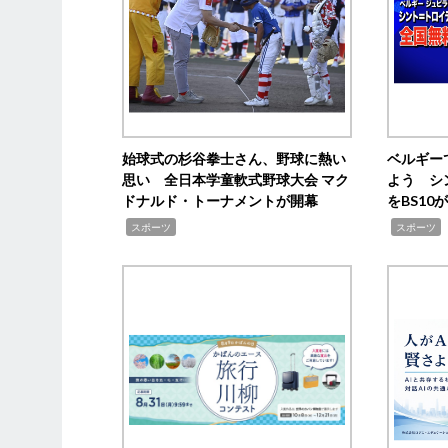
始球式の杉谷拳士さん、野球に熱い
ベルギー
思い 全日本学童軟式野球大会 マク
よう シ
ドナルド・トーナメントが開幕
をBS1
,
,
スポーツ
スポーツ