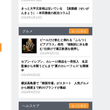
2026年6月18日
きっと大平元首相は泣いている 【政眼鏡（せいが
んきょう）－本田雅俊の政治コラム】
2026年6月10日
グルメ
もっと見る
ビールだけ飲むと倒れる「ふらつく
ビアグラス」発売 “強制的に水を飲
む”仕掛けで適正飲酒を後押し
2026年8月7日
セブン‐イレブン、カレー15商品を一斉投入 名店
監修から冷製うどんまで“夏のカレーフェス”を開催
中
2026年8月6日
横浜高島屋で「韓国市場」がスタート 人気グルメ
から雑貨まで約30ブランドが集結
2026年8月5日
ヘルスケア
もっと見る