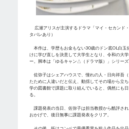
広瀬アリスが主演するドラマ「マイ・セカンド・ア
タバレあり）
本作は、学歴もお金もない30歳のドン底OL白玉
けに学び直しを決意して大学生となり、令和の大学
ー。脚本は「ゆるキャン△（ドラマ版）」シリーズ
佐弥子はシェアハウスで、憧れの人・日向祥吾（
たために人違いだと伝え、動揺してその場から立ち
学の図書館で課題に取り組んでいると、偶然にも日
る。
課題発表の当日、佐弥子は担当教授から酷評され
おかげで、後日無事に課題発表をクリア。
その後、拓はコンペで最優秀賞を狙う作品を出品