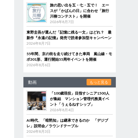
旅の思い出を五・七・五で！ エー
スが「かばんの日」に合わせ「旅行
川柳コンテスト」を開催
2026年8月7日
東野圭吾が選んだ「記憶に残る一文」はどれ？ 最
新作『永遠の記憶』発売で読者参加型キャンペーン
2026年8月7日
55年間、京の街を走り続けてきた車両 嵐山線・モ
ボ301形、運行開始55周年イベントを開催
2026年8月6日
動画
もっと見る
「100歳現役」目指すシニア1500人
が集結 マンション管理代務員イベ
ント「うぇるねすシップ」
2026年8月4日
AI時代、「暗黙知」は継承できるのか 「デジブ
レ」説明会／ラウンドテーブル
2026年8月3日