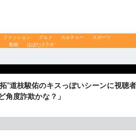
ファッション
グルメ
カルチャー
スポーツ
ス
動画
はばたけラボ
拓”道枝駿佑のキスっぽいシーンに視聴
ど角度詐欺かな？」