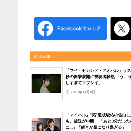
関連記事
「マイ・セカンド・アオハル」ラス
秒の衝撃展開に視聴者騒然 「う、
しすぎてマブシイ」
2023年11月8日
「マイハル」“拓”道枝駿佑の告白に
も、放送が中断 「あと3分だった
に…」「続きが気になり過ぎる」