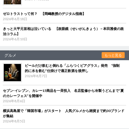
ゼロトラストって何？ 【岡嶋教授のデジタル指南】
2026年6月18日
きっと大平元首相は泣いている 【政眼鏡（せいがんきょう）－本田雅俊の政
治コラム】
2026年6月10日
グルメ
もっと見る
ビールだけ飲むと倒れる「ふらつくビアグラス」発売 “強制
的に水を飲む”仕掛けで適正飲酒を後押し
2026年8月7日
セブン‐イレブン、カレー15商品を一斉投入 名店監修から冷製うどんまで“夏
のカレーフェス”を開催中
2026年8月6日
横浜高島屋で「韓国市場」がスタート 人気グルメから雑貨まで約30ブランド
が集結
2026年8月5日