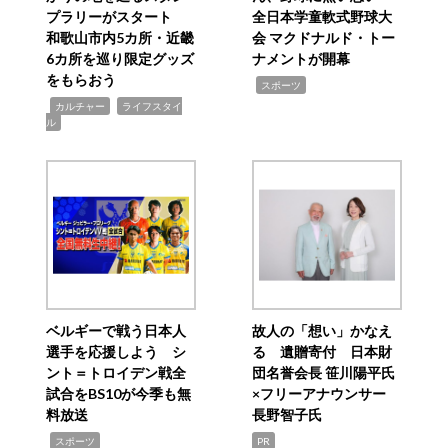
プラリーがスタート
全日本学童軟式野球大
和歌山市内5カ所・近畿
会 マクドナルド・トー
6カ所を巡り限定グッズ
ナメントが開幕
をもらおう
,
スポーツ
,
,
カルチャー
ライフスタイ
ル
ベルギーで戦う日本人
故人の「想い」かなえ
選手を応援しよう シ
る 遺贈寄付 日本財
ント＝トロイデン戦全
団名誉会長 笹川陽平氏
試合をBS10が今季も無
×フリーアナウンサー
料放送
長野智子氏
,
スポーツ
PR