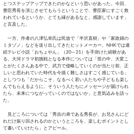
とつステップアップできたのかなという思いがあった。今回、
豊臣秀長を演じさせてもらうということで、豊臣家にすごく救
われているというか、とても縁があるなと。感謝しています」
と言及した。
一方、作者の八津弘幸氏は民放で「半沢直樹」や「家政婦の
ミタゾノ」などを送り出してきたヒットメーカー。NHKでは連
続テレビ小説「おちょやん」（20～21）を手掛けた経験があ
る。大河ドラマ初挑戦となる本作については「世の中、大変こ
とがたくさんある中で、武力で侵略していくのが当たり前、正
しいと思われていた時代を今描く難しさはすごく感じている」
としつつも「だからこそ、なるべく若い人たちや子どもも楽し
んでもらえるように。そういう人たちにメッセージが届けられ
たら、未来につながっていくのではないか」と意気込みを語っ
た。
見どころについては「秀吉の弟である秀長が、お兄さんにど
れだけ振り回されるのかというところを、楽しむポイントとし
て書いていけたら」とアピール。