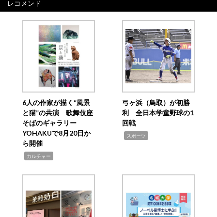
レコメンド
6人の作家が描く“風景
弓ヶ浜（鳥取）が初勝
と猫”の共演 歌舞伎座
利 全日本学童野球の1
そばのギャラリー
回戦
YOHAKUで8月20日か
,
スポーツ
ら開催
,
カルチャー