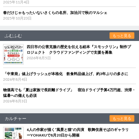
2025年11月4日
春だけじゃもったいないさくらの名所、加治川で秋のマルシェ
2025年10月23日
ふむふむ
もっと見る
四日市の公害克服の歴史を伝える絵本『スモックリン』制作プ
ロジェクト クラウドファンディングで支援を募集
2026年8月5日
「中東発」値上げラッシュが本格化 飲食料品値上げ、約3年ぶりの多さに
2026年8月4日
物価高でも「夏は家族で長距離ドライブ」 宿泊ドライブ予算4万円超、渋滞・
猛暑への備えも必須
2026年8月3日
カルチャー
もっと見る
6人の作家が描く“風景と猫”の共演 歌舞伎座そばのギャラリ
ーYOHAKUで8月20日から開催