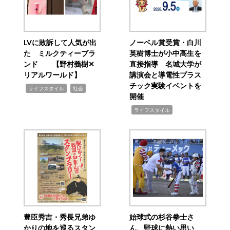
LVに敗訴して人気が出
ノーベル賞受賞・白川
た ミルクティーブラ
英樹博士が小中高生を
ンド 【野村義樹✕
直接指導 名城大学が
リアルワールド】
講演会と導電性プラス
チック実験イベントを
,
,
ライフスタイル
社会
開催
,
ライフスタイル
豊臣秀吉・秀長兄弟ゆ
始球式の杉谷拳士さ
かりの地を巡るスタン
ん、野球に熱い思い