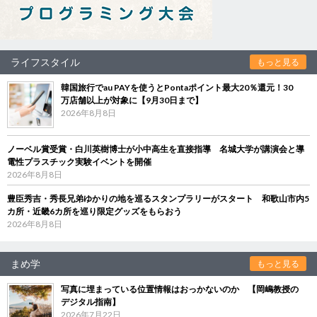
ライフスタイル
もっと見る
韓国旅行でau PAYを使うとPontaポイント最大20％還元！30
万店舗以上が対象に【9月30日まで】
2026年8月8日
ノーベル賞受賞・白川英樹博士が小中高生を直接指導 名城大学が講演会と導
電性プラスチック実験イベントを開催
2026年8月8日
豊臣秀吉・秀長兄弟ゆかりの地を巡るスタンプラリーがスタート 和歌山市内5
カ所・近畿6カ所を巡り限定グッズをもらおう
2026年8月8日
まめ学
もっと見る
写真に埋まっている位置情報はおっかないのか 【岡嶋教授の
デジタル指南】
2026年7月22日