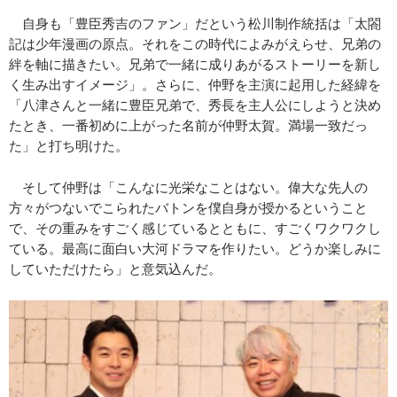
自身も「豊臣秀吉のファン」だという松川制作統括は「太閤
記は少年漫画の原点。それをこの時代によみがえらせ、兄弟の
絆を軸に描きたい。兄弟で一緒に成りあがるストーリーを新し
く生み出すイメージ」。さらに、仲野を主演に起用した経緯を
「八津さんと一緒に豊臣兄弟で、秀長を主人公にしようと決め
たとき、一番初めに上がった名前が仲野太賀。満場一致だっ
た」と打ち明けた。
そして仲野は「こんなに光栄なことはない。偉大な先人の
方々がつないでこられたバトンを僕自身が授かるということ
で、その重みをすごく感じているとともに、すごくワクワクし
ている。最高に面白い大河ドラマを作りたい。どうか楽しみに
していただけたら」と意気込んだ。