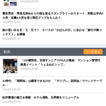
2026年8月9日
豊臣秀吉・秀長兄弟ゆかりの地を巡るスタンプラリーがスタート 和歌山市内5
カ所・近畿6カ所を巡り限定グッズをもらおう
2026年8月8日
旅の思い出を五・七・五で！ エースが「かばんの日」に合わせ「旅行川柳コ
ンテスト」を開催
2026年8月7日
動画
もっと見る
「100歳現役」目指すシニア1500人が集結 マンション管理代
務員イベント「うぇるねすシップ」
2026年8月4日
AI時代、「暗黙知」は継承できるのか 「デジブレ」説明会／ラウンドテーブ
ル
2026年8月3日
紀伊勝浦の魅力を堪能 ホテル浦島、日昇館をリニューアル
2026年8月3日