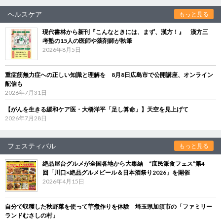
ヘルスケア
もっと見る
現代書林から新刊『こんなときには、まず、漢方！』 漢方三
考塾の15人の医師や薬剤師が執筆
2026年8月5日
重症筋無力症への正しい知識と理解を 8月8日広島市で公開講座、オンライン
配信も
2026年7月31日
【がんを生きる緩和ケア医・大橋洋平「足し算命」】天空を見上げて
2026年7月28日
フェスティバル
もっと見る
絶品屋台グルメが全国各地から大集結 “庶民派食フェス”第4
回「川口×絶品グルメビール＆日本酒祭り2026」を開催
2026年4月15日
自分で収穫した秋野菜を使って芋煮作りを体験 埼玉県加須市の「ファミリー
ランドむさしの村」