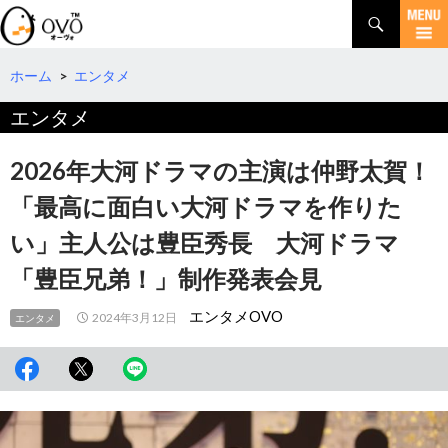
検
索
コ
ン
テ
ホーム
>
エンタメ
ン
エンタメ
ツ
へ
移
2026年大河ドラマの主演は仲野太賀！
動
「最高に面白い大河ドラマを作りた
い」主人公は豊臣秀長 大河ドラマ
「豊臣兄弟！」制作発表会見
エンタメOVO
2024年3月12日
エンタメ