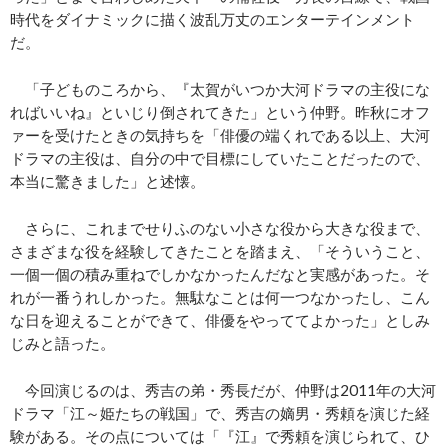
時代をダイナミックに描く波乱万丈のエンターテインメント
だ。
「子どものころから、『太賀がいつか大河ドラマの主役にな
ればいいね』といじり倒されてきた」という仲野。昨秋にオフ
ァーを受けたときの気持ちを「俳優の端くれである以上、大河
ドラマの主役は、自分の中で目標にしていたことだったので、
本当に驚きました」と述懐。
さらに、これまでせりふのない小さな役から大きな役まで、
さまざまな役を経験してきたことを踏まえ、「そういうこと、
一個一個の積み重ねでしかなかったんだなと実感があった。そ
れが一番うれしかった。無駄なことは何一つなかったし、こん
な日を迎えることができて、俳優をやっててよかった」としみ
じみと語った。
今回演じるのは、秀吉の弟・秀長だが、仲野は2011年の大河
ドラマ「江～姫たちの戦国」で、秀吉の嫡男・秀頼を演じた経
験がある。その点については「『江』で秀頼を演じられて、ひ