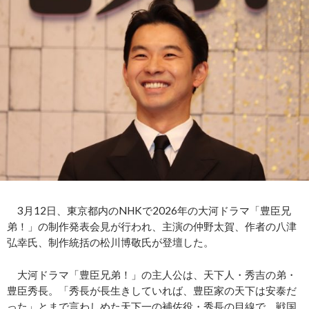
3月12日、東京都内のNHKで2026年の大河ドラマ「豊臣兄
弟！」の制作発表会見が行われ、主演の仲野太賀、作者の八津
弘幸氏、制作統括の松川博敬氏が登壇した。
大河ドラマ「豊臣兄弟！」の主人公は、天下人・秀吉の弟・
豊臣秀長。「秀長が長生きしていれば、豊臣家の天下は安泰だ
った」とまで言わしめた天下一の補佐役・秀長の目線で、戦国