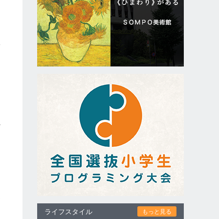
第
ど
と
家
ライフスタイル
もっと見る