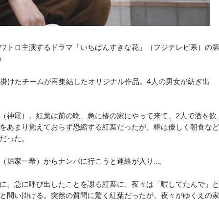
ワトロ主演するドラマ「いちばんすきな花」（フジテレビ系）の
）
）を手掛けたチームが再集結したオリジナル作品。4人の男女が紡ぎ出
（神尾）。紅葉は前の晩、急に椿の家にやって来て、2人で酒を飲
をあまり覚えておらず恐縮する紅葉だったが、椿は優しく朝食な
だった。
（堀家一希）からナンパに行こうと連絡が入り…。
に。急に呼び出したことを謝る紅葉に、夜々は「暇してたんで」
と問い掛ける。突然の質問に驚く紅葉だったが、夜々がゆくえの