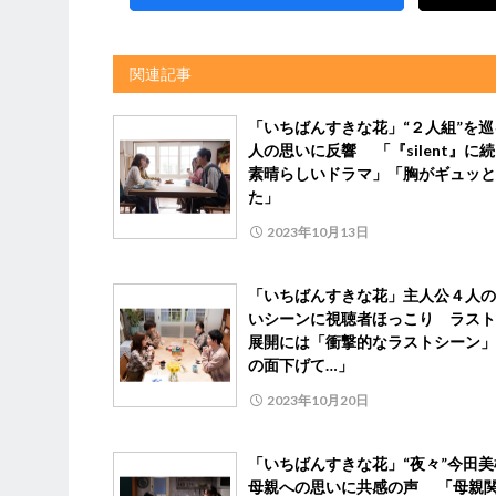
関連記事
「いちばんすきな花」“２人組”を巡
人の思いに反響 「『silent』に
素晴らしいドラマ」「胸がギュッと
た」
2023年10月13日
「いちばんすきな花」主人公４人の
いシーンに視聴者ほっこり ラスト
展開には「衝撃的なラストシーン」
の面下げて…」
2023年10月20日
「いちばんすきな花」“夜々”今田美
母親への思いに共感の声 「母親