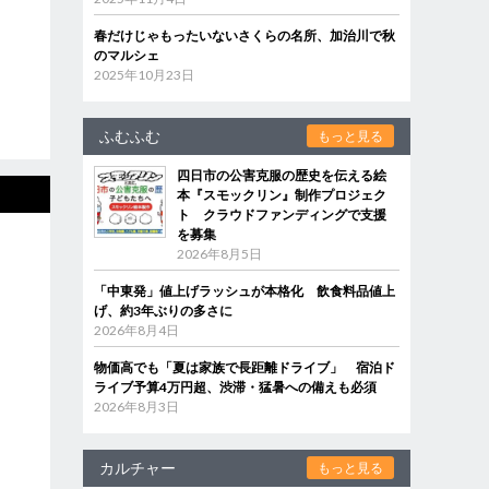
春だけじゃもったいないさくらの名所、加治川で秋
のマルシェ
2025年10月23日
ふむふむ
もっと見る
四日市の公害克服の歴史を伝える絵
本『スモックリン』制作プロジェク
ト クラウドファンディングで支援
を募集
2026年8月5日
「中東発」値上げラッシュが本格化 飲食料品値上
げ、約3年ぶりの多さに
2026年8月4日
物価高でも「夏は家族で長距離ドライブ」 宿泊ド
ライブ予算4万円超、渋滞・猛暑への備えも必須
2026年8月3日
カルチャー
もっと見る