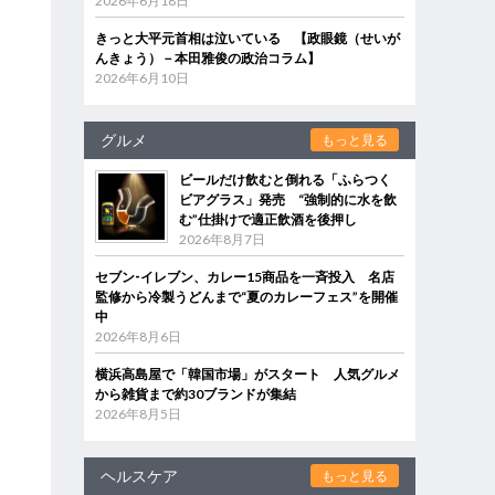
2026年6月18日
きっと大平元首相は泣いている 【政眼鏡（せいが
んきょう）－本田雅俊の政治コラム】
2026年6月10日
グルメ
もっと見る
ビールだけ飲むと倒れる「ふらつく
ビアグラス」発売 “強制的に水を飲
む”仕掛けで適正飲酒を後押し
2026年8月7日
セブン‐イレブン、カレー15商品を一斉投入 名店
監修から冷製うどんまで“夏のカレーフェス”を開催
中
2026年8月6日
横浜高島屋で「韓国市場」がスタート 人気グルメ
から雑貨まで約30ブランドが集結
2026年8月5日
ヘルスケア
もっと見る