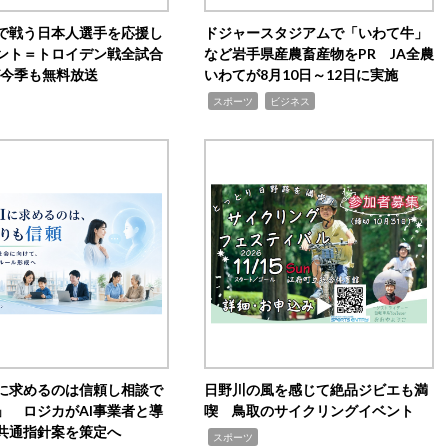
で戦う日本人選手を応援し
ドジャースタジアムで「いわて牛」
ント＝トロイデン戦全試合
など岩手県産農畜産物をPR JA全農
0が今季も無料放送
いわてが8月10日～12日に実施
,
,
スポーツ
ビジネス
Iに求めるのは信頼し相談で
日野川の風を感じて絶品ジビエも満
」 ロジカがAI事業者と導
喫 鳥取のサイクリングイベント
共通指針案を策定へ
,
スポーツ