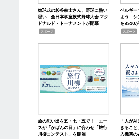
始球式の杉谷拳士さん、野球に熱い
ベルギー
思い 全日本学童軟式野球大会 マク
よう シ
ドナルド・トーナメントが開幕
をBS1
,
,
スポーツ
スポーツ
旅の思い出を五・七・五で！ エー
「人がA
スが「かばんの日」に合わせ「旅行
きること
川柳コンテスト」を開催
入機関の