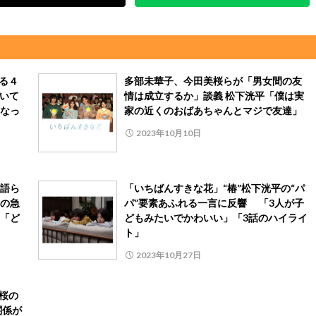
る４
多部未華子、今田美桜らが「男女間の友
続いて
情は成立するか」談義 松下洸平「僕は実
なっ
家の近くのおばあちゃんとマジで友達」
2023年10月10日
語ら
「いちばんすきな花」“椿”松下洸平の“パ
の急
パ”要素あふれる一言に反響 「3人が子
「ど
どもみたいでかわいい」「3話のハイライ
ト」
2023年10月27日
桜の
関係が