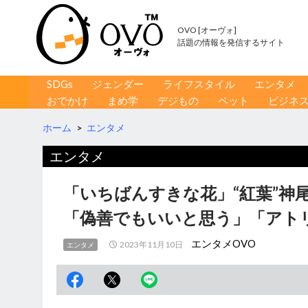
OVO [オーヴォ]
話題の情報を発信するサイト
コンテンツへ移動
検
SDGs
ジェンダー
ライフスタイル
エンタメ
索
おでかけ
まめ学
デジもの
ペット
ビジネ
ホーム
>
エンタメ
エンタメ
「いちばんすきな花」“紅葉”
「偽善でもいいと思う」「アト
エンタメOVO
2023年11月10日
エンタメ