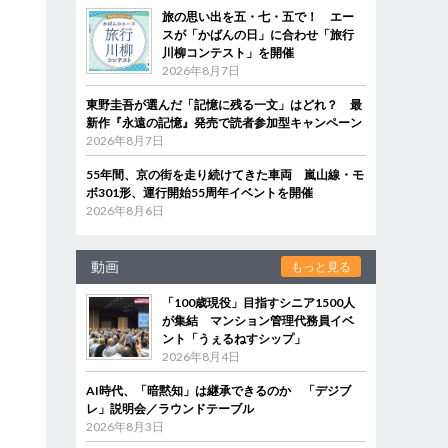
旅の思い出を五・七・五で！ エー
スが「かばんの日」に合わせ「旅行
川柳コンテスト」を開催
2026年8月7日
東野圭吾が選んだ「記憶に残る一文」はどれ？ 最
新作『永遠の記憶』発売で読者参加型キャンペーン
2026年8月7日
55年間、京の街を走り続けてきた車両 嵐山線・モ
ボ301形、運行開始55周年イベントを開催
2026年8月6日
動画
もっと見る
「100歳現役」目指すシニア1500人
が集結 マンション管理代務員イベ
ント「うぇるねすシップ」
2026年8月4日
AI時代、「暗黙知」は継承できるのか 「デジブ
レ」説明会／ラウンドテーブル
2026年8月3日