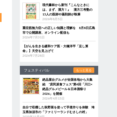
現代書林から新刊『こんなときに
は、まず、漢方！』 漢方三考塾の
15人の医師や薬剤師が執筆
2026年8月5日
重症筋無力症への正しい知識と理解を 8月8日広島
市で公開講座、オンライン配信も
2026年7月31日
【がんを生きる緩和ケア医・大橋洋平「足し算
命」】天空を見上げて
2026年7月28日
フェスティバル
もっと見る
絶品屋台グルメが全国各地から大集
結 “庶民派食フェス”第4回「川口×
絶品グルメビール＆日本酒祭り
2026」を開催
2026年4月15日
自分で収穫した秋野菜を使って芋煮作りを体験 埼
玉県加須市の「ファミリーランドむさしの村」
2025年11月4日