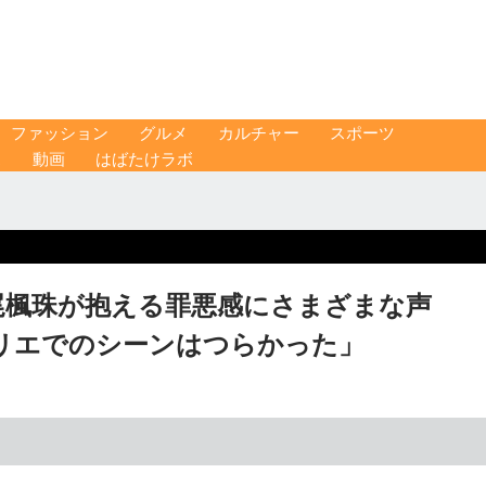
ファッション
グルメ
カルチャー
スポーツ
ス
動画
はばたけラボ
神尾楓珠が抱える罪悪感にさまざまな声
リエでのシーンはつらかった」