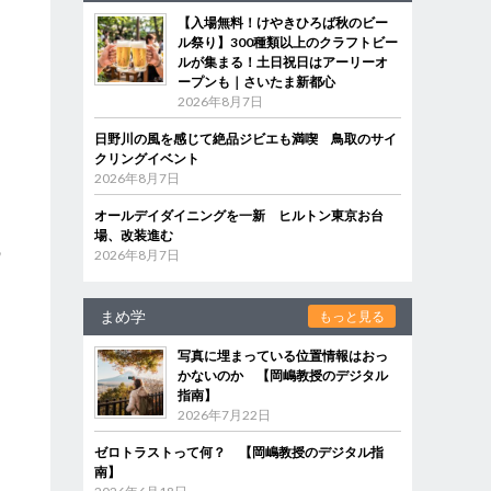
【入場無料！けやきひろば秋のビー
ル祭り】300種類以上のクラフトビー
ルが集まる！土日祝日はアーリーオ
ープンも｜さいたま新都心
2026年8月7日
日野川の風を感じて絶品ジビエも満喫 鳥取のサイ
クリングイベント
2026年8月7日
オールデイダイニングを一新 ヒルトン東京お台
場、改装進む
の
2026年8月7日
く
る
まめ学
もっと見る
写真に埋まっている位置情報はおっ
かないのか 【岡嶋教授のデジタル
指南】
2026年7月22日
ゼロトラストって何？ 【岡嶋教授のデジタル指
南】