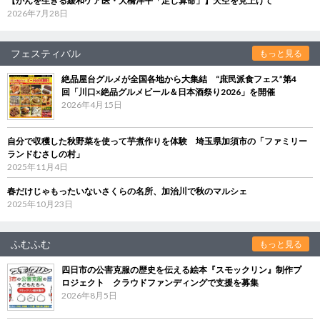
【がんを生きる緩和ケア医・大橋洋平「足し算命」】天空を見上げて
2026年7月28日
フェスティバル
もっと見る
絶品屋台グルメが全国各地から大集結 “庶民派食フェス”第4
回「川口×絶品グルメビール＆日本酒祭り2026」を開催
2026年4月15日
自分で収穫した秋野菜を使って芋煮作りを体験 埼玉県加須市の「ファミリー
ランドむさしの村」
2025年11月4日
春だけじゃもったいないさくらの名所、加治川で秋のマルシェ
2025年10月23日
ふむふむ
もっと見る
四日市の公害克服の歴史を伝える絵本『スモックリン』制作プ
ロジェクト クラウドファンディングで支援を募集
2026年8月5日