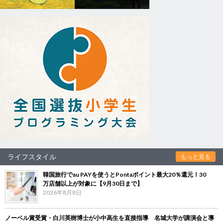
ライフスタイル
もっと見る
韓国旅行でau PAYを使うとPontaポイント最大20％還元！30
万店舗以上が対象に【9月30日まで】
2026年8月8日
ノーベル賞受賞・白川英樹博士が小中高生を直接指導 名城大学が講演会と導