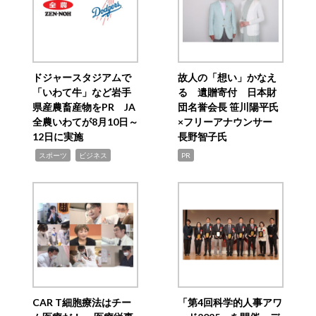
ドジャースタジアムで
故人の「想い」かなえ
「いわて牛」など岩手
る 遺贈寄付 日本財
県産農畜産物をPR JA
団名誉会長 笹川陽平氏
全農いわてが8月10日～
×フリーアナウンサー
12日に実施
長野智子氏
,
,
スポーツ
ビジネス
PR
CAR T細胞療法はチー
「第4回科学的人事アワ