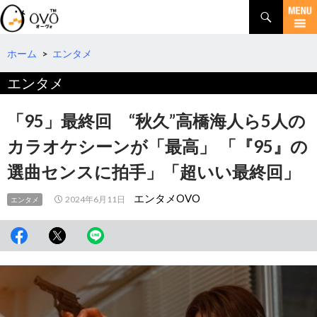
検
索
コ
ン
テ
ホーム
>
エンタメ
ン
エンタメ
ツ
へ
移
「95」最終回 “秋久”高橋海人ら5人の
動
カラオケシーンが「最高」 「『95』の
選曲センスに拍手」「超いい最終回」
エンタメOVO
2024年6月11日
エンタメ