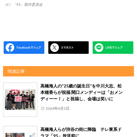
（C）「95」製作委員会
関連記事
高橋海人の“25歳の誕生日”を中川大志、松
本穂香らが祝福 関口メンディーは「おメン
ディーー！」と祝福し、会場は笑いに
2024年4月2日
高橋海人らが渋谷の街に降臨 テレ東系ド
ラマ「95」放送前に