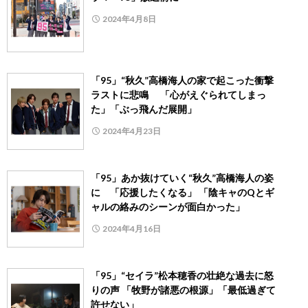
2024年4月8日
「95」“秋久”高橋海人の家で起こった衝撃
ラストに悲鳴 「心がえぐられてしまっ
た」「ぶっ飛んだ展開」
2024年4月23日
「95」あか抜けていく“秋久”高橋海人の姿
に 「応援したくなる」 「陰キャのQとギ
ャルの絡みのシーンが面白かった」
2024年4月16日
「95」“セイラ”松本穂香の壮絶な過去に怒
りの声 「牧野が諸悪の根源」「最低過ぎて
許せない」