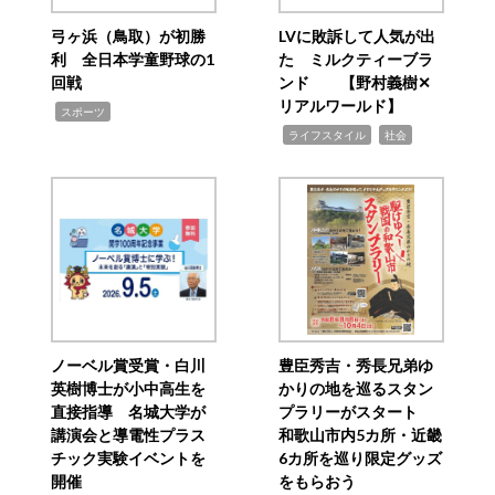
弓ヶ浜（鳥取）が初勝
LVに敗訴して人気が出
利 全日本学童野球の1
た ミルクティーブラ
回戦
ンド 【野村義樹✕
リアルワールド】
,
スポーツ
,
,
ライフスタイル
社会
ノーベル賞受賞・白川
豊臣秀吉・秀長兄弟ゆ
英樹博士が小中高生を
かりの地を巡るスタン
直接指導 名城大学が
プラリーがスタート
講演会と導電性プラス
和歌山市内5カ所・近畿
チック実験イベントを
6カ所を巡り限定グッズ
開催
をもらおう