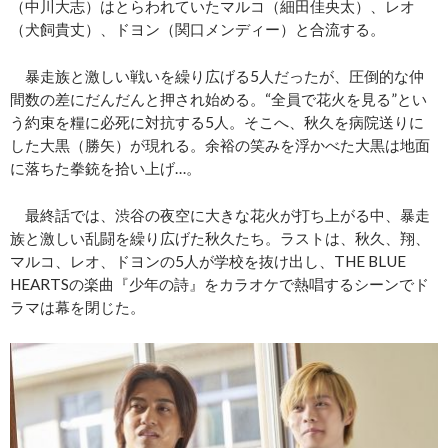
（中川大志）はとらわれていたマルコ（細田佳央太）、レオ
（犬飼貴丈）、ドヨン（関口メンディー）と合流する。
暴走族と激しい戦いを繰り広げる5人だったが、圧倒的な仲
間数の差にだんだんと押され始める。“全員で花火を見る”とい
う約束を糧に必死に対抗する5人。そこへ、秋久を病院送りに
した大黒（勝矢）が現れる。余裕の笑みを浮かべた大黒は地面
に落ちた拳銃を拾い上げ…。
最終話では、渋谷の夜空に大きな花火が打ち上がる中、暴走
族と激しい乱闘を繰り広げた秋久たち。ラストは、秋久、翔、
マルコ、レオ、ドヨンの5人が学校を抜け出し、THE BLUE
HEARTSの楽曲『少年の詩』をカラオケで熱唱するシーンでド
ラマは幕を閉じた。