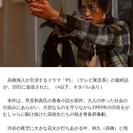
高橋海人が主演するドラマ「95」（テレビ東京系）の最終話
が、10日に放送された。（※以下、ネタバレあり）
本作は、早見和真氏の青春小説が原作。大人の作った社会の
仕組みにあらがい、大切なものを守りながら1995年の渋谷をが
むしゃらに駆け抜けた高校生たちの熱き青春群像劇。
渋谷の夜空に大きな花火が打ちあがる中、秋久（高橋）と翔