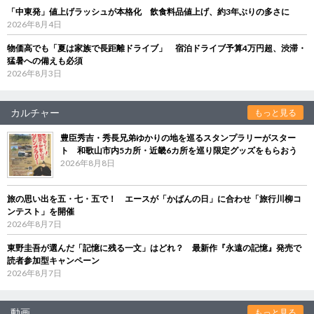
「中東発」値上げラッシュが本格化 飲食料品値上げ、約3年ぶりの多さに
2026年8月4日
物価高でも「夏は家族で長距離ドライブ」 宿泊ドライブ予算4万円超、渋滞・
猛暑への備えも必須
2026年8月3日
カルチャー
もっと見る
豊臣秀吉・秀長兄弟ゆかりの地を巡るスタンプラリーがスター
ト 和歌山市内5カ所・近畿6カ所を巡り限定グッズをもらおう
2026年8月8日
旅の思い出を五・七・五で！ エースが「かばんの日」に合わせ「旅行川柳コ
ンテスト」を開催
2026年8月7日
東野圭吾が選んだ「記憶に残る一文」はどれ？ 最新作『永遠の記憶』発売で
読者参加型キャンペーン
2026年8月7日
動画
もっと見る