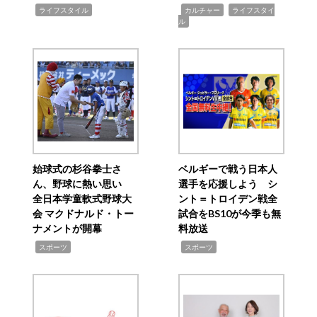
,
,
,
ライフスタイル
カルチャー
ライフスタイ
ル
始球式の杉谷拳士さ
ベルギーで戦う日本人
ん、野球に熱い思い
選手を応援しよう シ
全日本学童軟式野球大
ント＝トロイデン戦全
会 マクドナルド・トー
試合をBS10が今季も無
ナメントが開幕
料放送
,
,
スポーツ
スポーツ