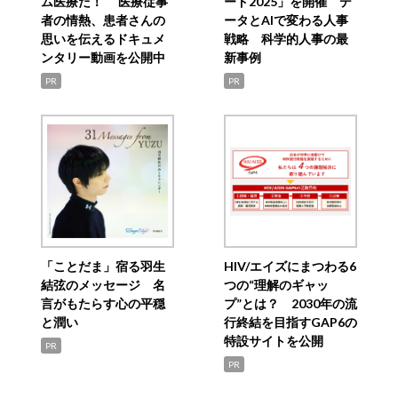
ム医療だ！ 医療従事
ード2025」を開催 デ
者の情熱、患者さんの
ータとAIで変わる人事
思いを伝えるドキュメ
戦略 科学的人事の最
ンタリー動画を公開中
新事例
PR
PR
「ことだま」宿る羽生
HIV/エイズにまつわる6
結弦のメッセージ 名
つの“理解のギャッ
言がもたらす心の平穏
プ”とは？ 2030年の流
と潤い
行終結を目指すGAP6の
特設サイトを公開
PR
PR