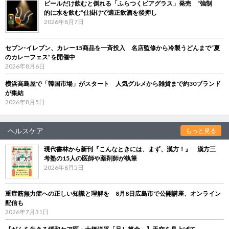
ビールだけ飲むと倒れる「ふらつくビアグラス」発売 “強制
的に水を飲む”仕掛けで適正飲酒を後押し
2026年8月7日
セブン‐イレブン、カレー15商品を一斉投入 名店監修から冷製うどんまで“夏
のカレーフェス”を開催中
2026年8月6日
横浜高島屋で「韓国市場」がスタート 人気グルメから雑貨まで約30ブランド
が集結
2026年8月5日
ヘルスケア
もっと見る
現代書林から新刊『こんなときには、まず、漢方！』 漢方三
考塾の15人の医師や薬剤師が執筆
2026年8月5日
重症筋無力症への正しい知識と理解を 8月8日広島市で公開講座、オンライン
配信も
2026年7月31日