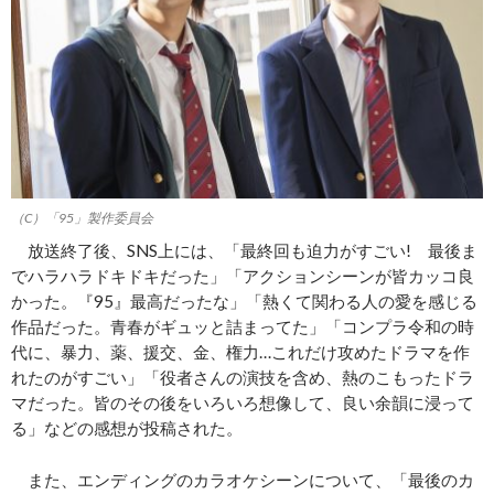
（C）「95」製作委員会
放送終了後、SNS上には、「最終回も迫力がすごい! 最後ま
でハラハラドキドキだった」「アクションシーンが皆カッコ良
かった。『95』最高だったな」「熱くて関わる人の愛を感じる
作品だった。青春がギュッと詰まってた」「コンプラ令和の時
代に、暴力、薬、援交、金、権力…これだけ攻めたドラマを作
れたのがすごい」「役者さんの演技を含め、熱のこもったドラ
マだった。皆のその後をいろいろ想像して、良い余韻に浸って
る」などの感想が投稿された。
また、エンディングのカラオケシーンについて、「最後のカ