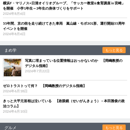
横浜F・マリノス×日清オイリオグループ、「サッカー教室&食育講座 in 宮崎」
を開催 小学1年生～3年生の身体づくりをサポート
2026年8月6日
55年間、京の街を走り続けてきた車両 嵐山線・モボ301形、運行開始55周年
イベントを開催
2026年8月6日
まめ学
もっと見る
写真に埋まっている位置情報はおっかないのか 【岡嶋教授の
デジタル指南】
2026年7月22日
ゼロトラストって何？ 【岡嶋教授のデジタル指南】
2026年6月18日
きっと大平元首相は泣いている 【政眼鏡（せいがんきょう）－本田雅俊の政
治コラム】
2026年6月10日
グルメ
もっと見る