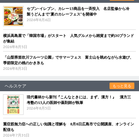
セブン‐イレブン、カレー15商品を一斉投入 名店監修から冷
製うどんまで“夏のカレーフェス”を開催中
2026年8月6日
横浜高島屋で「韓国市場」がスタート 人気グルメから雑貨まで約30ブランド
が集結
2026年8月5日
「山梨県笛吹川フルーツ公園」でサマーフェス 富士山を眺めながら水遊び、
季節限定の桃のかき氷も
2026年8月3日
ヘルスケア
もっと見る
現代書林から新刊『こんなときには、まず、漢方！』 漢方三
考塾の15人の医師や薬剤師が執筆
2026年8月5日
重症筋無力症への正しい知識と理解を 8月8日広島市で公開講座、オンライン
配信も
2026年7月31日