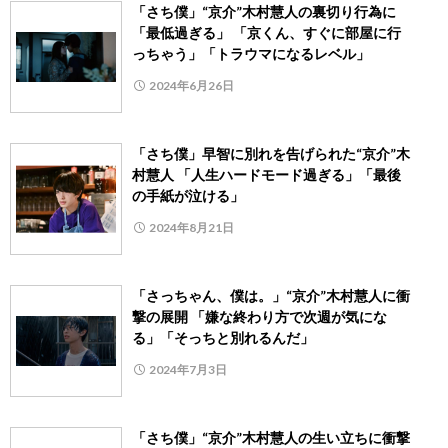
「さち僕」“京介”木村慧人の裏切り行為に
「最低過ぎる」 「京くん、すぐに部屋に行
っちゃう」「トラウマになるレベル」
2024年6月26日
「さち僕」早智に別れを告げられた“京介”木
村慧人 「人生ハードモード過ぎる」「最後
の手紙が泣ける」
2024年8月21日
「さっちゃん、僕は。」“京介”木村慧人に衝
撃の展開 「嫌な終わり方で次週が気にな
る」「そっちと別れるんだ」
2024年7月3日
「さち僕」“京介”木村慧人の生い立ちに衝撃