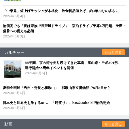
「中東発」値上げラッシュが本格化 飲食料品値上げ、約3年ぶりの多さに
2026年8月4日
物価高でも「夏は家族で長距離ドライブ」 宿泊ドライブ予算4万円超、渋滞・
猛暑への備えも必須
2026年8月3日
カルチャー
もっと見る
55年間、京の街を走り続けてきた車両 嵐山線・モボ301形、
運行開始55周年イベントを開催
2026年8月6日
夏季企画展「秀吉・秀長と和歌山」 和歌山市立博物館で8月8日から
2026年8月6日
日本史と世界史を旅するRPG 「時渡り」、iOS/Androidで配信開始
2026年8月6日
動画
もっと見る