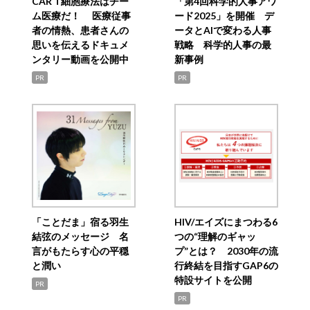
CAR T細胞療法はチー
「第4回科学的人事アワ
ム医療だ！ 医療従事
ード2025」を開催 デ
者の情熱、患者さんの
ータとAIで変わる人事
思いを伝えるドキュメ
戦略 科学的人事の最
ンタリー動画を公開中
新事例
PR
PR
「ことだま」宿る羽生
HIV/エイズにまつわる6
結弦のメッセージ 名
つの“理解のギャッ
言がもたらす心の平穏
プ”とは？ 2030年の流
と潤い
行終結を目指すGAP6の
特設サイトを公開
PR
PR