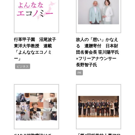
行革甲子園 沼尾波子
故人の「想い」かなえ
東洋大学教授 連載
る 遺贈寄付 日本財
「よんななエコノミ
団名誉会長 笹川陽平氏
ー」
×フリーアナウンサー
長野智子氏
,
ビジネス
PR