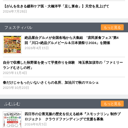
【がんを生きる緩和ケア医・大橋洋平「足し算命」】天空を見上げて
2026年7月28日
フェスティバル
もっと見る
絶品屋台グルメが全国各地から大集結 “庶民派食フェス”第4
回「川口×絶品グルメビール＆日本酒祭り2026」を開催
2026年4月15日
自分で収穫した秋野菜を使って芋煮作りを体験 埼玉県加須市の「ファミリー
ランドむさしの村」
2025年11月4日
春だけじゃもったいないさくらの名所、加治川で秋のマルシェ
2025年10月23日
ふむふむ
もっと見る
四日市の公害克服の歴史を伝える絵本『スモックリン』制作プ
ロジェクト クラウドファンディングで支援を募集
2026年8月5日