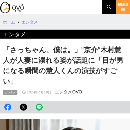
検
索
コ
ン
テ
ホーム
>
エンタメ
ン
エンタメ
ツ
へ
移
「さっちゃん、僕は。」“京介”木村慧
動
人が人妻に溺れる姿が話題に「目が男
になる瞬間の慧人くんの演技がすご
い」
エンタメOVO
2024年6月19日
エンタメ