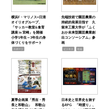
横浜F・マリノス×日清
先端技術で園芸農業の
オイリオグループ、
持続的発展目指す 久
「サッカー教室&食育
留米工業大学が「ふく
講座 in 宮崎」を開催
おか未来型園芸農業創
小学1年生～3年生の身
出コンソーシアム」参
体づくりをサポート
画
,
,
,
スポーツ
ビジネス
社会
夏季企画展「秀吉・秀
日本史と世界史を旅す
長と和歌山」 和歌山
るRPG 「時渡り」、