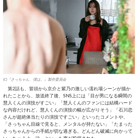
(C)『さっちゃん、僕は。』製作委員会
第2話も、冒頭から京介と紫乃の激しい濡れ場シーンが描か
れたことから、放送終了後、SNS上には「目が男になる瞬間の
慧人くんの演技がすごい」「慧人くんのファンには結構ハード
な内容だけれど、慧人くんの演技の幅が広がりそう」「石川恋
さんが超絶体当たりの演技ですごい」といったコメントや、
「さっちゃん目線で見ると、メンタルが持たない」「たまった
さっちゃんからの手紙が切な過ぎる。どんどん破滅に向かって
いっちゃうよ～泣」といった声が投稿された。