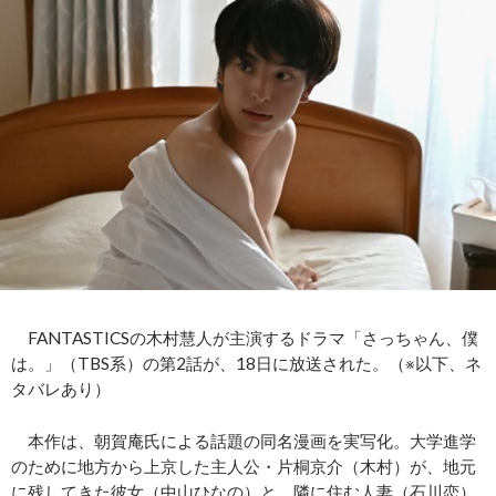
FANTASTICSの木村慧人が主演するドラマ「さっちゃん、僕
は。」（TBS系）の第2話が、18日に放送された。（※以下、ネ
タバレあり）
本作は、朝賀庵氏による話題の同名漫画を実写化。大学進学
のために地方から上京した主人公・片桐京介（木村）が、地元
に残してきた彼女（中山ひなの）と、隣に住む人妻（石川恋）