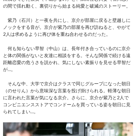
の間で揺れ動く、裏切りから始まる純愛と破滅のストーリー。
紫乃（石川）と一夜を共にし、京介が部屋に戻ると壁越しに
ノックをする音が。京介が紫乃の部屋を再び訪ねると、やがて
2人は求めるように再び体を重ね合わせるのだった。
何も知らない早智（中山）は、長年付き合っているのに京介
と体の関係がないと友達に相談をする。そんな関係で続ける遠
距離恋愛の危うさを説かれ、気にしない素振りを見せる早智だ
が…。
そんな中、大学で京介はクラスで同じグループになった朝日
（のせりん）から意味深な言葉を投げ掛けられる。軽薄な朝日
に言われた言葉が気になる京介。さらに、京介が紫乃と2人で
コンビニエンスストアでコンドームを買っている姿を朝日に見
られてしまい…。