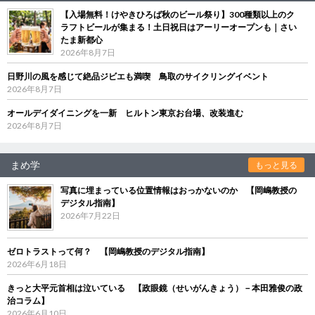
【入場無料！けやきひろば秋のビール祭り】300種類以上のク
ラフトビールが集まる！土日祝日はアーリーオープンも｜さい
たま新都心
2026年8月7日
日野川の風を感じて絶品ジビエも満喫 鳥取のサイクリングイベント
2026年8月7日
オールデイダイニングを一新 ヒルトン東京お台場、改装進む
2026年8月7日
まめ学
もっと見る
写真に埋まっている位置情報はおっかないのか 【岡嶋教授の
デジタル指南】
2026年7月22日
ゼロトラストって何？ 【岡嶋教授のデジタル指南】
2026年6月18日
きっと大平元首相は泣いている 【政眼鏡（せいがんきょう）－本田雅俊の政
治コラム】
2026年6月10日