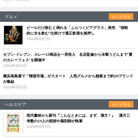
グルメ
もっと見る
ビールだけ飲むと倒れる「ふらつくビアグラス」発売 “強制
的に水を飲む”仕掛けで適正飲酒を後押し
2026年8月7日
セブン‐イレブン、カレー15商品を一斉投入 名店監修から冷製うどんまで“夏
のカレーフェス”を開催中
2026年8月6日
横浜高島屋で「韓国市場」がスタート 人気グルメから雑貨まで約30ブランド
が集結
2026年8月5日
ヘルスケア
もっと見る
現代書林から新刊『こんなときには、まず、漢方！』 漢方三
考塾の15人の医師や薬剤師が執筆
2026年8月5日