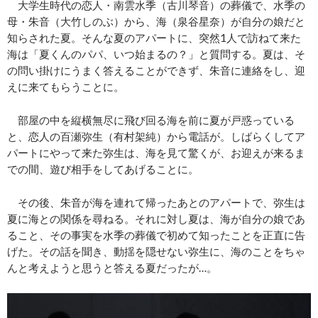
大学生時代の恋人・南雲水季（古川琴音）の葬儀で、水季の
母・朱音（大竹しのぶ）から、海（泉谷星奈）が自分の娘だと
知らされた夏。そんな夏のアパートに、突然1人で訪ねて来た
海は「夏くんのパパ、いつ始まるの？」と質問する。夏は、そ
の問い掛けにうまく答えることができず、朱音に連絡をし、迎
えに来てもらうことに。
部屋の中を縦横無尽に飛び回る海を前に夏が戸惑っている
と、恋人の百瀬弥生（有村架純）から電話が。しばらくしてア
パートにやって来た弥生は、海を見て驚くが、お迎えが来るま
での間、遊び相手をしてあげることに。
その後、朱音が海を連れて帰ったあとのアパートで、弥生は
夏に海との関係を尋ねる。それに対し夏は、海が自分の娘であ
ること、その事実を水季の葬儀で初めて知ったことを正直に告
げた。その話を聞き、動揺を隠せない弥生に、海のことをちゃ
んと考えようと思うと答える夏だったが…。