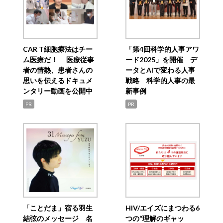
CAR T細胞療法はチー
「第4回科学的人事アワ
ム医療だ！ 医療従事
ード2025」を開催 デ
者の情熱、患者さんの
ータとAIで変わる人事
思いを伝えるドキュメ
戦略 科学的人事の最
ンタリー動画を公開中
新事例
PR
PR
「ことだま」宿る羽生
HIV/エイズにまつわる6
結弦のメッセージ 名
つの“理解のギャッ