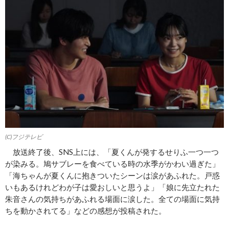
(C)フジテレビ
放送終了後、SNS上には、「夏くんが発するせりふ一つ一つ
が染みる。鳩サブレーを食べている時の水季がかわい過ぎた」
「海ちゃんが夏くんに抱きついたシーンは涙があふれた。戸惑
いもあるけれどわが子は愛おしいと思うよ」「娘に先立たれた
朱音さんの気持ちがあふれる場面に涙した。全ての場面に気持
ちを動かされてる」などの感想が投稿された。