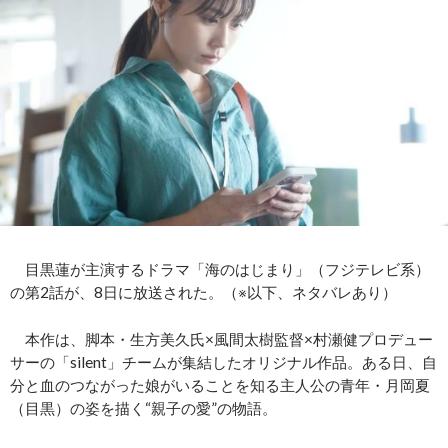
目黒蓮が主演するドラマ「海のはじまり」（フジテレビ系）
の第2話が、8日に放送された。（※以下、ネタバレあり）
本作は、脚本・生方美久氏×風間太樹監督×村瀬健プロデュー
サーの「silent」チームが集結したオリジナル作品。ある日、自
分と血のつながった娘がいることを知る主人公の青年・月岡夏
（目黒）の姿を描く“親子の愛”の物語。