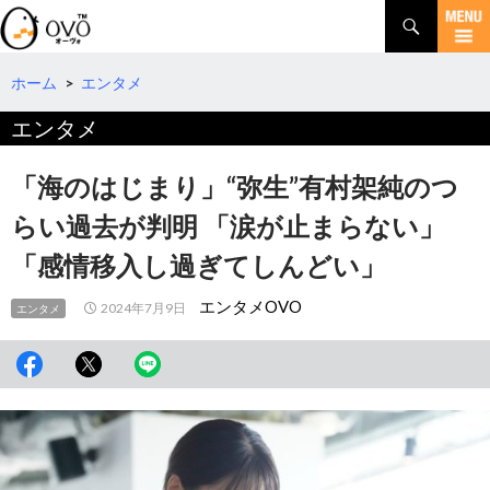
検
索
コ
ン
テ
ホーム
>
エンタメ
ン
エンタメ
ツ
へ
移
「海のはじまり」“弥生”有村架純のつ
動
らい過去が判明 「涙が止まらない」
「感情移入し過ぎてしんどい」
エンタメOVO
2024年7月9日
エンタメ