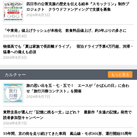
四日市の公害克服の歴史を伝える絵本『スモックリン』制作プ
ロジェクト クラウドファンディングで支援を募集
2026年8月5日
「中東発」値上げラッシュが本格化 飲食料品値上げ、約3年ぶりの多さに
2026年8月4日
物価高でも「夏は家族で長距離ドライブ」 宿泊ドライブ予算4万円超、渋滞・
猛暑への備えも必須
2026年8月3日
カルチャー
もっと見る
旅の思い出を五・七・五で！ エースが「かばんの日」に合わ
せ「旅行川柳コンテスト」を開催
2026年8月7日
東野圭吾が選んだ「記憶に残る一文」はどれ？ 最新作『永遠の記憶』発売で
読者参加型キャンペーン
2026年8月7日
55年間、京の街を走り続けてきた車両 嵐山線・モボ301形、運行開始55周年