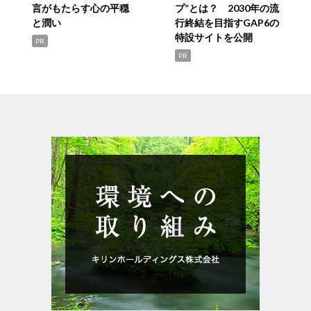
言がもたらす心の平穏
プ”とは？ 2030年の流
と潤い
行終結を目指すGAP6の
特設サイトを公開
PR
PR