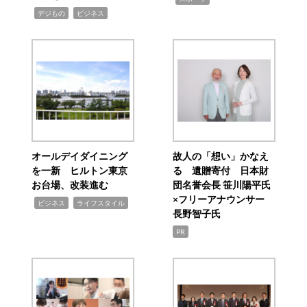
,
,
デジもの
ビジネス
オールデイダイニング
故人の「想い」かなえ
を一新 ヒルトン東京
る 遺贈寄付 日本財
お台場、改装進む
団名誉会長 笹川陽平氏
×フリーアナウンサー
,
,
ビジネス
ライフスタイル
長野智子氏
PR