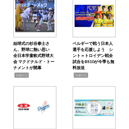
始球式の杉谷拳士さ
ベルギーで戦う日本人
ん、野球に熱い思い
選手を応援しよう シ
全日本学童軟式野球大
ント＝トロイデン戦全
会 マクドナルド・トー
試合をBS10が今季も無
ナメントが開幕
料放送
,
,
スポーツ
スポーツ