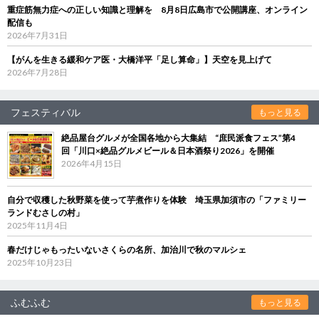
重症筋無力症への正しい知識と理解を 8月8日広島市で公開講座、オンライン
配信も
2026年7月31日
【がんを生きる緩和ケア医・大橋洋平「足し算命」】天空を見上げて
2026年7月28日
フェスティバル
もっと見る
絶品屋台グルメが全国各地から大集結 “庶民派食フェス”第4
回「川口×絶品グルメビール＆日本酒祭り2026」を開催
2026年4月15日
自分で収穫した秋野菜を使って芋煮作りを体験 埼玉県加須市の「ファミリー
ランドむさしの村」
2025年11月4日
春だけじゃもったいないさくらの名所、加治川で秋のマルシェ
2025年10月23日
ふむふむ
もっと見る