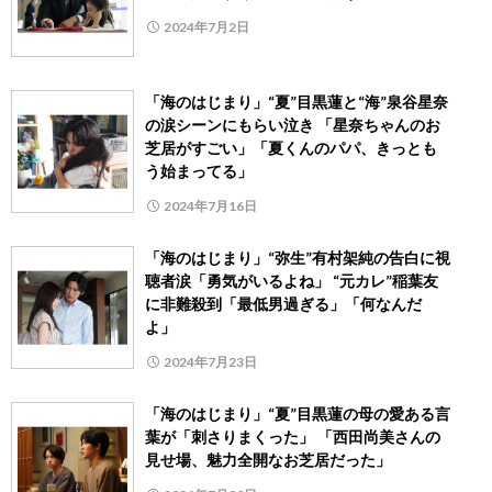
2024年7月2日
「海のはじまり」“夏”目黒蓮と“海”泉谷星奈
の涙シーンにもらい泣き 「星奈ちゃんのお
芝居がすごい」「夏くんのパパ、きっとも
う始まってる」
2024年7月16日
「海のはじまり」“弥生”有村架純の告白に視
聴者涙「勇気がいるよね」 “元カレ”稲葉友
に非難殺到「最低男過ぎる」「何なんだ
よ」
2024年7月23日
「海のはじまり」“夏”目黒蓮の母の愛ある言
葉が「刺さりまくった」 「西田尚美さんの
見せ場、魅力全開なお芝居だった」