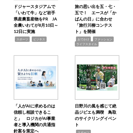
ドジャースタジアムで
旅の思い出を五・七・
「いわて牛」など岩手
五で！ エースが「か
県産農畜産物をPR JA
ばんの日」に合わせ
全農いわてが8月10日～
「旅行川柳コンテス
12日に実施
ト」を開催
,
,
,
,
,
スポーツ
ビジネス
おでかけ
ファッション
ライフスタイル
「人がAIに求めるのは
日野川の風を感じて絶
信頼し相談できるこ
品ジビエも満喫 鳥取
と」 ロジカがAI事業
のサイクリングイベン
者と導入機関の共通指
ト
針案を策定へ
,
スポーツ