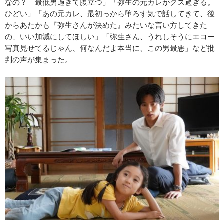
なの？ 最低男過ぎて腹立つ」「弥生の元カレがクズ過ぎる。
ひどい」「あの元カレ、最初っから堕ろす気で話してきて、後
からあたかも『弥生さんが決めた』みたいな言い方してきた
の、いい加減にしてほしい」「弥生さん、うれしそうにエコー
写真見せてるじゃん、何なんだよ本当に、この男最悪」など批
判の声が集まった。