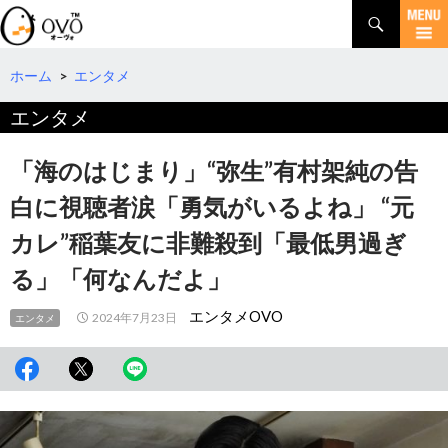
検
索
コ
ン
テ
ホーム
>
エンタメ
ン
エンタメ
ツ
へ
移
「海のはじまり」“弥生”有村架純の告
動
白に視聴者涙「勇気がいるよね」 “元
カレ”稲葉友に非難殺到「最低男過ぎ
る」「何なんだよ」
エンタメOVO
2024年7月23日
エンタメ