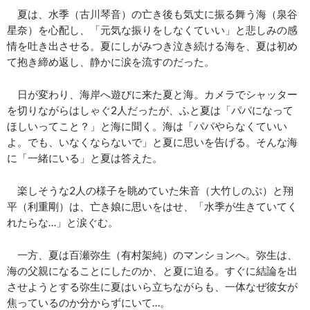
夏は、水季（古川琴音）の亡き後も気丈に振る舞う海（泉谷
星奈）を心配し、「元気な振りをしなくていい」と悲しみの感
情を吐き出させる。夏にしがみつき泣き続ける海を、夏は初め
て抱き締め返し、静かに涙を流すのだった。
日が変わり、海岸へ遊びに来た夏と海。カメラでシャッター
を切りながらはしゃぐ2人だったが、ふと夏は「パパになって
ほしいってこと？」と海に聞く。海は「パパやらなくていい
よ。でも、いなくならないで」と夏に思いを告げる。そんな海
に「一緒にいる」と夏は答えた。
楽しそうな2人の様子を眺めていた朱音（大竹しのぶ）と翔
平（利重剛）は、亡き娘に思いをはせ、「水季が生きていてく
れたらな…」と涙ぐむ。
一方、夏は百瀬弥生（有村架純）のマンションへ。弥生は、
海の父親になることにしたのか、と夏に迫る。すぐに結論を出
させようとする弥生に夏はいら立ちながらも、一体なぜ彼女が
焦っているのか分からずにいて…。