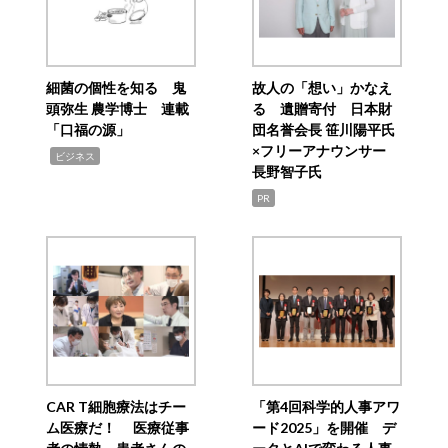
細菌の個性を知る 鬼
故人の「想い」かなえ
頭弥生 農学博士 連載
る 遺贈寄付 日本財
「口福の源」
団名誉会長 笹川陽平氏
×フリーアナウンサー
,
ビジネス
長野智子氏
PR
CAR T細胞療法はチー
「第4回科学的人事アワ
ム医療だ！ 医療従事
ード2025」を開催 デ