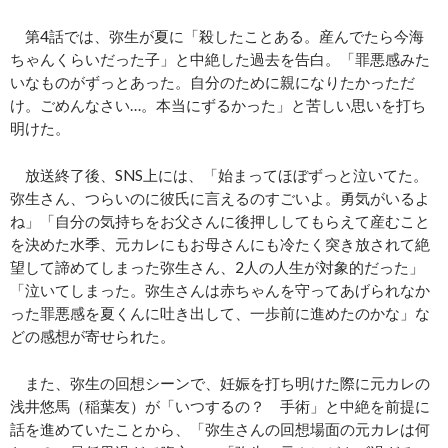
第4話では、弥生が夏に「殺したことある。産んでたら今海
ちゃんくらいだった子」と中絶した過去を告白。「罪悪感みた
いなものがずっとあった。自分のために親になりたかっただ
け。ごめんなさい…。本当にずるかった」と苦しい思いを打ち
明けた。
放送終了後、SNS上には、「始まってほぼずっと泣いてた。
弥生さん、つらいのに彼氏に言えるのすごいよ。勇気がいるよ
ね」「自分の気持ちをお父さんに後押ししてもらえて産むこと
を決めた水季、元カレにもお母さんにも冷たく突き放されて絶
望して諦めてしまった弥生さん、2人の人生が対象的だった」
「泣いてしまった。弥生さんは赤ちゃんを守ってあげられなか
った罪悪感を夏くんに吐き出して、一歩前に進めたのかな」な
どの感想が寄せられた。
また、弥生の回想シーンで、妊娠を打ち明けた際に元カレの
浅井悠馬（稲葉友）が「いつするの？ 手術」と中絶を前提に
話を進めていたことから、「弥生さんの回想場面の元カレは何