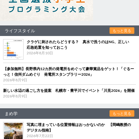
ライフスタイル
もっと見る
クラゲに刺されたらどうする？ 真水で洗うのはNG、正しい
応急処置を知っておこう
2026年8月10日
【参加無料】長野県内12カ所の発電所をめぐって豪華賞品をゲット！「ぐるー
っと！信州ダムめぐり 発電所スタンプラリー2026」
2026年8月9日
新しい水辺の過ごし方を提案 札幌市・豊平川でイベント「川見2026」を開催
2026年8月9日
まめ学
もっと見る
写真に埋まっている位置情報はおっかないのか 【岡嶋教授の
デジタル指南】
2026年7月22日