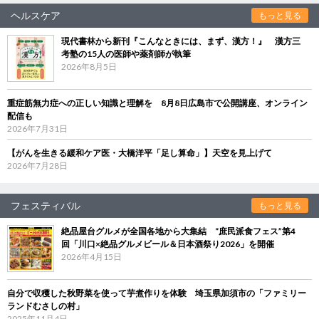
ヘルスケア
もっと見る
現代書林から新刊『こんなときには、まず、漢方！』 漢方三
考塾の15人の医師や薬剤師が執筆
2026年8月5日
重症筋無力症への正しい知識と理解を 8月8日広島市で公開講座、オンライン
配信も
2026年7月31日
【がんを生きる緩和ケア医・大橋洋平「足し算命」】天空を見上げて
2026年7月28日
フェスティバル
もっと見る
絶品屋台グルメが全国各地から大集結 “庶民派食フェス”第4
回「川口×絶品グルメビール＆日本酒祭り2026」を開催
2026年4月15日
自分で収穫した秋野菜を使って芋煮作りを体験 埼玉県加須市の「ファミリー
ランドむさしの村」
2025年11月4日