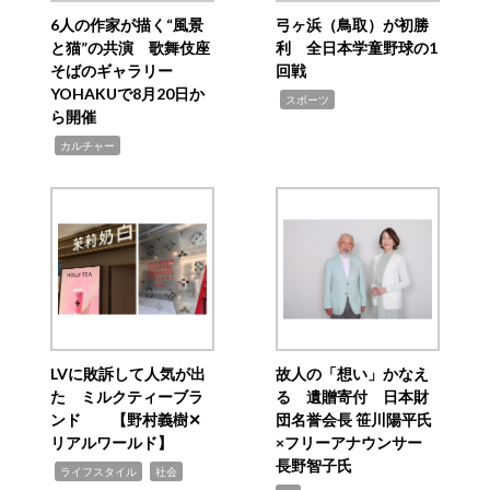
6人の作家が描く“風景
弓ヶ浜（鳥取）が初勝
と猫”の共演 歌舞伎座
利 全日本学童野球の1
そばのギャラリー
回戦
YOHAKUで8月20日か
,
スポーツ
ら開催
,
カルチャー
LVに敗訴して人気が出
故人の「想い」かなえ
た ミルクティーブラ
る 遺贈寄付 日本財
ンド 【野村義樹✕
団名誉会長 笹川陽平氏
リアルワールド】
×フリーアナウンサー
長野智子氏
,
,
ライフスタイル
社会