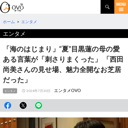
検
索
コ
ン
テ
ホーム
>
エンタメ
ン
エンタメ
ツ
へ
移
「海のはじまり」“夏”目黒蓮の母の愛
動
ある言葉が「刺さりまくった」 「西田
尚美さんの見せ場、魅力全開なお芝居
だった」
エンタメOVO
2024年7月30日
エンタメ