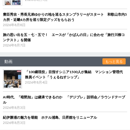
豊臣秀吉・秀長兄弟ゆかりの地を巡るスタンプラリーがスタート 和歌山市内5
カ所・近畿6カ所を巡り限定グッズをもらおう
2026年8月8日
旅の思い出を五・七・五で！ エースが「かばんの日」に合わせ「旅行川柳コ
ンテスト」を開催
2026年8月7日
動画
もっと見る
「100歳現役」目指すシニア1500人が集結 マンション管理代
務員イベント「うぇるねすシップ」
2026年8月4日
AI時代、「暗黙知」は継承できるのか 「デジブレ」説明会／ラウンドテーブ
ル
2026年8月3日
紀伊勝浦の魅力を堪能 ホテル浦島、日昇館をリニューアル
2026年8月3日