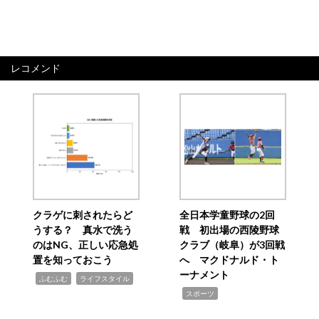
レコメンド
クラゲに刺されたらど
全日本学童野球の2回
うする？ 真水で洗う
戦 初出場の西陵野球
のはNG、正しい応急処
クラブ（岐阜）が3回戦
置を知っておこう
へ マクドナルド・ト
ーナメント
,
,
ふむふむ
ライフスタイル
,
スポーツ