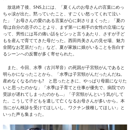
放送終了後、SNS上には、「夏くんのお母さんの言葉にめっ
ちゃ涙が出た。黙っていたこと、すごくい怒ってくれて泣い
た」「お母さんの愛のある言葉が心に刺さりまくった」「夏の
母は自分の息子のことより、まず第一に相手の女性の立場にな
って、男性には耳の痛い話をビシッと言うあたり、さすが子ど
もを産んで育ててきた母だった。西田尚美さんの見せ場、魅力
全開なお芝居だった」など、夏が家族に娘がいることを告白す
るシーンへの反響が多く寄せられた。
また、今回、水季（古川琴音）の死因が子宮頸がんであると
明らかになったことから、「水季は子宮頸がんだったんだね。
産めなくなるのかも? と思ったときに、やっぱり母親になりた
いと思ったのかな」「水季は子育てと仕事が優先で、病院での
受診が遅れてしまったのかも…」「子宮頸がんという気がして
た。こうして子どもを遺して亡くなるお母さんが多いから。本
当にがん検診を受けてほしいし、ワクチン接種してほしい」と
いった声も集まった。