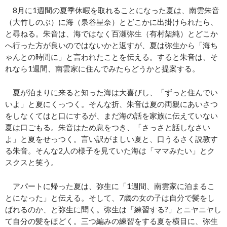
8月に1週間の夏季休暇を取れることになった夏は、南雲朱音
（大竹しのぶ）に海（泉谷星奈）とどこかに出掛けられたら、
と尋ねる。朱音は、海ではなく百瀬弥生（有村架純）とどこか
へ行った方が良いのではないかと返すが、夏は弥生から「海ち
ゃんとの時間に」と言われたことを伝える。すると朱音は、そ
れなら1週間、南雲家に住んでみたらどうかと提案する。
夏が泊まりに来ると知った海は大喜びし、「ずっと住んでい
いよ」と夏にくっつく。そんな折、朱音は夏の両親にあいさつ
をしなくてはと口にするが、まだ海の話を家族に伝えていない
夏は口ごもる。朱音はため息をつき、「さっさと話しなさい
よ」と夏をせっつく。言い訳がましい夏と、口うるさく説教す
る朱音。そんな2人の様子を見ていた海は「ママみたい」とク
スクスと笑う。
アパートに帰った夏は、弥生に「1週間、南雲家に泊まるこ
とになった」と伝える。そして、7歳の女の子は自分で髪をし
ばれるのか、と弥生に聞く。弥生は「練習する?」とニヤニヤし
て自分の髪をほどく。三つ編みの練習をする夏を横目に、弥生