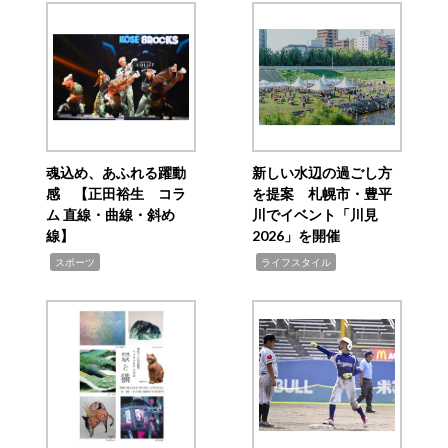
魂込め、あふれる躍動
新しい水辺の過ごし方
感 【正田裕生 コラ
を提案 札幌市・豊平
ム 直線・曲線・斜め
川でイベント「川見
線】
2026」を開催
,
,
スポーツ
ライフスタイル