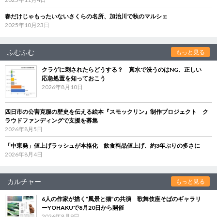
春だけじゃもったいないさくらの名所、加治川で秋のマルシェ
2025年10月23日
ふむふむ
もっと見る
クラゲに刺されたらどうする？ 真水で洗うのはNG、正しい
応急処置を知っておこう
2026年8月10日
四日市の公害克服の歴史を伝える絵本『スモックリン』制作プロジェクト ク
ラウドファンディングで支援を募集
2026年8月5日
「中東発」値上げラッシュが本格化 飲食料品値上げ、約3年ぶりの多さに
2026年8月4日
カルチャー
もっと見る
6人の作家が描く“風景と猫”の共演 歌舞伎座そばのギャラリ
ーYOHAKUで8月20日から開催
2026年8月9日