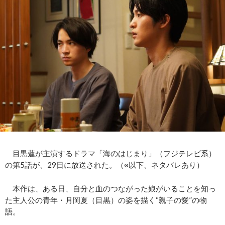
目黒蓮が主演するドラマ「海のはじまり」（フジテレビ系）
の第5話が、29日に放送された。（※以下、ネタバレあり）
本作は、ある日、自分と血のつながった娘がいることを知っ
た主人公の青年・月岡夏（目黒）の姿を描く“親子の愛”の物
語。