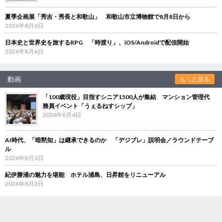
夏季企画展「秀吉・秀長と和歌山」 和歌山市立博物館で8月8日から
2026年8月6日
日本史と世界史を旅するRPG 「時渡り」、iOS/Androidで配信開始
2026年8月6日
動画
もっと見る
「100歳現役」目指すシニア1500人が集結 マンション管理代
務員イベント「うぇるねすシップ」
2026年8月4日
AI時代、「暗黙知」は継承できるのか 「デジブレ」説明会／ラウンドテーブ
ル
2026年8月3日
紀伊勝浦の魅力を堪能 ホテル浦島、日昇館をリニューアル
2026年8月3日