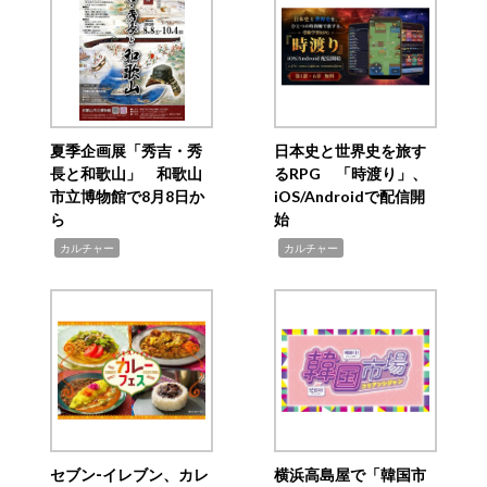
夏季企画展「秀吉・秀
日本史と世界史を旅す
長と和歌山」 和歌山
るRPG 「時渡り」、
市立博物館で8月8日か
iOS/Androidで配信開
ら
始
,
,
カルチャー
カルチャー
セブン‐イレブン、カレ
横浜高島屋で「韓国市