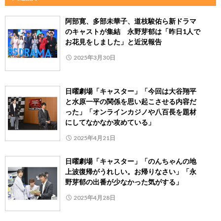
阿部寛、多部未華子、道枝駿佑ら新ドラマ
のキャストが集結 永野芽郁は「昨日1人で
お花見をしました」と近況報告
2025年3月30日
日曜劇場「キャスター」「今回は大谷翔平
と水原一平の関係を思い起こさせる内容だ
った」「オンラインカジノや八百長を題材
にしてなかなか攻めている」
2025年4月21日
日曜劇場「キャスター」「のんちゃんの地
上波復帰がうれしい。お帰りなさい」「永
野芽郁の出番が少なかった気がする」
2025年4月28日