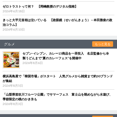
ゼロトラストって何？ 【岡嶋教授のデジタル指南】
2026年6月18日
きっと大平元首相は泣いている 【政眼鏡（せいがんきょう）－本田雅俊の政
治コラム】
2026年6月10日
グルメ
もっと見る
セブン‐イレブン、カレー15商品を一斉投入 名店監修から冷
製うどんまで“夏のカレーフェス”を開催中
2026年8月6日
横浜高島屋で「韓国市場」がスタート 人気グルメから雑貨まで約30ブランド
が集結
2026年8月5日
「山梨県笛吹川フルーツ公園」でサマーフェス 富士山を眺めながら水遊び、
季節限定の桃のかき氷も
2026年8月3日