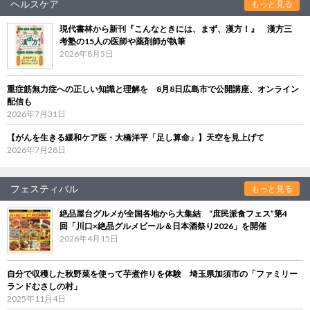
ヘルスケア
もっと見る
現代書林から新刊『こんなときには、まず、漢方！』 漢方三
考塾の15人の医師や薬剤師が執筆
2026年8月5日
重症筋無力症への正しい知識と理解を 8月8日広島市で公開講座、オンライン
配信も
2026年7月31日
【がんを生きる緩和ケア医・大橋洋平「足し算命」】天空を見上げて
2026年7月28日
フェスティバル
もっと見る
絶品屋台グルメが全国各地から大集結 “庶民派食フェス”第4
回「川口×絶品グルメビール＆日本酒祭り2026」を開催
2026年4月15日
自分で収穫した秋野菜を使って芋煮作りを体験 埼玉県加須市の「ファミリー
ランドむさしの村」
2025年11月4日