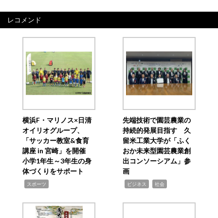
レコメンド
横浜F・マリノス×日清
先端技術で園芸農業の
オイリオグループ、
持続的発展目指す 久
「サッカー教室&食育
留米工業大学が「ふく
講座 in 宮崎」を開催
おか未来型園芸農業創
小学1年生～3年生の身
出コンソーシアム」参
体づくりをサポート
画
,
,
,
スポーツ
ビジネス
社会