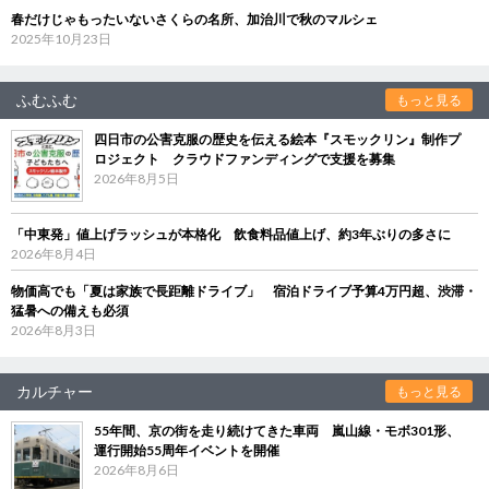
春だけじゃもったいないさくらの名所、加治川で秋のマルシェ
2025年10月23日
ふむふむ
もっと見る
四日市の公害克服の歴史を伝える絵本『スモックリン』制作プ
ロジェクト クラウドファンディングで支援を募集
2026年8月5日
「中東発」値上げラッシュが本格化 飲食料品値上げ、約3年ぶりの多さに
2026年8月4日
物価高でも「夏は家族で長距離ドライブ」 宿泊ドライブ予算4万円超、渋滞・
猛暑への備えも必須
2026年8月3日
カルチャー
もっと見る
55年間、京の街を走り続けてきた車両 嵐山線・モボ301形、
運行開始55周年イベントを開催
2026年8月6日