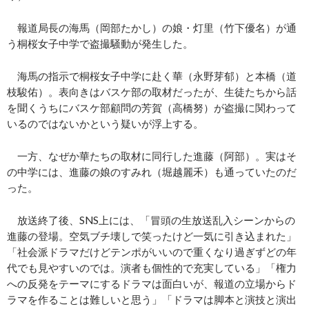
報道局長の海馬（岡部たかし）の娘・灯里（竹下優名）が通
う桐桜女子中学で盗撮騒動が発生した。
海馬の指示で桐桜女子中学に赴く華（永野芽郁）と本橋（道
枝駿佑）。表向きはバスケ部の取材だったが、生徒たちから話
を聞くうちにバスケ部顧問の芳賀（高橋努）が盗撮に関わって
いるのではないかという疑いが浮上する。
一方、なぜか華たちの取材に同行した進藤（阿部）。実はそ
の中学には、進藤の娘のすみれ（堀越麗禾）も通っていたのだ
った。
放送終了後、SNS上には、「冒頭の生放送乱入シーンからの
進藤の登場。空気ブチ壊しで笑ったけど一気に引き込まれた」
「社会派ドラマだけどテンポがいいので重くなり過ぎずどの年
代でも見やすいのでは。演者も個性的で充実している」「権力
への反発をテーマにするドラマは面白いが、報道の立場からド
ラマを作ることは難しいと思う」「ドラマは脚本と演技と演出