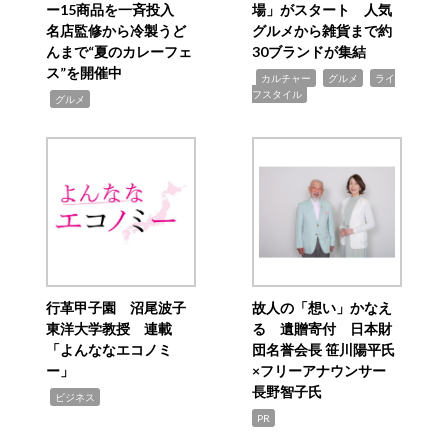
ー15商品を一斉投入
場」がスタート 人気
名店監修から冷製うど
グルメから雑貨まで約
んまで“夏のカレーフェ
30ブランドが集結
ス”を開催中
,
,
,
カルチャー
グルメ
ライ
フスタイル
,
グルメ
行革甲子園 沼尾波子
故人の「想い」かなえ
東洋大学教授 連載
る 遺贈寄付 日本財
「よんななエコノミ
団名誉会長 笹川陽平氏
ー」
×フリーアナウンサー
長野智子氏
,
ビジネス
PR