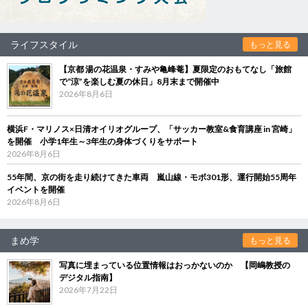
ライフスタイル
もっと見る
【京都 湯の花温泉・すみや亀峰菴】夏限定のおもてなし「旅館
で“涼”を楽しむ夏の休日」8月末まで開催中
2026年8月6日
横浜F・マリノス×日清オイリオグループ、「サッカー教室&食育講座 in 宮崎」
を開催 小学1年生～3年生の身体づくりをサポート
2026年8月6日
55年間、京の街を走り続けてきた車両 嵐山線・モボ301形、運行開始55周年
イベントを開催
2026年8月6日
まめ学
もっと見る
写真に埋まっている位置情報はおっかないのか 【岡嶋教授の
デジタル指南】
2026年7月22日