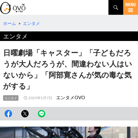
検
索
コ
ン
テ
ホーム
>
エンタメ
ン
エンタメ
ツ
へ
移
日曜劇場「キャスター」「子どもだろ
動
うが大人だろうが、間違わない人はい
ないから」「阿部寛さんが気の毒な気
がする」
エンタメOVO
2025年5月7日
エンタメ