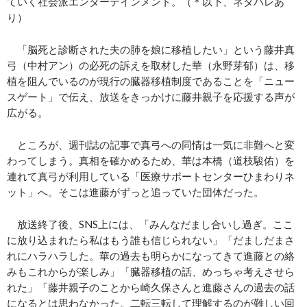
ていく社会派エンターテインメント。（＊以下、ネタバレあ
り）
「脳死と診断された夫の肺を娘に移植したい」という藤井真
弓（中村アン）の必死の訴えを取材した華（永野芽郁）は、移
植を阻んでいるのが現行の臓器移植制度であることを「ニュー
スゲート」で伝え、放送をきっかけに藤井親子を応援する声が
広がる。
ところが、週刊誌の記事で真弓への同情は一気に非難へと変
わってしまう。真相を確かめるため、華は本橋（道枝駿佑）を
連れて真弓が利用している「医療サポートセンターひまわりネ
ット」へ。そこは進藤がずっと追っていた団体だった。
放送終了後、SNS上には、「みんなだまし合いし過ぎ。ここ
に放り込まれたら私はもう誰も信じられない」「だましだまさ
れにハラハラした。華の過去も明らかになってきて進藤との絡
みもこれからが楽しみ」「臓器移植の話、めっちゃ考えさせら
れた」「藤井親子のことから崎久保さんと進藤さんの過去の話
になるとは思わなかった。二転三転して理解するのが難しい回