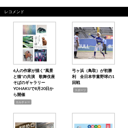
レコメンド
6人の作家が描く“風景
弓ヶ浜（鳥取）が初勝
と猫”の共演 歌舞伎座
利 全日本学童野球の1
そばのギャラリー
回戦
YOHAKUで8月20日か
,
スポーツ
ら開催
,
カルチャー