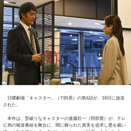
日曜劇場「キャスター」（TBS系）の第6話が、18日に放送
された。
本作は、型破りなキャスターの進藤壮一（阿部寛）が、テレ
ビ局の報道番組を舞台に、闇に葬られた真実を追求し悪を裁い