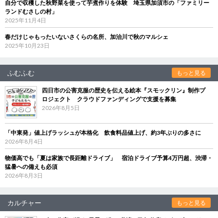
自分で収穫した秋野菜を使って芋煮作りを体験 埼玉県加須市の「ファミリー
ランドむさしの村」
2025年11月4日
春だけじゃもったいないさくらの名所、加治川で秋のマルシェ
2025年10月23日
ふむふむ
もっと見る
四日市の公害克服の歴史を伝える絵本『スモックリン』制作プ
ロジェクト クラウドファンディングで支援を募集
2026年8月5日
「中東発」値上げラッシュが本格化 飲食料品値上げ、約3年ぶりの多さに
2026年8月4日
物価高でも「夏は家族で長距離ドライブ」 宿泊ドライブ予算4万円超、渋滞・
猛暑への備えも必須
2026年8月3日
カルチャー
もっと見る