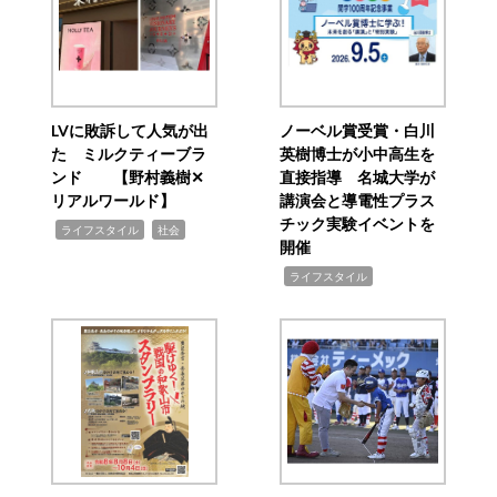
LVに敗訴して人気が出
ノーベル賞受賞・白川
た ミルクティーブラ
英樹博士が小中高生を
ンド 【野村義樹✕
直接指導 名城大学が
リアルワールド】
講演会と導電性プラス
チック実験イベントを
,
,
ライフスタイル
社会
開催
,
ライフスタイル