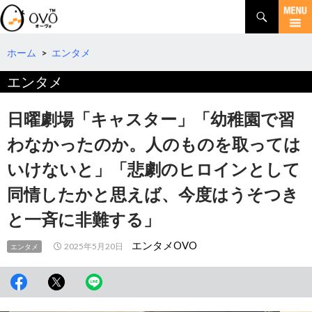
検
索
コ
ン
テ
ホーム
>
エンタメ
ン
エンタメ
ツ
へ
移
日曜劇場「キャスター」「幼稚園で習
動
わなかったのか。人のものを取っては
いけないと」「悲劇のヒロインとして
同情したかと思えば、今度はうそつき
と一斉に非難する」
エンタメOVO
2025年5月20日
エンタメ