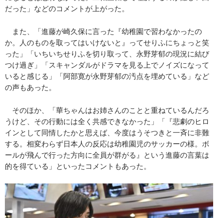
だった」などのコメントが上がった。
また、「進藤が崎久保に言った『幼稚園で習わなかったの
か。人のものを取ってはいけないと』ってせりふにちょっと笑
った」「いちいちせりふを切り取って、永野芽郁の現況に結び
つけ過ぎ」「スキャンダルがドラマを見る上でノイズになって
いると感じる」「阿部寛が永野芽郁の汚点を埋めている」など
の声もあった。
そのほか、「華ちゃんはお姉さんのことと重ねているんだろ
うけど、その行動には全く共感できなかった」「『悲劇のヒロ
インとして同情したかと思えば、今度はうそつきと一斉に非難
する。相変わらず日本人の反応は幼稚園児のサッカーの様。ボ
ールが飛んで行った方向に全員が群がる』という進藤の言葉は
的を得ている」といったコメントもあった。