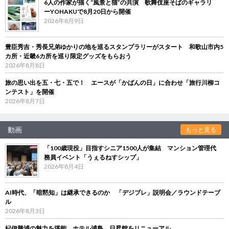
6人の作家が描く“風景と猫”の共演 歌舞伎座そばのギャラリ
ーYOHAKUで8月20日から開催
2026年8月9日
豊臣秀吉・秀長兄弟ゆかりの地を巡るスタンプラリーがスタート 和歌山市内5
カ所・近畿6カ所を巡り限定グッズをもらおう
2026年8月8日
旅の思い出を五・七・五で！ エースが「かばんの日」に合わせ「旅行川柳コ
ンテスト」を開催
2026年8月7日
動画
もっと見る
「100歳現役」目指すシニア1500人が集結 マンション管理代
務員イベント「うぇるねすシップ」
2026年8月4日
AI時代、「暗黙知」は継承できるのか 「デジブレ」説明会／ラウンドテーブ
ル
2026年8月3日
紀伊勝浦の魅力を堪能 ホテル浦島、日昇館をリニューアル