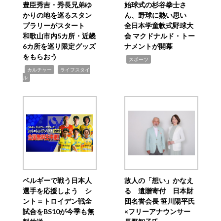
豊臣秀吉・秀長兄弟ゆ
始球式の杉谷拳士さ
かりの地を巡るスタン
ん、野球に熱い思い
プラリーがスタート
全日本学童軟式野球大
和歌山市内5カ所・近畿
会 マクドナルド・トー
6カ所を巡り限定グッズ
ナメントが開幕
をもらおう
,
スポーツ
,
,
カルチャー
ライフスタイ
ル
ベルギーで戦う日本人
故人の「想い」かなえ
選手を応援しよう シ
る 遺贈寄付 日本財
ント＝トロイデン戦全
団名誉会長 笹川陽平氏
試合をBS10が今季も無
×フリーアナウンサー