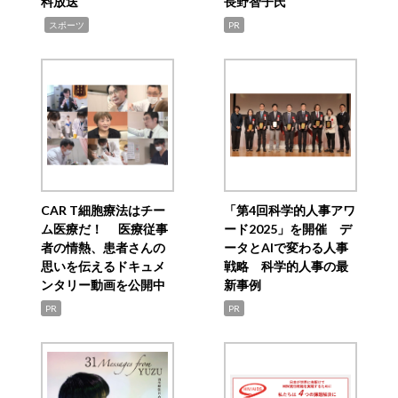
料放送
長野智子氏
,
スポーツ
PR
CAR T細胞療法はチー
「第4回科学的人事アワ
ム医療だ！ 医療従事
ード2025」を開催 デ
者の情熱、患者さんの
ータとAIで変わる人事
思いを伝えるドキュメ
戦略 科学的人事の最
ンタリー動画を公開中
新事例
PR
PR