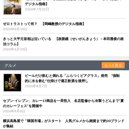
デジタル指南】
2026年7月22日
ゼロトラストって何？ 【岡嶋教授のデジタル指南】
2026年6月18日
きっと大平元首相は泣いている 【政眼鏡（せいがんきょう）－本田雅俊の政
治コラム】
2026年6月10日
グルメ
もっと見る
ビールだけ飲むと倒れる「ふらつくビアグラス」発売 “強制
的に水を飲む”仕掛けで適正飲酒を後押し
2026年8月7日
セブン‐イレブン、カレー15商品を一斉投入 名店監修から冷製うどんまで“夏
のカレーフェス”を開催中
2026年8月6日
横浜高島屋で「韓国市場」がスタート 人気グルメから雑貨まで約30ブランド
が集結