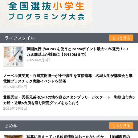
ライフスタイル
もっと見る
韓国旅行でau PAYを使うとPontaポイント最大20％還元！30
万店舗以上が対象に【9月30日まで】
2026年8月8日
ノーベル賞受賞・白川英樹博士が小中高生を直接指導 名城大学が講演会と導
電性プラスチック実験イベントを開催
2026年8月8日
豊臣秀吉・秀長兄弟ゆかりの地を巡るスタンプラリーがスタート 和歌山市内5
カ所・近畿6カ所を巡り限定グッズをもらおう
2026年8月8日
まめ学
もっと見る
写真に埋まっている位置情報はおっかないのか 【岡嶋教授の