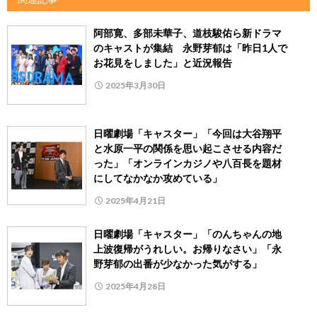
阿部寛、多部未華子、道枝駿佑ら新ドラマ
のキャストが集結 永野芽郁は「昨日1人で
お花見をしました」と近況報告
2025年3月30日
日曜劇場「キャスター」「今回は大谷翔平
と水原一平の関係を思い起こさせる内容だ
った」「オンラインカジノや八百長を題材
にしてなかなか攻めている」
2025年4月21日
日曜劇場「キャスター」「のんちゃんの地
上波復帰がうれしい。お帰りなさい」「永
野芽郁の出番が少なかった気がする」
2025年4月28日