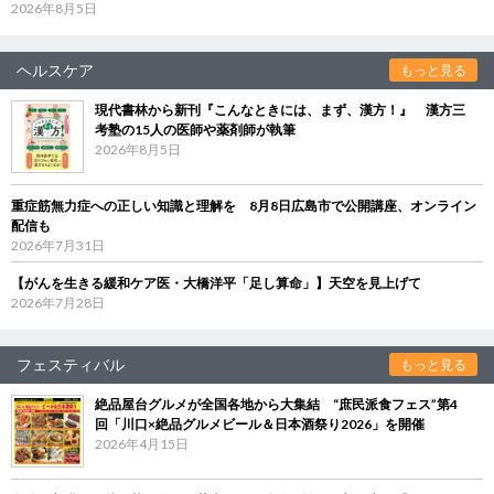
2026年8月5日
ヘルスケア
もっと見る
現代書林から新刊『こんなときには、まず、漢方！』 漢方三
考塾の15人の医師や薬剤師が執筆
2026年8月5日
重症筋無力症への正しい知識と理解を 8月8日広島市で公開講座、オンライン
配信も
2026年7月31日
【がんを生きる緩和ケア医・大橋洋平「足し算命」】天空を見上げて
2026年7月28日
フェスティバル
もっと見る
絶品屋台グルメが全国各地から大集結 “庶民派食フェス”第4
回「川口×絶品グルメビール＆日本酒祭り2026」を開催
2026年4月15日