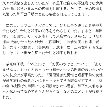
久々の歓談を楽しんでいたが、有里子は自らの不注意で幼少期
の千明に起きた事故への後悔を吐露する。そして、その後悔を
気遣った和平は千明のとある秘密を口走ってしまう…。
次の日、カフェ・ナガクラでは、ひと仕事を終えた真平や典
子たちが、千明と和平の関係をうわさしていた。すると、早田
律子（石田ひかり）がお客として来店する。さらに、えりなと
海岸で知り合った木村優斗（西垣匠）、長倉知美（佐津川愛
美）の母・大橋秀子（美保純）、成瀬千次（三浦友和）も来店
し、そこに上田から戻った千明と和平も現れる…。
放送終了後、SNS上には、「お尻のやけどについて、『あり
ませんよ、もう』と言っちゃう和平と千明の怒涛の言い合いか
らの枕投げが最高だった」「還暦過ぎた男性と還暦手前の女性
が修学旅行の夜みたいにキャッキャできる関係がすてき」「娘
の全力枕投げの声聞いてる両親がかわい過ぎ。和平の人柄もき
っと伝わって安心できたんだろうな」などのコメントが投稿さ
れた。