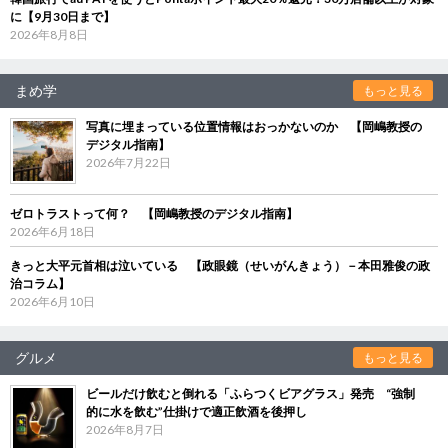
に【9月30日まで】
2026年8月8日
まめ学
もっと見る
写真に埋まっている位置情報はおっかないのか 【岡嶋教授の
デジタル指南】
2026年7月22日
ゼロトラストって何？ 【岡嶋教授のデジタル指南】
2026年6月18日
きっと大平元首相は泣いている 【政眼鏡（せいがんきょう）－本田雅俊の政
治コラム】
2026年6月10日
グルメ
もっと見る
ビールだけ飲むと倒れる「ふらつくビアグラス」発売 “強制
的に水を飲む”仕掛けで適正飲酒を後押し
2026年8月7日