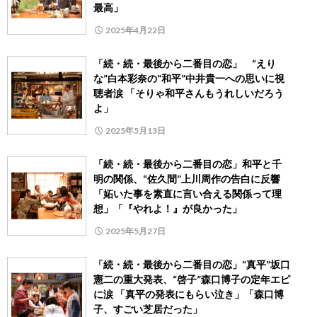
最高」
2025年4月22日
「続・続・最後から二番目の恋」 “えり
な”白本彩奈の“和平”中井貴一への思いに視
聴者涙 「そりゃ和平さんもうれしいだろう
よ」
2025年5月13日
「続・続・最後から二番目の恋」和平と千
明の関係、“佐久間”上川周作の告白に反響
「妬いた事を素直に言い合える関係って理
想」「『やれよ！』が良かった」
2025年5月27日
「続・続・最後から二番目の恋」“真平”坂口
憲二の重大発表、“啓子”森口博子の定年エピ
に涙 「真平の発表にもらい泣き」「森口博
子、すごい芝居だった」