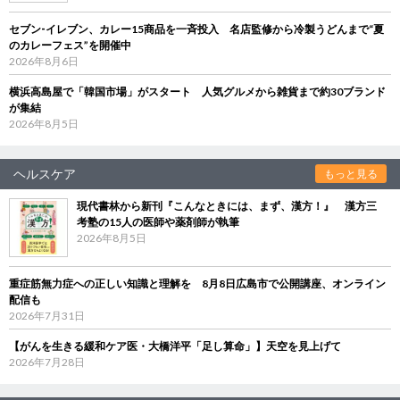
セブン‐イレブン、カレー15商品を一斉投入 名店監修から冷製うどんまで“夏
のカレーフェス”を開催中
2026年8月6日
横浜高島屋で「韓国市場」がスタート 人気グルメから雑貨まで約30ブランド
が集結
2026年8月5日
ヘルスケア
もっと見る
現代書林から新刊『こんなときには、まず、漢方！』 漢方三
考塾の15人の医師や薬剤師が執筆
2026年8月5日
重症筋無力症への正しい知識と理解を 8月8日広島市で公開講座、オンライン
配信も
2026年7月31日
【がんを生きる緩和ケア医・大橋洋平「足し算命」】天空を見上げて
2026年7月28日