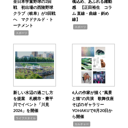
全日本学童野球の2回
魂込め、あふれる躍動
戦 初出場の西陵野球
感 【正田裕生 コラ
クラブ（岐阜）が3回戦
ム 直線・曲線・斜め
へ マクドナルド・ト
線】
ーナメント
,
スポーツ
,
スポーツ
新しい水辺の過ごし方
6人の作家が描く“風景
を提案 札幌市・豊平
と猫”の共演 歌舞伎座
川でイベント「川見
そばのギャラリー
2026」を開催
YOHAKUで8月20日か
ら開催
,
ライフスタイル
,
カルチャー