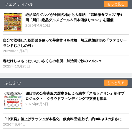
フェスティバル
もっと見る
絶品屋台グルメが全国各地から大集結 “庶民派食フェス”第4
回「川口×絶品グルメビール＆日本酒祭り2026」を開催
2026年4月15日
自分で収穫した秋野菜を使って芋煮作りを体験 埼玉県加須市の「ファミリー
ランドむさしの村」
2025年11月4日
春だけじゃもったいないさくらの名所、加治川で秋のマルシェ
2025年10月23日
ふむふむ
もっと見る
四日市の公害克服の歴史を伝える絵本『スモックリン』制作プ
ロジェクト クラウドファンディングで支援を募集
2026年8月5日
「中東発」値上げラッシュが本格化 飲食料品値上げ、約3年ぶりの多さに
2026年8月4日