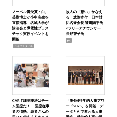
ノーベル賞受賞・白川
故人の「想い」かなえ
英樹博士が小中高生を
る 遺贈寄付 日本財
直接指導 名城大学が
団名誉会長 笹川陽平氏
講演会と導電性プラス
×フリーアナウンサー
チック実験イベントを
長野智子氏
開催
PR
,
ライフスタイル
CAR T細胞療法はチー
「第4回科学的人事アワ
ム医療だ！ 医療従事
ード2025」を開催 デ
者の情熱、患者さんの
ータとAIで変わる人事
思いを伝えるドキュメ
戦略 科学的人事の最