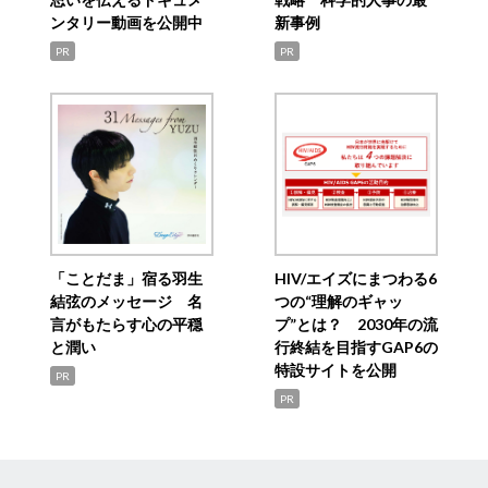
ンタリー動画を公開中
新事例
PR
PR
「ことだま」宿る羽生
HIV/エイズにまつわる6
結弦のメッセージ 名
つの“理解のギャッ
言がもたらす心の平穏
プ”とは？ 2030年の流
と潤い
行終結を目指すGAP6の
特設サイトを公開
PR
PR