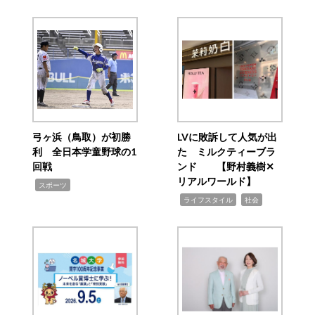
弓ヶ浜（鳥取）が初勝
LVに敗訴して人気が出
利 全日本学童野球の1
た ミルクティーブラ
回戦
ンド 【野村義樹✕
リアルワールド】
,
スポーツ
,
,
ライフスタイル
社会