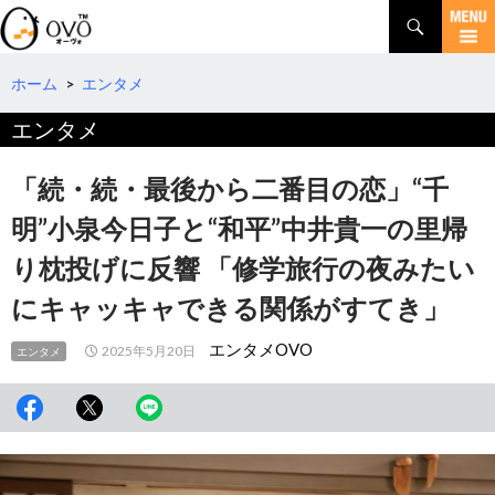
検
索
コ
ン
テ
ホーム
>
エンタメ
ン
エンタメ
ツ
へ
移
「続・続・最後から二番目の恋」“千
動
明”小泉今日子と“和平”中井貴一の里帰
り枕投げに反響 「修学旅行の夜みたい
にキャッキャできる関係がすてき」
エンタメOVO
2025年5月20日
エンタメ