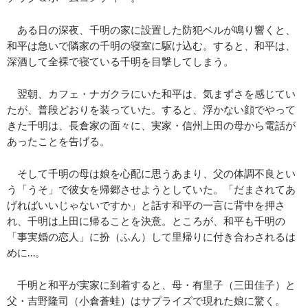
ある日の深夜、千明の家に設置した防犯ベルが鳴り響くと、
和平は急いで隣家の千明の寝室に駆け込む。すると、和平は、
深酒して全裸で寝ている千明を目撃してしまう。
翌朝、カフェ・ナガクラにいた和平は、気まずさを感じてい
たが、普段どおりを装っていた。すると、浮かない顔でやって
きた千明は、長倉家の面々に、実家・信州上田の母から電話が
あったことを告げる。
そして千明の母は娘を心配に思うあまり、父の体調不良とい
う「うそ」で彼女を帰郷させようとしていた。「だまされてあ
げればいいじゃないですか」と話す和平の一言に背中を押さ
れ、千明は上田に帰ることを決意。ところが、和平も千明の
「事実婚の恋人」に扮（ふん）して里帰りに付き合わされるは
めに…。
千明と和平が実家に到着すると、母・有里子（三田佳子）と
父・吉野隆司（小倉蒼蛙）はサプライズで現れた娘に驚く。