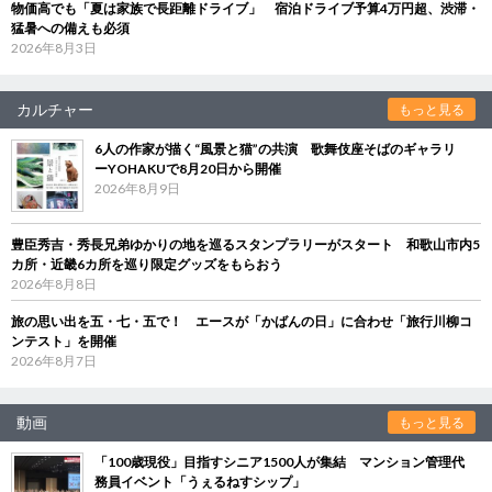
物価高でも「夏は家族で長距離ドライブ」 宿泊ドライブ予算4万円超、渋滞・
猛暑への備えも必須
2026年8月3日
カルチャー
もっと見る
6人の作家が描く“風景と猫”の共演 歌舞伎座そばのギャラリ
ーYOHAKUで8月20日から開催
2026年8月9日
豊臣秀吉・秀長兄弟ゆかりの地を巡るスタンプラリーがスタート 和歌山市内5
カ所・近畿6カ所を巡り限定グッズをもらおう
2026年8月8日
旅の思い出を五・七・五で！ エースが「かばんの日」に合わせ「旅行川柳コ
ンテスト」を開催
2026年8月7日
動画
もっと見る
「100歳現役」目指すシニア1500人が集結 マンション管理代
務員イベント「うぇるねすシップ」