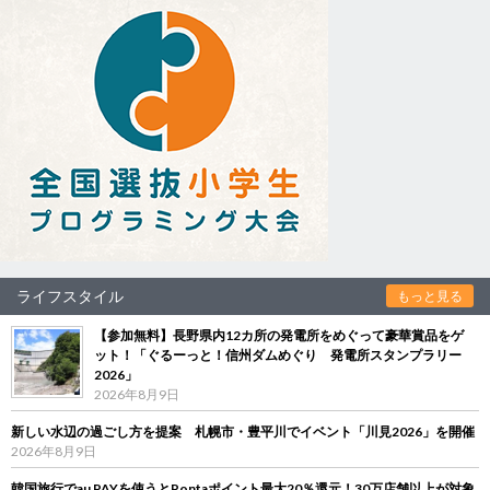
ライフスタイル
もっと見る
【参加無料】長野県内12カ所の発電所をめぐって豪華賞品をゲ
ット！「ぐるーっと！信州ダムめぐり 発電所スタンプラリー
2026」
2026年8月9日
新しい水辺の過ごし方を提案 札幌市・豊平川でイベント「川見2026」を開催
2026年8月9日
韓国旅行でau PAYを使うとPontaポイント最大20％還元！30万店舗以上が対象