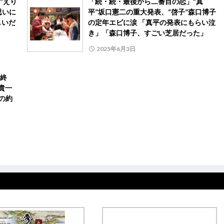
“えり
「続・続・最後から二番目の恋」“真
思いに
平”坂口憲二の重大発表、“啓子”森口博子
しいだ
の定年エピに涙 「真平の発表にもらい泣
き」「森口博子、すごい芝居だった」
2025年6月3日
終
貴一
の約