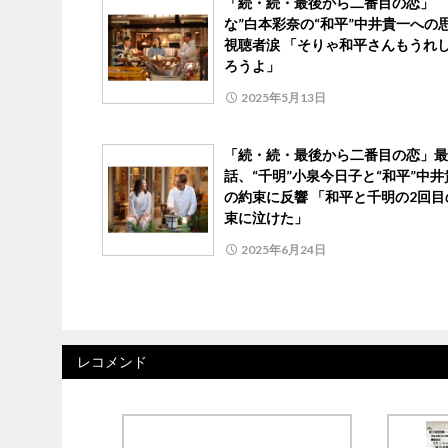
「続・続・最後から二番目の恋」 
な”白本彩奈の“和平”中井貴一への
視聴者涙 「そりゃ和平さんもうれ
ろうよ」
2025年5月13日
「続・続・最後から二番目の恋」最
話、“千明”小泉今日子と“和平”中井
の約束に反響 「和平と千明の2回目
束に泣けた」
2025年6月24日
レコメンド