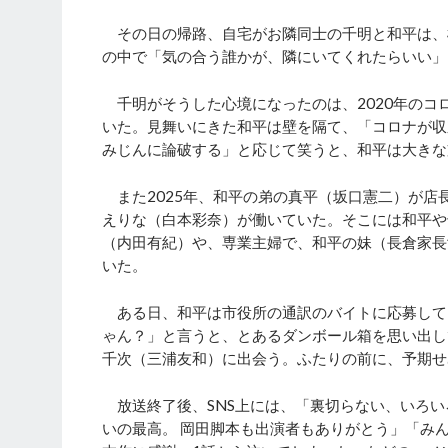
その日の帰路、自宅がお隣同士の千明と和平は、
の中で「気の合う誰かが、隣にいてくれたらいい」
千明がそうした心境になったのは、2020年のコ
いた。見舞いにきた和平は壁を隔て、「コロナが収
みじんに論破する」と応じて笑うと、和平は大きな
また2025年、和平の弟の真平（坂口憲二）が店
えりな（白本彩奈）が働いていた。そこには和平や
（内田有紀）や、専業主婦で、和平の妹（長倉家長
いた。
ある日、和平は市役所の通訳のバイトに応募して
ゃん？」と言うと、とあるダンボール箱を思い出し
千次（三浦友和）に出会う。ふたりの前に、予期せ
放送終了後、SNS上には、「裏切らない、いろい
いの最高。 岡田脚本も出演者もありがとう」「み