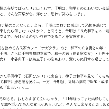
極楽寺駅でばったりと出くわす。千明は、和平とのたわいない会
と、そんな言葉が心に浮かび、思わず笑みをこぼす。
ロナ禍のことだった。当時、千明はコロナに感染して恐怖を感じて
束したら何したいですか？」と問うと、千明は「長倉和平を木っ
支えで、かけがえのない存在であることを実感する。
長を務める古民家カフェ「ナガクラ」では、和平の亡き妻との娘・
千明、さらに千明専属脚本家で、和平の妹（長倉家次女）・万理
女）・水谷典子（飯島直子）の姿もあり、変わらぬ日常を過ごし
きた早田律子（石田ひかり）に出会う。律子は和平を見て「くら
て和平に嫌悪感を抱く…。一方、千明は、近所の病院で医師・成瀬
ぬ「出会い」が…。
ろ刺さる。おもろすぎて泣いちゃう」「11年経ってまだ結婚して
んな歳を重ねて色んな変化があるけれど、そんな日常がまた楽しめ