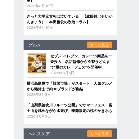
南】
2026年6月18日
て
きっと大平元首相は泣いている 【政眼鏡（せいが
んきょう）－本田雅俊の政治コラム】
、
2026年6月10日
グルメ
もっと見る
セブン‐イレブン、カレー15商品を一
斉投入 名店監修から冷製うどんま
で“夏のカレーフェス”を開催中
2026年8月6日
横浜高島屋で「韓国市場」がスタート 人気グルメ
から雑貨まで約30ブランドが集結
2026年8月5日
「山梨県笛吹川フルーツ公園」でサマーフェス 富
士山を眺めながら水遊び、季節限定の桃のかき氷も
2026年8月3日
ヘルスケア
もっと見る