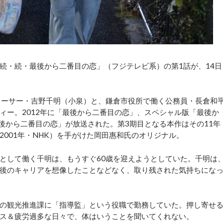
・続・最後から二番目の恋」（フジテレビ系）の第1話が、14日
ーサー・吉野千明（小泉）と、鎌倉市役所で働く公務員・長倉和
ィー。2012年に「最後から二番目の恋」、スペシャル版「最後か
・最後から二番目の恋」が放送された。第3期目となる本作はその11年
001年・NHK）を手がけた岡田惠和氏のオリジナル。
として働く千明は、もうすぐ60歳を迎えようとしていた。千明は
後のキャリアを想像したことなどなく、取り残された気持ちにな
の観光推進課に「指導監」という役職で勤務していた。押し寄せ
ス＆疲労過多な日々で、体はいうことを聞いてくれない。