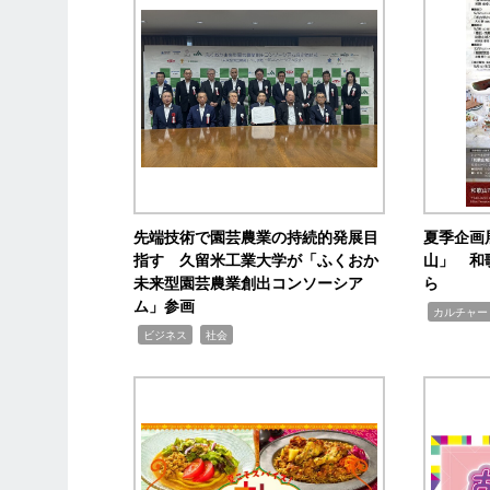
先端技術で園芸農業の持続的発展目
夏季企画
指す 久留米工業大学が「ふくおか
山」 和
未来型園芸農業創出コンソーシア
ら
ム」参画
,
カルチャー
,
,
ビジネス
社会