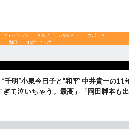
ファッション
グルメ
カルチャー
スポーツ
ス
動画
はばたけラボ
千明”小泉今日子と”和平”中井貴一の11
すぎて泣いちゃう。最高」「岡田脚本も