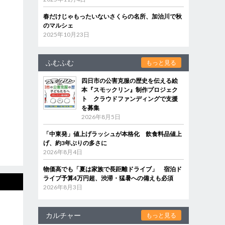
春だけじゃもったいないさくらの名所、加治川で秋
のマルシェ
2025年10月23日
ふむふむ
もっと見る
四日市の公害克服の歴史を伝える絵
本『スモックリン』制作プロジェク
ト クラウドファンディングで支援
を募集
2026年8月5日
「中東発」値上げラッシュが本格化 飲食料品値上
げ、約3年ぶりの多さに
2026年8月4日
物価高でも「夏は家族で長距離ドライブ」 宿泊ド
ライブ予算4万円超、渋滞・猛暑への備えも必須
2026年8月3日
カルチャー
もっと見る