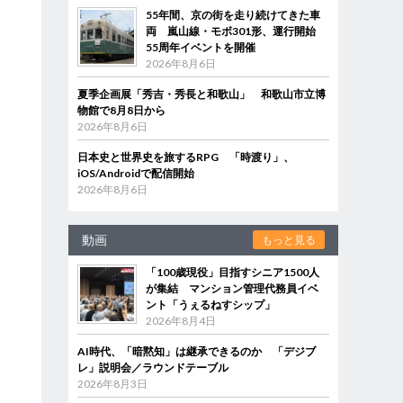
55年間、京の街を走り続けてきた車
両 嵐山線・モボ301形、運行開始
55周年イベントを開催
2026年8月6日
夏季企画展「秀吉・秀長と和歌山」 和歌山市立博
物館で8月8日から
2026年8月6日
日本史と世界史を旅するRPG 「時渡り」、
iOS/Androidで配信開始
2026年8月6日
動画
もっと見る
「100歳現役」目指すシニア1500人
が集結 マンション管理代務員イベ
ント「うぇるねすシップ」
2026年8月4日
AI時代、「暗黙知」は継承できるのか 「デジブ
レ」説明会／ラウンドテーブル
2026年8月3日