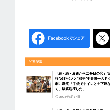
関連記事
「続・続・最後から二番目の恋」“
行”浅野和之と“和平”中井貴一のド
劇に爆笑 「手錠でトイレと土下座
て、腹筋崩壊した」
2025年6月17日