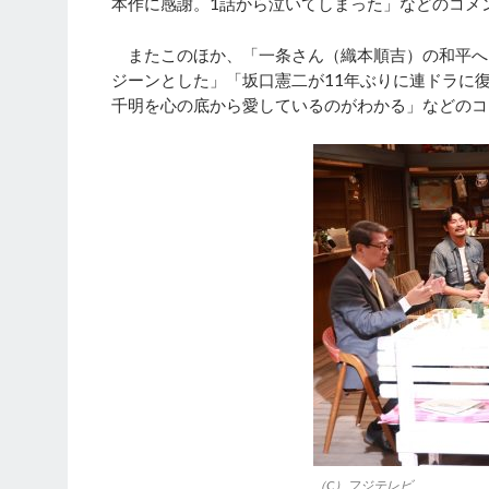
本作に感謝。1話から泣いてしまった」などのコメ
またこのほか、「一条さん（織本順吉）の和平へ
ジーンとした」「坂口憲二が11年ぶりに連ドラに
千明を心の底から愛しているのがわかる」などのコ
（C）フジテレビ