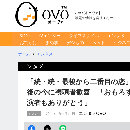
OVO [オーヴォ]
話題の情報を発信するサイト
コンテンツへ移動
検
SDGs
ジェンダー
ライフスタイル
エンタメ
索
おでかけ
まめ学
デジもの
ペット
ビジネ
ホーム
>
エンタメ
エンタメ
「続・続・最後から二番目の恋」“
後の今に視聴者歓喜 「おもろ
演者もありがとう」
エンタメOVO
2025年4月15日
エンタメ