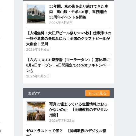
55年間、京の街を走り続けてきた車
話
両 嵐山線・モボ301形、運行開始
55周年イベントを開催
2026年8月6日
【入場無料！大江戸ビール祭り2026秋】仕事帰りの
端
一杯や週末の昼飲みにも！全国のクラフトビールが
大集合｜品川
2026年8月6日
【六六-LIULIU-麻辣湯（マーラータン）】恵比寿に
8月6日オープン！6日間限定で66％オフキャンペー
子
ンも
て
2026年8月5日
まめ学
もっと見る
ち
写真に埋まっている位置情報はおっ
かないのか 【岡嶋教授のデジタル
指南】
2026年7月22日
な
る
ゼロトラストって何？ 【岡嶋教授のデジタル指