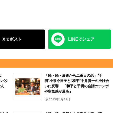
広
「続・続・最後から二番目の恋」“千
タバタ
明”小泉今日子と”和平”中井貴一の掛け合
なん
いに反響 「和平と千明の会話のテンポ
や空気感が最高」
2025年4月22日