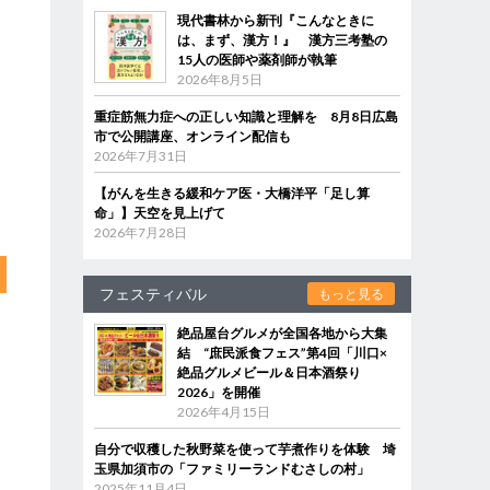
現代書林から新刊『こんなときに
は、まず、漢方！』 漢方三考塾の
15人の医師や薬剤師が執筆
2026年8月5日
重症筋無力症への正しい知識と理解を 8月8日広島
市で公開講座、オンライン配信も
2026年7月31日
【がんを生きる緩和ケア医・大橋洋平「足し算
命」】天空を見上げて
2026年7月28日
フェスティバル
もっと見る
絶品屋台グルメが全国各地から大集
結 “庶民派食フェス”第4回「川口×
絶品グルメビール＆日本酒祭り
2026」を開催
2026年4月15日
自分で収穫した秋野菜を使って芋煮作りを体験 埼
玉県加須市の「ファミリーランドむさしの村」
2025年11月4日