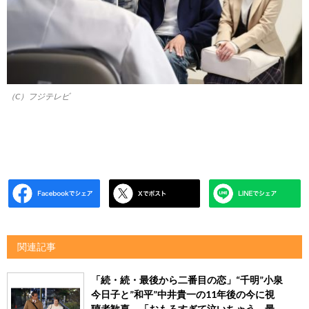
（C）フジテレビ
関連記事
「続・続・最後から二番目の恋」“千明”小泉
今日子と”和平”中井貴一の11年後の今に視
聴者歓喜 「おもろすぎて泣いちゃう。最