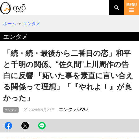
検
索
コ
ン
テ
ホーム
>
エンタメ
ン
エンタメ
ツ
へ
移
「続・続・最後から二番目の恋」和平
動
と千明の関係、“佐久間”上川周作の告
白に反響 「妬いた事を素直に言い合え
る関係って理想」「『やれよ！』が良
かった」
エンタメOVO
2025年5月27日
エンタメ