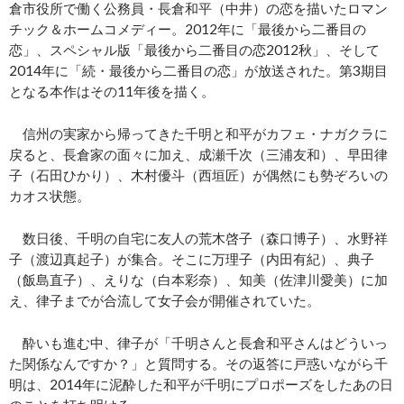
倉市役所で働く公務員・長倉和平（中井）の恋を描いたロマン
チック＆ホームコメディー。2012年に「最後から二番目の
恋」、スペシャル版「最後から二番目の恋2012秋」、そして
2014年に「続・最後から二番目の恋」が放送された。第3期目
となる本作はその11年後を描く。
信州の実家から帰ってきた千明と和平がカフェ・ナガクラに
戻ると、長倉家の面々に加え、成瀬千次（三浦友和）、早田律
子（石田ひかり）、木村優斗（西垣匠）が偶然にも勢ぞろいの
カオス状態。
数日後、千明の自宅に友人の荒木啓子（森口博子）、水野祥
子（渡辺真起子）が集合。そこに万理子（内田有紀）、典子
（飯島直子）、えりな（白本彩奈）、知美（佐津川愛美）に加
え、律子までが合流して女子会が開催されていた。
酔いも進む中、律子が「千明さんと長倉和平さんはどういっ
た関係なんですか？」と質問する。その返答に戸惑いながら千
明は、2014年に泥酔した和平が千明にプロポーズをしたあの日