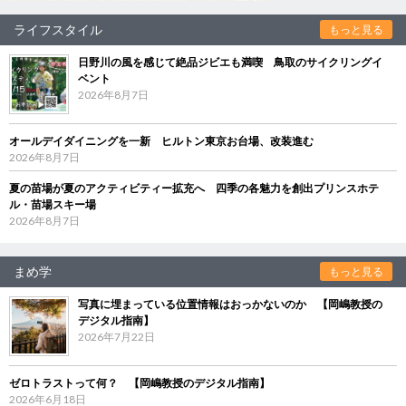
ライフスタイル
もっと見る
日野川の風を感じて絶品ジビエも満喫 鳥取のサイクリングイ
ベント
2026年8月7日
オールデイダイニングを一新 ヒルトン東京お台場、改装進む
2026年8月7日
夏の苗場が夏のアクティビティー拡充へ 四季の各魅力を創出プリンスホテ
ル・苗場スキー場
2026年8月7日
まめ学
もっと見る
写真に埋まっている位置情報はおっかないのか 【岡嶋教授の
デジタル指南】
2026年7月22日
ゼロトラストって何？ 【岡嶋教授のデジタル指南】
2026年6月18日