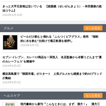
きっと大平元首相は泣いている 【政眼鏡（せいがんきょう）－本田雅俊の政
治コラム】
2026年6月10日
グルメ
もっと見る
ビールだけ飲むと倒れる「ふらつくビアグラス」発売 “強制
的に水を飲む”仕掛けで適正飲酒を後押し
2026年8月7日
セブン‐イレブン、カレー15商品を一斉投入 名店監修から冷製うどんまで“夏
のカレーフェス”を開催中
2026年8月6日
横浜高島屋で「韓国市場」がスタート 人気グルメから雑貨まで約30ブランド
が集結
2026年8月5日
ヘルスケア
もっと見る
現代書林から新刊『こんなときには、まず、漢方！』 漢方三