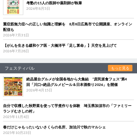
考塾の15人の医師や薬剤師が執筆
2026年8月5日
重症筋無力症への正しい知識と理解を 8月8日広島市で公開講座、オンライン
配信も
2026年7月31日
【がんを生きる緩和ケア医・大橋洋平「足し算命」】天空を見上げて
2026年7月28日
フェスティバル
もっと見る
絶品屋台グルメが全国各地から大集結 “庶民派食フェス”第4
回「川口×絶品グルメビール＆日本酒祭り2026」を開催
2026年4月15日
自分で収穫した秋野菜を使って芋煮作りを体験 埼玉県加須市の「ファミリー
ランドむさしの村」
2025年11月4日
春だけじゃもったいないさくらの名所、加治川で秋のマルシェ
2025年10月23日