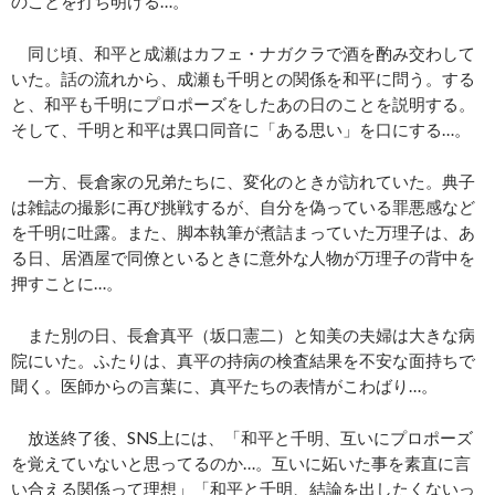
のことを打ち明ける…。
同じ頃、和平と成瀬はカフェ・ナガクラで酒を酌み交わして
いた。話の流れから、成瀬も千明との関係を和平に問う。する
と、和平も千明にプロポーズをしたあの日のことを説明する。
そして、千明と和平は異口同音に「ある思い」を口にする…。
一方、長倉家の兄弟たちに、変化のときが訪れていた。典子
は雑誌の撮影に再び挑戦するが、自分を偽っている罪悪感など
を千明に吐露。また、脚本執筆が煮詰まっていた万理子は、あ
る日、居酒屋で同僚といるときに意外な人物が万理子の背中を
押すことに…。
また別の日、長倉真平（坂口憲二）と知美の夫婦は大きな病
院にいた。ふたりは、真平の持病の検査結果を不安な面持ちで
聞く。医師からの言葉に、真平たちの表情がこわばり…。
放送終了後、SNS上には、「和平と千明、互いにプロポーズ
を覚えていないと思ってるのか…。互いに妬いた事を素直に言
い合える関係って理想」「和平と千明、結論を出したくないっ