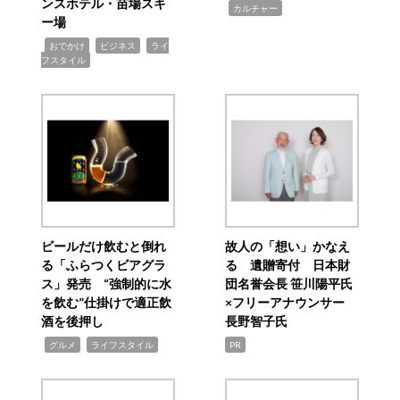
ンスホテル・苗場スキ
,
カルチャー
ー場
,
,
,
おでかけ
ビジネス
ライ
フスタイル
ビールだけ飲むと倒れ
故人の「想い」かなえ
る「ふらつくビアグラ
る 遺贈寄付 日本財
ス」発売 “強制的に水
団名誉会長 笹川陽平氏
を飲む”仕掛けで適正飲
×フリーアナウンサー
酒を後押し
長野智子氏
,
,
グルメ
ライフスタイル
PR