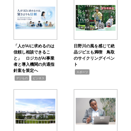
「人がAIに求めるのは
日野川の風を感じて絶
信頼し相談できるこ
品ジビエも満喫 鳥取
と」 ロジカがAI事業
のサイクリングイベン
者と導入機関の共通指
ト
針案を策定へ
,
スポーツ
,
,
デジもの
ビジネス