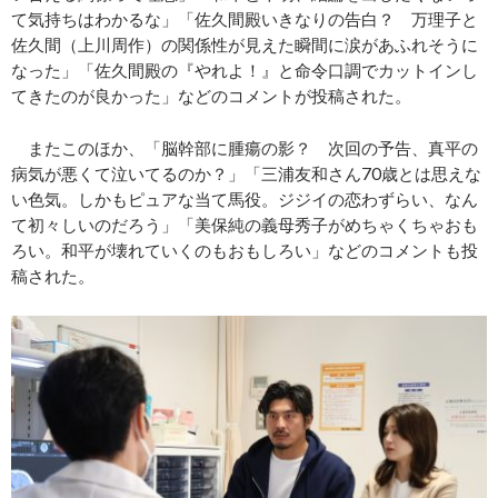
て気持ちはわかるな」「佐久間殿いきなりの告白？ 万理子と
佐久間（上川周作）の関係性が見えた瞬間に涙があふれそうに
なった」「佐久間殿の『やれよ！』と命令口調でカットインし
てきたのが良かった」などのコメントが投稿された。
またこのほか、「脳幹部に腫瘍の影？ 次回の予告、真平の
病気が悪くて泣いてるのか？」「三浦友和さん70歳とは思えな
い色気。しかもピュアな当て馬役。ジジイの恋わずらい、なん
て初々しいのだろう」「美保純の義母秀子がめちゃくちゃおも
ろい。和平が壊れていくのもおもしろい」などのコメントも投
稿された。