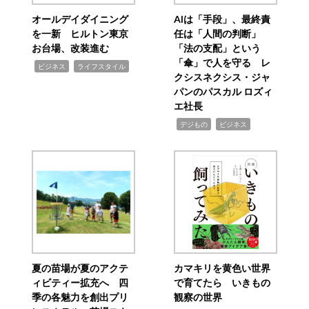
オールデイダイニング
AIは「手段」、最終責
を一新 ヒルトン東京
任は「人間の判断」
お台場、改装進む
「法の支配」という
「傘」で人を守る レ
,
,
ビジネス
ライフスタイル
クシスネクシス・ジャ
パンのパスカル ロズィ
エ社長
,
,
デジもの
ビジネス
夏の苗場が夏のアクテ
カマキリを黄色い世界
ィビティー拡充へ 四
で育てたら いきもの
季の各魅力を創出プリ
観察の世界