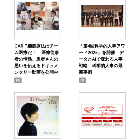
CAR T細胞療法はチー
「第4回科学的人事アワ
ム医療だ！ 医療従事
ード2025」を開催 デ
者の情熱、患者さんの
ータとAIで変わる人事
思いを伝えるドキュメ
戦略 科学的人事の最
ンタリー動画を公開中
新事例
PR
PR