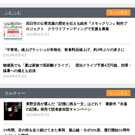
ふむふむ
もっと見る
四日市の公害克服の歴史を伝える絵本『スモックリン』制作プ
ロジェクト クラウドファンディングで支援を募集
2026年8月5日
「中東発」値上げラッシュが本格化 飲食料品値上げ、約3年ぶりの多さに
2026年8月4日
物価高でも「夏は家族で長距離ドライブ」 宿泊ドライブ予算4万円超、渋滞・
猛暑への備えも必須
2026年8月3日
カルチャー
もっと見る
東野圭吾が選んだ「記憶に残る一文」はどれ？ 最新作『永遠
の記憶』発売で読者参加型キャンペーン
2026年8月7日
55年間、京の街を走り続けてきた車両 嵐山線・モボ301形、運行開始55周年