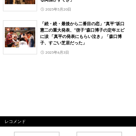
2025年5月20日
「続・続・最後から二番目の恋」“真平”坂口
憲二の重大発表、“啓子”森口博子の定年エピ
に涙 「真平の発表にもらい泣き」「森口博
子、すごい芝居だった」
2025年6月3日
レコメンド