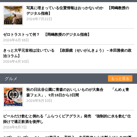
写真に埋まっている位置情報はおっかないのか 【岡嶋教授の
デジタル指南】
2026年7月22日
ゼロトラストって何？ 【岡嶋教授のデジタル指南】
2026年6月18日
きっと大平元首相は泣いている 【政眼鏡（せいがんきょう）－本田雅俊の政
治コラム】
2026年6月10日
グルメ
もっと見る
秋の日比谷公園に青森のおいしいものが大集合 「んめぇ青
森フェス」、9月18日から3日間
2026年8月10日
ビールだけ飲むと倒れる「ふらつくビアグラス」発売 “強制的に水を飲む”仕
掛けで適正飲酒を後押し
2026年8月7日