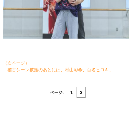
（次ページ）
稽古シーン披露のあとには、村山彩希、百名ヒロキ、…
ページ:
1
2