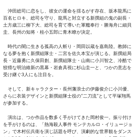
沖田総司に恋をし、彼女の運命を揺るがす存在、坂本龍馬に
百名ヒロキ、総司を守り、龍馬と対立する新撰組の鬼の副長・
土方歳三に柳下大、総司を育て導いた軍艦奉行・勝海舟に細貝
圭、長州の知将・桂小五郎に青木瞭が決定。
時代の闇に生きる孤高の人斬り・岡田以蔵を嘉島陸。教師に
なる夢を抱く新撰組隊士・二宮を佐久本宝が演じる。新撰組局
長・近藤勇に久保田創、新撰組隊士・山南に小川智之、冷酷で
狡猾な明治維新の黒幕・岩倉具視に杉山圭一と、つかの意志を
受け継ぐ3人にも注目を。
そして、新キャラクター・長州藩浪士の伊藤俊介に小川優、
さらに衣装デザインと新撰組隊士役の“二刀流”として平塚翔馬
が参加する。
演出は、つか作品を数多く手がけてきた岡村俊一。振り付け
を手がけるのは、「熱海殺人事件 モンテカルロ・イリュージョ
ン」で木村伝兵衛を演じ話題を呼び、演劇的な世界観をダンス