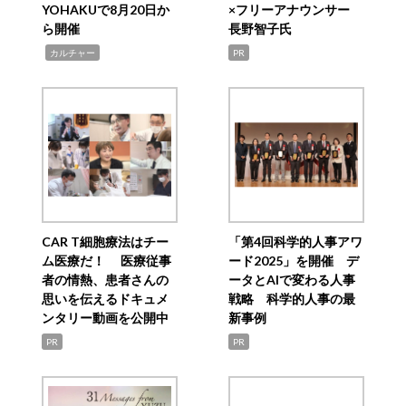
YOHAKUで8月20日か
×フリーアナウンサー
ら開催
長野智子氏
,
カルチャー
PR
CAR T細胞療法はチー
「第4回科学的人事アワ
ム医療だ！ 医療従事
ード2025」を開催 デ
者の情熱、患者さんの
ータとAIで変わる人事
思いを伝えるドキュメ
戦略 科学的人事の最
ンタリー動画を公開中
新事例
PR
PR