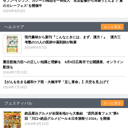
セブン‐イレブン、カレー15商品を一斉投入 名店監修から冷製うどんまで“夏
のカレーフェス”を開催中
2026年8月6日
ヘルスケア
もっと見る
現代書林から新刊『こんなときには、まず、漢方！』 漢方三
考塾の15人の医師や薬剤師が執筆
2026年8月5日
重症筋無力症への正しい知識と理解を 8月8日広島市で公開講座、オンライン
配信も
2026年7月31日
【がんを生きる緩和ケア医・大橋洋平「足し算命」】天空を見上げて
2026年7月28日
フェスティバル
もっと見る
絶品屋台グルメが全国各地から大集結 “庶民派食フェス”第4
回「川口×絶品グルメビール＆日本酒祭り2026」を開催
2026年4月15日