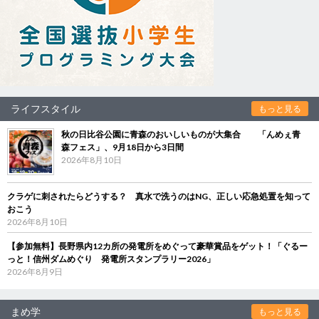
ライフスタイル
もっと見る
秋の日比谷公園に青森のおいしいものが大集合 「んめぇ青
森フェス」、9月18日から3日間
2026年8月10日
クラゲに刺されたらどうする？ 真水で洗うのはNG、正しい応急処置を知って
おこう
2026年8月10日
【参加無料】長野県内12カ所の発電所をめぐって豪華賞品をゲット！「ぐるー
っと！信州ダムめぐり 発電所スタンプラリー2026」
2026年8月9日
まめ学
もっと見る