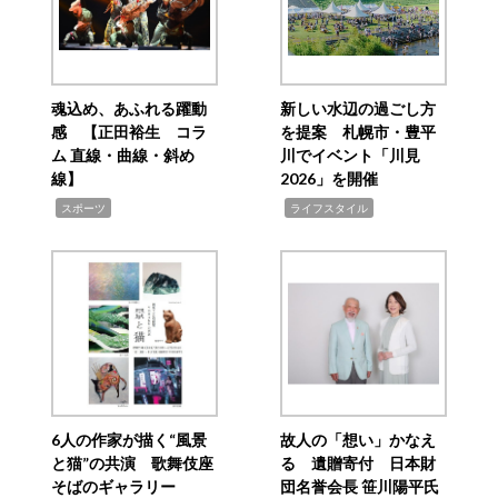
魂込め、あふれる躍動
新しい水辺の過ごし方
感 【正田裕生 コラ
を提案 札幌市・豊平
ム 直線・曲線・斜め
川でイベント「川見
線】
2026」を開催
,
,
スポーツ
ライフスタイル
6人の作家が描く“風景
故人の「想い」かなえ
と猫”の共演 歌舞伎座
る 遺贈寄付 日本財
そばのギャラリー
団名誉会長 笹川陽平氏