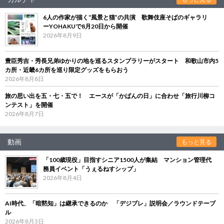
6人の作家が描く“風景と猫”の共演 歌舞伎座そばのギャラリ
ーYOHAKUで8月20日から開催
2026年8月9日
豊臣秀吉・秀長兄弟ゆかりの地を巡るスタンプラリーがスタート 和歌山市内5
カ所・近畿6カ所を巡り限定グッズをもらおう
2026年8月8日
旅の思い出を五・七・五で！ エースが「かばんの日」に合わせ「旅行川柳コ
ンテスト」を開催
2026年8月7日
動画
もっと見る
「100歳現役」目指すシニア1500人が集結 マンション管理代
務員イベント「うぇるねすシップ」
2026年8月4日
AI時代、「暗黙知」は継承できるのか 「デジブレ」説明会／ラウンドテーブ
ル
2026年8月3日