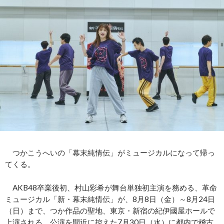
つかこうへいの「幕末純情伝」がミュージカルになって帰っ
てくる。
AKB48卒業後初、村山彩希が舞台単独初主演を務める、革命
ミュージカル「新・幕末純情伝」が、8月8日（金）～8月24日
（日）まで、つか作品の聖地、東京・新宿の紀伊國屋ホールで
上演される。公演を間近に控えた7月30日（水）に都内で稽古