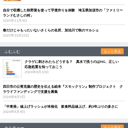
自分で収穫した秋野菜を使って芋煮作りを体験 埼玉県加須市の「ファミリー
ランドむさしの村」
2025年11月4日
春だけじゃもったいないさくらの名所、加治川で秋のマルシェ
2025年10月23日
ふむふむ
もっと見る
クラゲに刺されたらどうする？ 真水で洗うのはNG、正しい
応急処置を知っておこう
2026年8月10日
四日市の公害克服の歴史を伝える絵本『スモックリン』制作プロジェクト ク
ラウドファンディングで支援を募集
2026年8月5日
「中東発」値上げラッシュが本格化 飲食料品値上げ、約3年ぶりの多さに
2026年8月4日
カルチャー
もっと見る