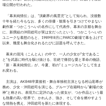
場公開が行われた。
「幕末純情伝」は、“演劇界の風雲児”として知られ、没後数
十年を経た今もなお、多くの俳優・観客を引きつけてやまない
劇作家・つかこうへいの名作にして代表作。幕末の京都を舞台
に、新撰組の沖田総司が実は女だったという、つかこうへいの
ユニークな着想のもと、1989年8月にPARCO劇場で幕を上げて
以来、幾度も舞台化されるたびに話題を呼んできた。
幕末の混沌（こんとん）の中で、一人の少女が“女であるこ
と”を武器に時代を駆け抜ける、壮絶で痛切な愛と革命の物語、
「新・幕末純情伝」が、今夏、初の“ミュージカル”として生ま
れ変わる。
主演は、AKB48卒業後初・舞台単独初主演となる村山彩希が
務め、少女・沖田総司を演じる。グループ在籍時から“劇場の女
神”と称され、表現力に定評のあった彼女が、つか作品という最
も熱量の高い世界で、かれんさ、強さ、そして命を燃やすよう
な情熱を携え、沖田総司を新たに体現する。