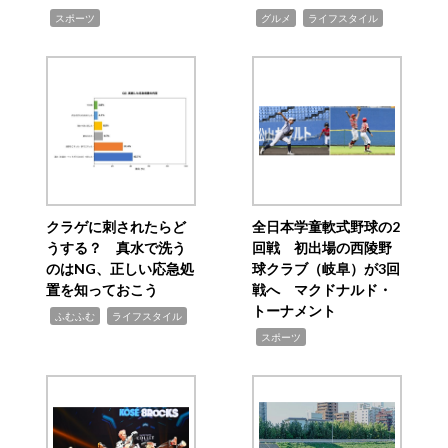
,
,
,
スポーツ
グルメ
ライフスタイル
クラゲに刺されたらど
全日本学童軟式野球の2
うする？ 真水で洗う
回戦 初出場の西陵野
のはNG、正しい応急処
球クラブ（岐阜）が3回
置を知っておこう
戦へ マクドナルド・
トーナメント
,
,
ふむふむ
ライフスタイル
,
スポーツ