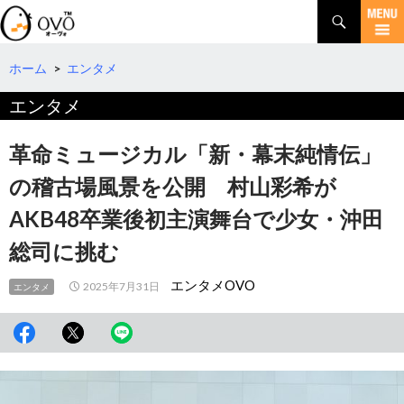
検
索
コ
ン
テ
ホーム
>
エンタメ
ン
エンタメ
ツ
へ
移
革命ミュージカル「新・幕末純情伝」
動
の稽古場風景を公開 村山彩希が
AKB48卒業後初主演舞台で少女・沖田
総司に挑む
エンタメOVO
2025年7月31日
エンタメ