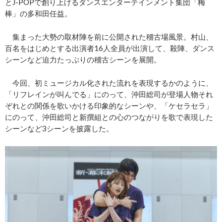
とJ-POPで創り上げるダンスエンターテインメント集団「梅
棒」の多和田任益。
集まった大勢の取材陣を前に公開された稽古場風景。村山、
百名をはじめとする出演者16人全員が出演して、殺陣、ダンス
シーンなど迫力たっぷりの稽古シーンを展開。
今回、初ミュージカル化された流れを表現するかのように、
「リフレインが叫んでる」にのって、沖田総司が登場人物それ
ぞれとの関係を歌いかける印象的なシーンや、「ケセラセラ」
にのって、沖田総司と新撰組との心のつながりを歌で表現した
シーンなど3シーンを披露した。