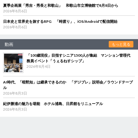
夏季企画展「秀吉・秀長と和歌山」 和歌山市立博物館で8月8日から
2026年8月6日
日本史と世界史を旅するRPG 「時渡り」、iOS/Androidで配信開始
2026年8月6日
動画
もっと見る
「100歳現役」目指すシニア1500人が集結 マンション管理代
務員イベント「うぇるねすシップ」
2026年8月4日
AI時代、「暗黙知」は継承できるのか 「デジブレ」説明会／ラウンドテーブ
ル
2026年8月3日
紀伊勝浦の魅力を堪能 ホテル浦島、日昇館をリニューアル
2026年8月3日