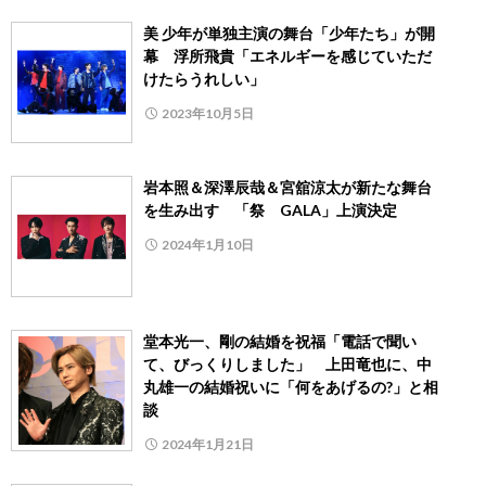
美 少年が単独主演の舞台「少年たち」が開
幕 浮所飛貴「エネルギーを感じていただ
けたらうれしい」
2023年10月5日
岩本照＆深澤辰哉＆宮舘涼太が新たな舞台
を生み出す 「祭 GALA」上演決定
2024年1月10日
堂本光一、剛の結婚を祝福「電話で聞い
て、びっくりしました」 上田竜也に、中
丸雄一の結婚祝いに「何をあげるの?」と相
談
2024年1月21日