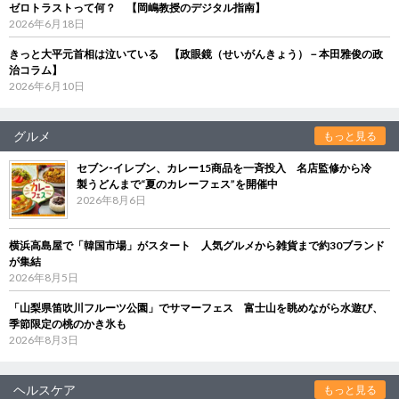
ゼロトラストって何？ 【岡嶋教授のデジタル指南】
2026年6月18日
きっと大平元首相は泣いている 【政眼鏡（せいがんきょう）－本田雅俊の政
治コラム】
2026年6月10日
グルメ
もっと見る
セブン‐イレブン、カレー15商品を一斉投入 名店監修から冷
製うどんまで“夏のカレーフェス”を開催中
2026年8月6日
横浜高島屋で「韓国市場」がスタート 人気グルメから雑貨まで約30ブランド
が集結
2026年8月5日
「山梨県笛吹川フルーツ公園」でサマーフェス 富士山を眺めながら水遊び、
季節限定の桃のかき氷も
2026年8月3日
ヘルスケア
もっと見る