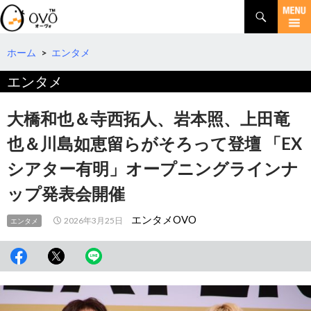
検
索
コ
ン
テ
ホーム
>
エンタメ
ン
エンタメ
ツ
へ
移
大橋和也＆寺西拓人、岩本照、上田竜
動
也＆川島如恵留らがそろって登壇 「EX
シアター有明」オープニングラインナ
ップ発表会開催
エンタメOVO
2026年3月25日
エンタメ