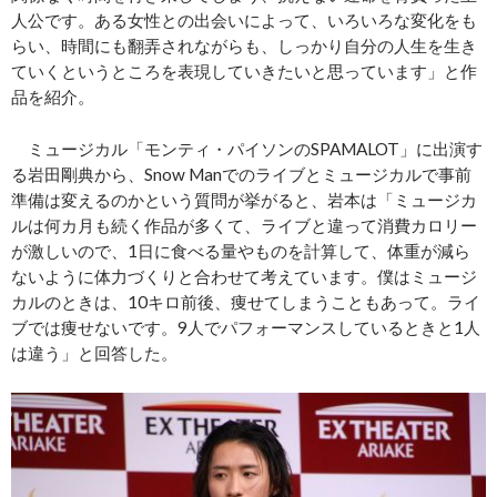
人公です。ある女性との出会いによって、いろいろな変化をも
らい、時間にも翻弄されながらも、しっかり自分の人生を生き
ていくというところを表現していきたいと思っています」と作
品を紹介。
ミュージカル「モンティ・パイソンのSPAMALOT」に出演す
る岩田剛典から、Snow Manでのライブとミュージカルで事前
準備は変えるのかという質問が挙がると、岩本は「ミュージカ
ルは何カ月も続く作品が多くて、ライブと違って消費カロリー
が激しいので、1日に食べる量やものを計算して、体重が減ら
ないように体力づくりと合わせて考えています。僕はミュージ
カルのときは、10キロ前後、痩せてしまうこともあって。ライ
ブでは痩せないです。9人でパフォーマンスしているときと1人
は違う」と回答した。