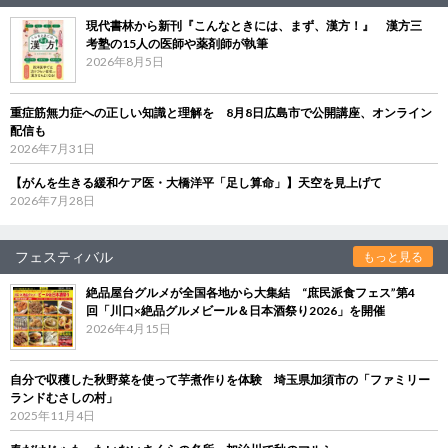
現代書林から新刊『こんなときには、まず、漢方！』 漢方三
考塾の15人の医師や薬剤師が執筆
2026年8月5日
重症筋無力症への正しい知識と理解を 8月8日広島市で公開講座、オンライン
配信も
2026年7月31日
【がんを生きる緩和ケア医・大橋洋平「足し算命」】天空を見上げて
2026年7月28日
フェスティバル
もっと見る
絶品屋台グルメが全国各地から大集結 “庶民派食フェス”第4
回「川口×絶品グルメビール＆日本酒祭り2026」を開催
2026年4月15日
自分で収穫した秋野菜を使って芋煮作りを体験 埼玉県加須市の「ファミリー
ランドむさしの村」
2025年11月4日