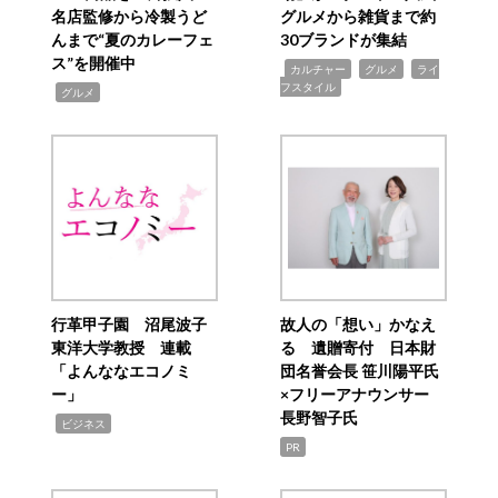
名店監修から冷製うど
グルメから雑貨まで約
んまで“夏のカレーフェ
30ブランドが集結
ス”を開催中
,
,
,
カルチャー
グルメ
ライ
フスタイル
,
グルメ
行革甲子園 沼尾波子
故人の「想い」かなえ
東洋大学教授 連載
る 遺贈寄付 日本財
「よんななエコノミ
団名誉会長 笹川陽平氏
ー」
×フリーアナウンサー
長野智子氏
,
ビジネス
PR