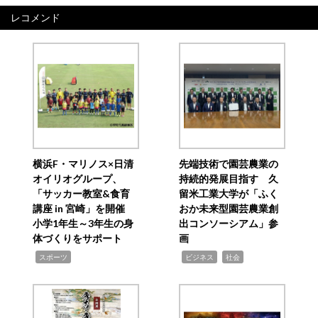
レコメンド
横浜F・マリノス×日清
先端技術で園芸農業の
オイリオグループ、
持続的発展目指す 久
「サッカー教室&食育
留米工業大学が「ふく
講座 in 宮崎」を開催
おか未来型園芸農業創
小学1年生～3年生の身
出コンソーシアム」参
体づくりをサポート
画
,
,
,
スポーツ
ビジネス
社会