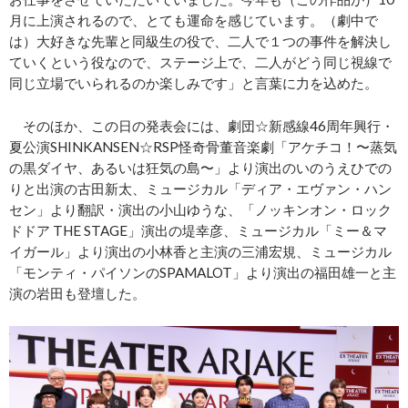
月に上演されるので、とても運命を感じています。（劇中で
は）大好きな先輩と同級生の役で、二人で１つの事件を解決し
ていくという役なので、ステージ上で、二人がどう同じ視線で
同じ立場でいられるのか楽しみです」と言葉に力を込めた。
そのほか、この日の発表会には、劇団☆新感線46周年興行・
夏公演SHINKANSEN☆RSP怪奇骨董音楽劇「アケチコ！〜蒸気
の黒ダイヤ、あるいは狂気の島〜」より演出のいのうえひでの
りと出演の古田新太、ミュージカル「ディア・エヴァン・ハン
セン」より翻訳・演出の小山ゆうな、「ノッキンオン・ロック
ドドア THE STAGE」演出の堤幸彦、ミュージカル「ミー＆マ
イガール」より演出の小林香と主演の三浦宏規、ミュージカル
「モンティ・パイソンのSPAMALOT」より演出の福田雄一と主
演の岩田も登壇した。