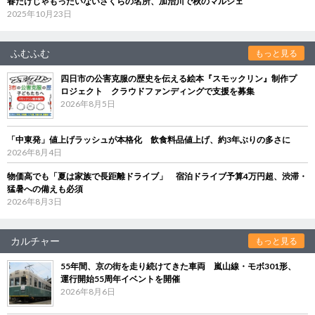
春だけじゃもったいないさくらの名所、加治川で秋のマルシェ
2025年10月23日
ふむふむ
もっと見る
四日市の公害克服の歴史を伝える絵本『スモックリン』制作プ
ロジェクト クラウドファンディングで支援を募集
2026年8月5日
「中東発」値上げラッシュが本格化 飲食料品値上げ、約3年ぶりの多さに
2026年8月4日
物価高でも「夏は家族で長距離ドライブ」 宿泊ドライブ予算4万円超、渋滞・
猛暑への備えも必須
2026年8月3日
カルチャー
もっと見る
55年間、京の街を走り続けてきた車両 嵐山線・モボ301形、
運行開始55周年イベントを開催
2026年8月6日