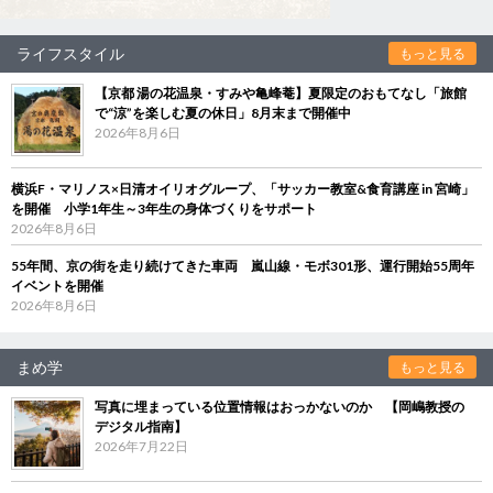
ライフスタイル
もっと見る
【京都 湯の花温泉・すみや亀峰菴】夏限定のおもてなし「旅館
で“涼”を楽しむ夏の休日」8月末まで開催中
2026年8月6日
横浜F・マリノス×日清オイリオグループ、「サッカー教室&食育講座 in 宮崎」
を開催 小学1年生～3年生の身体づくりをサポート
2026年8月6日
55年間、京の街を走り続けてきた車両 嵐山線・モボ301形、運行開始55周年
イベントを開催
2026年8月6日
まめ学
もっと見る
写真に埋まっている位置情報はおっかないのか 【岡嶋教授の
デジタル指南】
2026年7月22日