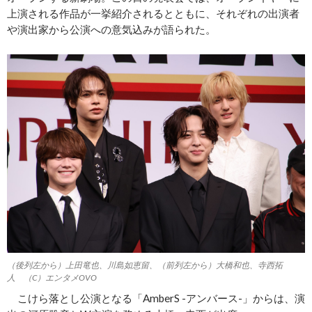
上演される作品が一挙紹介されるとともに、それぞれの出演者
や演出家から公演への意気込みが語られた。
（後列左から）上田竜也、川島如恵留、（前列左から）大橋和也、寺西拓
人 （C）エンタメOVO
こけら落とし公演となる「AmberS ‐アンバース‐」からは、演