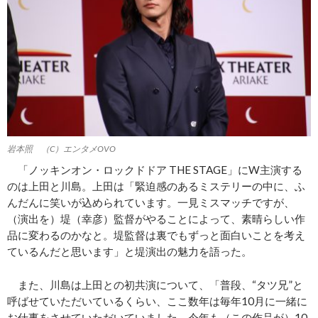
岩本照 （C）エンタメOVO
「ノッキンオン・ロックドドア THE STAGE」にW主演する
のは上田と川島。上田は「緊迫感のあるミステリーの中に、ふ
んだんに笑いが込められています。一見ミスマッチですが、
（演出を）堤（幸彦）監督がやることによって、素晴らしい作
品に変わるのかなと。堤監督は裏でもずっと面白いことを考え
ているんだと思います」と堤演出の魅力を語った。
また、川島は上田との初共演について、「普段、“タツ兄”と
呼ばせていただいているくらい、ここ数年は毎年10月に一緒に
お仕事をさせていただいていました。今年も（この作品が）10