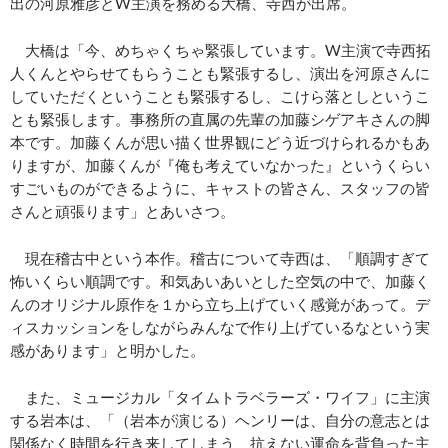
出の河原雅彦とW主演を務める大橋、寺西が出席。
大橋は「今、めちゃくちゃ緊張しています。W主演で寺西拓
人くんとやらせてもらうことも緊張するし、演出を河原さんに
していただくということも緊張するし、こけら落としというこ
とも緊張します。事務所の直属の先輩の加藤シゲアキさんの脚
本です。加藤くんが思い描く世界観にどう近づけられるかもあ
りますが、加藤くんが『俺も考えていなかった』というくらい
すごいものができるように、キャストの皆さん、スタッフの皆
さんと頑張ります」とあいさつ。
現在稽古中という本作。稽古について寺西は、「順調すぎて
怖いくらい順調です。和気あいあいとした空気の中で、加藤く
んのオリジナル原作を１から立ち上げていく感覚があって。デ
ィスカッションをしながらみんなで作り上げているなという実
感があります」と明かした。
また、ミュージカル「タイムトラベラーズ・ワイフ」に主演
する岩本は、「（岩本が演じる）ヘンリーは、自分の意志とは
関係なく時間を行き来してしまう、抗えない運命を背負った主