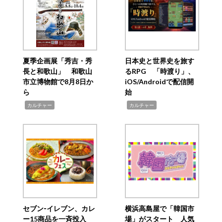
夏季企画展「秀吉・秀
日本史と世界史を旅す
長と和歌山」 和歌山
るRPG 「時渡り」、
市立博物館で8月8日か
iOS/Androidで配信開
ら
始
,
,
カルチャー
カルチャー
セブン‐イレブン、カレ
横浜高島屋で「韓国市
ー15商品を一斉投入
場」がスタート 人気